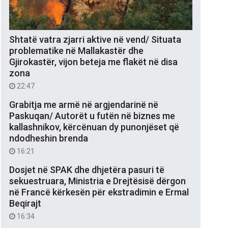
Shtatë vatra zjarri aktive në vend/ Situata
problematike në Mallakastër dhe
Gjirokastër, vijon beteja me flakët në disa
zona
22:47
Grabitja me armë në argjendarinë në
Paskuqan/ Autorët u futën në biznes me
kallashnikov, kërcënuan dy punonjëset që
ndodheshin brenda
16:21
Dosjet në SPAK dhe dhjetëra pasuri të
sekuestruara, Ministria e Drejtësisë dërgon
në Francë kërkesën për ekstradimin e Ermal
Beqirajt
16:34