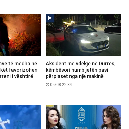
save të mëdha në
Aksident me vdekje në Durrës,
lakët favorizohen
këmbësori humb jetën pasi
reni i vështirë
përplaset nga një makinë
05/08 22:34