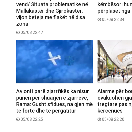
vend/ Situata problematike në
këmbësori hum
Mallakastër dhe Gjirokastër,
përplaset nga
vijon beteja me flakët në disa
05/08 22:34
zona
05/08 22:47
Avioni i parë zjarrfikës ka nisur
Alarme për bo
punën për shuarjen e zjarreve,
evakuohen gja
Rama: Gusht sfidues, na gjen më
tregtare pas n
të fortë dhe të përgatitur
kërcënues
05/08 22:25
05/08 22:20