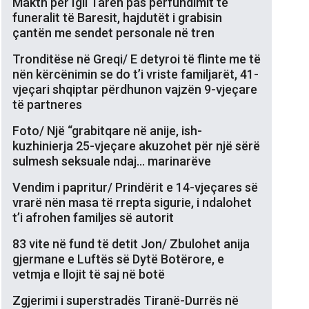
Makth për Igli Taren pas përfundimit të
funeralit të Baresit, hajdutët i grabisin
çantën me sendet personale në tren
Tronditëse në Greqi/ E detyroi të flinte me të
nën kërcënimin se do t’i vriste familjarët, 41-
vjeçari shqiptar përdhunon vajzën 9-vjeçare
të partneres
Foto/ Një “grabitqare në anije, ish-
kuzhinierja 25-vjeçare akuzohet për një sërë
sulmesh seksuale ndaj… marinarëve
Vendim i papritur/ Prindërit e 14-vjeçares së
vrarë nën masa të rrepta sigurie, i ndalohet
t’i afrohen familjes së autorit
83 vite në fund të detit Jon/ Zbulohet anija
gjermane e Luftës së Dytë Botërore, e
vetmja e llojit të saj në botë
Zgjerimi i superstradës Tiranë-Durrës në