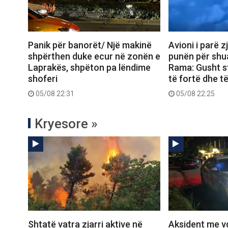
Panik për banorët/ Një makinë
Avioni i parë z
shpërthen duke ecur në zonën e
punën për shua
Laprakës, shpëton pa lëndime
Rama: Gusht s
shoferi
të fortë dhe t
05/08 22:31
05/08 22:25
Kryesore »
Shtatë vatra zjarri aktive në
Aksident me vd