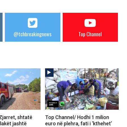
@tchbreakingnews
Top Channel
jarret, shtatë
Top Channel/ Hodhi 1 milion
Flakët jashtë
euro në plehra, fati i ‘kthehet’