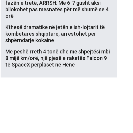
fazën e tretë, ARRSH: Më 6-7 gusht aksi
bllokohet pas mesnatës për më shumë se 4
orë
Kthesë dramatike në jetën e ish-lojtarit të
kombëtares shqiptare, arrestohet për
shpërndarje kokaine
Me peshë rreth 4 tonë dhe me shpejtësi mbi
8 mijë km/orë, një pjesë e raketës Falcon 9
të SpaceX përplaset në Hënë