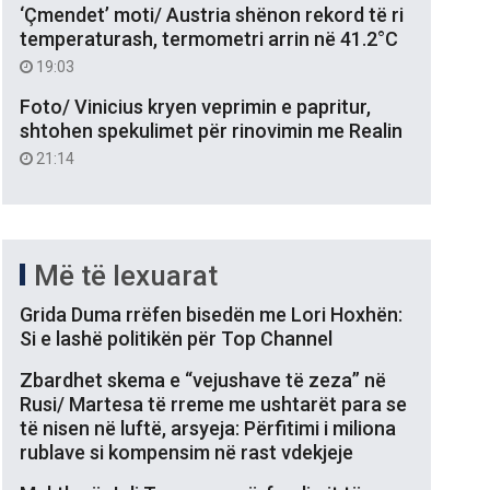
‘Çmendet’ moti/ Austria shënon rekord të ri
temperaturash, termometri arrin në 41.2°C
19:03
Foto/ Vinicius kryen veprimin e papritur,
shtohen spekulimet për rinovimin me Realin
21:14
Më të lexuarat
Grida Duma rrëfen bisedën me Lori Hoxhën:
Si e lashë politikën për Top Channel
Zbardhet skema e “vejushave të zeza” në
Rusi/ Martesa të rreme me ushtarët para se
të nisen në luftë, arsyeja: Përfitimi i miliona
rublave si kompensim në rast vdekjeje