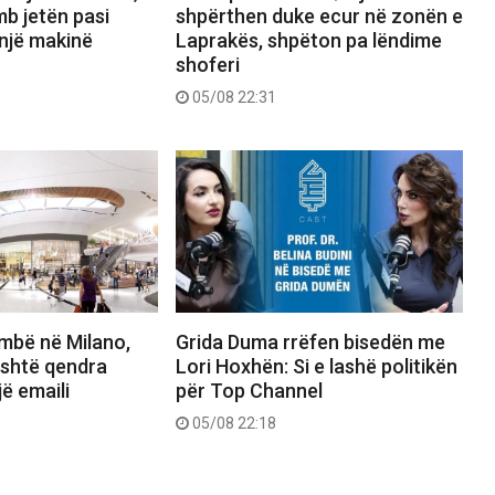
b jetën pasi
shpërthen duke ecur në zonën e
 një makinë
Laprakës, shpëton pa lëndime
shoferi
05/08 22:31
mbë në Milano,
Grida Duma rrëfen bisedën me
shtë qendra
Lori Hoxhën: Si e lashë politikën
jë emaili
për Top Channel
05/08 22:18