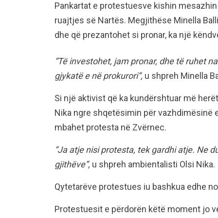
Pankartat e protestuesve kishin mesazhin 
ruajtjes së Nartës. Megjithëse Minella Bal
dhe që prezantohet si pronar, ka një këndv
“Të investohet, jam pronar, dhe të ruhet na
gjykatë e në prokurori”,
u shpreh Minella Bal
Si një aktivist që ka kundërshtuar më herët
Nika ngre shqetësimin për vazhdimësinë e nd
mbahet protesta në Zvërnec.
“Ja atje nisi protesta, tek gardhi atje. Ne
gjithëve”,
u shpreh ambientalisti Olsi Nika.
Qytetarëve protestues iu bashkua edhe no
Protestuesit e përdorën këtë moment jo v