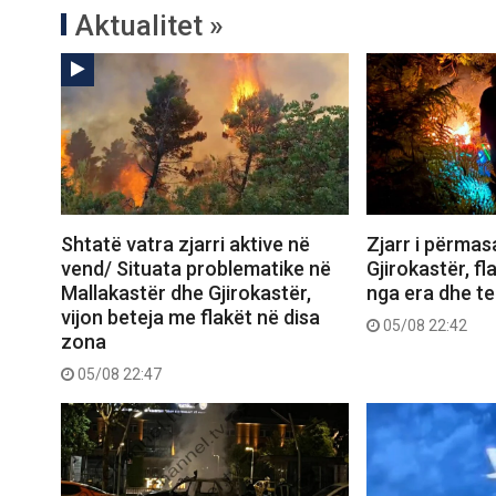
Aktualitet »
Shtatë vatra zjarri aktive në
Zjarr i përma
vend/ Situata problematike në
Gjirokastër, f
Mallakastër dhe Gjirokastër,
nga era dhe ter
vijon beteja me flakët në disa
05/08 22:42
zona
05/08 22:47