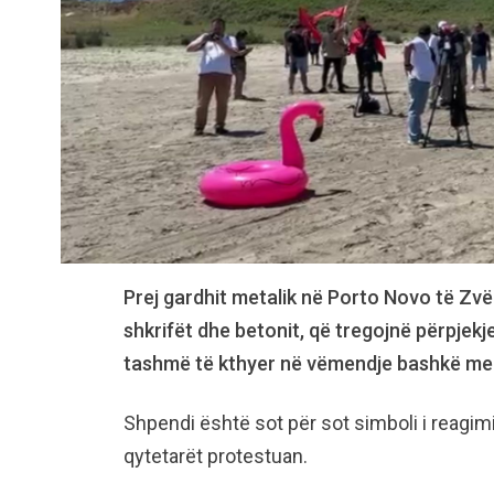
Prej gardhit metalik në Porto Novo të Zv
shkrifët dhe betonit, që tregojnë përpjekje
tashmë të kthyer në vëmendje bashkë me 
Shpendi është sot për sot simboli i reagimi
qytetarët protestuan.