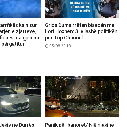
jarrfikës ka nisur
Grida Duma rrëfen bisedën me
rjen e zjarreve,
Lori Hoxhën: Si e lashë politikën
fidues, na gjen më
për Top Channel
ë përgatitur
05/08 22:18
ekje në Durrës,
Panik për banorët/ Një makinë