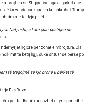
e mbrojtjes së Shqipërisë nga oligarkët dhe
liu, që ka vendosur kapelën ku shkruhet Trump
ështrim me të dyja palët.
tyra. Natyrisht, e kam çuar çështjen në
liu.
 ndërhyrjet ligjore për zonat e mbrojtura, Olsi
ikimit të këtij ligji, duke shtuar se përse po
 duam të tregojmë se kjo pronë u përket të
tarja Eva Buzo.
etëm për të dhënë mesazhet e tyre, por edhe