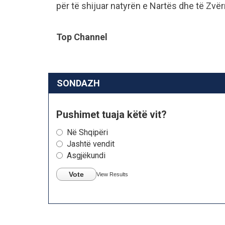
për të shijuar natyrën e Nartës dhe të Zvër
Top Channel
SONDAZH
Pushimet tuaja këtë vit?
Në Shqipëri
Jashtë vendit
Asgjëkundi
Vote
View Results