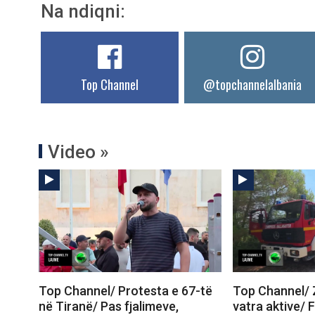
Na ndiqni:
Top Channel
@topchannelalbania
Video »
Top Channel/ Protesta e 67-të
Top Channel/ Z
në Tiranë/ Pas fjalimeve,
vatra aktive/ 