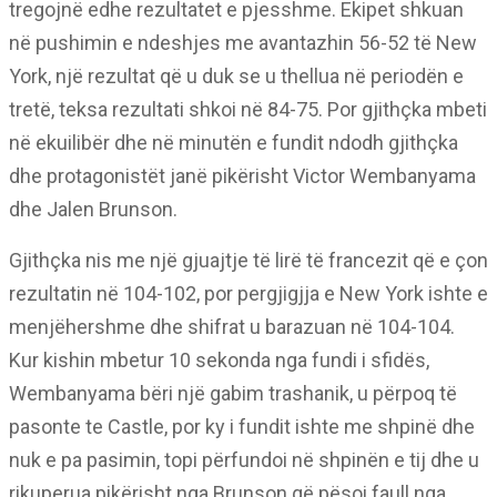
tregojnë edhe rezultatet e pjesshme. Ekipet shkuan
në pushimin e ndeshjes me avantazhin 56-52 të New
York, një rezultat që u duk se u thellua në periodën e
tretë, teksa rezultati shkoi në 84-75. Por gjithçka mbeti
në ekuilibër dhe në minutën e fundit ndodh gjithçka
dhe protagonistët janë pikërisht Victor Wembanyama
dhe Jalen Brunson.
Gjithçka nis me një gjuajtje të lirë të francezit që e çon
rezultatin në 104-102, por pergjigjja e New York ishte e
menjëhershme dhe shifrat u barazuan në 104-104.
Kur kishin mbetur 10 sekonda nga fundi i sfidës,
Wembanyama bëri një gabim trashanik, u përpoq të
pasonte te Castle, por ky i fundit ishte me shpinë dhe
nuk e pa pasimin, topi përfundoi në shpinën e tij dhe u
rikuperua pikërisht nga Brunson që pësoi faull nga