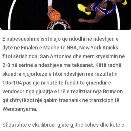
E pabesueshme ishte ajo që ndodhi në ndeshjen e
dytë në Finalen e Madhe të NBA, New York Knicks
fitoi sërish ndaj San Antonios dhe merr kryesimin në
2-0 në serinë e ndeshjeve me teksanët. Këtë radhë
skuadra njujorkeze e fitoi ndeshjen me rezultatin
105-104 pas një minutë të fundit të çmendur e
vendosur nga gjuajtja e lirë e realizuar nga Brunson
që shfrytëzoi një gabim trashanik në tranzicion të
Wembanyama.
Sfida ishte e ekuilibruar gjatë gjithë kohës dhe këtë e