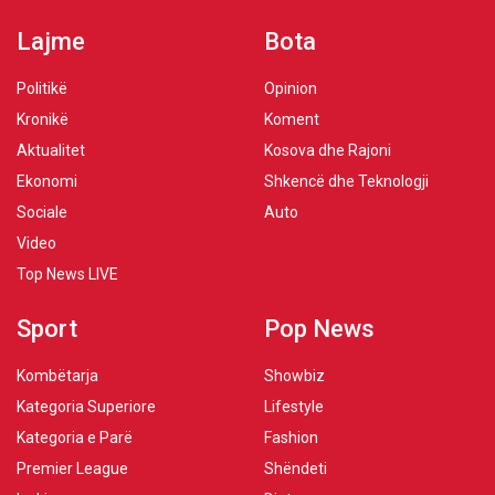
Lajme
Bota
Politikë
Opinion
Kronikë
Koment
Aktualitet
Kosova dhe Rajoni
Ekonomi
Shkencë dhe Teknologji
Sociale
Auto
Video
Top News LIVE
Sport
Pop News
Kombëtarja
Showbiz
Kategoria Superiore
Lifestyle
Kategoria e Parë
Fashion
Premier League
Shëndeti