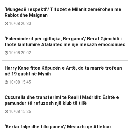
‘Mungesë respekti’/ Tifozët e Milanit zemërohen me
Rabiot dhe Maignan
10/08 20:30
‘Faleminderit për gjithçka, Bergamo’/ Berat Gjimshiti i
thotë lamtumirë Atalantës me një mesazh emocionues
10/08 20:02
Harry Kane fiton Këpucën e Artë, do ta marrë trofeun
në 19 gusht në Mynih
10/08 15:45
Cucurella dhe transferimi te Reali i Madridit: Është e
pamundur të refuzosh një klub të tillë
10/08 15:26
‘Kërko falje dhe fillo punën’/ Mesazhi që Atletico