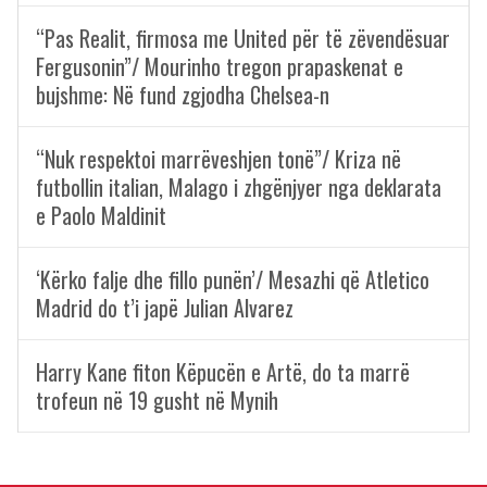
“Pas Realit, firmosa me United për të zëvendësuar
Fergusonin”/ Mourinho tregon prapaskenat e
bujshme: Në fund zgjodha Chelsea-n
“Nuk respektoi marrëveshjen tonë”/ Kriza në
futbollin italian, Malago i zhgënjyer nga deklarata
e Paolo Maldinit
‘Kërko falje dhe fillo punën’/ Mesazhi që Atletico
Madrid do t’i japë Julian Alvarez
Harry Kane fiton Këpucën e Artë, do ta marrë
trofeun në 19 gusht në Mynih