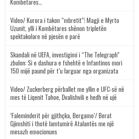
Kombëtares…
Video/ Kurora i takon “mbretit”! Magji e Myrto
Uzunit, ylli i Kombëtares shënon tripletën
spektakolare në pjesën e parë
Skandali në UEFA, investigimi i “The Telegraph”
zbulon: Si e dashura e fshehtë e Infantinos mori
150 mijë paund për t’u larguar nga organizata
Video/ Zuckerberg përballet me yllin e UFC-së në
mes të Liqenit Tahoe, Dvalishvili e hedh në ujë
‘Faleminderit për gjithçka, Bergamo’/ Berat
Gjimshiti i thotë lamtumirë Atalantës me një
mesazh emocionues