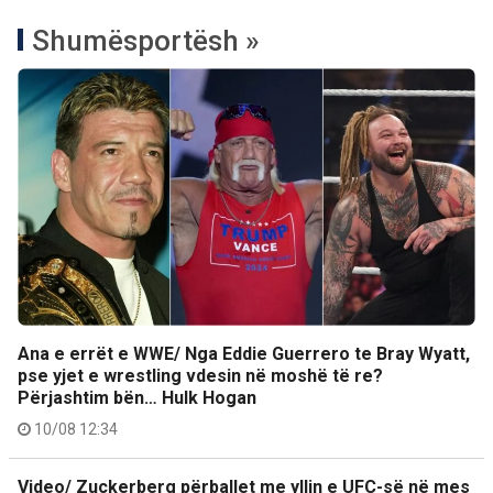
Shumësportësh »
Ana e errët e WWE/ Nga Eddie Guerrero te Bray Wyatt,
pse yjet e wrestling vdesin në moshë të re?
Përjashtim bën… Hulk Hogan
10/08 12:34
Video/ Zuckerberg përballet me yllin e UFC-së në mes