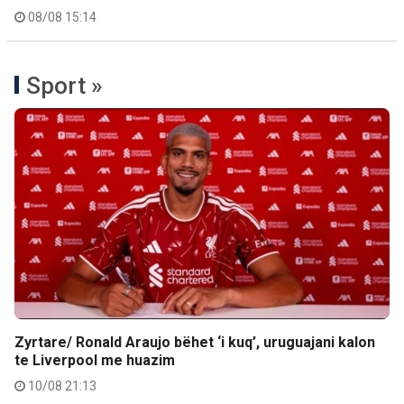
08/08 15:14
Sport »
Zyrtare/ Ronald Araujo bëhet ‘i kuq’, uruguajani kalon
te Liverpool me huazim
10/08 21:13