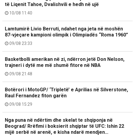
të Liqenit Tahoe, Dvalishvili e hedh në ujë
10/08 11:40
Lamtumirë Livio Berruti, ndahet nga jeta në moshën
87-vjeçare kampioni olimpik i Olimpiadës “Roma 1960”
09/08 23:33
Basketbolli amerikan në zi, ndërron jetë Don Nelson,
trajneri i dytë me më shumë fitore në NBA
09/08 21:48
Botërori i MotoGP/ ‘Tripletë’ e Aprilias në Silverstone,
Raul Fernandez fiton garën
09/08 15:29
Nga puna në ndërtim dhe skelat te shqiponja në
Beograd/ Rrëfimi i boksierit shqiptar të UFC: Ishin 22
mijë serbë në arenë, e kisha ndarë mendjen…