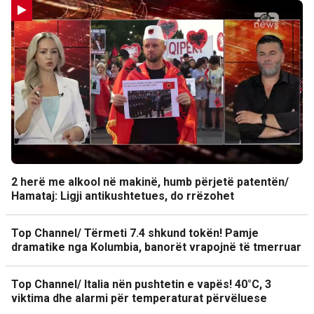
2 herë me alkool në makinë, humb përjetë patentën/
Hamataj: Ligji antikushtetues, do rrëzohet
Top Channel/ Tërmeti 7.4 shkund tokën! Pamje
dramatike nga Kolumbia, banorët vrapojnë të tmerruar
Top Channel/ Italia nën pushtetin e vapës! 40°C, 3
viktima dhe alarmi për temperaturat përvëluese