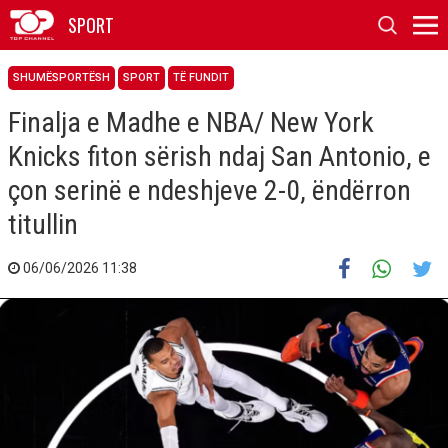
SPORT
SHUMËSPORTËSH
SPORT
TË FUNDIT
Finalja e Madhe e NBA/ New York
Knicks fiton sërish ndaj San Antonio, e
çon serinë e ndeshjeve 2-0, ëndërron
titullin
06/06/2026 11:38