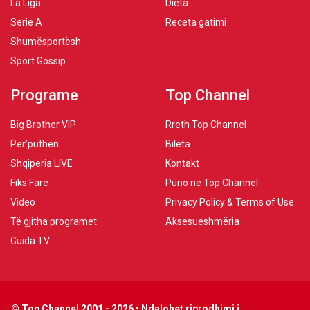
La Liga
Dieta
Serie A
Receta gatimi
Shumësportësh
Sport Gossip
Programe
Top Channel
Big Brother VIP
Rreth Top Channel
Për’puthen
Bileta
Shqipëria LIVE
Kontakt
Fiks Fare
Puno në Top Channel
Video
Privacy Policy & Terms of Use
Të gjitha programet
Aksesueshmëria
Guida TV
© Top Channel 2001 - 2026 • Ndalohet riprodhimi i