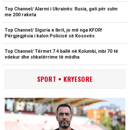
Top Channel/ Alarmi i Ukrainës: Rusia, gati për sulm
me 200 raketa
Top Channel/ Siguria e Ibrit, jo më nga KFOR!
Përgjegjësia i kalon Policisë së Kosovës
Top Channel/ Tërmet 7.4 ballë në Kolumbi, mbi 70 të
vdekur dhe shkatërrime të mëdha
SPORT • KRYESORE