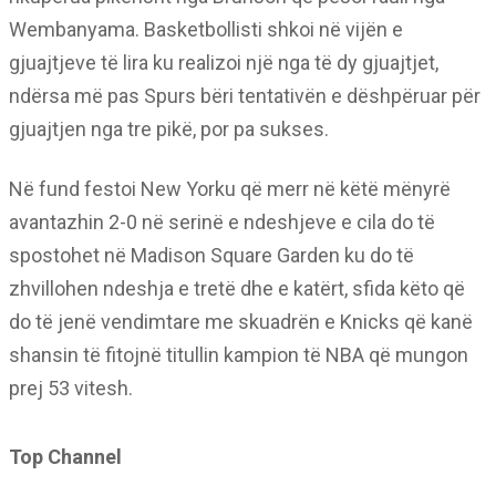
Wembanyama. Basketbollisti shkoi në vijën e
gjuajtjeve të lira ku realizoi një nga të dy gjuajtjet,
ndërsa më pas Spurs bëri tentativën e dëshpëruar për
gjuajtjen nga tre pikë, por pa sukses.
Në fund festoi New Yorku që merr në këtë mënyrë
avantazhin 2-0 në serinë e ndeshjeve e cila do të
spostohet në Madison Square Garden ku do të
zhvillohen ndeshja e tretë dhe e katërt, sfida këto që
do të jenë vendimtare me skuadrën e Knicks që kanë
shansin të fitojnë titullin kampion të NBA që mungon
prej 53 vitesh.
Top Channel