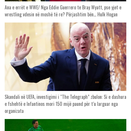
Ana e errët e WWE/ Nga Eddie Guerrero te Bray Wyatt, pse yjet e
wrestling vdesin në moshë të re? Përjashtim bën… Hulk Hogan
Skandali në UEFA, investigimi i “The Telegraph” zbulon: Si e dashura
e fshehtë e Infantinos mori 150 mijë paund për t’u larguar nga
organizata