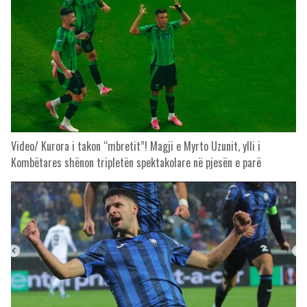
Video/ Kurora i takon “mbretit”! Magji e Myrto Uzunit, ylli i
Kombëtares shënon tripletën spektakolare në pjesën e parë