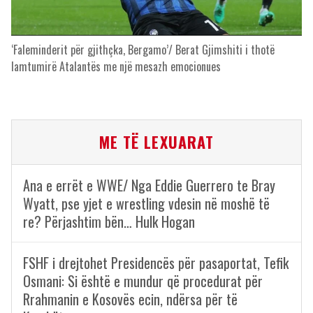
‘Faleminderit për gjithçka, Bergamo’/ Berat Gjimshiti i thotë
lamtumirë Atalantës me një mesazh emocionues
ME TË LEXUARAT
Ana e errët e WWE/ Nga Eddie Guerrero te Bray
Wyatt, pse yjet e wrestling vdesin në moshë të
re? Përjashtim bën… Hulk Hogan
FSHF i drejtohet Presidencës për pasaportat, Tefik
Osmani: Si është e mundur që procedurat për
Rrahmanin e Kosovës ecin, ndërsa për të