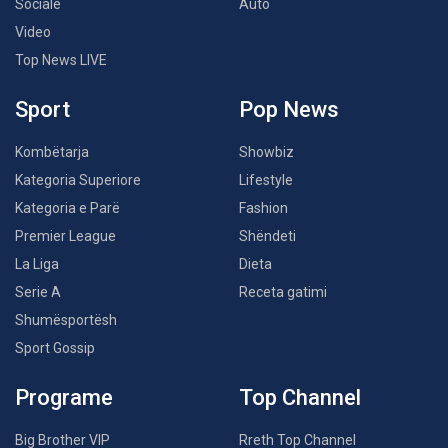
Sociale
Auto
Video
Top News LIVE
Sport
Pop News
Kombëtarja
Showbiz
Kategoria Superiore
Lifestyle
Kategoria e Parë
Fashion
Premier League
Shëndeti
La Liga
Dieta
Serie A
Receta gatimi
Shumësportësh
Sport Gossip
Programe
Top Channel
Big Brother VIP
Rreth Top Channel