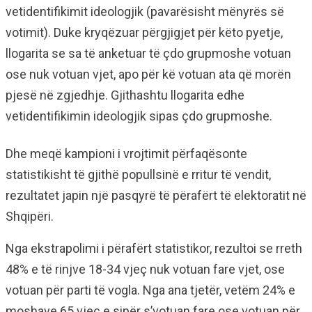
vetidentifikimit ideologjik (pavarësisht mënyrës së
votimit). Duke kryqëzuar përgjigjet për këto pyetje,
llogarita se sa të anketuar të çdo grupmoshe votuan
ose nuk votuan vjet, apo për kë votuan ata që morën
pjesë në zgjedhje. Gjithashtu llogarita edhe
vetidentifikimin ideologjik sipas çdo grupmoshe.
Dhe meqë kampioni i vrojtimit përfaqësonte
statistikisht të gjithë popullsinë e rritur të vendit,
rezultatet japin një pasqyrë të përafërt të elektoratit në
Shqipëri.
Nga ekstrapolimi i përafërt statistikor, rezultoi se rreth
48% e të rinjve 18-34 vjeç nuk votuan fare vjet, ose
votuan për parti të vogla. Nga ana tjetër, vetëm 24% e
moshave 65 vjeç e sipër s’votuan fare ose votuan për