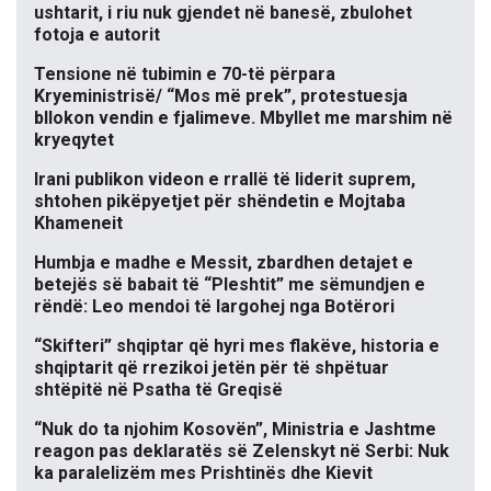
ushtarit, i riu nuk gjendet në banesë, zbulohet
fotoja e autorit
Tensione në tubimin e 70-të përpara
Kryeministrisë/ “Mos më prek”, protestuesja
bllokon vendin e fjalimeve. Mbyllet me marshim në
kryeqytet
Irani publikon videon e rrallë të liderit suprem,
shtohen pikëpyetjet për shëndetin e Mojtaba
Khameneit
Humbja e madhe e Messit, zbardhen detajet e
betejës së babait të “Pleshtit” me sëmundjen e
rëndë: Leo mendoi të largohej nga Botërori
“Skifteri” shqiptar që hyri mes flakëve, historia e
shqiptarit që rrezikoi jetën për të shpëtuar
shtëpitë në Psatha të Greqisë
“Nuk do ta njohim Kosovën”, Ministria e Jashtme
reagon pas deklaratës së Zelenskyt në Serbi: Nuk
ka paralelizëm mes Prishtinës dhe Kievit