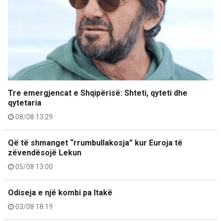
Tre emergjencat e Shqipërisë: Shteti, qyteti dhe
qytetaria
08/08 13:29
Që të shmanget “rrumbullakosja” kur Euroja të
zëvendësojë Lekun
05/08 13:00
Odiseja e një kombi pa Itakë
03/08 18:19