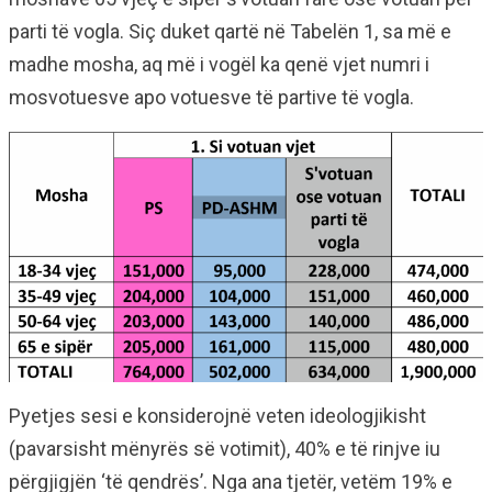
parti të vogla. Siç duket qartë në Tabelën 1, sa më e
madhe mosha, aq më i vogël ka qenë vjet numri i
mosvotuesve apo votuesve të partive të vogla.
Pyetjes sesi e konsiderojnë veten ideologjikisht
(pavarsisht mënyrës së votimit), 40% e të rinjve iu
përgjigjën ‘të qendrës’. Nga ana tjetër, vetëm 19% e