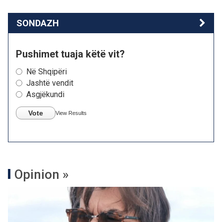
SONDAZH
Pushimet tuaja këtë vit?
Në Shqipëri
Jashtë vendit
Asgjëkundi
Vote
View Results
Opinion »