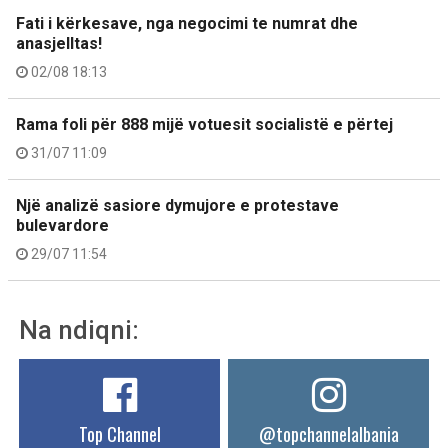
Fati i kërkesave, nga negocimi te numrat dhe
anasjelltas!
02/08 18:13
Rama foli për 888 mijë votuesit socialistë e përtej
31/07 11:09
Një analizë sasiore dymujore e protestave
bulevardore
29/07 11:54
Na ndiqni:
Top Channel
@topchannelalbania