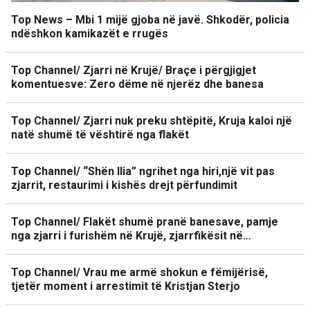
Top News – Mbi 1 mijë gjoba në javë. Shkodër, policia
ndëshkon kamikazët e rrugës
Top Channel/ Zjarri në Krujë/ Braçe i përgjigjet
komentuesve: Zero dëme në njerëz dhe banesa
Top Channel/ Zjarri nuk preku shtëpitë, Kruja kaloi një
natë shumë të vështirë nga flakët
Top Channel/ “Shën Ilia” ngrihet nga hiri,një vit pas
zjarrit, restaurimi i kishës drejt përfundimit
Top Channel/ Flakët shumë pranë banesave, pamje
nga zjarri i furishëm në Krujë, zjarrfikësit në…
Top Channel/ Vrau me armë shokun e fëmijërisë,
tjetër moment i arrestimit të Kristjan Sterjo