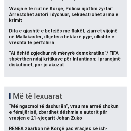
Vrasja e të riut në Korçë, Policia njoftim zyrtar:
Arrestohet autori i dyshuar, sekuestrohet arma e
krimit
Dita e gjashtë e betejës me flakët, zjarret vijojnë
në Mallakastër, dhjetëra hektarë pyje, ullishte e
vreshta të përfshira
“Ai është zgjedhur në mënyrë demokratike”/ FIFA
shpërthen ndaj kritikave për Infantinon: I pranojmë
diskutimet, por jo akuzat
Më të lexuarat
“Më ngacmoi të dashurën”, vrau me armë shokun
e fëmijërisë, zbardhet dëshmia e autorit për
vrasjen e 21-vjeçarit Johan Zuko
RENEA zbarkon në Korçë pas vrasjes së ish-