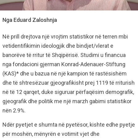
Nga Eduard Zaloshnja
Në prill drejtova një vrojtim statistikor në terren mbi
vetidentifikimin ideologjik dhe bindjet/vlerat e
banorëve të rritur të Shqipërisë. Studimi u financua
nga fondacioni gjerman Konrad-Adenauer-Stiftung
(KAS)* dhe u bazua në një kampion të rastësishëm
dhe të shtresëzuar gjeografikisht prej 1119 të rriturish
në të 12 qarqet, duke siguruar përfaqësim demografik,
gjeografik dhe politik me një marzh gabimi statistikor
nën 2.9%.
Ndër pyetjet e shumta në pyetësor, kishte edhe pyetje
për moshën, mënyrën e votimit vjet dhe