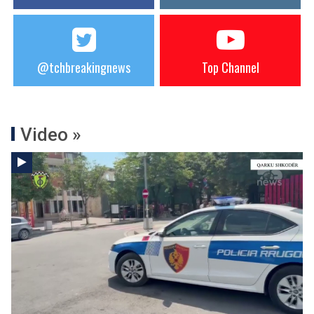
@tchbreakingnews
Top Channel
Video »