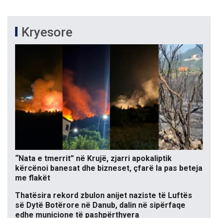
Kryesore
“Nata e tmerrit” në Krujë, zjarri apokaliptik
kërcënoi banesat dhe bizneset, çfarë la pas beteja
me flakët
Thatësira rekord zbulon anijet naziste të Luftës
së Dytë Botërore në Danub, dalin në sipërfaqe
edhe municione të pashpërthyera