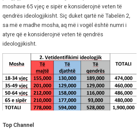
moshave 65 vjeç e sipër e konsiderojnë veten të
qendrës ideologjikisht. Siç duket qartë në Tabelën 2,
sa më e madhe mosha, aq më i vogël është numri i
atyre që e konsiderojnë veten të qendrës
ideologjikisht.
Top Channel