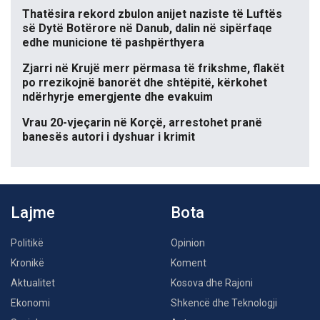
Thatësira rekord zbulon anijet naziste të Luftës
së Dytë Botërore në Danub, dalin në sipërfaqe
edhe municione të pashpërthyera
Zjarri në Krujë merr përmasa të frikshme, flakët
po rrezikojnë banorët dhe shtëpitë, kërkohet
ndërhyrje emergjente dhe evakuim
Vrau 20-vjeçarin në Korçë, arrestohet pranë
banesës autori i dyshuar i krimit
Lajme
Bota
Politikë
Opinion
Kronikë
Koment
Aktualitet
Kosova dhe Rajoni
Ekonomi
Shkencë dhe Teknologji