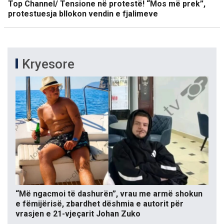
Top Channel/ Tensione në protestë! “Mos më prek”,
protestuesja bllokon vendin e fjalimeve
Kryesore
“Më ngacmoi të dashurën”, vrau me armë shokun
e fëmijërisë, zbardhet dëshmia e autorit për
vrasjen e 21-vjeçarit Johan Zuko