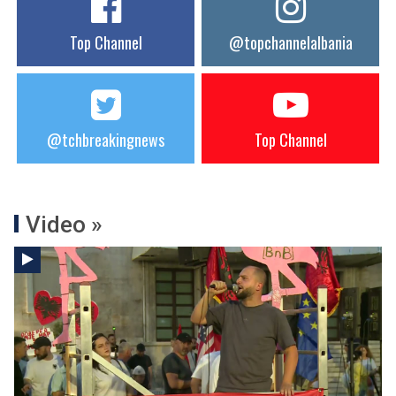
Top Channel
@topchannelalbania
@tchbreakingnews
Top Channel
Video »