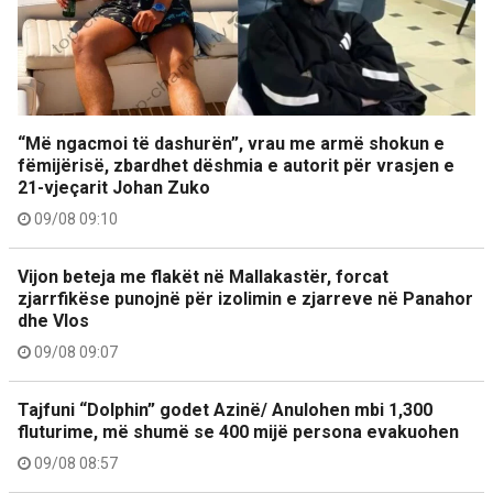
“Më ngacmoi të dashurën”, vrau me armë shokun e
fëmijërisë, zbardhet dëshmia e autorit për vrasjen e
21-vjeçarit Johan Zuko
09/08 09:10
Vijon beteja me flakët në Mallakastër, forcat
zjarrfikëse punojnë për izolimin e zjarreve në Panahor
dhe Vlos
09/08 09:07
Tajfuni “Dolphin” godet Azinë/ Anulohen mbi 1,300
fluturime, më shumë se 400 mijë persona evakuohen
09/08 08:57