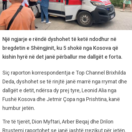
Një ngjarje e rëndë dyshohet të ketë ndodhur në
bregdetin e Shëngjinit, ku 5 shokë nga Kosova që
kishin hyrë në det janë përballur me dallgët e forta.
Siç raporton korrespondentja e Top Channel Brixhilda
Deda, dyshohet se të rinjtë janë marrë nga rrymat dhe
dallgët e detit, ndërsa dy prej tyre, Leonid Alia nga
Fushë Kosova dhe Jetmir Çopa nga Prishtina, kanë
humbur jetën.
Tre të tjerët, Dion Myftari, Arber Beqaj dhe Drilon
Rrustemi raportohet se janë jashtë rrezikut për jetën.