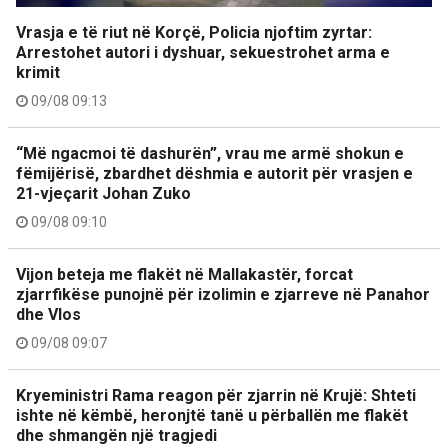
Vrasja e të riut në Korçë, Policia njoftim zyrtar:
Arrestohet autori i dyshuar, sekuestrohet arma e
krimit
09/08 09:13
“Më ngacmoi të dashurën”, vrau me armë shokun e
fëmijërisë, zbardhet dëshmia e autorit për vrasjen e
21-vjeçarit Johan Zuko
09/08 09:10
Vijon beteja me flakët në Mallakastër, forcat
zjarrfikëse punojnë për izolimin e zjarreve në Panahor
dhe Vlos
09/08 09:07
Kryeministri Rama reagon për zjarrin në Krujë: Shteti
ishte në këmbë, heronjtë tanë u përballën me flakët
dhe shmangën një tragjedi