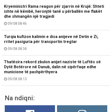
Kryeministri Rama reagon për zjarrin në Krujë: Shteti
ishte në këmbë, heronjtë tanë u përballën me flakët
dhe shmangën një tragjedi
09/08 08:46
Turqia kufizon kalimin e disa anijeve në Detin e Zi,
rritet pasiguria për transportin tregtar
09/08 08:34
Thatësira rekord zbulon anijet naziste të Luftës së
Dytë Botërore në Danub, dalin në sipërfaqe edhe
municione të pashpërthyera
09/08 08:13
Na ndiqni: