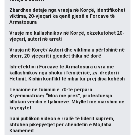
Zbardhen detaje nga vrasja në Korçë, identifikohet
viktima, 20-vjeçari ka qenë pjesë e Forcave të
Armatosura
Vrasje me kallashnikov në Korçë, ekzekutohet 20-
vjeçari, autori në arrati
Vrasja në Korçë/ Autori dhe viktima u përfshinë në
sherr, 20-vjeçarit i gjendet thika në dorë
Ish-efektivi i Forcave të Armatosura u vra me
kallashnikov nga shoku i fëmijërisë, zv. drejtori i
Hetimit: Kishin konflikt të mbartur prej disa kohësh
Tensione në tubimin e 70-të përpara
Kryeministrisë/ “Mos më prek”, protestuesja
bllokon vendin e fjalimeve. Mbyllet me marshim në
kryeqytet
Irani publikon videon e rrallë të liderit suprem,
shtohen pikëpyetjet për shëndetin e Mojtaba
Khameneit