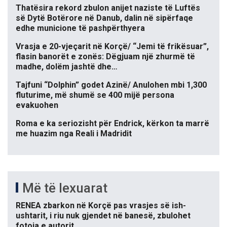
Thatësira rekord zbulon anijet naziste të Luftës
së Dytë Botërore në Danub, dalin në sipërfaqe
edhe municione të pashpërthyera
Vrasja e 20-vjeçarit në Korçë/ “Jemi të frikësuar”,
flasin banorët e zonës: Dëgjuam një zhurmë të
madhe, dolëm jashtë dhe…
Tajfuni “Dolphin” godet Azinë/ Anulohen mbi 1,300
fluturime, më shumë se 400 mijë persona
evakuohen
Roma e ka seriozisht për Endrick, kërkon ta marrë
me huazim nga Reali i Madridit
Më të lexuarat
RENEA zbarkon në Korçë pas vrasjes së ish-
ushtarit, i riu nuk gjendet në banesë, zbulohet
fotoja e autorit