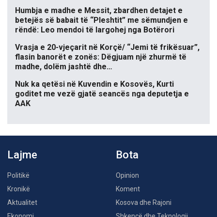
Humbja e madhe e Messit, zbardhen detajet e
betejës së babait të “Pleshtit” me sëmundjen e
rëndë: Leo mendoi të largohej nga Botërori
Vrasja e 20-vjeçarit në Korçë/ “Jemi të frikësuar”,
flasin banorët e zonës: Dëgjuam një zhurmë të
madhe, dolëm jashtë dhe…
Nuk ka qetësi në Kuvendin e Kosovës, Kurti
goditet me vezë gjatë seancës nga deputetja e
AAK
Lajme
Bota
Politikë
Opinion
Kronikë
Koment
Aktualitet
Kosova dhe Rajoni
Ekonomi
Shkencë dhe Teknologji