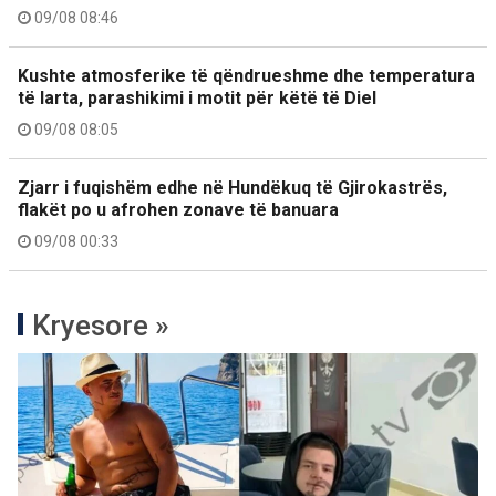
09/08 08:46
Kushte atmosferike të qëndrueshme dhe temperatura
të larta, parashikimi i motit për këtë të Diel
09/08 08:05
Zjarr i fuqishëm edhe në Hundëkuq të Gjirokastrës,
flakët po u afrohen zonave të banuara
09/08 00:33
Kryesore »