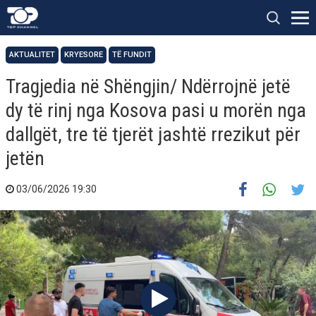
AKTUALITET
KRYESORE
TË FUNDIT
Tragjedia në Shëngjin/ Ndërrojnë jetë
dy të rinj nga Kosova pasi u morën nga
dallgët, tre të tjerët jashtë rrezikut për
jetën
03/06/2026 19:30