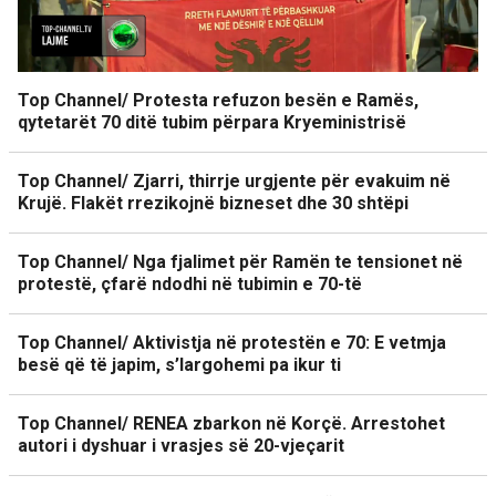
Top Channel/ Protesta refuzon besën e Ramës,
qytetarët 70 ditë tubim përpara Kryeministrisë
Top Channel/ Zjarri, thirrje urgjente për evakuim në
Krujë. Flakët rrezikojnë bizneset dhe 30 shtëpi
Top Channel/ Nga fjalimet për Ramën te tensionet në
protestë, çfarë ndodhi në tubimin e 70-të
Top Channel/ Aktivistja në protestën e 70: E vetmja
besë që të japim, s’largohemi pa ikur ti
Top Channel/ RENEA zbarkon në Korçë. Arrestohet
autori i dyshuar i vrasjes së 20-vjeçarit