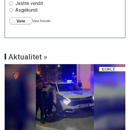
Jashtë vendit
Asgjëkundi
Vote
View Results
Aktualitet »