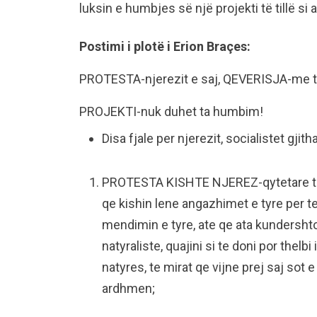
luksin e humbjes së një projekti të tillë si a
Postimi i plotë i Erion Braçes:
PROTESTA-njerezit e saj, QEVERISJA-me t
PROJEKTI-nuk duhet ta humbim!
Disa fjale per njerezit, socialistet gjit
PROTESTA KISHTE NJEREZ-qytetare te 
qe kishin lene angazhimet e tyre per t
mendimin e tyre, ate qe ata kundersht
natyraliste, quajini si te doni por thelbi
natyres, te mirat qe vijne prej saj sot e
ardhmen;