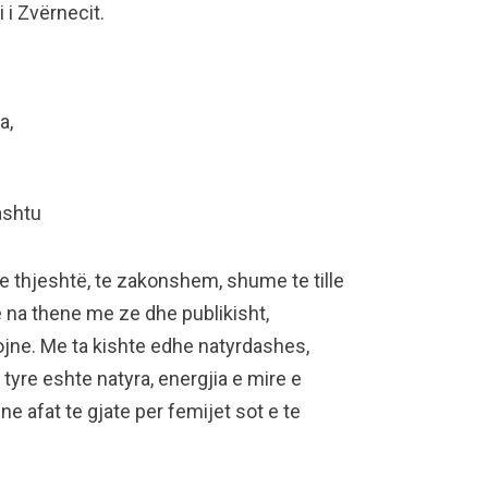
i i Zvërnecit.
a,
hashtu
thjeshtë, te zakonshem, shume te tille
e na thene me ze dhe publikisht,
ojne. Me ta kishte edhe natyrdashes,
 i tyre eshte natyra, energjia e mire e
 ne afat te gjate per femijet sot e te