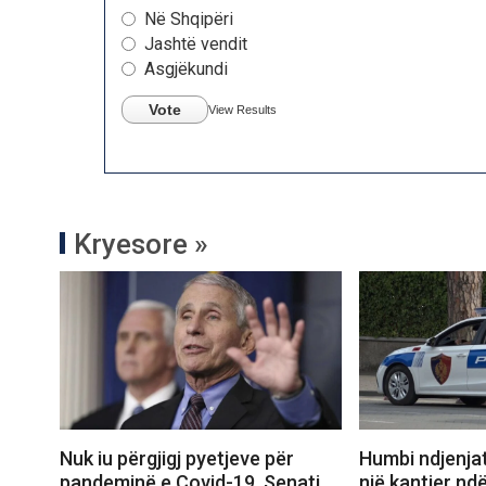
Në Shqipëri
Jashtë vendit
Asgjëkundi
Vote
View Results
Kryesore »
Nuk iu përgjigj pyetjeve për
Humbi ndjenjat
pandeminë e Covid-19, Senati
një kantier nd