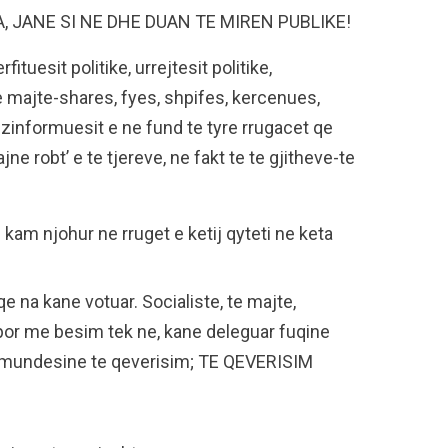
 JANE SI NE DHE DUAN TE MIREN PUBLIKE!
tuesit politike, urrejtesit politike,
e majte-shares, fyes, shpifes, kercenues,
 dizinformuesit e ne fund te tyre rrugacet qe
jne robt’ e te tjereve, ne fakt te te gjitheve-te
 kam njohur ne rruget e ketij qyteti ne keta
na kane votuar. Socialiste, te majte,
e por me besim tek ne, kane deleguar fuqine
e mundesine te qeverisim; TE QEVERISIM