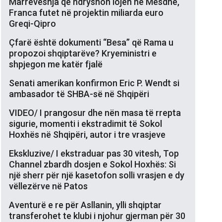
Marrëveshja që ndryshon lojën në Mesdhe,
Franca futet në projektin miliarda euro
Greqi-Qipro
Çfarë është dokumenti “Besa” që Rama u
propozoi shqiptarëve? Kryeministri e
shpjegon me katër fjalë
Senati amerikan konfirmon Eric P. Wendt si
ambasador të SHBA-së në Shqipëri
VIDEO/ I prangosur dhe nën masa të rrepta
sigurie, momenti i ekstradimit të Sokol
Hoxhës në Shqipëri, autor i tre vrasjeve
Ekskluzive/ I ekstraduar pas 30 vitesh, Top
Channel zbardh dosjen e Sokol Hoxhës: Si
një sherr për një kasetofon solli vrasjen e dy
vëllezërve në Patos
Aventurë e re për Asllanin, ylli shqiptar
transferohet te klubi i njohur gjerman për 30