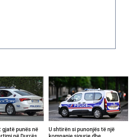
 gjatë punës në
U shtirën si punonjës të një
ërtimi në Durrës,
kompanie sigurie dhe