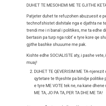
DUHET TE MESOHEMI ME TE GJITHE KETA,
Patjeter duhet te refuzohen abuzuesit e perfi
technofshistet dixhitale nga e djathta ne t
trendi me i ri banal i politikes, me ta edhe
bertasin pa turp nga robt’ e tyre kore qe sha
gjithe bashke shuuume me pak.
Kishte edhe SOCIALISTE aty, i pashe vete, i
muaj!
DUHET TE QEVERISIM ME TA-njerezit qe 
qytetare te thjeshte pa bindje politik
e tyre ME VOTE tek ne, na kane dhen
ME TA, JO PA TA, PER TA DHE ME TA!