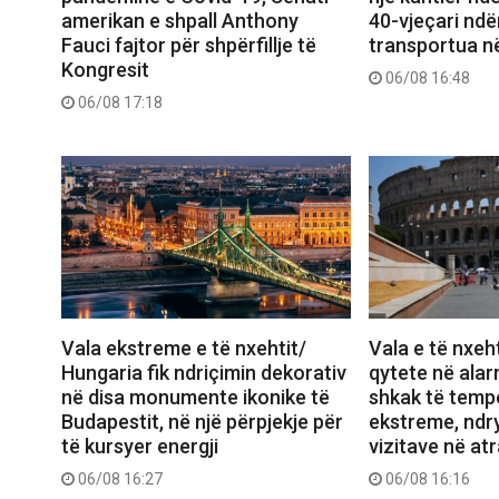
amerikan e shpall Anthony
40-vjeçari ndë
Fauci fajtor për shpërfillje të
transportua në
Kongresit
06/08 16:48
06/08 17:18
Vala ekstreme e të nxehtit/
Vala e të nxeht
Hungaria fik ndriçimin dekorativ
qytete në alar
në disa monumente ikonike të
shkak të temp
Budapestit, në një përpjekje për
ekstreme, ndry
të kursyer energji
vizitave në atr
06/08 16:27
06/08 16:16