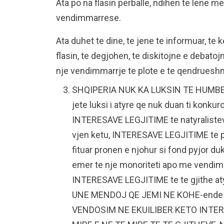
Ata po na flasin perballe, ndihen te lene m
vendimmarrese.
Ata duhet te dine, te jene te informuar, te 
flasin, te degjohen, te diskitojne e debatojn
nje vendimmarrje te plote e te qendrues
SHQIPERIA NUK KA LUKSIN TE HUMBE 
jete luksi i atyre qe nuk duan ti konkur
INTERESAVE LEGJITIME te natyralisteve
vjen ketu, INTERESAVE LEGJITIME te pr
fituar pronen e njohur si fond pyjor du
emer te nje monoriteti apo me vendime
INTERESAVE LEGJITIME te te gjithe at
UNE MENDOJ QE JEMI NE KOHE-ende nuk 
VENDOSIM NE EKUILIBER KETO INTER