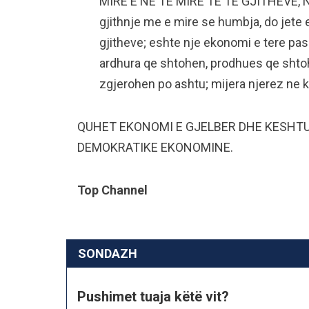
MIRE E NE TE MIRE TE TE GJITHEVE, N
gjithnje me e mire se humbja, do jete e
gjitheve; eshte nje ekonomi e tere pas 
ardhura qe shtohen, prodhues qe shto
zgjerohen po ashtu; mijera njerez ne 
QUHET EKONOMI E GJELBER DHE KESHTU
DEMOKRATIKE EKONOMINE.
Top Channel
SONDAZH
Pushimet tuaja këtë vit?