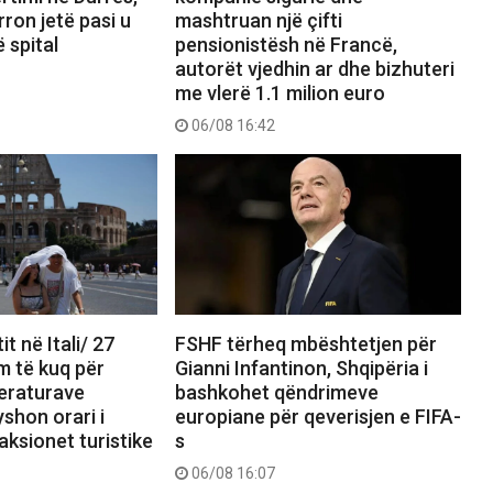
rron jetë pasi u
mashtruan një çifti
 spital
pensionistësh në Francë,
autorët vjedhin ar dhe bizhuteri
me vlerë 1.1 milion euro
06/08 16:42
it në Itali/ 27
FSHF tërheq mbështetjen për
m të kuq për
Gianni Infantinon, Shqipëria i
eraturave
bashkohet qëndrimeve
shon orari i
europiane për qeverisjen e FIFA-
aksionet turistike
s
06/08 16:07