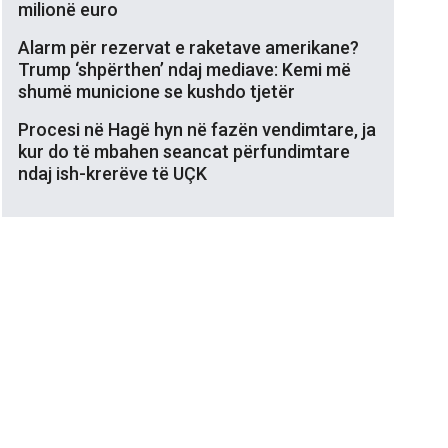
milionë euro
Alarm për rezervat e raketave amerikane?
Trump ‘shpërthen’ ndaj mediave: Kemi më
shumë municione se kushdo tjetër
Procesi në Hagë hyn në fazën vendimtare, ja
kur do të mbahen seancat përfundimtare
ndaj ish-krerëve të UÇK