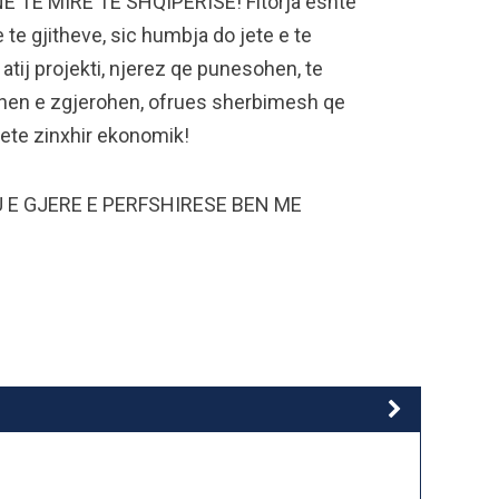
E TE MIRE TE SHQIPERISE! Fitorja eshte
 te gjitheve, sic humbja do jete e te
atij projekti, njerez qe punesohen, te
hen e zgjerohen, ofrues sherbimesh qe
kete zinxhir ekonomik!
 E GJERE E PERFSHIRESE BEN ME