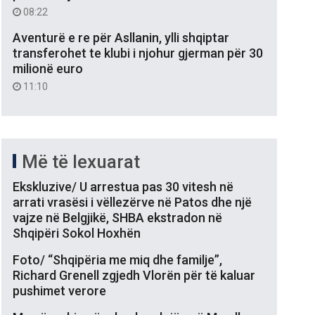
08:22
Aventurë e re për Asllanin, ylli shqiptar
transferohet te klubi i njohur gjerman për 30
milionë euro
11:10
Më të lexuarat
Ekskluzive/ U arrestua pas 30 vitesh në
arrati vrasësi i vëllezërve në Patos dhe një
vajze në Belgjikë, SHBA ekstradon në
Shqipëri Sokol Hoxhën
Foto/ “Shqipëria me miq dhe familje”,
Richard Grenell zgjedh Vlorën për të kaluar
pushimet verore