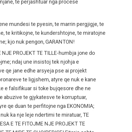
enjane, te perjashtuar nga procese
kene mundesi te pyesin, te marrin pergjigje, te
e, te kritikojne, te kundershtojne, te miratojne
hme; kjo nuk pengon, GARANTON!
NJE PROJEKT TE TILLE-humbja jone do
ojme; ndaj une insistoj tek njohja e
 qe jane edhe arsyeja pse ai projekt
onareve te ligjshem, atyre qe nuk e kane
ke e falsifikuar si toke bujqesore dhe ne
 abuzive te gjykatesve te korruptuar,
yre qe duan te perfitojne nga EKONOMIA;
ka nje leje ndertimi te miratuar, TE
ESA E TE FITOJME NJE PROJEKT TE