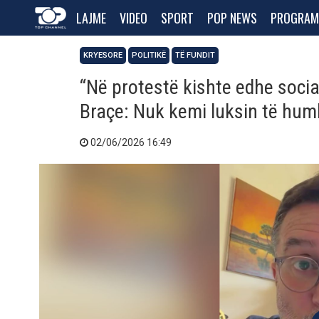
LAJME
VIDEO
SPORT
POP NEWS
PROGRAM
KRYESORE
POLITIKË
TË FUNDIT
“Në protestë kishte edhe socia
Braçe: Nuk kemi luksin të humb
02/06/2026 16:49