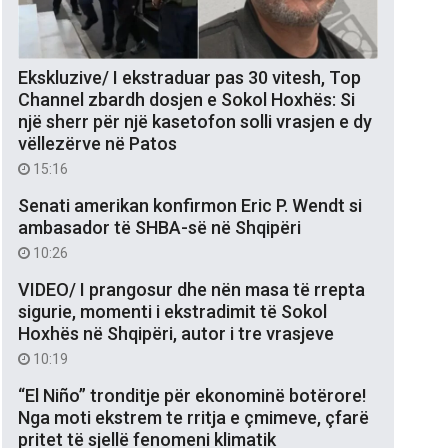
Ekskluzive/ I ekstraduar pas 30 vitesh, Top
Channel zbardh dosjen e Sokol Hoxhës: Si
një sherr për një kasetofon solli vrasjen e dy
vëllezërve në Patos
15:16
Senati amerikan konfirmon Eric P. Wendt si
ambasador të SHBA-së në Shqipëri
10:26
VIDEO/ I prangosur dhe nën masa të rrepta
sigurie, momenti i ekstradimit të Sokol
Hoxhës në Shqipëri, autor i tre vrasjeve
10:19
“El Niño” tronditje për ekonominë botërore!
Nga moti ekstrem te rritja e çmimeve, çfarë
pritet të sjellë fenomeni klimatik