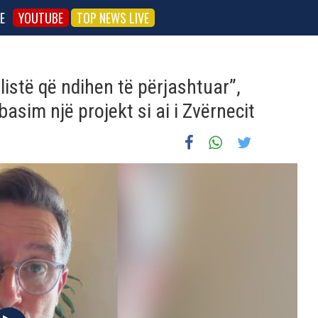
E
YOUTUBE
TOP NEWS LIVE
listë që ndihen të përjashtuar”,
asim një projekt si ai i Zvërnecit