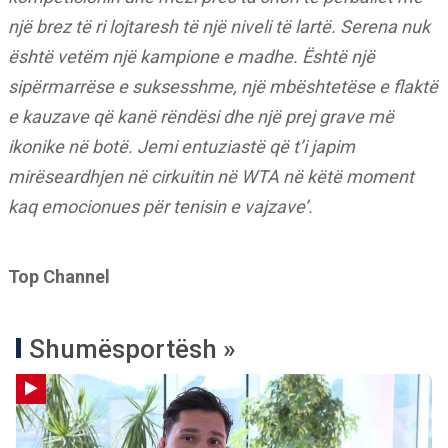
një brez të ri lojtaresh të një niveli të lartë. Serena nuk
është vetëm një kampione e madhe. Është një
sipërmarrëse e suksesshme, një mbështetëse e flaktë
e kauzave që kanë rëndësi dhe një prej grave më
ikonike në botë. Jemi entuziastë që t’i japim
mirëseardhjen në cirkuitin në WTA në këtë moment
kaq emocionues për tenisin e vajzave’.
Top Channel
Shumësportësh »