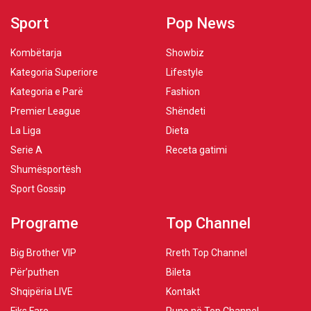
Sport
Pop News
Kombëtarja
Showbiz
Kategoria Superiore
Lifestyle
Kategoria e Parë
Fashion
Premier League
Shëndeti
La Liga
Dieta
Serie A
Receta gatimi
Shumësportësh
Sport Gossip
Programe
Top Channel
Big Brother VIP
Rreth Top Channel
Për’puthen
Bileta
Shqipëria LIVE
Kontakt