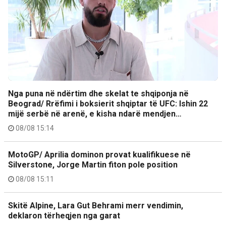
Nga puna në ndërtim dhe skelat te shqiponja në
Beograd/ Rrëfimi i boksierit shqiptar të UFC: Ishin 22
mijë serbë në arenë, e kisha ndarë mendjen…
08/08 15:14
MotoGP/ Aprilia dominon provat kualifikuese në
Silverstone, Jorge Martin fiton pole position
08/08 15:11
Skitë Alpine, Lara Gut Behrami merr vendimin,
deklaron tërheqjen nga garat