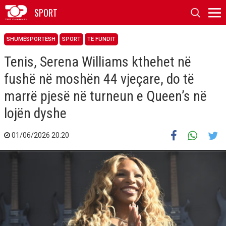
SPORT
SHUMËSPORTËSH
SPORT
TË FUNDIT
Tenis, Serena Williams kthehet në
fushë në moshën 44 vjeçare, do të
marrë pjesë në turneun e Queen’s në
lojën dyshe
01/06/2026 20:20