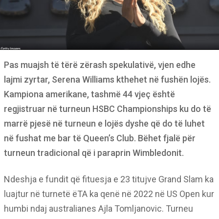
Pas muajsh të tërë zërash spekulativë, vjen edhe
lajmi zyrtar, Serena Williams kthehet në fushën lojës.
Kampiona amerikane, tashmë 44 vjeç është
regjistruar në turneun HSBC Championships ku do të
marrë pjesë në turneun e lojës dyshe që do të luhet
në fushat me bar të Queen’s Club. Bëhet fjalë për
turneun tradicional që i paraprin Wimbledonit.
Ndeshja e fundit që fituesja e 23 titujve Grand Slam ka
luajtur në turnetë ëTA ka qenë në 2022 në US Open kur
humbi ndaj australianes Ajla Tomljanovic. Turneu