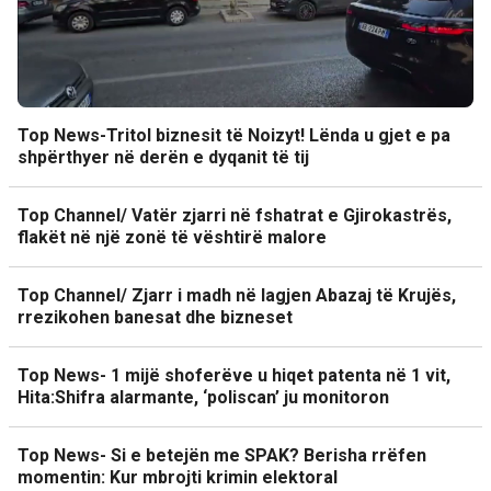
Top News-Tritol biznesit të Noizyt! Lënda u gjet e pa
shpërthyer në derën e dyqanit të tij
Top Channel/ Vatër zjarri në fshatrat e Gjirokastrës,
flakët në një zonë të vështirë malore
Top Channel/ Zjarr i madh në lagjen Abazaj të Krujës,
rrezikohen banesat dhe bizneset
Top News- 1 mijë shoferëve u hiqet patenta në 1 vit,
Hita:Shifra alarmante, ‘poliscan’ ju monitoron
Top News- Si e betejën me SPAK? Berisha rrëfen
momentin: Kur mbrojti krimin elektoral