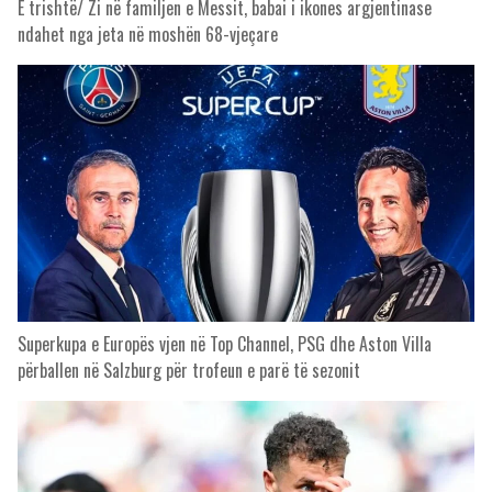
E trishtë/ Zi në familjen e Messit, babai i ikones argjentinase
ndahet nga jeta në moshën 68-vjeçare
Superkupa e Europës vjen në Top Channel, PSG dhe Aston Villa
përballen në Salzburg për trofeun e parë të sezonit