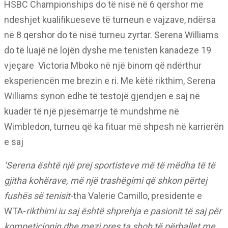
HSBC Championships do të nisë në 6 qershor me
ndeshjet kualifikueseve të turneun e vajzave, ndërsa
në 8 qershor do të nisë turneu zyrtar. Serena Williams
do të luajë në lojën dyshe me tenisten kanadeze 19
vjeçare
Victoria Mboko në një binom që ndërthur
eksperiencën me brezin e ri. Me këtë rikthim, Serena
Williams synon edhe të testojë gjendjen e saj në
kuadër të një pjesëmarrje të mundshme në
Wimbledon, turneu që ka fituar më shpesh në karrierën
e saj
‘Serena është një prej sportisteve më të mëdha të të
gjitha kohërave, më një trashëgimi që shkon përtej
fushës së tenisit
-tha Valerie Camillo, presidente e
WTA-
rikthimi iu saj është shprehja e pasionit të saj për
kompeticionin dhe mezi pres ta shoh të përballet me