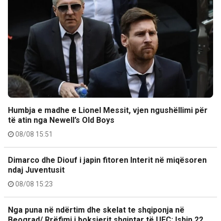
Humbja e madhe e Lionel Messit, vjen ngushëllimi për
të atin nga Newell’s Old Boys
08/08 15:51
Dimarco dhe Diouf i japin fitoren Interit në miqësoren
ndaj Juventusit
08/08 15:23
Nga puna në ndërtim dhe skelat te shqiponja në
Beograd/ Rrëfimi i boksierit shqiptar të UFC: Ishin 22