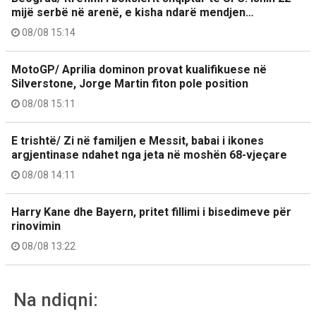
mijë serbë në arenë, e kisha ndarë mendjen…
08/08 15:14
MotoGP/ Aprilia dominon provat kualifikuese në
Silverstone, Jorge Martin fiton pole position
08/08 15:11
E trishtë/ Zi në familjen e Messit, babai i ikones
argjentinase ndahet nga jeta në moshën 68-vjeçare
08/08 14:11
Harry Kane dhe Bayern, pritet fillimi i bisedimeve për
rinovimin
08/08 13:22
Na ndiqni: