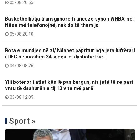
05/08 20:55
Basketbollistja transgjinore franceze synon WNBA-në:
Nëse më telefonojnë, nuk do të them jo
05/08 20:10
Bota e mundjes në zi/ Ndahet papritur nga jeta luftëtari
i UFC në moshën 34-vjeçare, dyshohet se…
04/08 08:26
Ylli botëror i atletikës lë pas burgun, nis jetë të re pasi
vrau të dashurën e tij 13 vite më parë
03/08 12:05
Sport »