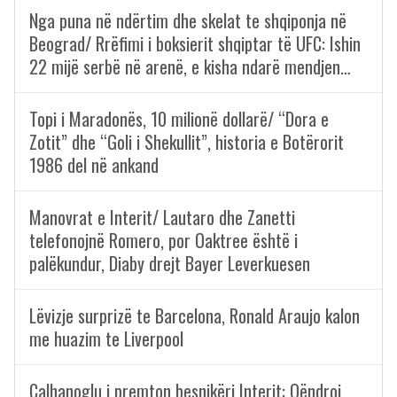
Nga puna në ndërtim dhe skelat te shqiponja në
Beograd/ Rrëfimi i boksierit shqiptar të UFC: Ishin
22 mijë serbë në arenë, e kisha ndarë mendjen…
Topi i Maradonës, 10 milionë dollarë/ “Dora e
Zotit” dhe “Goli i Shekullit”, historia e Botërorit
1986 del në ankand
Manovrat e Interit/ Lautaro dhe Zanetti
telefonojnë Romero, por Oaktree është i
palëkundur, Diaby drejt Bayer Leverkuesen
Lëvizje surprizë te Barcelona, Ronald Araujo kalon
me huazim te Liverpool
Calhanoglu i premton besnikëri Interit: Qëndroj