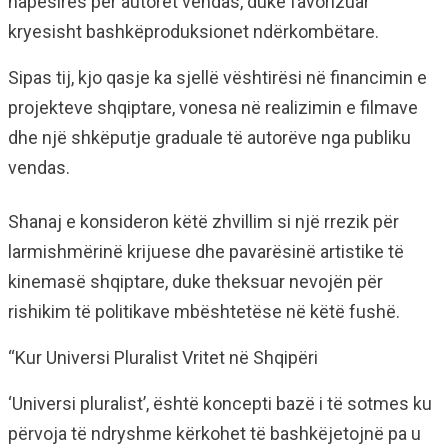
hapësirës për autorët vendas, duke favorizuar
kryesisht bashkëproduksionet ndërkombëtare.
Sipas tij, kjo qasje ka sjellë vështirësi në financimin e
projekteve shqiptare, vonesa në realizimin e filmave
dhe një shkëputje graduale të autorëve nga publiku
vendas.
Shanaj e konsideron këtë zhvillim si një rrezik për
larmishmërinë krijuese dhe pavarësinë artistike të
kinemasë shqiptare, duke theksuar nevojën për
rishikim të politikave mbështetëse në këtë fushë.
“Kur Universi Pluralist Vritet në Shqipëri
‘Universi pluralist’, është koncepti bazë i të sotmes ku
përvoja të ndryshme kërkohet të bashkëjetojnë pa u