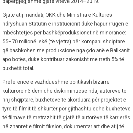
papërgjegjshme gjatë viteve 2014–2019.
Gjatë atij mandati, QKK dhe Ministria e Kulturës
ndryshuan Statutin e institucionit duke hapur rrugën e
mbështetjes për bashkëproduksionet në minorancë:
55–70 milionë lekë (të vjetra) për kompani shqiptare
që bashkohen me produksione nga çdo anë e Ballkanit
apo botës, duke kontribuar zakonisht me rreth 5% të
buxhetit total.
Preferencë e vazhdueshme politikash bizarre
kulturore n3 dëm dhe diskriminuese ndaj autorëve të
rinj shqiptarë, buxheteve të akorduara pêr projektet e
tyre të filmit të shkurtër por gjithashtu edhe buxheteve
të filmave të metrazhit të gjatë të autorëve të karrierës
në zhanret e filmit fiksion, dokumentar art dhe atij të