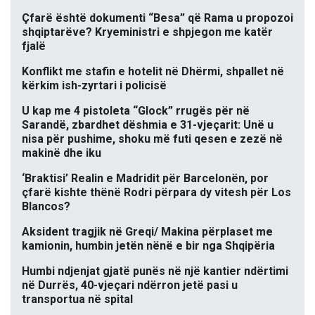
Çfarë është dokumenti “Besa” që Rama u propozoi
shqiptarëve? Kryeministri e shpjegon me katër
fjalë
Konflikt me stafin e hotelit në Dhërmi, shpallet në
kërkim ish-zyrtari i policisë
U kap me 4 pistoleta “Glock” rrugës për në
Sarandë, zbardhet dëshmia e 31-vjeçarit: Unë u
nisa për pushime, shoku më futi qesen e zezë në
makinë dhe iku
‘Braktisi’ Realin e Madridit për Barcelonën, por
çfarë kishte thënë Rodri përpara dy vitesh për Los
Blancos?
Aksident tragjik në Greqi/ Makina përplaset me
kamionin, humbin jetën nënë e bir nga Shqipëria
Humbi ndjenjat gjatë punës në një kantier ndërtimi
në Durrës, 40-vjeçari ndërron jetë pasi u
transportua në spital