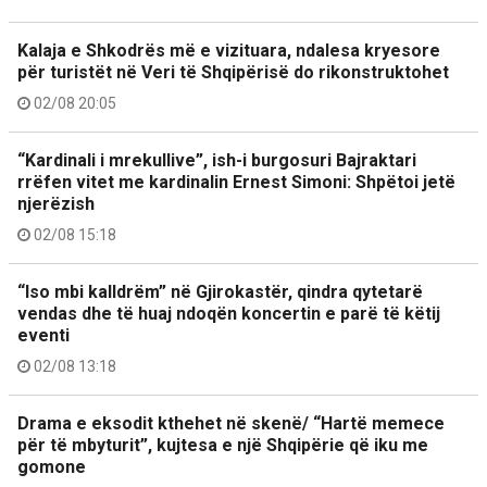
Kalaja e Shkodrës më e vizituara, ndalesa kryesore
për turistët në Veri të Shqipërisë do rikonstruktohet
02/08 20:05
“Kardinali i mrekullive”, ish-i burgosuri Bajraktari
rrëfen vitet me kardinalin Ernest Simoni: Shpëtoi jetë
njerëzish
02/08 15:18
“Iso mbi kalldrëm” në Gjirokastër, qindra qytetarë
vendas dhe të huaj ndoqën koncertin e parë të këtij
eventi
02/08 13:18
Drama e eksodit kthehet në skenë/ “Hartë memece
për të mbyturit”, kujtesa e një Shqipërie që iku me
gomone