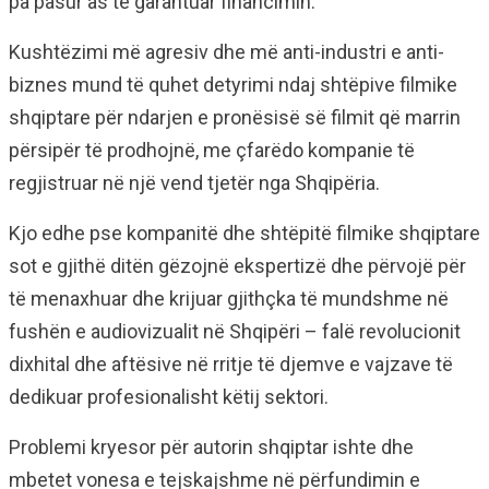
pa pasur as të garantuar financimin.
Kushtëzimi më agresiv dhe më anti-industri e anti-
biznes mund të quhet detyrimi ndaj shtëpive filmike
shqiptare për ndarjen e pronësisë së filmit që marrin
përsipër të prodhojnë, me çfarëdo kompanie të
regjistruar në një vend tjetër nga Shqipëria.
Kjo edhe pse kompanitë dhe shtëpitë filmike shqiptare
sot e gjithë ditën gëzojnë ekspertizë dhe përvojë për
të menaxhuar dhe krijuar gjithçka të mundshme në
fushën e audiovizualit në Shqipëri – falë revolucionit
dixhital dhe aftësive në rritje të djemve e vajzave të
dedikuar profesionalisht këtij sektori.
Problemi kryesor për autorin shqiptar ishte dhe
mbetet vonesa e tejskajshme në përfundimin e