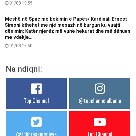
01/08 19:55
Meshë në Spaç me bekimin e Papës/ Kardinali Ernest
Simoni kthehet me një mesazh në burgun ku vuajti
dënimin: Katër njerëz më vunë hekurat dhe më dënuan
me vdekje…
01/08 15:50
Na ndiqni:
Top Channel
@topchannelalbania
@tchbreakingnews
Top Channel