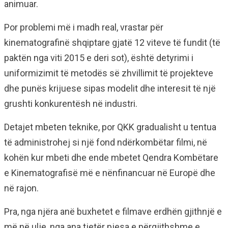
animuar.
Por problemi më i madh real, vrastar për
kinematografinë shqiptare gjatë 12 viteve të fundit (të
paktën nga viti 2015 e deri sot), është detyrimi i
uniformizimit të metodës së zhvillimit të projekteve
dhe punës krijuese sipas modelit dhe interesit të një
grushti konkurentësh në industri.
Detajet mbeten teknike, por QKK gradualisht u tentua
të administrohej si një fond ndërkombëtar filmi, në
kohën kur mbeti dhe ende mbetet Qendra Kombëtare
e Kinematografisë më e nënfinancuar në Europë dhe
në rajon.
Pra, nga njëra anë buxhetet e filmave erdhën gjithnjë e
më në ulje, nga ana tjetër pjesa e përgjithshme e