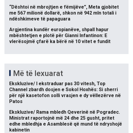
“Dështoi në mbrojtjen e fëmijëve”, Meta gjobitet
me 567 milionë dollarë, shkon në 942 mln totali i
ndëshkimeve të papaguara
Argjentina kundër europianëve, shpall hapur
mbështetjen e plotë për Gianni Infantinon: E
vlerësojmë çfarë ka bërë në 10 vitet e fundit
Më të lexuarat
Ekskluzive/ I ekstraduar pas 30 vitesh, Top
Channel zbardh dosjen e Sokol Hoxhës: Si sherri
për një kasetofon solli vrasjen e dy vëllezërve në
Patos
Ekskluzive/ Rama mbledh Qeverinë në Pogradec.
Ministrat raportojnë më 24 dhe 25 gusht, pritet
edhe mbledhja e Asamblesë që mund të ndryshojë
kabinetin