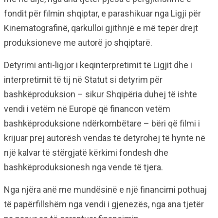
fondit për filmin shqiptar, e parashikuar nga Ligji për
Kinematografinë, qarkulloi gjithnjë e më tepër drejt
produksioneve me autorë jo shqiptarë.
Detyrimi anti-ligjor i keqinterpretimit të Ligjit dhe i
interpretimit të tij në Statut si detyrim për
bashkëproduksion – sikur Shqipëria duhej të ishte
vendi i vetëm në Europë që financon vetëm
bashkëproduksione ndërkombëtare – bëri që filmi i
krijuar prej autorësh vendas të detyrohej të hynte në
një kalvar të stërgjatë kërkimi fondesh dhe
bashkëproduksionesh nga vende të tjera.
Nga njëra anë me mundësinë e një financimi pothuaj
të papërfillshëm nga vendi i gjenezës, nga ana tjetër