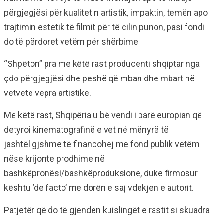
përgjegjësi për kualitetin artistik, impaktin, temën apo
trajtimin estetik të filmit për të cilin punon, pasi fondi
do të përdoret vetëm për shërbime.
“Shpëton” pra me këtë rast producenti shqiptar nga
çdo përgjegjësi dhe peshë që mban dhe mbart në
vetvete vepra artistike.
Me këtë rast, Shqipëria u bë vendi i parë europian që
detyroi kinematografinë e vet në mënyrë të
jashtëligjshme të financohej me fond publik vetëm
nëse krijonte prodhime në
bashkëpronësi/bashkëproduksione, duke firmosur
kështu ‘de facto’ me dorën e saj vdekjen e autorit.
Patjetër që do të gjenden kuislingët e rastit si skuadra