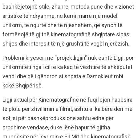
bashkëjetojnë stile, zhanre, metoda pune dhe vizionet
artistike të ndryshme, ne kemi marrë një model
uniform, të ngurtë dhe të njëanshëm, që synon të
formësojë të gjithë kinematografinë shqiptare sipas
shijes dhe interesit të një grushti të vogël njerëzish.
Problemi kryesor me “projektligjin” nuk është Ligji, por
uniformiteti nga i cili e ka kaq të vështirë të shkëputet
vendi dhe që i qëndron si shpata e Damokleut mbi
kokë Shqipërisë.
Ligji aktual për Kinematografinë në fuqi lejon hapësira
të plota për zhvillimin e filmit, ashtu si ka bërë deri më
sot, si për bashkëproduksione ashtu edhe për
prodhime vendase, duke lënë hapur të gjitha
mundësitë për lëvrimin e FILMit dhe kinematografisë