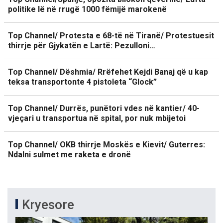
politike lë në rrugë 1000 fëmijë marokenë
Top Channel/ Protesta e 68-të në Tiranë/ Protestuesit
thirrje për Gjykatën e Lartë: Pezulloni…
Top Channel/ Dëshmia/ Rrëfehet Kejdi Banaj që u kap
teksa transportonte 4 pistoleta “Glock”
Top Channel/ Durrës, punëtori vdes në kantier/ 40-
vjeçari u transportua në spital, por nuk mbijetoi
Top Channel/ OKB thirrje Moskës e Kievit/ Guterres:
Ndalni sulmet me raketa e dronë
Kryesore