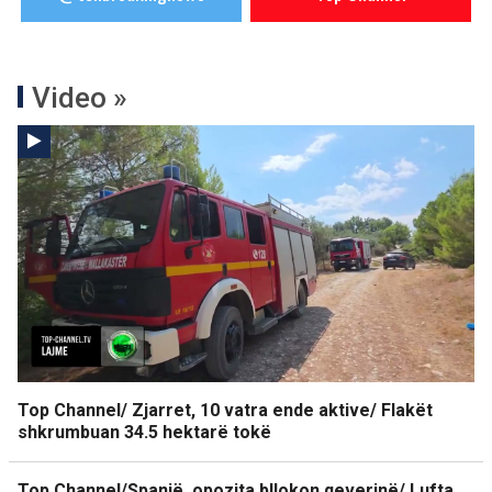
Video »
Top Channel/ Zjarret, 10 vatra ende aktive/ Flakët
shkrumbuan 34.5 hektarë tokë
Top Channel/Spanjë, opozita bllokon qeverinë/ Lufta