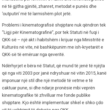
në të gjitha gjinitë, zhanret, metodat e punës dhe
‘outputin’ më të larmishëm plot jetë.
Problemi i kinematografisë shqiptare nuk qëndron tek
“Ligji për Kinematografinë”, por tek Statuti në fuqi i
QKK-së – një akt i habitshëm i krijuar nga Ministritë e
Kulturës në vite, në bashkëpunim me ish-kryetarët e
QKK-së të emëruar nga qeveritë.
Ndërhyrjet e bëra në Statut, që mund të jenë të njëjta
që nga viti 2003 por janë ndryshuar në vitin 2015, kanë
imponuar një stil dhe një metodë të vetme e të
caktuar pune, si dhe ndarje pronësie mbi veprën
kinematografike të zhvilluar me fonde publike
shqiptare. Kjo është implementuar shkel e shko çdo
vit të ushtrimit të detyrës nga QKK.