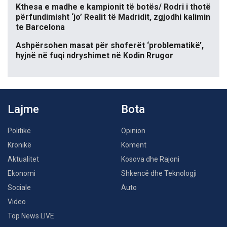
Kthesa e madhe e kampionit të botës/ Rodri i thotë
përfundimisht ‘jo’ Realit të Madridit, zgjodhi kalimin
te Barcelona
Ashpërsohen masat për shoferët ‘problematikë’,
hyjnë në fuqi ndryshimet në Kodin Rrugor
Lajme
Bota
Politikë
Opinion
Kronikë
Koment
Aktualitet
Kosova dhe Rajoni
Ekonomi
Shkencë dhe Teknologji
Sociale
Auto
Video
Top News LIVE