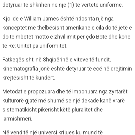
detyruar të shkrihen në një (1) të vërtetë uniformë.
Kjo ide e William James është ndoshta një nga
konceptet më thelbësisht amerikane e cila do të jetë e
do të mbetet motto e zhvillimit për çdo Botë dhe kohe
të Re: Unitet pa uniformitet.
Fatkeqësisht, në Shqipërinë e viteve të fundit,
kinematografia jonë është detyruar të ecë në drejtimin
krejtësisht të kundërt.
Metodat e propozuara dhe të imponuara nga zyrtarët
kulturorë gjatë më shumë se një dekade kanë vrarë
sistematikisht pikërisht këtë pluralitet dhe
larmishmëri.
Në vend të një universi krijues ku mund të