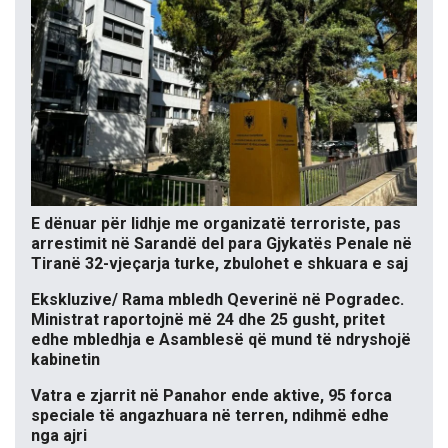
E dënuar për lidhje me organizatë terroriste, pas
arrestimit në Sarandë del para Gjykatës Penale në
Tiranë 32-vjeçarja turke, zbulohet e shkuara e saj
Ekskluzive/ Rama mbledh Qeverinë në Pogradec.
Ministrat raportojnë më 24 dhe 25 gusht, pritet
edhe mbledhja e Asamblesë që mund të ndryshojë
kabinetin
Vatra e zjarrit në Panahor ende aktive, 95 forca
speciale të angazhuara në terren, ndihmë edhe
nga ajri