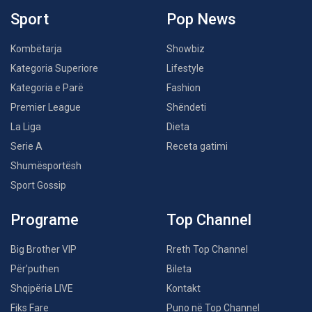
Sport
Pop News
Kombëtarja
Showbiz
Kategoria Superiore
Lifestyle
Kategoria e Parë
Fashion
Premier League
Shëndeti
La Liga
Dieta
Serie A
Receta gatimi
Shumësportësh
Sport Gossip
Programe
Top Channel
Big Brother VIP
Rreth Top Channel
Për’puthen
Bileta
Shqipëria LIVE
Kontakt
Fiks Fare
Puno në Top Channel