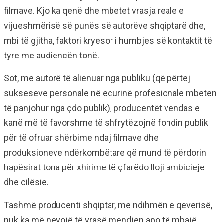
filmave. Kjo ka qenë dhe mbetet vrasja reale e
vijueshmërisë së punës së autorëve shqiptarë dhe,
mbi të gjitha, faktori kryesor i humbjes së kontaktit të
tyre me audiencën tonë.
Sot, me autorë të alienuar nga publiku (që përtej
sukseseve personale në ecurinë profesionale mbeten
të panjohur nga çdo publik), producentët vendas e
kanë më të favorshme të shfrytëzojnë fondin publik
për të ofruar shërbime ndaj filmave dhe
produksioneve ndërkombëtare që mund të përdorin
hapësirat tona për xhirime të çfarëdo lloji ambicieje
dhe cilësie.
Tashmë producenti shqiptar, me ndihmën e qeverisë,
nuk ka më nevojë të vrasë mendjen apo të mbajë