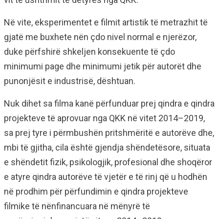
Në vite, eksperimentet e filmit artistik të metrazhit të
gjatë me buxhete nën çdo nivel normal e njerëzor,
duke përfshirë shkeljen konsekuente të çdo
minimumi page dhe minimumi jetik për autorët dhe
punonjësit e industrisë, dështuan.
Nuk dihet sa filma kanë përfunduar prej qindra e qindra
projekteve të aprovuar nga QKK në vitet 2014–2019,
sa prej tyre i përmbushën pritshmëritë e autorëve dhe,
mbi të gjitha, cila është gjendja shëndetësore, situata
e shëndetit fizik, psikologjik, profesional dhe shoqëror
e atyre qindra autorëve të vjetër e të rinj që u hodhën
në prodhim për përfundimin e qindra projekteve
filmike të nënfinancuara në mënyrë të