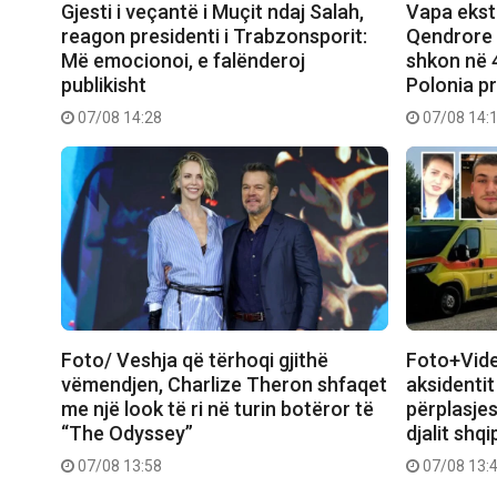
Gjesti i veçantë i Muçit ndaj Salah,
Vapa eks
reagon presidenti i Trabzonsporit:
Qendrore 
Më emocionoi, e falënderoj
shkon në 4
publikisht
Polonia pr
07/08 14:28
07/08 14:
Foto/ Veshja që tërhoqi gjithë
Foto+Vide
vëmendjen, Charlize Theron shfaqet
aksidentit
me një look të ri në turin botëror të
përplasjes
“The Odyssey”
djalit shqi
07/08 13:58
07/08 13: