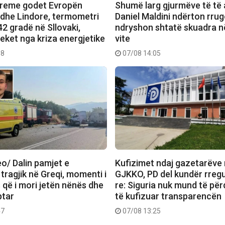
treme godet Evropën
Shumë larg gjurmëve të të a
dhe Lindore, termometri
Daniel Maldini ndërton rrugë
2 gradë në Sllovaki,
ndryshon shtatë skuadra n
eket nga kriza energjetike
vite
18
07/08 14:05
o/ Dalin pamjet e
Kufizimet ndaj gazetarëve
 tragjik në Greqi, momenti i
GJKKO, PD del kundër rregu
 që i mori jetën nënës dhe
re: Siguria nuk mund të për
ptar
të kufizuar transparencën
47
07/08 13:25