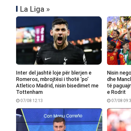
La Liga »
Inter del jashtë loje për blerjen e
Nisin neg
Romeros, mbrojtësi i thotë ‘po’
dhe Manche
Atletico Madrid, nisin bisedimet me
të paguajn
Tottenham
e Rodrit
07/08 12:13
07/08 09: