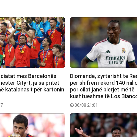
ociatat mes Barcelonës
Diomande, zyrtarisht te Re
ster City-t, ja sa pritet
për shifrën rekord 140 mili
ë katalanasit për kartonin
por cilat janë blerjet më të
kushtueshme të Los Blanc
37
06/08 21:01