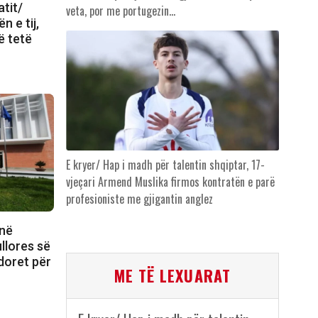
tit/
veta, por me portugezin…
n e tij,
ë tetë
E kryer/ Hap i madh për talentin shqiptar, 17-
vjeçari Armend Muslika firmos kontratën e parë
profesioniste me gjigantin anglez
 në
llores së
doret për
ME TË LEXUARAT