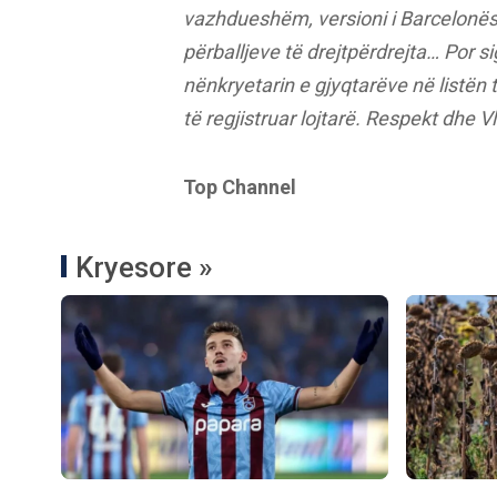
vazhdueshëm, versioni i Barcelonës 
përballjeve të drejtpërdrejta… Por 
nënkryetarin e gjyqtarëve në listën 
të regjistruar lojtarë. Respekt dhe Vl
Top Channel
Kryesore »