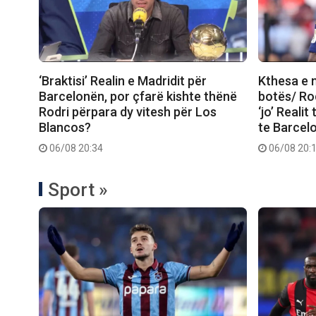
‘Braktisi’ Realin e Madridit për
Kthesa e 
Barcelonën, por çfarë kishte thënë
botës/ Rod
Rodri përpara dy vitesh për Los
‘jo’ Realit
Blancos?
te Barcel
06/08 20:34
06/08 20:
Sport »