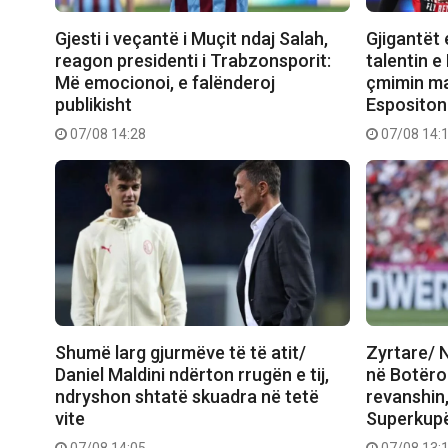
Gjesti i veçantë i Muçit ndaj Salah,
Gjigantët 
reagon presidenti i Trabzonsporit:
talentin e 
Më emocionoi, e falënderoj
çmimin ma
publikisht
Espositon
07/08 14:28
07/08 14:
Shumë larg gjurmëve të të atit/
Zyrtare/ N
Daniel Maldini ndërton rrugën e tij,
në Botëror
ndryshon shtatë skuadra në tetë
revanshin,
vite
Superkup