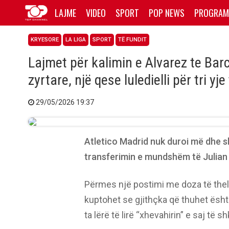
LAJME
VIDEO
SPORT
POP NEWS
PROGRAM
KRYESORE
LA LIGA
SPORT
TË FUNDIT
Lajmet për kalimin e Alvarez te Barc
zyrtare, një qese luledielli për tri y
29/05/2026 19:37
Atletico Madrid nuk duroi më dhe s
transferimin e mundshëm të Julian
Përmes një postimi me doza të thella
kuptohet se gjithçka që thuhet ësh
ta lërë të lirë “xhevahirin” e saj të s