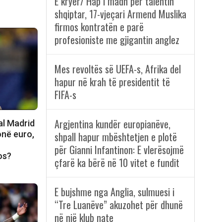
E kryer/ Hap i madh për talentin
shqiptar, 17-vjeçari Armend Muslika
firmos kontratën e parë
profesioniste me gjigantin anglez
Mes revoltës së UEFA-s, Afrika del
hapur në krah të presidentit të
FIFA-s
Argjentina kundër europianëve,
al Madrid
onë euro,
shpall hapur mbështetjen e plotë
për Gianni Infantinon: E vlerësojmë
os?
çfarë ka bërë në 10 vitet e fundit
E bujshme nga Anglia, sulmuesi i
“Tre Luanëve” akuzohet për dhunë
në një klub nate