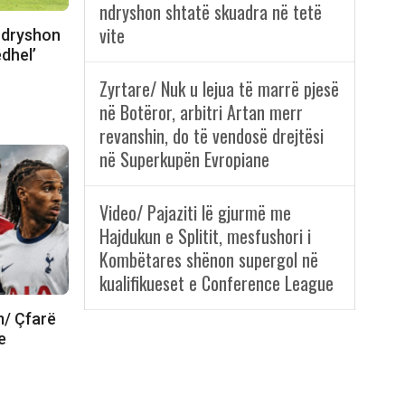
ndryshon shtatë skuadra në tetë
vite
 ndryshon
ëdhel’
Zyrtare/ Nuk u lejua të marrë pjesë
në Botëror, arbitri Artan merr
revanshin, do të vendosë drejtësi
në Superkupën Evropiane
Video/ Pajaziti lë gjurmë me
Hajdukun e Splitit, mesfushori i
Kombëtares shënon supergol në
kualifikueset e Conference League
m/ Çfarë
e