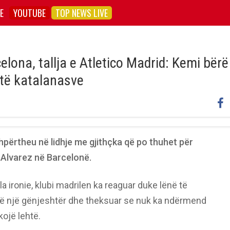
E
YOUTUBE
TOP NEWS LIVE
elona, tallja e Atletico Madrid: Kemi bërë
je të katalanasve
hpërtheu në lidhje me gjithçka që po thuhet për
 Alvarez në Barcelonë.
 ironie, klubi madrilen ka reaguar duke lënë të
të një gënjeshtër dhe theksuar se nuk ka ndërmend
hkojë lehtë.