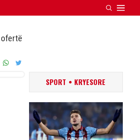
 ofertë
SPORT • KRYESORE