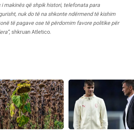
i makinës që shpik histori, telefonata para
sigurisht, nuk do të na shkonte ndërmend të kishim
tonë të pagave ose të përdornim favore politike për
era”,
shkruan Atletico.