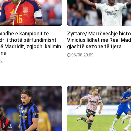
madhe e kampionit të
Zyrtare/ Marrëveshje histo
ri i thotë përfundimisht
Vinicius lidhet me Real Mad
 të Madridit, zgjodhi kalimin
gjashtë sezone të tjera
ona
06/08 20:09
12