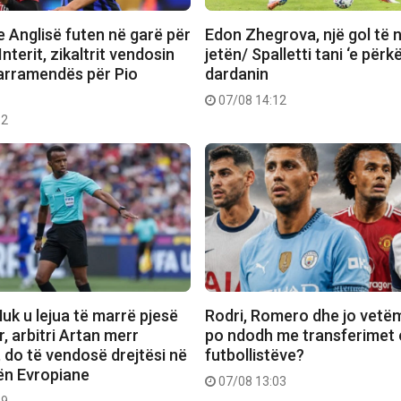
e Anglisë futen në garë për
Edon Zhegrova, një gol të
Interit, zikaltrit vendosin
jetën/ Spalletti tani ‘e përk
rramendës për Pio
dardanin
07/08 14:12
12
uk u lejua të marrë pjesë
Rodri, Romero dhe jo vetë
, arbitri Artan merr
po ndodh me transferimet 
 do të vendosë drejtësi në
futbollistëve?
ën Evropiane
07/08 13:03