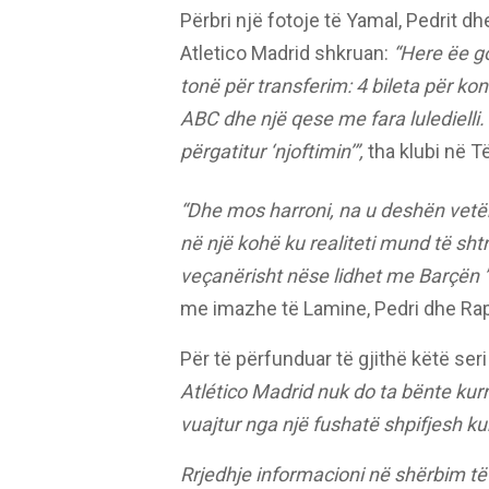
Përbri një fotoje të Yamal, Pedrit 
Atletico Madrid shkruan:
“Here ëe g
tonë për transferim: 4 bileta për ko
ABC dhe një qese me fara luledielli.
përgatitur ‘njoftimin’”,
tha klubi në Të
“Dhe mos harroni, na u deshën vetë
në një kohë ku realiteti mund të sht
veçanërisht nëse lidhet me Barçën ”
me imazhe të Lamine, Pedri dhe Ra
Për të përfunduar të gjithë këtë se
Atlético Madrid nuk do ta bënte kurrë
vuajtur nga një fushatë shpifjesh kun
Rrjedhje informacioni në shërbim të