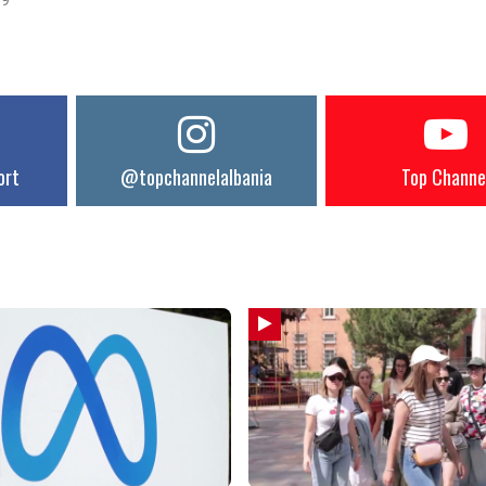
19
ort
@topchannelalbania
Top Channe