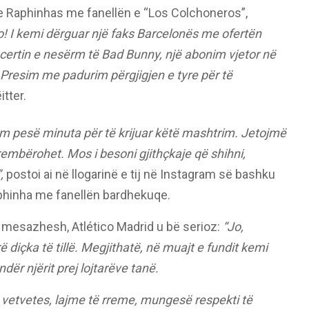
dhe Raphinhas me fanellën e “Los Colchoneros”,
o! I kemi dërguar një faks Barcelonës me ofertën
ncertin e nesërm të Bad Bunny, një abonim vjetor në
 Presim me padurim përgjigjen e tyre për të
itter.
m pesë minuta për të krijuar këtë mashtrim. Jetojmë
rembërohet. Mos i besoni gjithçkaje që shihni,
,
postoi ai në llogarinë e tij në Instagram së bashku
phinha me fanellën bardhekuqe.
ri mesazhesh, Atlético Madrid u bë serioz:
“Jo,
 diçka të tillë. Megjithatë, në muajt e fundit kemi
dër njërit prej lojtarëve tanë.
 vetvetes, lajme të rreme, mungesë respekti të