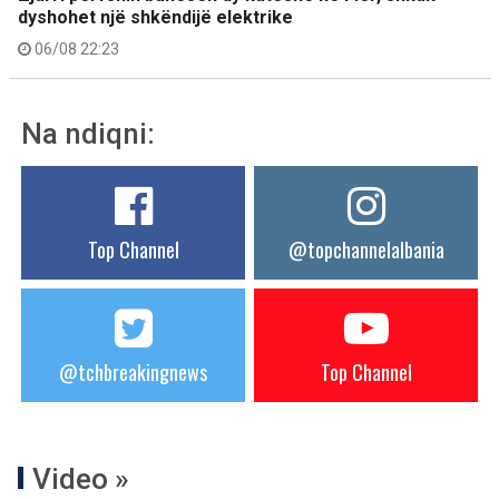
dyshohet një shkëndijë elektrike
06/08 22:23
Na ndiqni:
Top Channel
@topchannelalbania
@tchbreakingnews
Top Channel
Video »