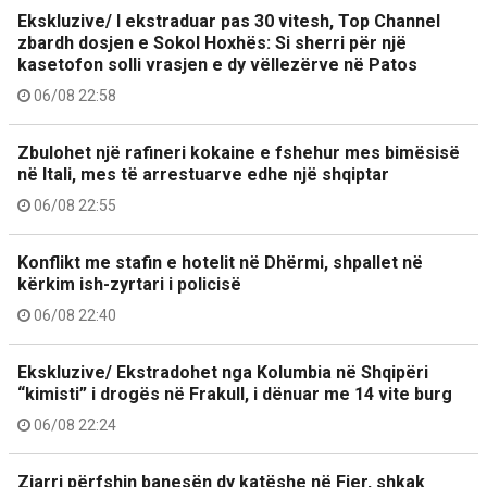
Ekskluzive/ I ekstraduar pas 30 vitesh, Top Channel
zbardh dosjen e Sokol Hoxhës: Si sherri për një
kasetofon solli vrasjen e dy vëllezërve në Patos
06/08 22:58
Zbulohet një rafineri kokaine e fshehur mes bimësisë
në Itali, mes të arrestuarve edhe një shqiptar
06/08 22:55
Konflikt me stafin e hotelit në Dhërmi, shpallet në
kërkim ish-zyrtari i policisë
06/08 22:40
Ekskluzive/ Ekstradohet nga Kolumbia në Shqipëri
“kimisti” i drogës në Frakull, i dënuar me 14 vite burg
06/08 22:24
Zjarri përfshin banesën dy katëshe në Fier, shkak