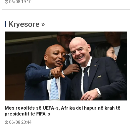
06/08 19:10
Kryesore »
Mes revoltës së UEFA-s, Afrika del hapur në krah të
presidentit të FIFA-s
06/08 23:44