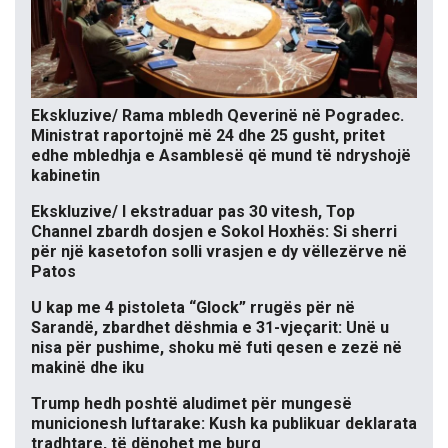
Ekskluzive/ Rama mbledh Qeverinë në Pogradec.
Ministrat raportojnë më 24 dhe 25 gusht, pritet
edhe mbledhja e Asamblesë që mund të ndryshojë
kabinetin
Ekskluzive/ I ekstraduar pas 30 vitesh, Top
Channel zbardh dosjen e Sokol Hoxhës: Si sherri
për një kasetofon solli vrasjen e dy vëllezërve në
Patos
U kap me 4 pistoleta “Glock” rrugës për në
Sarandë, zbardhet dëshmia e 31-vjeçarit: Unë u
nisa për pushime, shoku më futi qesen e zezë në
makinë dhe iku
Trump hedh poshtë aludimet për mungesë
municionesh luftarake: Kush ka publikuar deklarata
tradhtare, të dënohet me burg