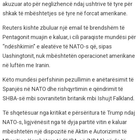
akuzuar ato për neglizhencë ndaj ushtrive të tyre për
shkak të mbështetjes së tyre në forcat amerikane.
Reuters kishte zbuluar një email të brendshëm të
Pentagonit muajin e kaluar, i cili paraqiste mundësi për
“ndëshkimin” e aleatëve të NATO-s që, sipas
Uashingtonit, nuk mbështetën operacionet amerikane
në luftën me Iranin.
Këto mundësi përfshinin pezullimin e anëtarësimit të
Spanjës në NATO dhe rishqyrtimin e qëndrimit të
SHBA-së mbi sovranitetin britanik mbi Ishujt Falkland.
Të shqetësuar nga kritikat e përsëritura të Trump ndaj
NATO-s, ligjvënësit nga të dyja partitë vitin e kaluar
mbështetën një dispozitë në Aktin e Autorizimit të