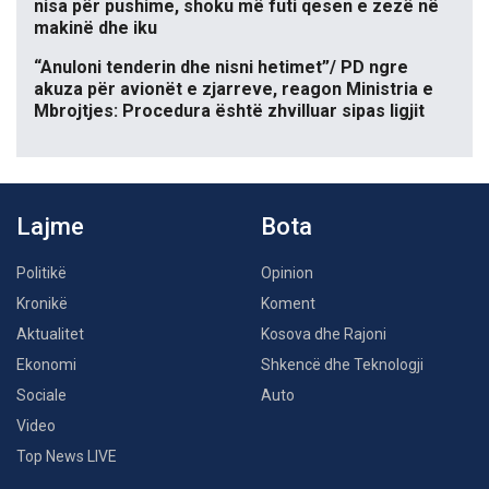
nisa për pushime, shoku më futi qesen e zezë në
makinë dhe iku
“Anuloni tenderin dhe nisni hetimet”/ PD ngre
akuza për avionët e zjarreve, reagon Ministria e
Mbrojtjes: Procedura është zhvilluar sipas ligjit
Lajme
Bota
Politikë
Opinion
Kronikë
Koment
Aktualitet
Kosova dhe Rajoni
Ekonomi
Shkencë dhe Teknologji
Sociale
Auto
Video
Top News LIVE