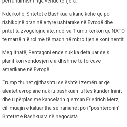
përfundimisht nga vende të tjera.
Ndërkohë, Shtetet e Bashkuara kanë kohë që po
rishikojnë praninë e tyre ushtarake në Evropë dhe
pritet ta zvogëlojnë atë, ndërsa Trump kërkon që NATO
të marrë një rol më të madh në mbrojtjen e kontinentit.
Megjithatë, Pentagoni ende nuk ka detajuar se si
planifikon vendosjen e ardhshme të forcave
amerikane në Evropë.
Trump thuhet gjithashtu se është i zemëruar që
aleatët evropianë nuk iu bashkuan luftës kundër Iranit
dhe u përplas me kancelarin gjerman Friedrich Merz, i
cili muajin e kaluar tha se iranianët po i “poshtëronin”
Shtetet e Bashkuara në negociata.