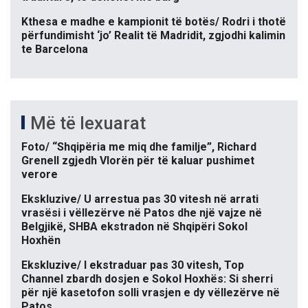
Kthesa e madhe e kampionit të botës/ Rodri i thotë
përfundimisht ‘jo’ Realit të Madridit, zgjodhi kalimin
te Barcelona
Më të lexuarat
Foto/ “Shqipëria me miq dhe familje”, Richard
Grenell zgjedh Vlorën për të kaluar pushimet
verore
Ekskluzive/ U arrestua pas 30 vitesh në arrati
vrasësi i vëllezërve në Patos dhe një vajze në
Belgjikë, SHBA ekstradon në Shqipëri Sokol
Hoxhën
Ekskluzive/ I ekstraduar pas 30 vitesh, Top
Channel zbardh dosjen e Sokol Hoxhës: Si sherri
për një kasetofon solli vrasjen e dy vëllezërve në
Patos