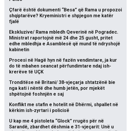
Çfarë është dokumenti “Besa” që Rama u propozoi
shqiptarëve? Kryeministri e shpjegon me katër
fjalë
Ekskluzive/ Rama mbledh Qeverinë në Pogradec.
Ministrat raportojnë më 24 dhe 25 gusht, pritet
edhe mbledhja e Asamblesë që mund të ndryshojë
kabinetin
Procesi në Hagë hyn në fazën vendimtare, ja kur
do të mbahen seancat përfundimtare ndaj ish-
krerëve të UÇK
Tronditëse në Britani/ 38-vjeçarja shtatzënë bie
nga kati i nëntë dhe humb jetën, por mjekët
shpëtojnë foshnjën e saj
Konflikt me stafin e hotelit në Dhërmi, shpallet në
kërkim ish-zyrtari i policisë
U kap me 4 pistoleta “Glock” rrugës për në
Sarandë, zbardhet dëshmia e 31-vjeçarit: Unë u