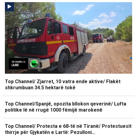
Top Channel/ Zjarret, 10 vatra ende aktive/ Flakët
shkrumbuan 34.5 hektarë tokë
Top Channel/Spanjë, opozita bllokon qeverinë/ Lufta
politike lë në rrugë 1000 fëmijë marokenë
Top Channel/ Protesta e 68-të në Tiranë/ Protestuesit
thirrje për Gjykatën e Lartë: Pezulloni…