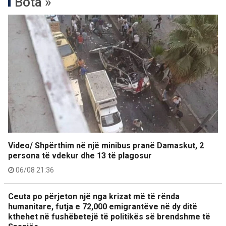
Bota »
Video/ Shpërthim në një minibus pranë Damaskut, 2
persona të vdekur dhe 13 të plagosur
06/08 21:36
Ceuta po përjeton një nga krizat më të rënda
humanitare, futja e 72,000 emigrantëve në dy ditë
kthehet në fushëbetejë të politikës së brendshme të