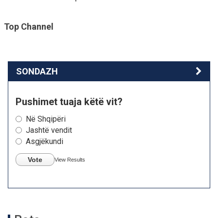
Top Channel
SONDAZH
Pushimet tuaja këtë vit?
Në Shqipëri
Jashtë vendit
Asgjëkundi
Vote
View Results