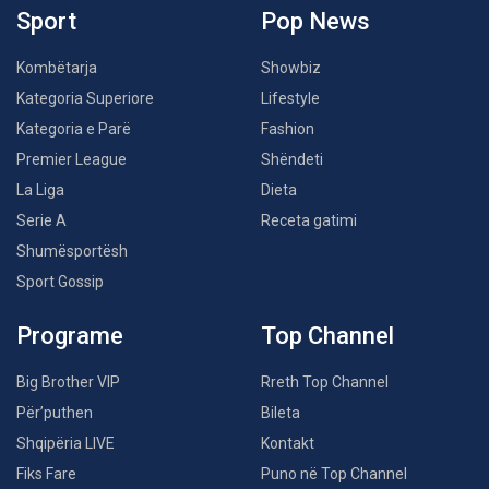
Sport
Pop News
Kombëtarja
Showbiz
Kategoria Superiore
Lifestyle
Kategoria e Parë
Fashion
Premier League
Shëndeti
La Liga
Dieta
Serie A
Receta gatimi
Shumësportësh
Sport Gossip
Programe
Top Channel
Big Brother VIP
Rreth Top Channel
Për’puthen
Bileta
Shqipëria LIVE
Kontakt
Fiks Fare
Puno në Top Channel