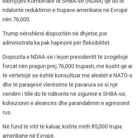
Mbrojtjes Kombëtare të SHBA-së (NDAA) që do të
ndalonte reduktimin e trupave amerikane në Evropë
nën 76,000.
Trump nënshkroi dispozitën në dhjetor, por
administrata ka pak hapësirë ​​për fleksibilitet.
Dispozita e NDAA-së i lejon presidentit të zvogëlojë
forcat nën pragun prej 76,000 trupash, me kusht që ai
të vërtetojë se është konsultuar me aleatët e NATO-s
dhe të paraqesë vlerësime të pavarura se si një
vendim i tillë do të ndikonte në sigurinë e SHBA-së,
kohezionin e aleancës dhe parandalimin e agresionit
rus.
Në fund të vitit të kaluar, kishte rreth 85,000 trupa
amerikane në Evropë.