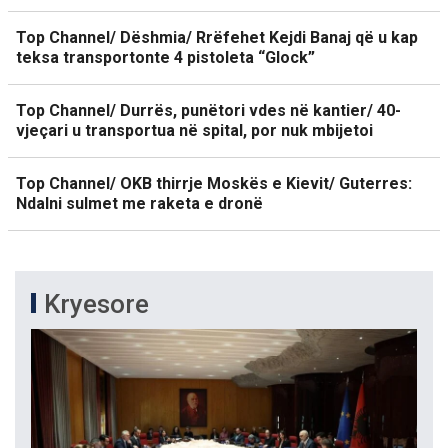
Top Channel/ Dëshmia/ Rrëfehet Kejdi Banaj që u kap
teksa transportonte 4 pistoleta “Glock”
Top Channel/ Durrës, punëtori vdes në kantier/ 40-
vjeçari u transportua në spital, por nuk mbijetoi
Top Channel/ OKB thirrje Moskës e Kievit/ Guterres:
Ndalni sulmet me raketa e dronë
Kryesore