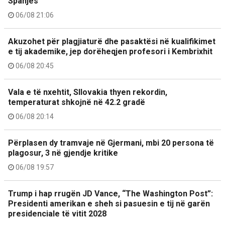
Spanjës
06/08 21:06
Akuzohet për plagjiaturë dhe pasaktësi në kualifikimet
e tij akademike, jep dorëheqjen profesori i Kembrixhit
06/08 20:45
Vala e të nxehtit, Sllovakia thyen rekordin,
temperaturat shkojnë në 42.2 gradë
06/08 20:14
Përplasen dy tramvaje në Gjermani, mbi 20 persona të
plagosur, 3 në gjendje kritike
06/08 19:57
Trump i hap rrugën JD Vance, “The Washington Post”:
Presidenti amerikan e sheh si pasuesin e tij në garën
presidenciale të vitit 2028