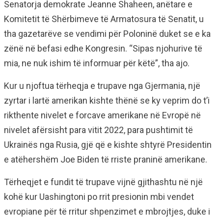
Senatorja demokrate Jeanne Shaheen, anëtare e
Komitetit të Shërbimeve të Armatosura të Senatit, u
tha gazetarëve se vendimi për Poloninë duket se e ka
zënë në befasi edhe Kongresin. “Sipas njohurive të
mia, ne nuk ishim të informuar për këtë”, tha ajo.
Kur u njoftua tërheqja e trupave nga Gjermania, një
zyrtar i lartë amerikan kishte thënë se ky veprim do t’i
rikthente nivelet e forcave amerikane në Evropë në
nivelet afërsisht para vitit 2022, para pushtimit të
Ukrainës nga Rusia, gjë që e kishte shtyrë Presidentin
e atëhershëm Joe Biden të rriste praninë amerikane.
Tërheqjet e fundit të trupave vijnë gjithashtu në një
kohë kur Uashingtoni po rrit presionin mbi vendet
evropiane për të rritur shpenzimet e mbrojtjes, duke i