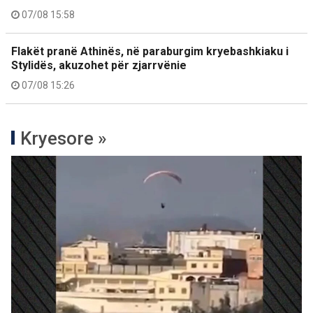
07/08 15:58
Flakët pranë Athinës, në paraburgim kryebashkiaku i
Stylidës, akuzohet për zjarrvënie
07/08 15:26
Kryesore »