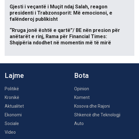
Gjesti i veçantë i Muçit ndaj Salah, reagon
presidenti i Trabzonsporit: Më emocionoi, e
falënderoj publikisht
“Rruga jonë është e qartë”/ BE nën presion për
anëtarët e rinj, Rama për Financial Times:
Shqipëria ndodhet në momentin më të mirë
Lajme
Bota
Politikë
Opinion
Kronikë
Koment
Aktualitet
Kosova dhe Rajoni
Ekonomi
Shkencë dhe Teknologji
Sociale
Auto
Video