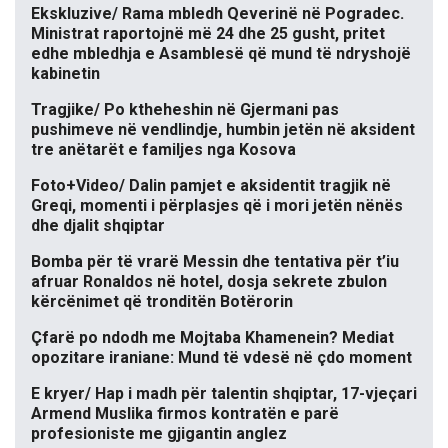
Ekskluzive/ Rama mbledh Qeverinë në Pogradec.
Ministrat raportojnë më 24 dhe 25 gusht, pritet
edhe mbledhja e Asamblesë që mund të ndryshojë
kabinetin
Tragjike/ Po ktheheshin në Gjermani pas
pushimeve në vendlindje, humbin jetën në aksident
tre anëtarët e familjes nga Kosova
Foto+Video/ Dalin pamjet e aksidentit tragjik në
Greqi, momenti i përplasjes që i mori jetën nënës
dhe djalit shqiptar
Bomba për të vrarë Messin dhe tentativa për t’iu
afruar Ronaldos në hotel, dosja sekrete zbulon
kërcënimet që tronditën Botërorin
Çfarë po ndodh me Mojtaba Khamenein? Mediat
opozitare iraniane: Mund të vdesë në çdo moment
E kryer/ Hap i madh për talentin shqiptar, 17-vjeçari
Armend Muslika firmos kontratën e parë
profesioniste me gjigantin anglez