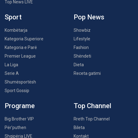
Top News LIVE
Sport
Pop News
Kombëtarja
Showbiz
Kategoria Superiore
Lifestyle
Kategoria e Parë
Fashion
Premier League
Shëndeti
La Liga
Dieta
Serie A
Receta gatimi
Shumësportësh
Sport Gossip
Programe
Top Channel
Big Brother VIP
Rreth Top Channel
Për’puthen
Bileta
Shqipëria LIVE
Kontakt