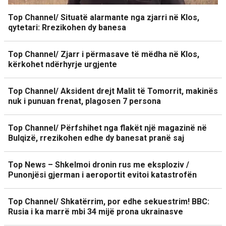
Top Channel/ Situatë alarmante nga zjarri në Klos,
qytetari: Rrezikohen dy banesa
Top Channel/ Zjarr i përmasave të mëdha në Klos,
kërkohet ndërhyrje urgjente
Top Channel/ Aksident drejt Malit të Tomorrit, makinës
nuk i punuan frenat, plagosen 7 persona
Top Channel/ Përfshihet nga flakët një magazinë në
Bulqizë, rrezikohen edhe dy banesat pranë saj
Top News – Shkelmoi dronin rus me eksploziv /
Punonjësi gjerman i aeroportit evitoi katastrofën
Top Channel/ Shkatërrim, por edhe sekuestrim! BBC:
Rusia i ka marrë mbi 34 mijë prona ukrainasve