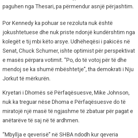
paguhen nga Thesari, pa përmendur asnjë përjashtim.
Por Kennedy ka pohuar se rezoluta nuk është
jokushtetuese dhe nuk priste ndonjë kundërshtim nga
kolegët e tij mbi këto arsye. Udhëheqësi i pakicës në
Senat, Chuck Schumer, ishte optimist për perspektivat
e masës përpara votimit. “Po, do të votoj për të dhe
mendoj se ka shumë mbështetje”, tha demokrati i Nju
Jorkut të mërkurën.
Kryetari i Dhomës së Përfaqësuesve, Mike Johnson,
nuk ka treguar nëse Dhoma e Përfaqësuesve do të
miratojë një masë të ngjashme të zbatuar për pagat e
anëtarëve të saj në të ardhmen.
“Mbyllja e qeverisë” në SHBA ndodh kur qeveria