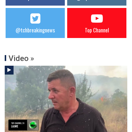
@tchbreakingnews
Top Channel
Video »