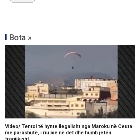
Bota »
Video/ Tentoi të hynte ilegalisht nga Maroku në Ceuta
me parashutë, i riu bie në det dhe humb jetën
tragjikisht