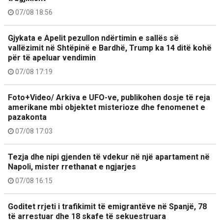
07/08 18:56
Gjykata e Apelit pezullon ndërtimin e sallës së
vallëzimit në Shtëpinë e Bardhë, Trump ka 14 ditë kohë
për të apeluar vendimin
07/08 17:19
Foto+Video/ Arkiva e UFO-ve, publikohen dosje të reja
amerikane mbi objektet misterioze dhe fenomenet e
pazakonta
07/08 17:03
Tezja dhe nipi gjenden të vdekur në një apartament në
Napoli, mister rrethanat e ngjarjes
07/08 16:15
Goditet rrjeti i trafikimit të emigrantëve në Spanjë, 78
të arrestuar dhe 18 skafe të sekuestruara