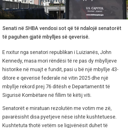
Senati në SHBA vendosi sot që të ndalojë senatorët
të paguhen gjatë mbylljes së qeverisë.
E nxitur nga senatori republikan i Luizianës, John
Kennedy, masa mori rëndësi të re pas dy mbylljeve
historike në muajt e fundit, pasi u bë një mbyllje 43-
ditore e qeverisë federale në vitin 2025 dhe një
mbyllje rekord prej 76 ditësh e Departamentit të
Sigurisë Kombëtare në fillim të këtij viti.
Senatorët e miratuan rezolutën me votim me zë,
pavarësisht disa pyetjeve nëse ishte kushtetuese.
Kushtetuta thotë vetëm se ligjvënësit duhet të