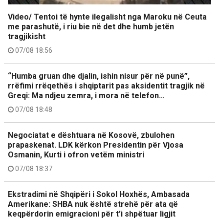
Video/ Tentoi të hynte ilegalisht nga Maroku në Ceuta
me parashutë, i riu bie në det dhe humb jetën
tragjikisht
07/08 18:56
“Humba gruan dhe djalin, ishin nisur për në punë”,
rrëfimi rrëqethës i shqiptarit pas aksidentit tragjik në
Greqi: Ma ndjeu zemra, i mora në telefon…
07/08 18:48
Negociatat e dështuara në Kosovë, zbulohen
prapaskenat. LDK kërkon Presidentin për Vjosa
Osmanin, Kurti i ofron vetëm ministri
07/08 18:37
Ekstradimi në Shqipëri i Sokol Hoxhës, Ambasada
Amerikane: SHBA nuk është strehë për ata që
keqpërdorin emigracioni për t’i shpëtuar ligjit