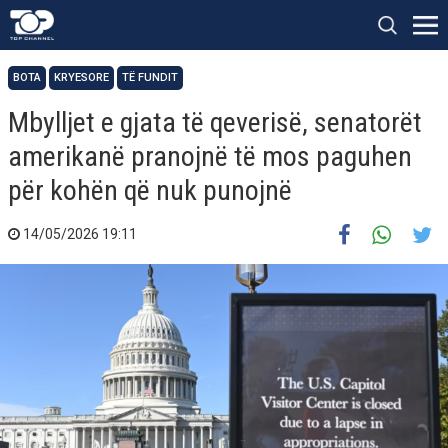
BOTA
KRYESORE
TË FUNDIT
Mbylljet e gjata të qeverisë, senatorët
amerikanë pranojnë të mos paguhen
për kohën që nuk punojnë
14/05/2026 19:11