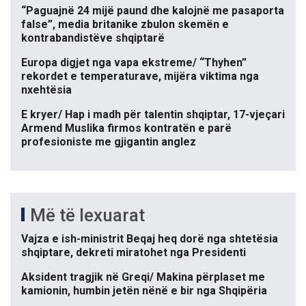
“Paguajnë 24 mijë paund dhe kalojnë me pasaporta
false”, media britanike zbulon skemën e
kontrabandistëve shqiptarë
Europa digjet nga vapa ekstreme/ “Thyhen”
rekordet e temperaturave, mijëra viktima nga
nxehtësia
E kryer/ Hap i madh për talentin shqiptar, 17-vjeçari
Armend Muslika firmos kontratën e parë
profesioniste me gjigantin anglez
Më të lexuarat
Vajza e ish-ministrit Beqaj heq dorë nga shtetësia
shqiptare, dekreti miratohet nga Presidenti
Aksident tragjik në Greqi/ Makina përplaset me
kamionin, humbin jetën nënë e bir nga Shqipëria