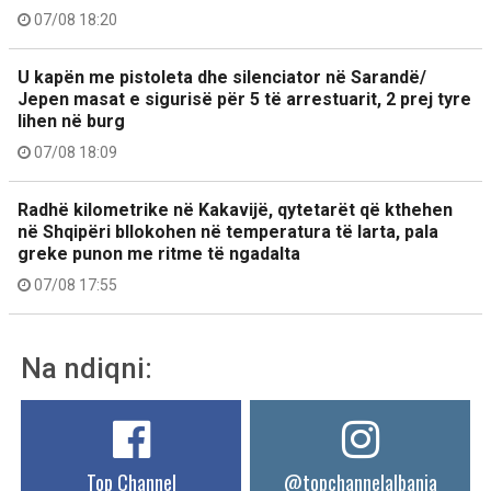
07/08 18:20
U kapën me pistoleta dhe silenciator në Sarandë/
Jepen masat e sigurisë për 5 të arrestuarit, 2 prej tyre
lihen në burg
07/08 18:09
Radhë kilometrike në Kakavijë, qytetarët që kthehen
në Shqipëri bllokohen në temperatura të larta, pala
greke punon me ritme të ngadalta
07/08 17:55
Na ndiqni:
Top Channel
@topchannelalbania