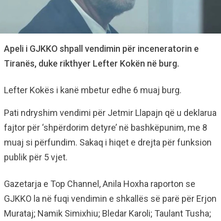
Apeli i GJKKO shpall vendimin për inceneratorin e
Tiranës, duke rikthyer Lefter Kokën në burg.
Lefter Kokës i kanë mbetur edhe 6 muaj burg.
Pati ndryshim vendimi për Jetmir Llapajn që u deklarua
fajtor për ‘shpërdorim detyre’ në bashkëpunim, me 8
muaj si përfundim. Sakaq i hiqet e drejta për funksion
publik për 5 vjet.
Gazetarja e Top Channel, Anila Hoxha raporton se
GJKKO la në fuqi vendimin e shkallës së parë për Erjon
Murataj; Namik Simixhiu; Bledar Karoli; Taulant Tusha;