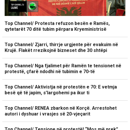
Top Channel/ Protesta refuzon besën e Ramës,
qytetarët 70 ditë tubim përpara Kryeministrisë
Top Channel/ Zjarri, thirrje urgjente për evakuim në
Krujë. Flakët rrezikojnë bizneset dhe 30 shtëpi
Top Channel/ Nga fjalimet për Ramën te tensionet në
protestë, çfarë ndodhi në tubimin e 70-të
Top Channel/ Aktivistja në protestën e 70: E vetmja
besë që të japim, s’largohemi pa ikur ti
Top Channel/ RENEA zbarkon në Korçë. Arrestohet
autori i dyshuar i vrasjes së 20-vjeçarit
Top Channel/ Tensione në protestë! “Mos më prek”,