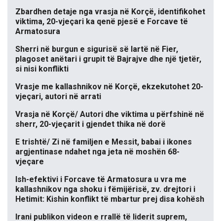
Zbardhen detaje nga vrasja në Korçë, identifikohet
viktima, 20-vjeçari ka qenë pjesë e Forcave të
Armatosura
Sherri në burgun e sigurisë së lartë në Fier,
plagoset anëtari i grupit të Bajrajve dhe një tjetër,
si nisi konflikti
Vrasje me kallashnikov në Korçë, ekzekutohet 20-
vjeçari, autori në arrati
Vrasja në Korçë/ Autori dhe viktima u përfshinë në
sherr, 20-vjeçarit i gjendet thika në dorë
E trishtë/ Zi në familjen e Messit, babai i ikones
argjentinase ndahet nga jeta në moshën 68-
vjeçare
Ish-efektivi i Forcave të Armatosura u vra me
kallashnikov nga shoku i fëmijërisë, zv. drejtori i
Hetimit: Kishin konflikt të mbartur prej disa kohësh
Irani publikon videon e rrallë të liderit suprem,