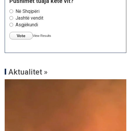
Pushimet tuaja këtë vit?
Në Shqipëri
Jashtë vendit
Asgjëkundi
Vote
View Results
Aktualitet »