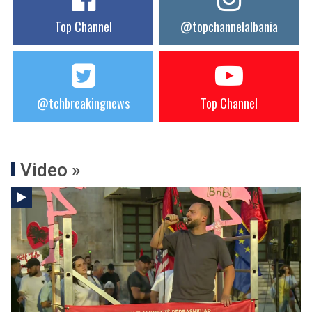
Top Channel
@topchannelalbania
@tchbreakingnews
Top Channel
Video »