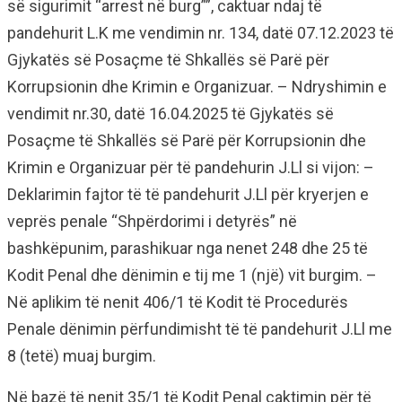
së sigurimit “arrest në burg””, caktuar ndaj të
pandehurit L.K me vendimin nr. 134, datë 07.12.2023 të
Gjykatës së Posaçme të Shkallës së Parë për
Korrupsionin dhe Krimin e Organizuar. – Ndryshimin e
vendimit nr.30, datë 16.04.2025 të Gjykatës së
Posaçme të Shkallës së Parë për Korrupsionin dhe
Krimin e Organizuar për të pandehurin J.Ll si vijon: –
Deklarimin fajtor të të pandehurit J.Ll për kryerjen e
veprës penale “Shpërdorimi i detyrës” në
bashkëpunim, parashikuar nga nenet 248 dhe 25 të
Kodit Penal dhe dënimin e tij me 1 (një) vit burgim. –
Në aplikim të nenit 406/1 të Kodit të Procedurës
Penale dënimin përfundimisht të të pandehurit J.Ll me
8 (tetë) muaj burgim.
Në bazë të nenit 35/1 të Kodit Penal caktimin për të