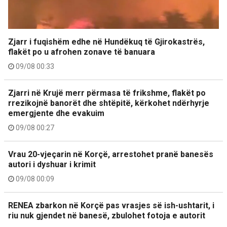
Zjarr i fuqishëm edhe në Hundëkuq të Gjirokastrës,
flakët po u afrohen zonave të banuara
09/08 00:33
Zjarri në Krujë merr përmasa të frikshme, flakët po
rrezikojnë banorët dhe shtëpitë, kërkohet ndërhyrje
emergjente dhe evakuim
09/08 00:27
Vrau 20-vjeçarin në Korçë, arrestohet pranë banesës
autori i dyshuar i krimit
09/08 00:09
RENEA zbarkon në Korçë pas vrasjes së ish-ushtarit, i
riu nuk gjendet në banesë, zbulohet fotoja e autorit