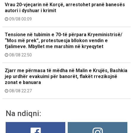
Vrau 20-vjeçarin në Korçë, arrestohet pranë banesës
autori i dyshuar i krimit
09/08 00:09
Tensione në tubimin e 70-të përpara Kryeministrisë/
“Mos më prek”, protestuesja bllokon vendin e
fjalimeve. Mbyllet me marshim në kryeqytet
08/08 22:50
Zjarr me përmasa të mëdha në Malin e Krujës, Bashkia
jep urdhër evakuimi për banorët, flakët rrezikojnë
zonat e banuara
08/08 22:27
Na ndiqni: