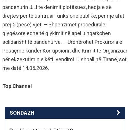
pandehurin J.Ll të dënimit plotësues, heqja e së
drejtës për të ushtruar funksione publike, për një afat
prej 5 (pesë) vjet. – Shpenzimet procedurale
gjyqësore edhe të gjykimit në apel u ngarkohen
solidarisht të pandehurve. – Urdhërohet Prokuroria e
Posaçme kundër Korrupsionit dhe Krimit të Organizuar
për ekzekutimin e këtij vendimi. U shpall në Tiranë, sot
më datë 14.05.2026.
Top Channel
SONDAZH