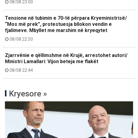
08/08 23:00
Tensione në tubimin e 70-të përpara Kryeministrisë/
“Mos më prek”, protestuesja bllokon vendin e
fjalimeve. Mbyllet me marshim në kryeqytet
08/08 22:50
Zjarrvënie e qëllimshme në Krujë, arrestohet autori/
Ministri Lamallari: Vijon beteja me flakët
08/08 22:44
Kryesore »