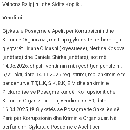
Valbona Ballgjini dhe Sidita Kopliku.
Vendimi:
Gjykata e Posaçme e Apelit për Korrupsionin dhe
Krimin e Organizuar, me trup gjykues të përbërë nga
gjyqtarët Iliriana Olldashi (kryesuese), Nertina Kosova
(anëtare) dhe Daniela Shirka (anëtare), sot më
14.05.2026, shpalli vendimin mbi çështjen penale nr.
6/71 akti, datë 14.11.2025 regjistrimi, mbi ankimin e të
pandehurve T.T, L.K, S.K, B.K, E.M dhe ankimin e
Prokurorisë së Posaçme kundër Korrupsionit dhe
Krimit të Organizuar, ndaj vendimit nr. 30, datë
16.04.2025, të Gjykatës së Posaçme të Shkallës së
Parë për Korrupsionin dhe Krimin e Organizuar. Në
përfundim, Gjykata e Posaçme e Apelit për