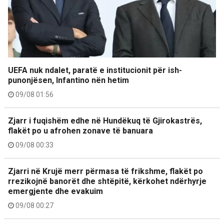
UEFA nuk ndalet, paratë e institucionit për ish-
punonjësen, Infantino nën hetim
09/08 01:56
Zjarr i fuqishëm edhe në Hundëkuq të Gjirokastrës,
flakët po u afrohen zonave të banuara
09/08 00:33
Zjarri në Krujë merr përmasa të frikshme, flakët po
rrezikojnë banorët dhe shtëpitë, kërkohet ndërhyrje
emergjente dhe evakuim
09/08 00:27