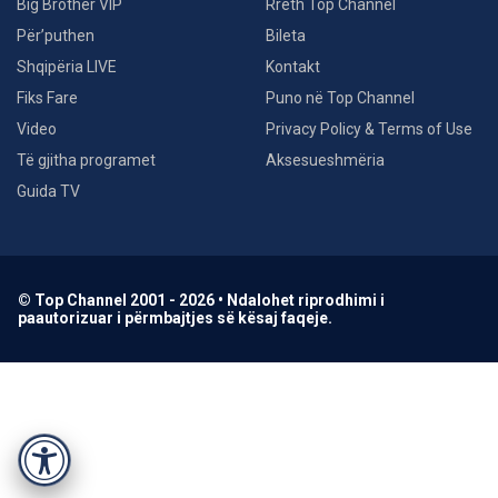
Big Brother VIP
Rreth Top Channel
Për’puthen
Bileta
Shqipëria LIVE
Kontakt
Fiks Fare
Puno në Top Channel
Video
Privacy Policy & Terms of Use
Të gjitha programet
Aksesueshmëria
Guida TV
© Top Channel 2001 - 2026 • Ndalohet riprodhimi i
paautorizuar i përmbajtjes së kësaj faqeje.
Accessibility