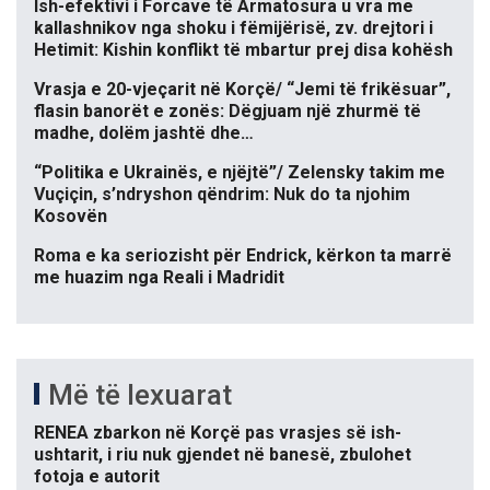
Ish-efektivi i Forcave të Armatosura u vra me
kallashnikov nga shoku i fëmijërisë, zv. drejtori i
Hetimit: Kishin konflikt të mbartur prej disa kohësh
Vrasja e 20-vjeçarit në Korçë/ “Jemi të frikësuar”,
flasin banorët e zonës: Dëgjuam një zhurmë të
madhe, dolëm jashtë dhe…
“Politika e Ukrainës, e njëjtë”/ Zelensky takim me
Vuçiçin, s’ndryshon qëndrim: Nuk do ta njohim
Kosovën
Roma e ka seriozisht për Endrick, kërkon ta marrë
me huazim nga Reali i Madridit
Më të lexuarat
RENEA zbarkon në Korçë pas vrasjes së ish-
ushtarit, i riu nuk gjendet në banesë, zbulohet
fotoja e autorit