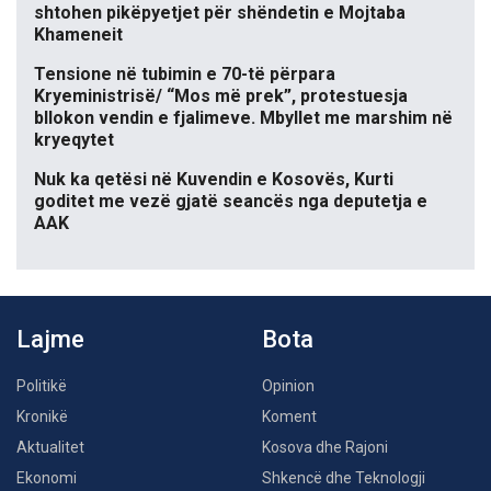
shtohen pikëpyetjet për shëndetin e Mojtaba
Khameneit
Tensione në tubimin e 70-të përpara
Kryeministrisë/ “Mos më prek”, protestuesja
bllokon vendin e fjalimeve. Mbyllet me marshim në
kryeqytet
Nuk ka qetësi në Kuvendin e Kosovës, Kurti
goditet me vezë gjatë seancës nga deputetja e
AAK
Lajme
Bota
Politikë
Opinion
Kronikë
Koment
Aktualitet
Kosova dhe Rajoni
Ekonomi
Shkencë dhe Teknologji