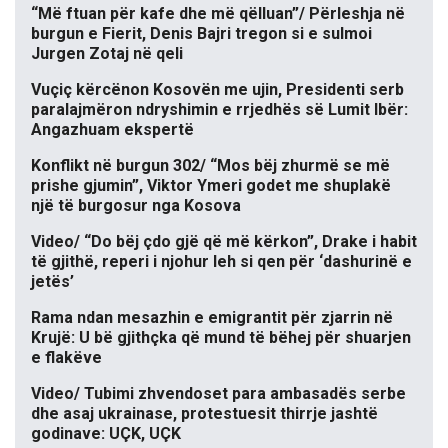
“Më ftuan për kafe dhe më qëlluan”/ Përleshja në
burgun e Fierit, Denis Bajri tregon si e sulmoi
Jurgen Zotaj në qeli
Vuçiç kërcënon Kosovën me ujin, Presidenti serb
paralajmëron ndryshimin e rrjedhës së Lumit Ibër:
Angazhuam ekspertë
Konflikt në burgun 302/ “Mos bëj zhurmë se më
prishe gjumin”, Viktor Ymeri godet me shuplakë
një të burgosur nga Kosova
Video/ “Do bëj çdo gjë që më kërkon”, Drake i habit
të gjithë, reperi i njohur leh si qen për ‘dashurinë e
jetës’
Rama ndan mesazhin e emigrantit për zjarrin në
Krujë: U bë gjithçka që mund të bëhej për shuarjen
e flakëve
Video/ Tubimi zhvendoset para ambasadës serbe
dhe asaj ukrainase, protestuesit thirrje jashtë
godinave: UÇK, UÇK