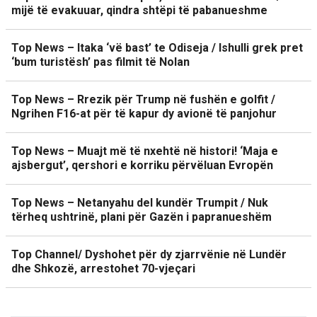
mijë të evakuuar, qindra shtëpi të pabanueshme
Top News – Itaka ‘vë bast’ te Odiseja / Ishulli grek pret
‘bum turistësh’ pas filmit të Nolan
Top News – Rrezik për Trump në fushën e golfit /
Ngrihen F16-at për të kapur dy avionë të panjohur
Top News – Muajt më të nxehtë në histori! ‘Maja e
ajsbergut’, qershori e korriku përvëluan Evropën
Top News – Netanyahu del kundër Trumpit / Nuk
tërheq ushtrinë, plani për Gazën i papranueshëm
Top Channel/ Dyshohet për dy zjarrvënie në Lundër
dhe Shkozë, arrestohet 70-vjeçari