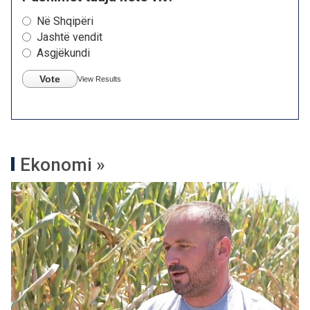
Në Shqipëri
Jashtë vendit
Asgjëkundi
Vote
View Results
Ekonomi »