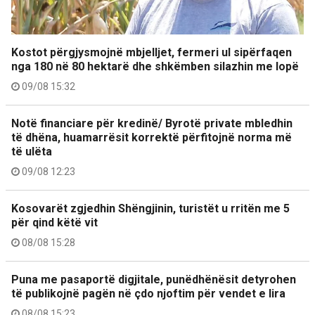
Kostot përgjysmojnë mbjelljet, fermeri ul sipërfaqen
nga 180 në 80 hektarë dhe shkëmben silazhin me lopë
09/08 15:32
Notë financiare për kredinë/ Byrotë private mbledhin
të dhëna, huamarrësit korrektë përfitojnë norma më
të ulëta
09/08 12:23
Kosovarët zgjedhin Shëngjinin, turistët u rritën me 5
për qind këtë vit
08/08 15:28
Puna me pasaportë digjitale, punëdhënësit detyrohen
të publikojnë pagën në çdo njoftim për vendet e lira
08/08 15:23