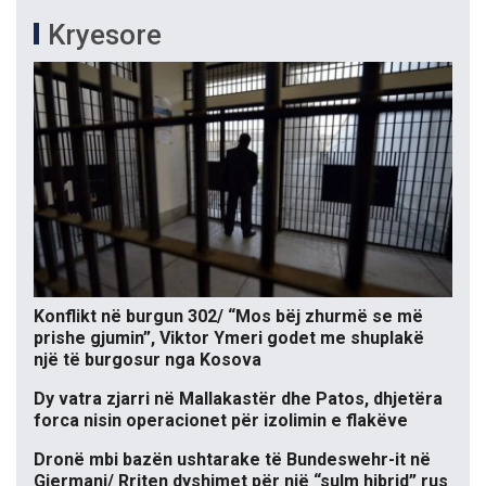
Kryesore
Konflikt në burgun 302/ “Mos bëj zhurmë se më
prishe gjumin”, Viktor Ymeri godet me shuplakë
një të burgosur nga Kosova
Dy vatra zjarri në Mallakastër dhe Patos, dhjetëra
forca nisin operacionet për izolimin e flakëve
Dronë mbi bazën ushtarake të Bundeswehr-it në
Gjermani/ Rriten dyshimet për një “sulm hibrid” rus