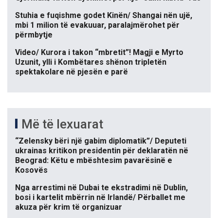
Stuhia e fuqishme godet Kinën/ Shangai nën ujë,
mbi 1 milion të evakuuar, paralajmërohet për
përmbytje
Video/ Kurora i takon “mbretit”! Magji e Myrto
Uzunit, ylli i Kombëtares shënon tripletën
spektakolare në pjesën e parë
Më të lexuarat
“Zelensky bëri një gabim diplomatik”/ Deputeti
ukrainas kritikon presidentin për deklaratën në
Beograd: Këtu e mbështesim pavarësinë e
Kosovës
Nga arrestimi në Dubai te ekstradimi në Dublin,
bosi i kartelit mbërrin në Irlandë/ Përballet me
akuza për krim të organizuar