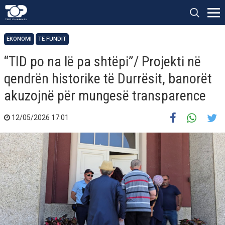
EKONOMI
TË FUNDIT
“TID po na lë pa shtëpi”/ Projekti në
qendrën historike të Durrësit, banorët
akuzojnë për mungesë transparence
12/05/2026 17:01