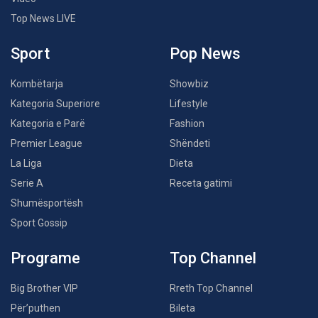
Top News LIVE
Sport
Pop News
Kombëtarja
Showbiz
Kategoria Superiore
Lifestyle
Kategoria e Parë
Fashion
Premier League
Shëndeti
La Liga
Dieta
Serie A
Receta gatimi
Shumësportësh
Sport Gossip
Programe
Top Channel
Big Brother VIP
Rreth Top Channel
Për’puthen
Bileta