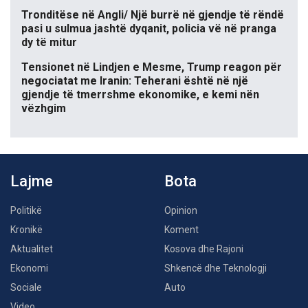
Tronditëse në Angli/ Një burrë në gjendje të rëndë
pasi u sulmua jashtë dyqanit, policia vë në pranga
dy të mitur
Tensionet në Lindjen e Mesme, Trump reagon për
negociatat me Iranin: Teherani është në një
gjendje të tmerrshme ekonomike, e kemi nën
vëzhgim
Lajme
Bota
Politikë
Opinion
Kronikë
Koment
Aktualitet
Kosova dhe Rajoni
Ekonomi
Shkencë dhe Teknologji
Sociale
Auto
Video