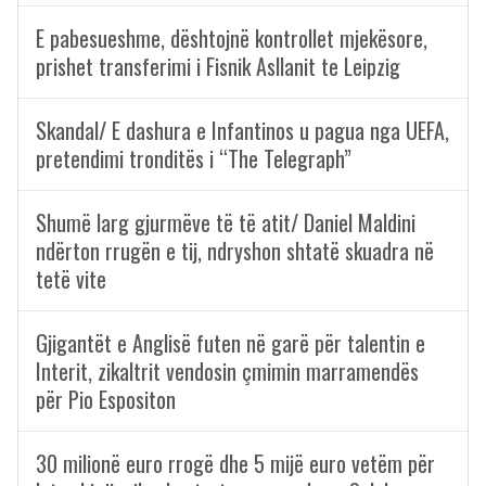
E pabesueshme, dështojnë kontrollet mjekësore,
prishet transferimi i Fisnik Asllanit te Leipzig
Skandal/ E dashura e Infantinos u pagua nga UEFA,
pretendimi tronditës i “The Telegraph”
Shumë larg gjurmëve të të atit/ Daniel Maldini
ndërton rrugën e tij, ndryshon shtatë skuadra në
tetë vite
Gjigantët e Anglisë futen në garë për talentin e
Interit, zikaltrit vendosin çmimin marramendës
për Pio Espositon
30 milionë euro rrogë dhe 5 mijë euro vetëm për