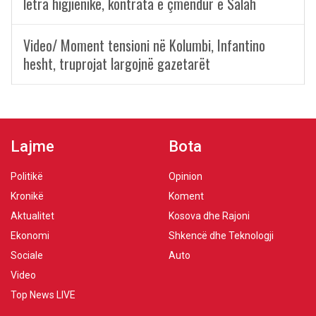
letra higjienike, kontrata e çmendur e Salah
Video/ Moment tensioni në Kolumbi, Infantino
hesht, truprojat largojnë gazetarët
Lajme
Bota
Politikë
Opinion
Kronikë
Koment
Aktualitet
Kosova dhe Rajoni
Ekonomi
Shkencë dhe Teknologji
Sociale
Auto
Video
Top News LIVE