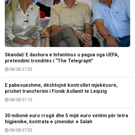
Skandal/ E dashura e Infantinos u pagua nga UEFA,
pretendimi tronditës i “The Telegraph”
08/08 07:20
E pabesueshme, dështojnë kontrollet mjekësore,
prishet transferimi i Fisnik Asllanit te Leipzig
08/08 07:10
30 milionë euro rrogë dhe 5 mijë euro vetëm për letra
higjienike, kontrata e çmendur e Salah
08/08 07:00