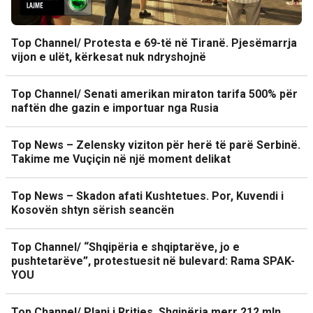
Top Channel/ Protesta e 69-të në Tiranë. Pjesëmarrja
vijon e ulët, kërkesat nuk ndryshojnë
Top Channel/ Senati amerikan miraton tarifa 500% për
naftën dhe gazin e importuar nga Rusia
Top News – Zelensky viziton për herë të parë Serbinë.
Takime me Vuçiçin në një moment delikat
Top News – Skadon afati Kushtetues. Por, Kuvendi i
Kosovën shtyn sërish seancën
Top Channel/ “Shqipëria e shqiptarëve, jo e
pushtetarëve”, protestuesit në bulevard: Rama SPAK-
YOU
Top Channel/ Plani i Rritjes, Shqipëria merr 212 mln