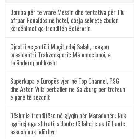
Bomba për të vrarë Messin dhe tentativa për t’iu
afruar Ronaldos në hotel, dosja sekrete zbulon
kërcënimet që tronditën Botërorin
Gjesti i veçantë i Muçit ndaj Salah, reagon
presidenti i Trabzonsporit: Më emocionoi, e
falënderoj publikisht
Superkupa e Europës vjen në Top Channel, PSG
dhe Aston Villa përballen në Salzburg për trofeun
e parë të sezonit
Dëshmia tronditëse në gjyqin për Maradonën: Nuk
ngrihej nga shtrati, s’donte të lahej e as të hante,
askush nuk ndërhyri