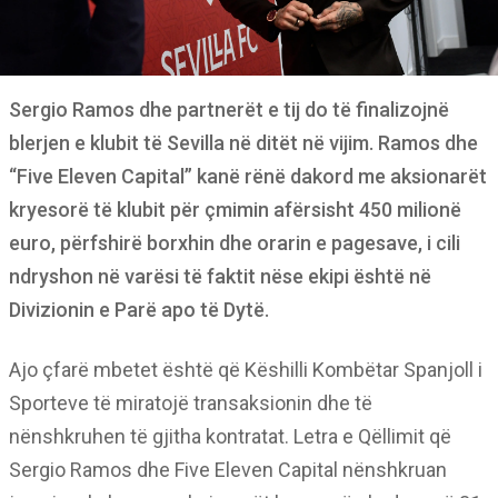
Sergio Ramos dhe partnerët e tij do të finalizojnë
blerjen e klubit të Sevilla në ditët në vijim. Ramos dhe
“Five Eleven Capital” kanë rënë dakord me aksionarët
kryesorë të klubit për çmimin afërsisht 450 milionë
euro, përfshirë borxhin dhe orarin e pagesave, i cili
ndryshon në varësi të faktit nëse ekipi është në
Divizionin e Parë apo të Dytë.
Ajo çfarë mbetet është që Këshilli Kombëtar Spanjoll i
Sporteve të miratojë transaksionin dhe të
nënshkruhen të gjitha kontratat. Letra e Qëllimit që
Sergio Ramos dhe Five Eleven Capital nënshkruan