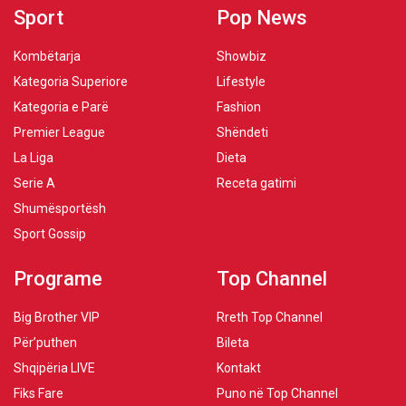
Sport
Pop News
Kombëtarja
Showbiz
Kategoria Superiore
Lifestyle
Kategoria e Parë
Fashion
Premier League
Shëndeti
La Liga
Dieta
Serie A
Receta gatimi
Shumësportësh
Sport Gossip
Programe
Top Channel
Big Brother VIP
Rreth Top Channel
Për’puthen
Bileta
Shqipëria LIVE
Kontakt
Fiks Fare
Puno në Top Channel