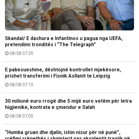
Skandal/ E dashura e Infantinos u pagua nga UEFA,
pretendimi tronditës i “The Telegraph”
08/08 07:20
E pabesueshme, dështojnë kontrollet mjekësore,
prishet transferimi i Fisnik Asllanit te Leipzig
08/08 07:10
30 milionë euro rrogë dhe 5 mijë euro vetëm për letra
higjienike, kontrata e çmendur e Salah
08/08 07:00
“Humba gruan dhe djalin, ishin nisur për në punë”,
rrëfimi rrëqethës i shqiptarit pas aksidentit tragjik në