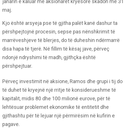
janarin e kaluar me aksionarët kryesorë skadon më 31
maj.
Kjo është arsyeja pse të gjitha palët kanë dashur ta
përshpejtojnë procesin, sepse pas nënshkrimit të
marrëveshjeve të blerjes, do të duheshin ndërmarrë
disa hapa të tjerë. Në fillim të kësaj jave, përveç
ndonjë ndryshimi të madh, gjithçka është
përshpejtuar.
Përveç investimit në aksione, Ramos dhe grupi i tij do
të duhet të kryejnë një rritje të konsiderueshme të
kapitalit, midis 80 dhe 100 milionë eurove, për të
lehtësuar problemet ekonomike të entitetit dhe
gjithashtu për të lejuar një përmirësim në kufirin e
pagave.