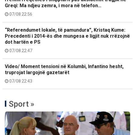
Greqi: Ma ndjeu zemra, i mora në telefon…
07/08 22:56
“Referendumet lokale, të pamundura”, Kristaq Kume:
Precedenti i 2014-ës dhe mungesa e ligjit nuk rrëzojnë
dot hartën e PS
07/08 22:47
Video/ Moment tensioni në Kolumbi, Infantino hesht,
truprojat largojnë gazetarët
07/08 22:43
Sport »