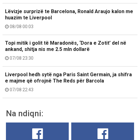
Lëvizje surprizë te Barcelona, Ronald Araujo kalon me
huazim te Liverpool
08/08 00:03
Topi mitik i golit të Maradonës, ‘Dora e Zotit’ del në
ankand, shitja nis me 2.5 mln dollarë
07/08 23:30
Liverpool hedh sytë nga Paris Saint Germain, ja shifra
e majme që ofrojnë The Reds për Barcola
07/08 22:43
Na ndiqni: