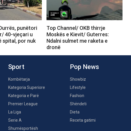
Durrës, punëtori
Top Channel/ OKB thirrje
r/ 40-vjeçari u
Moskës e Kievit/ Guterres:
 spital, por nuk
Ndalni sulmet me raketa e
dronë
Sport
Pop News
Kombëtarja
Showbiz
Kategoria Superiore
Lifestyle
Kategoria e Parë
Fashion
Premier League
Shëndeti
La Liga
Dieta
Serie A
Receta gatimi
Shumësportësh