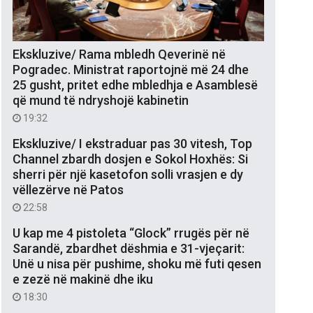
Ekskluzive/ Rama mbledh Qeverinë në
Pogradec. Ministrat raportojnë më 24 dhe
25 gusht, pritet edhe mbledhja e Asamblesë
që mund të ndryshojë kabinetin
19:32
Ekskluzive/ I ekstraduar pas 30 vitesh, Top
Channel zbardh dosjen e Sokol Hoxhës: Si
sherri për një kasetofon solli vrasjen e dy
vëllezërve në Patos
22:58
U kap me 4 pistoleta “Glock” rrugës për në
Sarandë, zbardhet dëshmia e 31-vjeçarit:
Unë u nisa për pushime, shoku më futi qesen
e zezë në makinë dhe iku
18:30