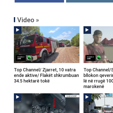
Video »
Top Channel/ Zjarret, 10 vatra
Top Channel/S
ende aktive/ Flakët shkrumbuan
bllokon qeveri
34.5 hektarë tokë
lë në rrugë 10
marokenë