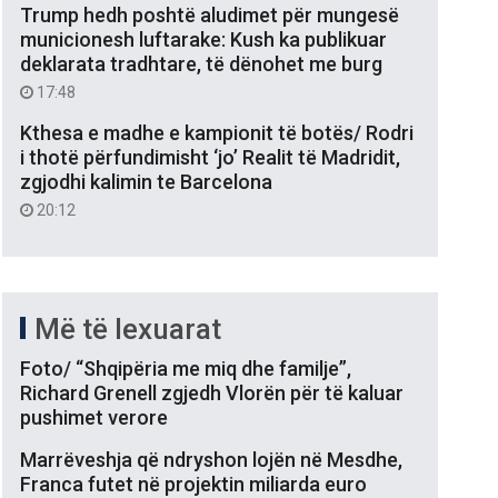
Trump hedh poshtë aludimet për mungesë
municionesh luftarake: Kush ka publikuar
deklarata tradhtare, të dënohet me burg
17:48
Kthesa e madhe e kampionit të botës/ Rodri
i thotë përfundimisht ‘jo’ Realit të Madridit,
zgjodhi kalimin te Barcelona
20:12
Më të lexuarat
Foto/ “Shqipëria me miq dhe familje”,
Richard Grenell zgjedh Vlorën për të kaluar
pushimet verore
Marrëveshja që ndryshon lojën në Mesdhe,
Franca futet në projektin miliarda euro