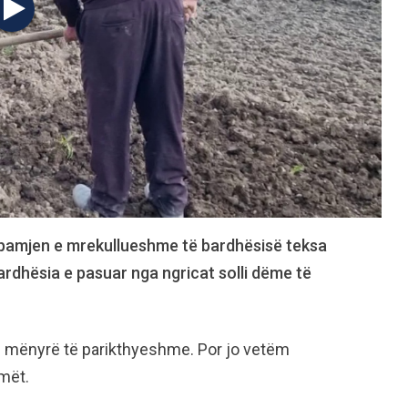
 pamjen e mrekullueshme të bardhësisë teksa
rdhësia e pasuar nga ngricat solli dëme të
 mënyrë të parikthyeshme. Por jo vetëm
emët.