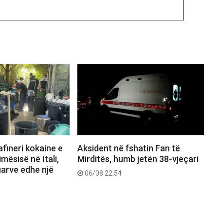
afineri kokaine e
Aksident në fshatin Fan të
mësisë në Itali,
Mirditës, humb jetën 38-vjeçari
uarve edhe një
06/08 22:54