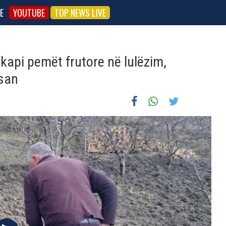
E
YOUTUBE
TOP NEWS LIVE
kapi pemët frutore në lulëzim,
asan