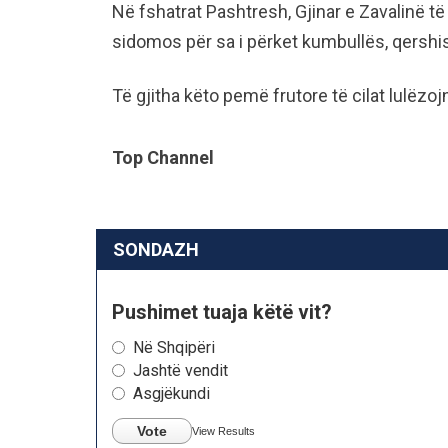
Në fshatrat Pashtresh, Gjinar e Zavalinë 
sidomos për sa i përket kumbullës, qershis
Të gjitha këto pemë frutore të cilat lulëzoj
Top Channel
SONDAZH
Pushimet tuaja këtë vit?
Në Shqipëri
Jashtë vendit
Asgjëkundi
Vote
View Results