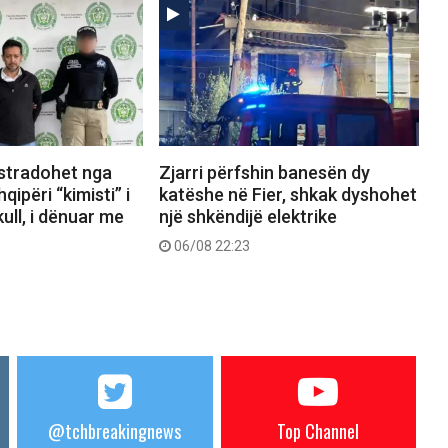
kstradohet nga
Zjarri përfshin banesën dy
ipëri “kimisti” i
katëshe në Fier, shkak dyshohet
ull, i dënuar me
një shkëndijë elektrike
06/08 22:23
@tchbreakingnews
Top Channel