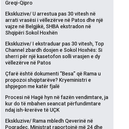
Greqi-Qipro
Ekskluzive/ U arrestua pas 30 vitesh në
arrati vrasësi i vëllezërve në Patos dhe një
vajze në Belgjikë, SHBA ekstradon në
Shqipëri Sokol Hoxhën
Ekskluzive/ I ekstraduar pas 30 vitesh, Top
Channel zbardh dosjen e Sokol Hoxhës: Si
sherri për një kasetofon solli vrasjen e dy
vëllezërve në Patos
Çfarë është dokumenti “Besa” që Rama u
propozoi shqiptarëve? Kryeministri e
shpjegon me katër fjalë
Procesi në Hagë hyn në fazën vendimtare, ja
kur do të mbahen seancat përfundimtare
ndaj ish-krerëve të UÇK
Ekskluzive/ Rama mbledh Qeverinë në
Pogradec. Ministrat raportojnë më 24 dhe