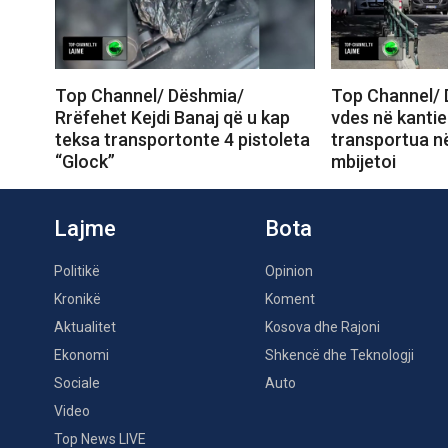
Top Channel/ Dëshmia/
Top Channel/ 
Rrëfehet Kejdi Banaj që u kap
vdes në kantie
teksa transportonte 4 pistoleta
transportua në
“Glock”
mbijetoi
Lajme
Bota
Politikë
Opinion
Kronikë
Koment
Aktualitet
Kosova dhe Rajoni
Ekonomi
Shkencë dhe Teknologji
Sociale
Auto
Video
Top News LIVE