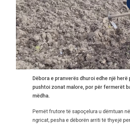
Dëbora e pranverës dhuroi edhe një herë
pushtoi zonat malore, por për fermerët ba
mëdha.
Pemët frutore të sapoçelura u dëmtuan në
ngricat, pesha e dëborën arriti të thyejë p