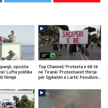
panjë, opozita
Top Channel/ Protesta e 68-të
në/ Lufta politike
në Tiranë/ Protestuesit thirrje
00 fëmijë
për Gjykatën e Lartë: Pezulloni…