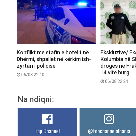
Konflikt me stafin e hotelit në
Ekskluzive/ E
Dhërmi, shpallet në kërkim ish-
Kolumbia në Shq
zyrtari i policisë
drogës në Frak
14 vite burg
06/08 22:40
06/08 22:24
Na ndiqni:
Top Channel
@topchannelalbania