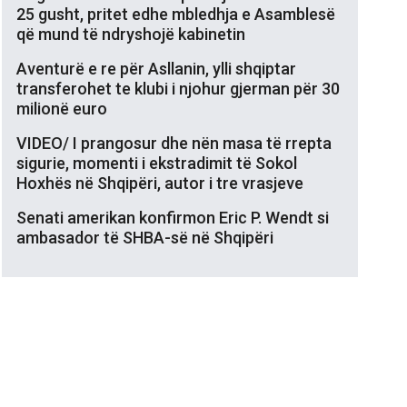
25 gusht, pritet edhe mbledhja e Asamblesë
që mund të ndryshojë kabinetin
Aventurë e re për Asllanin, ylli shqiptar
transferohet te klubi i njohur gjerman për 30
milionë euro
VIDEO/ I prangosur dhe nën masa të rrepta
sigurie, momenti i ekstradimit të Sokol
Hoxhës në Shqipëri, autor i tre vrasjeve
Senati amerikan konfirmon Eric P. Wendt si
ambasador të SHBA-së në Shqipëri