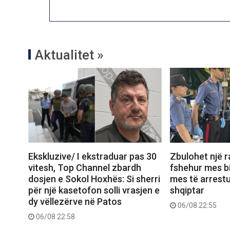
Aktualitet »
Ekskluzive/ I ekstraduar pas 30
Zbulohet një r
vitesh, Top Channel zbardh
fshehur mes bi
dosjen e Sokol Hoxhës: Si sherri
mes të arrest
për një kasetofon solli vrasjen e
shqiptar
dy vëllezërve në Patos
06/08 22:55
06/08 22:58