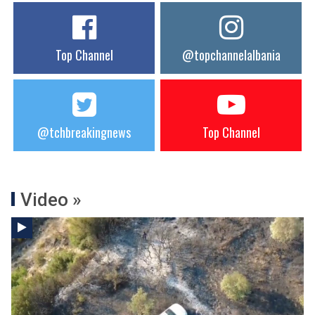
Top Channel
@topchannelalbania
@tchbreakingnews
Top Channel
Video »