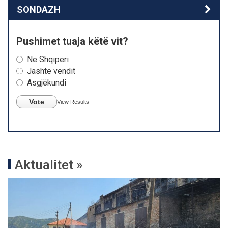
SONDAZH
Pushimet tuaja këtë vit?
Në Shqipëri
Jashtë vendit
Asgjëkundi
Vote
View Results
Aktualitet »