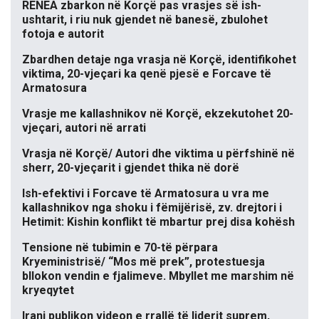
RENEA zbarkon në Korçë pas vrasjes së ish-
ushtarit, i riu nuk gjendet në banesë, zbulohet
fotoja e autorit
Zbardhen detaje nga vrasja në Korçë, identifikohet
viktima, 20-vjeçari ka qenë pjesë e Forcave të
Armatosura
Vrasje me kallashnikov në Korçë, ekzekutohet 20-
vjeçari, autori në arrati
Vrasja në Korçë/ Autori dhe viktima u përfshinë në
sherr, 20-vjeçarit i gjendet thika në dorë
Ish-efektivi i Forcave të Armatosura u vra me
kallashnikov nga shoku i fëmijërisë, zv. drejtori i
Hetimit: Kishin konflikt të mbartur prej disa kohësh
Tensione në tubimin e 70-të përpara
Kryeministrisë/ “Mos më prek”, protestuesja
bllokon vendin e fjalimeve. Mbyllet me marshim në
kryeqytet
Irani publikon videon e rrallë të liderit suprem,