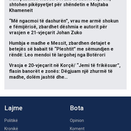
shtohen pikëpyetjet për shëndetin e Mojtaba
Khameneit
“Më ngacmoi të dashurën”, vrau me armë shokun
e fëmijërisë, zbardhet dëshmia e autorit për
vrasjen e 21-vjeçarit Johan Zuko
Humbja e madhe e Messit, zbardhen detajet e
betejës së babait të “Pleshtit” me sëmundjen e
rëndë: Leo mendoi të largohej nga Botërori
Vrasja e 20-vjeçarit në Korçë/ “Jemi të frikësuar”,
flasin banorët e zonës: Dëgjuam një zhurmë të
madhe, dolëm jashtë dhe…
Lajme
Bota
Politikë
Opinion
Kronikë
Koment