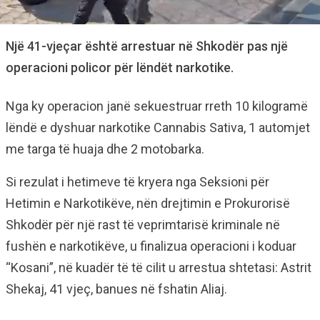
Një 41-vjeçar është arrestuar në Shkodër pas një
operacioni policor për lëndët narkotike.
Nga ky operacion janë sekuestruar rreth 10 kilogramë
lëndë e dyshuar narkotike Cannabis Sativa, 1 automjet
me targa të huaja dhe 2 motobarka.
Si rezulat i hetimeve të kryera nga Seksioni për
Hetimin e Narkotikëve, nën drejtimin e Prokurorisë
Shkodër për një rast të veprimtarisë kriminale në
fushën e narkotikëve, u finalizua operacioni i koduar
“Kosani”, në kuadër të të cilit u arrestua shtetasi: Astrit
Shekaj, 41 vjeç, banues në fshatin Aliaj.