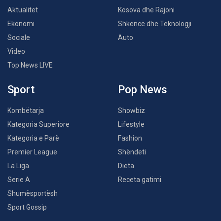
Aktualitet
Kosova dhe Rajoni
Ekonomi
Shkencë dhe Teknologji
Sociale
Auto
Video
Top News LIVE
Sport
Pop News
Kombëtarja
Showbiz
Kategoria Superiore
Lifestyle
Kategoria e Parë
Fashion
Premier League
Shëndeti
La Liga
Dieta
Serie A
Receta gatimi
Shumësportësh
Sport Gossip