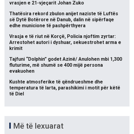
vrasjen e 21-vjeçarit Johan Zuko
Thatësira rekord zbulon anijet naziste të Luftës
së Dytë Botërore në Danub, dalin në sipërfaqe
edhe municione të pashpërthyera
Vrasja e të riut në Korçë, Policia njoftim zyrtar:
Arrestohet autori i dyshuar, sekuestrohet arma e
krimit
Tajfuni “Dolphin” godet Azinë/ Anulohen mbi 1,300
fluturime, më shumë se 400 mijë persona
evakuohen
Kushte atmosferike të qëndrueshme dhe
temperatura të larta, parashikimi i motit për këtë
të Diel
Më të lexuarat