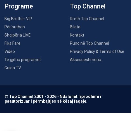
Programe
Top Channel
Big Brother VIP
Rreth Top Channel
Për’puthen
Bileta
Shqipëria LIVE
Kontakt
Fiks Fare
Puno në Top Channel
Video
Privacy Policy & Terms of Use
Të gjitha programet
Aksesueshmëria
Guida TV
© Top Channel 2001 - 2026 • Ndalohet riprodhimi i
paautorizuar i përmbajtjes së kësaj faqeje.