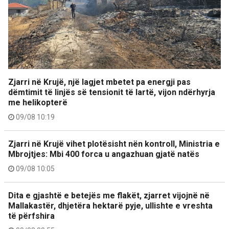
Zjarri në Krujë, një lagjet mbetet pa energji pas
dëmtimit të linjës së tensionit të lartë, vijon ndërhyrja
me helikopterë
09/08 10:19
Zjarri në Krujë vihet plotësisht nën kontroll, Ministria e
Mbrojtjes: Mbi 400 forca u angazhuan gjatë natës
09/08 10:05
Dita e gjashtë e betejës me flakët, zjarret vijojnë në
Mallakastër, dhjetëra hektarë pyje, ullishte e vreshta
të përfshira