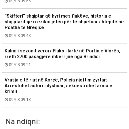
09/08 09:55
“Skifteri” shqiptar që hyri mes flakëve, historia e
shqiptarit që rrezikoi jetën për të shpëtuar shtëpitë në
Psatha të Greqisë
09/08 09:43
Kulmi i sezonit veror/ Fluks i lartë në Portin e Vlorës,
rreth 2700 pasagjerë mbërrijnë nga Brindisi
09/08 09:21
Vrasja e të riut në Korçë, Policia njoftim zyrtar:
Arrestohet autori i dyshuar, sekuestrohet arma e
krimit
09/08 09:13
Na ndiqni: