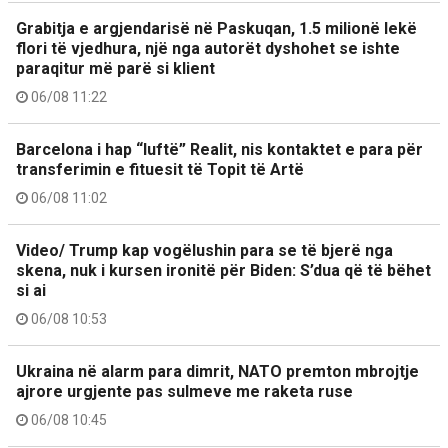
Grabitja e argjendarisë në Paskuqan, 1.5 milionë lekë
flori të vjedhura, një nga autorët dyshohet se ishte
paraqitur më parë si klient
06/08 11:22
Barcelona i hap “luftë” Realit, nis kontaktet e para për
transferimin e fituesit të Topit të Artë
06/08 11:02
Video/ Trump kap vogëlushin para se të bjerë nga
skena, nuk i kursen ironitë për Biden: S’dua që të bëhet
si ai
06/08 10:53
Ukraina në alarm para dimrit, NATO premton mbrojtje
ajrore urgjente pas sulmeve me raketa ruse
06/08 10:45