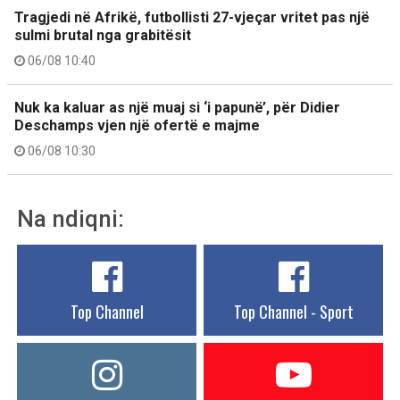
Tragjedi në Afrikë, futbollisti 27-vjeçar vritet pas një
sulmi brutal nga grabitësit
06/08 10:40
Nuk ka kaluar as një muaj si ‘i papunë’, për Didier
Deschamps vjen një ofertë e majme
06/08 10:30
Na ndiqni:
Top Channel
Top Channel - Sport