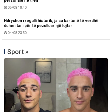
personale në tren
05/08 10:40
Ndryshon rregulli historik, ja sa kartonë të verdhë
duhen tani për të pezulluar një lojtar
04/08 23:50
Sport »