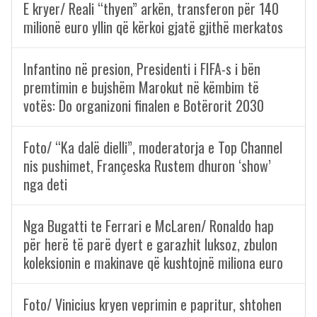
E kryer/ Reali “thyen” arkën, transferon për 140
milionë euro yllin që kërkoi gjatë gjithë merkatos
Infantino në presion, Presidenti i FIFA-s i bën
premtimin e bujshëm Marokut në këmbim të
votës: Do organizoni finalen e Botërorit 2030
Foto/ “Ka dalë dielli”, moderatorja e Top Channel
nis pushimet, Françeska Rustem dhuron ‘show’
nga deti
Nga Bugatti te Ferrari e McLaren/ Ronaldo hap
për herë të parë dyert e garazhit luksoz, zbulon
koleksionin e makinave që kushtojnë miliona euro
Foto/ Vinicius kryen veprimin e papritur, shtohen