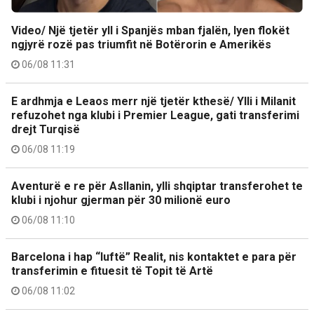
Video/ Një tjetër yll i Spanjës mban fjalën, lyen flokët
ngjyrë rozë pas triumfit në Botërorin e Amerikës
06/08 11:31
E ardhmja e Leaos merr një tjetër kthesë/ Ylli i Milanit
refuzohet nga klubi i Premier League, gati transferimi
drejt Turqisë
06/08 11:19
Aventurë e re për Asllanin, ylli shqiptar transferohet te
klubi i njohur gjerman për 30 milionë euro
06/08 11:10
Barcelona i hap “luftë” Realit, nis kontaktet e para për
transferimin e fituesit të Topit të Artë
06/08 11:02