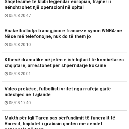
Shqetësime te klubi legjendar europian, trajneri i
nënshtrohet një operacioni në spital
05/08 20:47
Basketbollistja transgjinore franceze synon WNBA-në:
Nëse më telefonojnë, nuk do të them jo
05/08 20:10
Kthesë dramatike në jetën e ish-lojtarit të kombëtares
shqiptare, arrestohet për shpërndarje kokaine
05/08 20:01
Video prekëse, futbollisti vritet nga rrufeja gjatë
ndeshjes në Tajlandë
05/08 17:40
Makth për Igli Taren pas përfundimit të funeralit të
Baresit, hajdutët i grabisin çantën me sendet