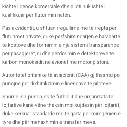
kishte licencë komerciale dhe piloti nuk ishte i
kualifikuar për fluturimin natën.
Pas aksidentit, u shtuan rregullime më të rrepta për
fluturimet private, duke përfshirë ndarjen e barabartë
të kostove dhe formimin e një sistemi transparence
për pasagjerët, si dhe përdorimin e detektorëve të
karbon monoksidit në avionët me motor pistoni.
Autoritetet britanike të aviacionit (CAA) gjithashtu po
punojnë për dixhitalizimin e licencave të pilotëve.
Shumë ish-punonjës të futbollit dhe organizata të
lojtarëve kanë vënë theksin mbi kujdesin për lojtarët,
duke kërkuar standarde më të qarta për mirëqenien e
tyre dhe për menaxhimin e transferimeve.