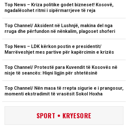
Top News – Kriza politike godet bizneset! Kosovë,
ngadalësohet ritmi i sipërmarrjeve të reja
Top Channel/ Aksident në Lushnjë, makina del nga
rruga dhe përfundon në nënkalim, plagoset shoferi
Top News – LDK kërkon postin e presidentit/
Marrëveshjet mes partive për kapërcimin e krizës
Top Channel/ Protestë para Kuvendit të Kosovës në
nisje të seancës: Hiqni ligjin për shtetësinë
Top Channel/ Nën masa të rrepta sigurie e i prangosur,
momenti ekstradimit të vrasësit Sokol Hoxha
SPORT • KRYESORE