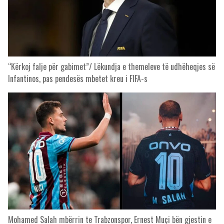
“Kërkoj falje për gabimet”/ Lëkundja e themeleve të udhëheqjes së
Infantinos, pas pendesës mbetet kreu i FIFA-s
Mohamed Salah mbërrin te Trabzonspor, Ernest Muçi bën gjestin e