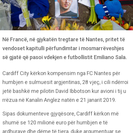
Në Francë, në gjykatën tregtare të Nantes, pritet të
vendoset kapitulli përfundimtar i mosmarrëveshjes
së gjatë që pasoi vdekjen e futbollistit Emiliano Sala.
Cardiff City kërkon kompensim nga FC Nantes për
humbjen e sulmuesit argjentinas, 28 vjeç, i cili ndërroi
jetë bashkë me pilotin David Ibbotson kur avioni i tij u
rrëzua në Kanalin Anglez natën e 21 janarit 2019.
Sipas dokumenteve gjyqësore, Cardiff kërkon më
shumë se 120 milionë euro për humbjen e të
ardhurave dhe dëme të tjera, duke argumentuar se