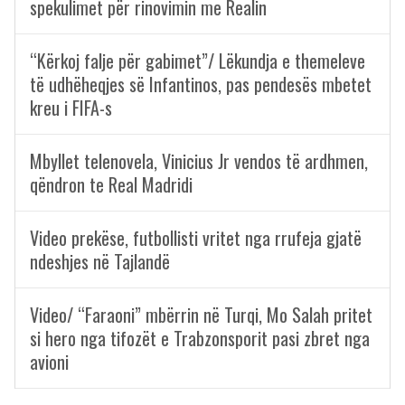
spekulimet për rinovimin me Realin
“Kërkoj falje për gabimet”/ Lëkundja e themeleve
të udhëheqjes së Infantinos, pas pendesës mbetet
kreu i FIFA-s
Mbyllet telenovela, Vinicius Jr vendos të ardhmen,
qëndron te Real Madridi
Video prekëse, futbollisti vritet nga rrufeja gjatë
ndeshjes në Tajlandë
Video/ “Faraoni” mbërrin në Turqi, Mo Salah pritet
si hero nga tifozët e Trabzonsporit pasi zbret nga
avioni