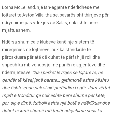
Lorna McLelland, një ish-agjente ndërlidhëse me
lojtarët te Aston Villa, tha se, pavarësisht thirrjeve për
ndryshime pas vdekjes së Salas, nuk ishte bërë
mjaftueshëm.
Ndërsa shumica e klubeve kanë një sistem të
mirëqenies së lojtarëve, nuk ka standarde të
përcaktuara për atë që duhet të përfshijë roli dhe
shpesh ka mbivendosje me punën e agjentëve dhe
ndërmjetësve:
“Sa i përket lëvizjes së lojtarëve, në
qendër të kësaj janë paratë… gjithmonë është kështu
dhe është ende pak si një perëndim i egër. Jam vërtet
mjaft e tronditur që nuk është bërë shumë për këtë,
por, siç e dimë, futbolli është një botë e ndërlikuar dhe
duhet të ketë shumë më tepër ndryshime sesa ka