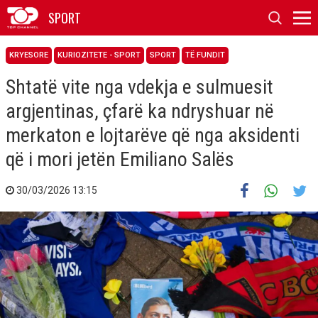
SPORT
KRYESORE
KURIOZITETE - SPORT
SPORT
TË FUNDIT
Shtatë vite nga vdekja e sulmuesit
argjentinas, çfarë ka ndryshuar në
merkaton e lojtarëve që nga aksidenti
që i mori jetën Emiliano Salës
30/03/2026 13:15