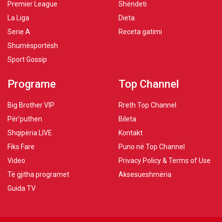
Premier League
Shëndeti
La Liga
Dieta
Serie A
Receta gatimi
Shumësportësh
Sport Gossip
Programe
Top Channel
Big Brother VIP
Rreth Top Channel
Për’puthen
Bileta
Shqipëria LIVE
Kontakt
Fiks Fare
Puno në Top Channel
Video
Privacy Policy & Terms of Use
Të gjitha programet
Aksesueshmëria
Guida TV