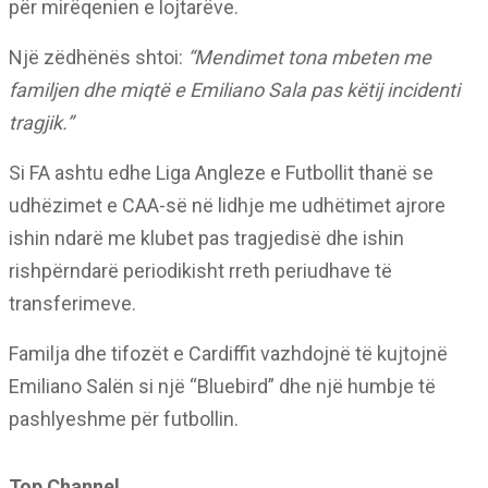
për mirëqenien e lojtarëve.
Një zëdhënës shtoi:
“Mendimet tona mbeten me
familjen dhe miqtë e Emiliano Sala pas këtij incidenti
tragjik.”
Si FA ashtu edhe Liga Angleze e Futbollit thanë se
udhëzimet e CAA-së në lidhje me udhëtimet ajrore
ishin ndarë me klubet pas tragjedisë dhe ishin
rishpërndarë periodikisht rreth periudhave të
transferimeve.
Familja dhe tifozët e Cardiffit vazhdojnë të kujtojnë
Emiliano Salën si një “Bluebird” dhe një humbje të
pashlyeshme për futbollin.
Top Channel