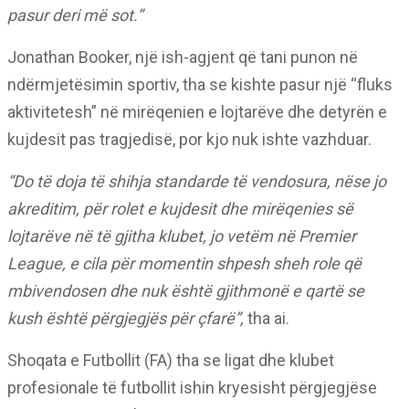
pasur deri më sot.”
Jonathan Booker, një ish-agjent që tani punon në
ndërmjetësimin sportiv, tha se kishte pasur një “fluks
aktivitetesh” në mirëqenien e lojtarëve dhe detyrën e
kujdesit pas tragjedisë, por kjo nuk ishte vazhduar.
“Do të doja të shihja standarde të vendosura, nëse jo
akreditim, për rolet e kujdesit dhe mirëqenies së
lojtarëve në të gjitha klubet, jo vetëm në Premier
League, e cila për momentin shpesh sheh role që
mbivendosen dhe nuk është gjithmonë e qartë se
kush është përgjegjës për çfarë”,
tha ai.
Shoqata e Futbollit (FA) tha se ligat dhe klubet
profesionale të futbollit ishin kryesisht përgjegjëse