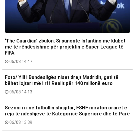
‘The Guardian’ zbulon: Si punonte Infantino me klubet
më të rëndësishme për projektin e Super League të
FIFA
06/08 14:47
Foto/ Ylli i Bundesligës niset drejt Madridit, gati të
bëhet lojtari më i ri i Realit për 140 milionë euro
06/08 14:13
Sezoni i ri në futbollin shqiptar, FSHF miraton oraret e
reja të ndeshjeve të Kategorisë Superiore dhe të Parë
06/08 13:39