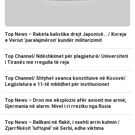
Top News – Raketa balistike drejt Japonisë… / Koreja
e Veriut ‘paralajmëron’ kundër militarizimit
Top Channel/ Ndëshkimet për plagjiaturë/ Universiteti
i Tiranës me rregulla të reja
Top Channel/ Shtyhet seanca konstituive në Kosovë/
Legjislatura e 11-të mblidhet për institucionet
Top News – Dron me eksploziv afër avionit me armë,
Gjermania në alarm: Nivel i ri rreziku nga Rusia
Top News – Ballkani në flakë, i nxehti arrin kulmin /
Zjarrfikësit ‘luftojnë’ në Serbi, edhe viktima