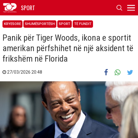
SPORT
KRYESORE
SHUMËSPORTËSH
SPORT
TË FUNDIT
Panik për Tiger Woods, ikona e sportit
amerikan përfshihet në një aksident të
frikshëm në Florida
27/03/2026 20:48