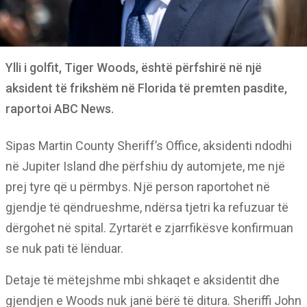
Ylli i golfit, Tiger Woods, është përfshirë në një
aksident të frikshëm në Florida të premten pasdite,
raportoi ABC News.
Sipas Martin County Sheriff’s Office, aksidenti ndodhi
në Jupiter Island dhe përfshiu dy automjete, me një
prej tyre që u përmbys. Një person raportohet në
gjendje të qëndrueshme, ndërsa tjetri ka refuzuar të
dërgohet në spital. Zyrtarët e zjarrfikësve konfirmuan
se nuk pati të lënduar.
Detaje të mëtejshme mbi shkaqet e aksidentit dhe
gjendjen e Woods nuk janë bërë të ditura. Sheriffi John