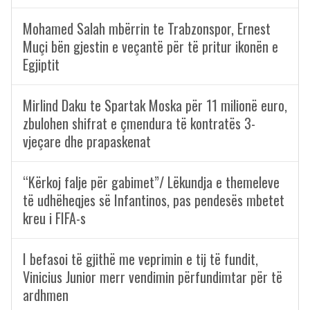
Mohamed Salah mbërrin te Trabzonspor, Ernest
Muçi bën gjestin e veçantë për të pritur ikonën e
Egjiptit
Mirlind Daku te Spartak Moska për 11 milionë euro,
zbulohen shifrat e çmendura të kontratës 3-
vjeçare dhe prapaskenat
“Kërkoj falje për gabimet”/ Lëkundja e themeleve
të udhëheqjes së Infantinos, pas pendesës mbetet
kreu i FIFA-s
I befasoi të gjithë me veprimin e tij të fundit,
Vinicius Junior merr vendimin përfundimtar për të
ardhmen