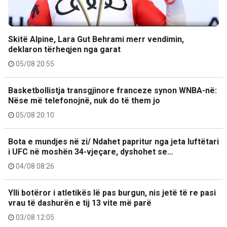
Skitë Alpine, Lara Gut Behrami merr vendimin,
deklaron tërheqjen nga garat
05/08 20:55
Basketbollistja transgjinore franceze synon WNBA-në:
Nëse më telefonojnë, nuk do të them jo
05/08 20:10
Bota e mundjes në zi/ Ndahet papritur nga jeta luftëtari
i UFC në moshën 34-vjeçare, dyshohet se…
04/08 08:26
Ylli botëror i atletikës lë pas burgun, nis jetë të re pasi
vrau të dashurën e tij 13 vite më parë
03/08 12:05