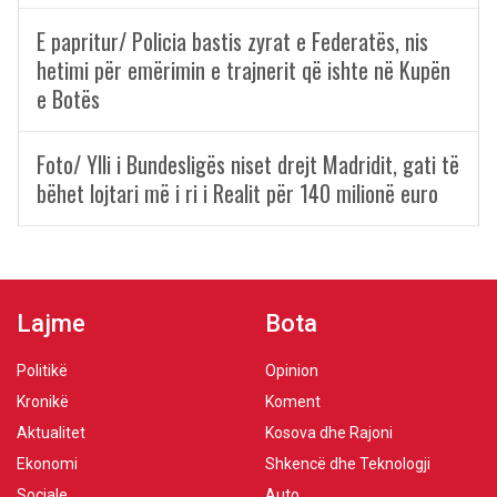
E papritur/ Policia bastis zyrat e Federatës, nis
hetimi për emërimin e trajnerit që ishte në Kupën
e Botës
Foto/ Ylli i Bundesligës niset drejt Madridit, gati të
bëhet lojtari më i ri i Realit për 140 milionë euro
Lajme
Bota
Politikë
Opinion
Kronikë
Koment
Aktualitet
Kosova dhe Rajoni
Ekonomi
Shkencë dhe Teknologji
Sociale
Auto