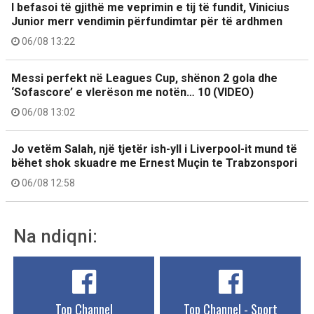
I befasoi të gjithë me veprimin e tij të fundit, Vinicius
Junior merr vendimin përfundimtar për të ardhmen
06/08 13:22
Messi perfekt në Leagues Cup, shënon 2 gola dhe
‘Sofascore’ e vlerëson me notën… 10 (VIDEO)
06/08 13:02
Jo vetëm Salah, një tjetër ish-yll i Liverpool-it mund të
bëhet shok skuadre me Ernest Muçin te Trabzonspori
06/08 12:58
Na ndiqni:
Top Channel
Top Channel - Sport