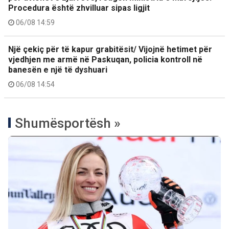
Procedura është zhvilluar sipas ligjit
06/08 14:59
Një çekiç për të kapur grabitësit/ Vijojnë hetimet për
vjedhjen me armë në Paskuqan, policia kontroll në
banesën e një të dyshuari
06/08 14:54
Shumësportësh »