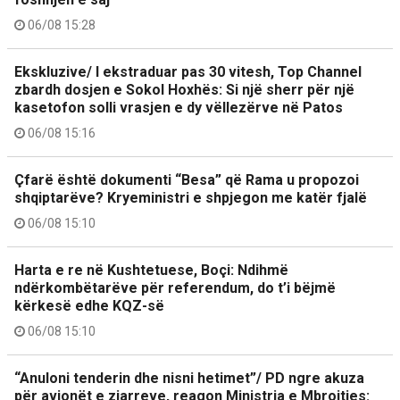
06/08 15:28
Ekskluzive/ I ekstraduar pas 30 vitesh, Top Channel
zbardh dosjen e Sokol Hoxhës: Si një sherr për një
kasetofon solli vrasjen e dy vëllezërve në Patos
06/08 15:16
Çfarë është dokumenti “Besa” që Rama u propozoi
shqiptarëve? Kryeministri e shpjegon me katër fjalë
06/08 15:10
Harta e re në Kushtetuese, Boçi: Ndihmë
ndërkombëtarëve për referendum, do t’i bëjmë
kërkesë edhe KQZ-së
06/08 15:10
“Anuloni tenderin dhe nisni hetimet”/ PD ngre akuza
për avionët e zjarreve, reagon Ministria e Mbrojtjes: