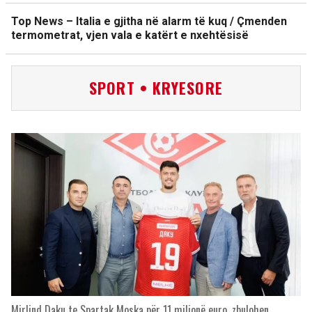
Top News – Italia e gjitha në alarm të kuq / Çmenden
termometrat, vjen vala e katërt e nxehtësisë
SPORT • KRYESORE
Mirlind Daku te Spartak Moska për 11 milionë euro, zbulohen