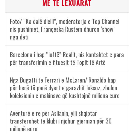
ME TË LEXUARAT
Foto/ “Ka dalë dielli”, moderatorja e Top Channel
nis pushimet, Françeska Rustem dhuron ‘show’
nga deti
Barcelona i hap “luftë” Realit, nis kontaktet e para
për transferimin e fituesit të Topit të Artë
Nga Bugatti te Ferrari e McLaren/ Ronaldo hap
për herë të parë dyert e garazhit luksoz, zbulon
koleksionin e makinave që kushtojnë miliona euro
Aventurë e re për Asllanin, ylli shqiptar
transferohet te klubi i njohur gjerman për 30
milionë euro