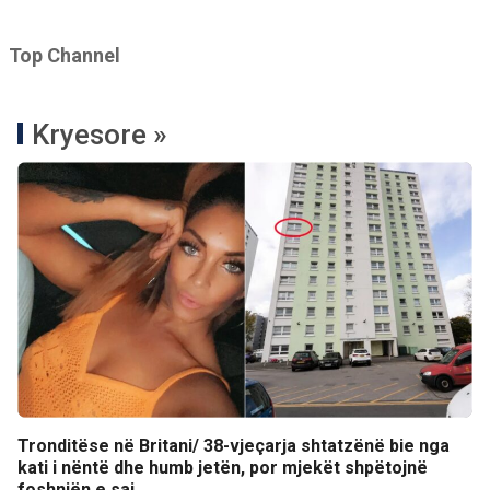
Top Channel
Kryesore »
Tronditëse në Britani/ 38-vjeçarja shtatzënë bie nga
kati i nëntë dhe humb jetën, por mjekët shpëtojnë
foshnjën e saj