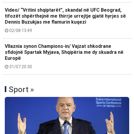
Video/ “Vritini shqiptarët”, skandal në UFC Beograd,
tifozët shpërthejnë me thirrje urrejtje gjatë hyrjes së
Dennis Buzukjas me flamurin kuqezi
02/08 13:49
Vllaznia synon Champions-in/ Vajzat shkodrane
sfidojnë Spartak Myjava, Shqipëria me dy skuadra në
Europë
31/07 20:30
Sport »