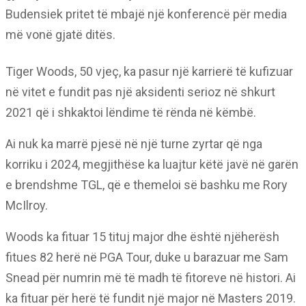
Budensiek pritet të mbajë një konferencë për media
më vonë gjatë ditës.
Tiger Woods, 50 vjeç, ka pasur një karrierë të kufizuar
në vitet e fundit pas një aksidenti serioz në shkurt
2021 që i shkaktoi lëndime të rënda në këmbë.
Ai nuk ka marrë pjesë në një turne zyrtar që nga
korriku i 2024, megjithëse ka luajtur këtë javë në garën
e brendshme TGL, që e themeloi së bashku me Rory
McIlroy.
Woods ka fituar 15 tituj major dhe është njëherësh
fitues 82 herë në PGA Tour, duke u barazuar me Sam
Snead për numrin më të madh të fitoreve në histori. Ai
ka fituar për herë të fundit një major në Masters 2019.