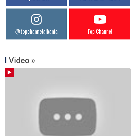
@topchannelalbania
Top Channel
Video »