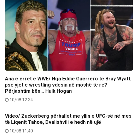
Ana e errët e WWE/ Nga Eddie Guerrero te Bray Wyatt,
pse yjet e wrestling vdesin në moshë të re?
Përjashtim bën… Hulk Hogan
10/08 12:34
Video/ Zuckerberg përballet me yllin e UFC-së në mes
të Liqenit Tahoe, Dvalishvili e hedh në ujë
10/08 11:40