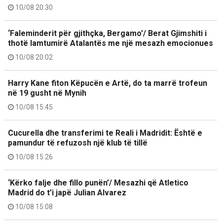
10/08 20:30
‘Faleminderit për gjithçka, Bergamo’/ Berat Gjimshiti i
thotë lamtumirë Atalantës me një mesazh emocionues
10/08 20:02
Harry Kane fiton Këpucën e Artë, do ta marrë trofeun
në 19 gusht në Mynih
10/08 15:45
Cucurella dhe transferimi te Reali i Madridit: Është e
pamundur të refuzosh një klub të tillë
10/08 15:26
‘Kërko falje dhe fillo punën’/ Mesazhi që Atletico
Madrid do t’i japë Julian Alvarez
10/08 15:08