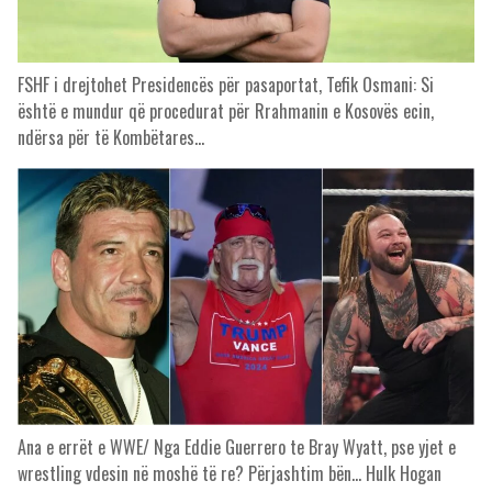
FSHF i drejtohet Presidencës për pasaportat, Tefik Osmani: Si
është e mundur që procedurat për Rrahmanin e Kosovës ecin,
ndërsa për të Kombëtares…
Ana e errët e WWE/ Nga Eddie Guerrero te Bray Wyatt, pse yjet e
wrestling vdesin në moshë të re? Përjashtim bën… Hulk Hogan