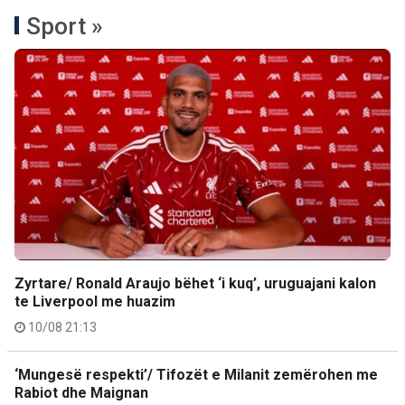
Sport »
Zyrtare/ Ronald Araujo bëhet ‘i kuq’, uruguajani kalon
te Liverpool me huazim
10/08 21:13
‘Mungesë respekti’/ Tifozët e Milanit zemërohen me
Rabiot dhe Maignan