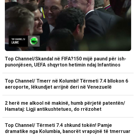
Top Channel/Skandal në FIFA?150 mijë paund për ish-
punonjësen, UEFA shqyrton hetimin ndaj Infantinos
Top Channel/ Tmerr në Kolumbi! Tërmeti 7.4 bllokon 6
aeroporte, lëkundjet arrijnë deri në Venezuelë
2 herë me alkool në makinë, humb përjetë patentën/
Hamataj: Ligji antikushtetues, do rrëzohet
Top Channel/ Tërmeti 7.4 shkund tokën! Pamje
dramatike nga Kolumbia, banorët vrapojnë të tmerruar