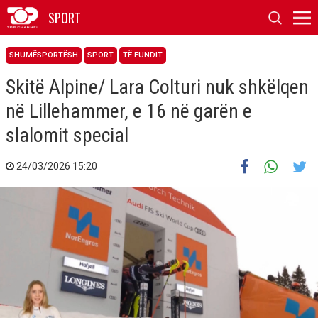
SPORT
SHUMËSPORTËSH
SPORT
TË FUNDIT
Skitë Alpine/ Lara Colturi nuk shkëlqen
në Lillehammer, e 16 në garën e
slalomit special
24/03/2026 15:20