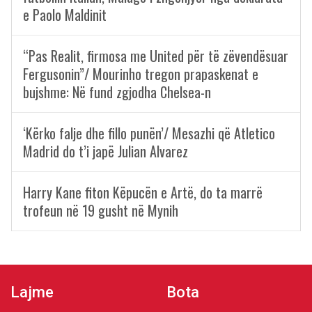
e Paolo Maldinit
“Pas Realit, firmosa me United për të zëvendësuar
Fergusonin”/ Mourinho tregon prapaskenat e
bujshme: Në fund zgjodha Chelsea-n
‘Kërko falje dhe fillo punën’/ Mesazhi që Atletico
Madrid do t’i japë Julian Alvarez
Harry Kane fiton Këpucën e Artë, do ta marrë
trofeun në 19 gusht në Mynih
Lajme
Bota