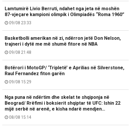
Lamtumirë Livio Berruti, ndahet nga jeta në moshën
87-vjeçare kampioni olimpik i Olimpiadës “Roma 1960”
09/08 23:33
Basketbolli amerikan në zi, ndërron jetë Don Nelson,
trajneri i dytë me më shumë fitore në NBA
09/08 21:48
Botërori i MotoGP/ ‘Tripletë’ e Aprilias në Silverstone,
Raul Fernandez fiton garën
09/08 15:29
Nga puna në ndërtim dhe skelat te shqiponja në
Beograd/ Rrëfimi i boksierit shqiptar të UFC: Ishin 22
mijë serbë në arenë, e kisha ndarë mendjen…
08/08 15:14