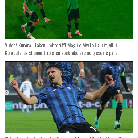
Video/ Kurora i takon “mbretit”! Magji e Myrto Uzunit, ylli i
Kombëtares shënon tripletën spektakolare në pjesën e parë