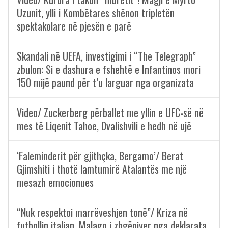
Uzunit, ylli i Kombëtares shënon tripletën
spektakolare në pjesën e parë
Skandali në UEFA, investigimi i “The Telegraph”
zbulon: Si e dashura e fshehtë e Infantinos mori
150 mijë paund për t’u larguar nga organizata
Video/ Zuckerberg përballet me yllin e UFC-së në
mes të Liqenit Tahoe, Dvalishvili e hedh në ujë
‘Faleminderit për gjithçka, Bergamo’/ Berat
Gjimshiti i thotë lamtumirë Atalantës me një
mesazh emocionues
“Nuk respektoi marrëveshjen tonë”/ Kriza në
futbollin italian, Malago i zhgënjyer nga deklarata