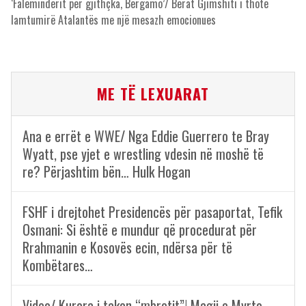
‘Faleminderit për gjithçka, Bergamo’/ Berat Gjimshiti i thotë
lamtumirë Atalantës me një mesazh emocionues
ME TË LEXUARAT
Ana e errët e WWE/ Nga Eddie Guerrero te Bray
Wyatt, pse yjet e wrestling vdesin në moshë të
re? Përjashtim bën… Hulk Hogan
FSHF i drejtohet Presidencës për pasaportat, Tefik
Osmani: Si është e mundur që procedurat për
Rrahmanin e Kosovës ecin, ndërsa për të
Kombëtares…
Video/ Kurora i takon “mbretit”! Magji e Myrto