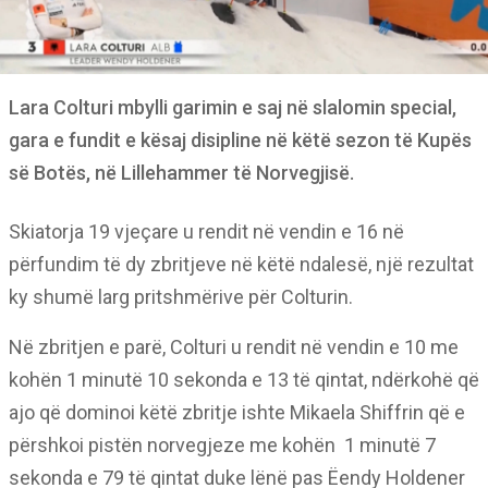
Lara Colturi mbylli garimin e saj në slalomin special,
gara e fundit e kësaj disipline në këtë sezon të Kupës
së Botës, në Lillehammer të Norvegjisë.
Skiatorja 19 vjeçare u rendit në vendin e 16 në
përfundim të dy zbritjeve në këtë ndalesë, një rezultat
ky shumë larg pritshmërive për Colturin.
Në zbritjen e parë, Colturi u rendit në vendin e 10 me
kohën 1 minutë 10 sekonda e 13 të qintat, ndërkohë që
ajo që dominoi këtë zbritje ishte Mikaela Shiffrin që e
përshkoi pistën norvegjeze me kohën 1 minutë 7
sekonda e 79 të qintat duke lënë pas Ëendy Holdener