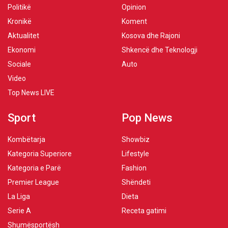
Politikë
Opinion
Kronikë
Koment
Aktualitet
Kosova dhe Rajoni
Ekonomi
Shkencë dhe Teknologji
Sociale
Auto
Video
Top News LIVE
Sport
Pop News
Kombëtarja
Showbiz
Kategoria Superiore
Lifestyle
Kategoria e Parë
Fashion
Premier League
Shëndeti
La Liga
Dieta
Serie A
Receta gatimi
Shumësportësh