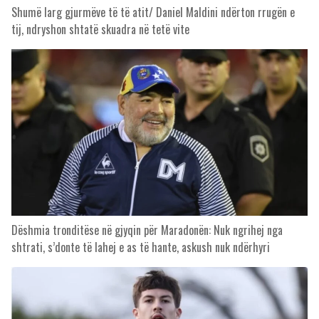
Shumë larg gjurmëve të të atit/ Daniel Maldini ndërton rrugën e
tij, ndryshon shtatë skuadra në tetë vite
Dëshmia tronditëse në gjyqin për Maradonën: Nuk ngrihej nga
shtrati, s’donte të lahej e as të hante, askush nuk ndërhyri