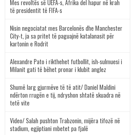
Mes revoltës së UEFA-s, Afrika del hapur në krah
të presidentit të FIFA-s
Nisin negociatat mes Barcelonës dhe Manchester
City-t, ja sa pritet të paguajnë katalanasit për
kartonin e Rodrit
Alexandre Pato i rikthehet futbollit, ish-sulmuesi i
Milanit gati të bëhet pronar i klubit anglez
Shumë larg gjurmëve të të atit/ Daniel Maldini
ndërton rrugën e tij, ndryshon shtatë skuadra në
tetë vite
Video/ Salah pushton Trabzonin, mijëra tifozë në
stadium, egjiptiani mbetet pa fjalë