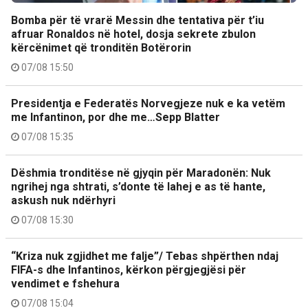
Bomba për të vrarë Messin dhe tentativa për t’iu
afruar Ronaldos në hotel, dosja sekrete zbulon
kërcënimet që tronditën Botërorin
07/08 15:50
Presidentja e Federatës Norvegjeze nuk e ka vetëm
me Infantinon, por dhe me…Sepp Blatter
07/08 15:35
Dëshmia tronditëse në gjyqin për Maradonën: Nuk
ngrihej nga shtrati, s’donte të lahej e as të hante,
askush nuk ndërhyri
07/08 15:30
“Kriza nuk zgjidhet me falje”/ Tebas shpërthen ndaj
FIFA-s dhe Infantinos, kërkon përgjegjësi për
vendimet e fshehura
07/08 15:04