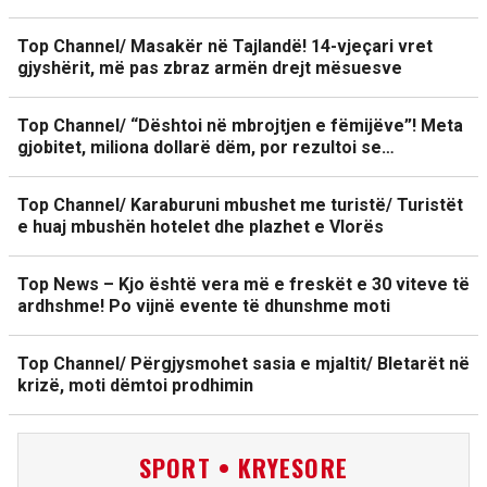
Top Channel/ Masakër në Tajlandë! 14-vjeçari vret
gjyshërit, më pas zbraz armën drejt mësuesve
Top Channel/ “Dështoi në mbrojtjen e fëmijëve”! Meta
gjobitet, miliona dollarë dëm, por rezultoi se…
Top Channel/ Karaburuni mbushet me turistë/ Turistët
e huaj mbushën hotelet dhe plazhet e Vlorës
Top News – Kjo është vera më e freskët e 30 viteve të
ardhshme! Po vijnë evente të dhunshme moti
Top Channel/ Përgjysmohet sasia e mjaltit/ Bletarët në
krizë, moti dëmtoi prodhimin
SPORT • KRYESORE