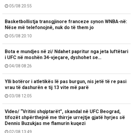
05/08 20:55
Basketbollistja transgjinore franceze synon WNBA-në:
Nëse më telefonojnë, nuk do të them jo
05/08 20:10
Bota e mundjes në zi/ Ndahet papritur nga jeta luftëtari
i UFC në moshën 34-vjeçare, dyshohet se…
04/08 08:26
Ylli botëror i atletikës lë pas burgun, nis jetë të re pasi
vrau të dashurën e tij 13 vite më parë
03/08 12:05
Video/ “Vritini shqiptarët”, skandal në UFC Beograd,
tifozët shpërthejnë me thirrje urrejtje gjatë hyrjes së
Dennis Buzukjas me flamurin kuqezi
02/08 13:49