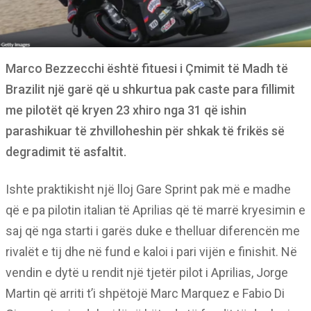
Marco Bezzecchi është fituesi i Çmimit të Madh të
Brazilit një garë që u shkurtua pak caste para fillimit
me pilotët që kryen 23 xhiro nga 31 që ishin
parashikuar të zhvilloheshin për shkak të frikës së
degradimit të asfaltit.
Ishte praktikisht një lloj Gare Sprint pak më e madhe
që e pa pilotin italian të Aprilias që të marrë kryesimin e
saj që nga starti i garës duke e thelluar diferencën me
rivalët e tij dhe në fund e kaloi i pari vijën e finishit. Në
vendin e dytë u rendit një tjetër pilot i Aprilias, Jorge
Martin që arriti t’i shpëtojë Marc Marquez e Fabio Di