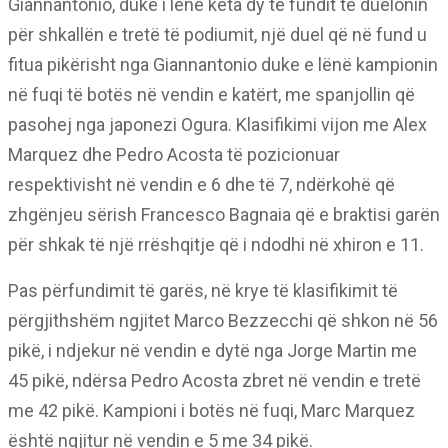
Giannantonio, duke i lënë këta dy të fundit të duelonin
për shkallën e tretë të podiumit, një duel që në fund u
fitua pikërisht nga Giannantonio duke e lënë kampionin
në fuqi të botës në vendin e katërt, me spanjollin që
pasohej nga japonezi Ogura. Klasifikimi vijon me Alex
Marquez dhe Pedro Acosta të pozicionuar
respektivisht në vendin e 6 dhe të 7, ndërkohë që
zhgënjeu sërish Francesco Bagnaia që e braktisi garën
për shkak të një rrëshqitje që i ndodhi në xhiron e 11.
Pas përfundimit të garës, në krye të klasifikimit të
përgjithshëm ngjitet Marco Bezzecchi që shkon në 56
pikë, i ndjekur në vendin e dytë nga Jorge Martin me
45 pikë, ndërsa Pedro Acosta zbret në vendin e tretë
me 42 pikë. Kampioni i botës në fuqi, Marc Marquez
është ngjitur në vendin e 5 me 34 pikë.