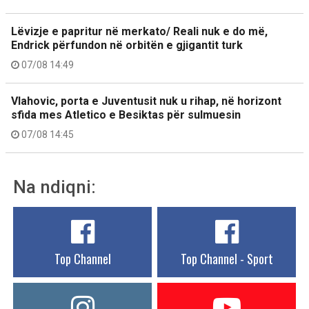
Lëvizje e papritur në merkato/ Reali nuk e do më,
Endrick përfundon në orbitën e gjigantit turk
07/08 14:49
Vlahovic, porta e Juventusit nuk u rihap, në horizont
sfida mes Atletico e Besiktas për sulmuesin
07/08 14:45
Na ndiqni:
Top Channel
Top Channel - Sport