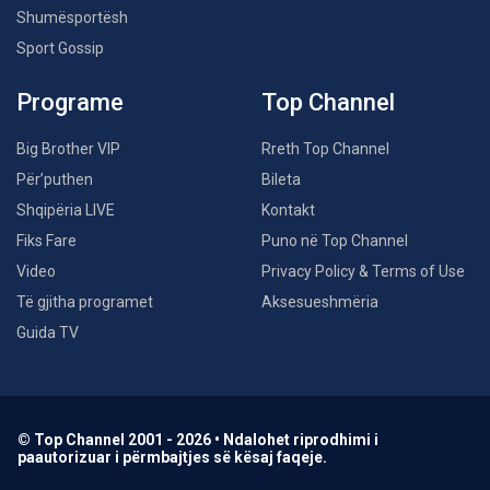
Shumësportësh
Sport Gossip
Programe
Top Channel
Big Brother VIP
Rreth Top Channel
Për’puthen
Bileta
Shqipëria LIVE
Kontakt
Fiks Fare
Puno në Top Channel
Video
Privacy Policy & Terms of Use
Të gjitha programet
Aksesueshmëria
Guida TV
© Top Channel 2001 - 2026 • Ndalohet riprodhimi i
paautorizuar i përmbajtjes së kësaj faqeje.