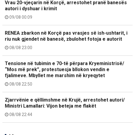
Vrau 20-vjeçarin në Korçë, arrestohet pranë banesës
autori i dyshuar i krimit
09/08 00:09
RENEA zbarkon në Korçë pas vrasjes së ish-ushtarit, i
riu nuk gjendet në banesë, zbulohet fotoja e autorit
08/08 23:00
Tensione në tubimin e 70-të përpara Kryeministrisë/
“Mos më prek”, protestuesja bllokon vendin e
fjalimeve. Mbyllet me marshim në kryeqytet
08/08 22:50
Zjarrvënie e qëllimshme në Krujë, arrestohet autori/
Ministri Lamallari: Vijon beteja me flakët
08/08 22:44