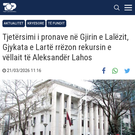
AKTUALITET
KRYESORE
TË FUNDIT
Tjetërsimi i pronave në Gjirin e Lalëzit,
Gjykata e Lartë rrëzon rekursin e
vëllait të Aleksandër Lahos
21/03/2026 11:16