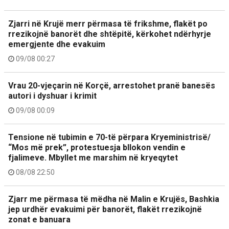
Zjarri në Krujë merr përmasa të frikshme, flakët po
rrezikojnë banorët dhe shtëpitë, kërkohet ndërhyrje
emergjente dhe evakuim
09/08 00:27
Vrau 20-vjeçarin në Korçë, arrestohet pranë banesës
autori i dyshuar i krimit
09/08 00:09
Tensione në tubimin e 70-të përpara Kryeministrisë/
“Mos më prek”, protestuesja bllokon vendin e
fjalimeve. Mbyllet me marshim në kryeqytet
08/08 22:50
Zjarr me përmasa të mëdha në Malin e Krujës, Bashkia
jep urdhër evakuimi për banorët, flakët rrezikojnë
zonat e banuara