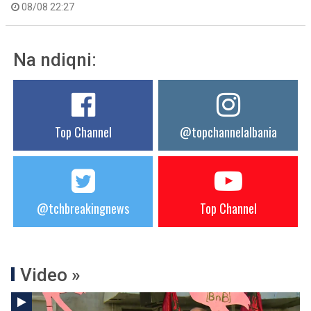
08/08 22:27
Na ndiqni:
Top Channel
@topchannelalbania
@tchbreakingnews
Top Channel
Video »