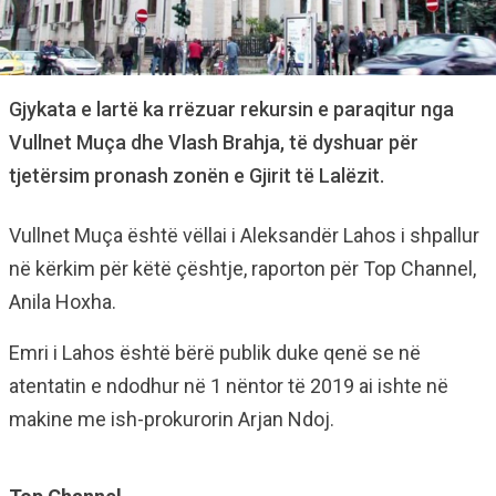
Gjykata e lartë ka rrëzuar rekursin e paraqitur nga
Vullnet Muça dhe Vlash Brahja, të dyshuar për
tjetërsim pronash zonën e Gjirit të Lalëzit.
Vullnet Muça është vëllai i Aleksandër Lahos i shpallur
në kërkim për këtë çështje, raporton për Top Channel,
Anila Hoxha.
Emri i Lahos është bërë publik duke qenë se në
atentatin e ndodhur në 1 nëntor të 2019 ai ishte në
makine me ish-prokurorin Arjan Ndoj.