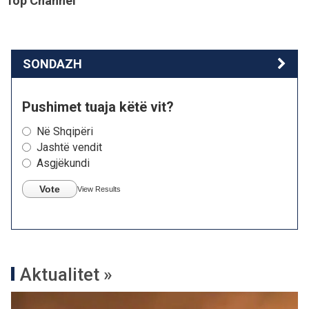
Top Channel
SONDAZH
Pushimet tuaja këtë vit?
Në Shqipëri
Jashtë vendit
Asgjëkundi
Vote
View Results
Aktualitet »