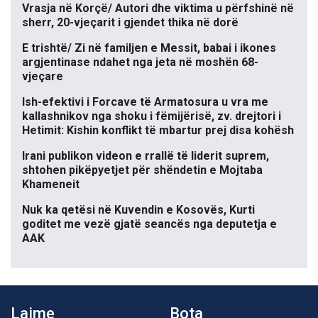
Vrasja në Korçë/ Autori dhe viktima u përfshinë në
sherr, 20-vjeçarit i gjendet thika në dorë
E trishtë/ Zi në familjen e Messit, babai i ikones
argjentinase ndahet nga jeta në moshën 68-
vjeçare
Ish-efektivi i Forcave të Armatosura u vra me
kallashnikov nga shoku i fëmijërisë, zv. drejtori i
Hetimit: Kishin konflikt të mbartur prej disa kohësh
Irani publikon videon e rrallë të liderit suprem,
shtohen pikëpyetjet për shëndetin e Mojtaba
Khameneit
Nuk ka qetësi në Kuvendin e Kosovës, Kurti
goditet me vezë gjatë seancës nga deputetja e
AAK
Lajme
Bota