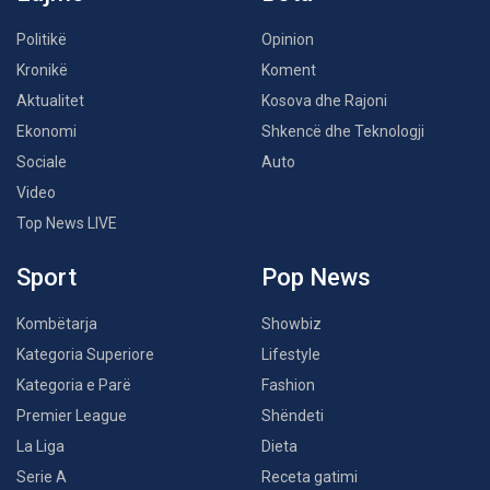
Politikë
Opinion
Kronikë
Koment
Aktualitet
Kosova dhe Rajoni
Ekonomi
Shkencë dhe Teknologji
Sociale
Auto
Video
Top News LIVE
Sport
Pop News
Kombëtarja
Showbiz
Kategoria Superiore
Lifestyle
Kategoria e Parë
Fashion
Premier League
Shëndeti
La Liga
Dieta
Serie A
Receta gatimi