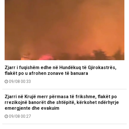
Zjarr i fuqishëm edhe në Hundëkuq të Gjirokastrës,
flakët po u afrohen zonave të banuara
09/08 00:33
Zjarri në Krujë merr përmasa të frikshme, flakët po
rrezikojnë banorët dhe shtëpitë, kërkohet ndërhyrje
emergjente dhe evakuim
09/08 00:27