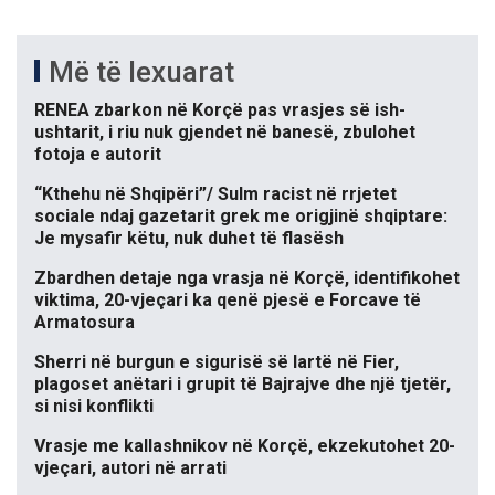
Më të lexuarat
RENEA zbarkon në Korçë pas vrasjes së ish-
ushtarit, i riu nuk gjendet në banesë, zbulohet
fotoja e autorit
“Kthehu në Shqipëri”/ Sulm racist në rrjetet
sociale ndaj gazetarit grek me origjinë shqiptare:
Je mysafir këtu, nuk duhet të flasësh
Zbardhen detaje nga vrasja në Korçë, identifikohet
viktima, 20-vjeçari ka qenë pjesë e Forcave të
Armatosura
Sherri në burgun e sigurisë së lartë në Fier,
plagoset anëtari i grupit të Bajrajve dhe një tjetër,
si nisi konflikti
Vrasje me kallashnikov në Korçë, ekzekutohet 20-
vjeçari, autori në arrati