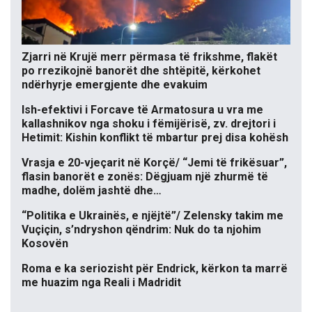
Zjarri në Krujë merr përmasa të frikshme, flakët
po rrezikojnë banorët dhe shtëpitë, kërkohet
ndërhyrje emergjente dhe evakuim
Ish-efektivi i Forcave të Armatosura u vra me
kallashnikov nga shoku i fëmijërisë, zv. drejtori i
Hetimit: Kishin konflikt të mbartur prej disa kohësh
Vrasja e 20-vjeçarit në Korçë/ “Jemi të frikësuar”,
flasin banorët e zonës: Dëgjuam një zhurmë të
madhe, dolëm jashtë dhe…
“Politika e Ukrainës, e njëjtë”/ Zelensky takim me
Vuçiçin, s’ndryshon qëndrim: Nuk do ta njohim
Kosovën
Roma e ka seriozisht për Endrick, kërkon ta marrë
me huazim nga Reali i Madridit