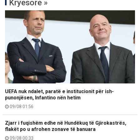
Kryesore »
UEFA nuk ndalet, paratë e institucionit për ish-
punonjësen, Infantino nën hetim
09/08 01:56
Zjarr i fuqishëm edhe në Hundëkuq të Gjirokastrës,
flakët po u afrohen zonave të banuara
09/08 00:33