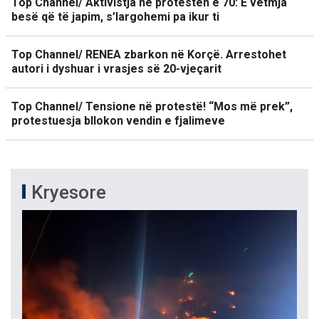
Top Channel/ Aktivistja në protestën e 70: E vetmja
besë që të japim, s’largohemi pa ikur ti
Top Channel/ RENEA zbarkon në Korçë. Arrestohet
autori i dyshuar i vrasjes së 20-vjeçarit
Top Channel/ Tensione në protestë! “Mos më prek”,
protestuesja bllokon vendin e fjalimeve
Kryesore