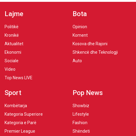
Lajme
Bota
Politikë
Opinion
Kronikë
Koment
Aktualitet
Kosova dhe Rajoni
Ekonomi
Shkencë dhe Teknologji
Sociale
Auto
Video
Top News LIVE
Sport
Pop News
Kombëtarja
Showbiz
Kategoria Superiore
Lifestyle
Kategoria e Parë
Fashion
Premier League
Shëndeti