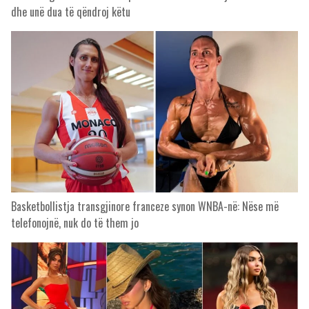
dhe unë dua të qëndroj këtu
Basketbollistja transgjinore franceze synon WNBA-në: Nëse më
telefonojnë, nuk do të them jo