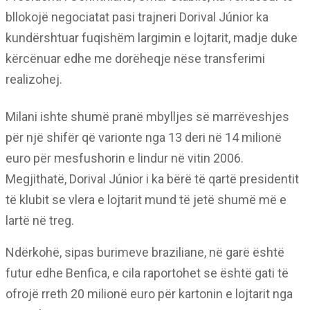
bllokojë negociatat pasi trajneri Dorival Júnior ka
kundërshtuar fuqishëm largimin e lojtarit, madje duke
kërcënuar edhe me dorëheqje nëse transferimi
realizohej.
Milani ishte shumë pranë mbylljes së marrëveshjes
për një shifër që varionte nga 13 deri në 14 milionë
euro për mesfushorin e lindur në vitin 2006.
Megjithatë, Dorival Júnior i ka bërë të qartë presidentit
të klubit se vlera e lojtarit mund të jetë shumë më e
lartë në treg.
Ndërkohë, sipas burimeve braziliane, në garë është
futur edhe Benfica, e cila raportohet se është gati të
ofrojë rreth 20 milionë euro për kartonin e lojtarit nga