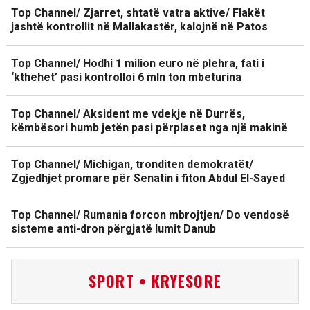
Top Channel/ Zjarret, shtatë vatra aktive/ Flakët
jashtë kontrollit në Mallakastër, kalojnë në Patos
Top Channel/ Hodhi 1 milion euro në plehra, fati i
‘kthehet’ pasi kontrolloi 6 mln ton mbeturina
Top Channel/ Aksident me vdekje në Durrës,
këmbësori humb jetën pasi përplaset nga një makinë
Top Channel/ Michigan, tronditen demokratët/
Zgjedhjet promare për Senatin i fiton Abdul El-Sayed
Top Channel/ Rumania forcon mbrojtjen/ Do vendosë
sisteme anti-dron përgjatë lumit Danub
SPORT • KRYESORE