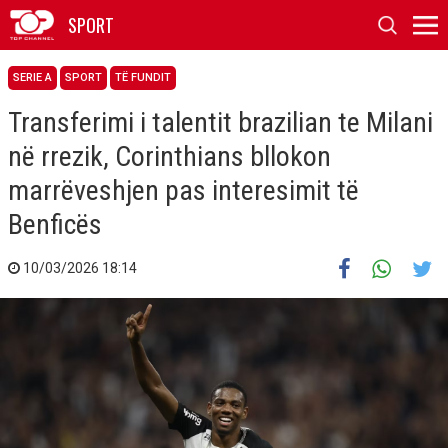
SPORT
SERIE A
SPORT
TË FUNDIT
Transferimi i talentit brazilian te Milani
në rrezik, Corinthians bllokon
marrëveshjen pas interesimit të
Benficës
10/03/2026 18:14