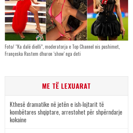
Foto/ “Ka dalë dielli”, moderatorja e Top Channel nis pushimet,
Françeska Rustem dhuron ‘show’ nga deti
ME TË LEXUARAT
Kthesë dramatike në jetën e ish-lojtarit të
kombëtares shqiptare, arrestohet për shpërndarje
kokaine