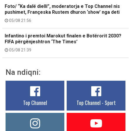
Foto/ “Ka dalë dielli”, moderatorja e Top Channel nis
pushimet, Françeska Rustem dhuron ‘show’ nga deti
05/08 21:56
Infantino i premtoi Marokut finalen e Botërorit 2030?
FIFA përgënjeshtron ‘The Times’
05/08 21:39
Na ndiqni:
Top Channel
Top Channel - Sport