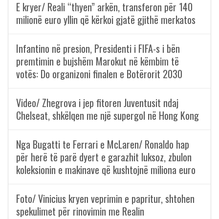
E kryer/ Reali “thyen” arkën, transferon për 140
milionë euro yllin që kërkoi gjatë gjithë merkatos
Infantino në presion, Presidenti i FIFA-s i bën
premtimin e bujshëm Marokut në këmbim të
votës: Do organizoni finalen e Botërorit 2030
Video/ Zhegrova i jep fitoren Juventusit ndaj
Chelseat, shkëlqen me një supergol në Hong Kong
Nga Bugatti te Ferrari e McLaren/ Ronaldo hap
për herë të parë dyert e garazhit luksoz, zbulon
koleksionin e makinave që kushtojnë miliona euro
Foto/ Vinicius kryen veprimin e papritur, shtohen
spekulimet për rinovimin me Realin