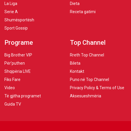
La Liga
Dieta
Serie A
Receta gatimi
Shumësportësh
Sport Gossip
Programe
Top Channel
Big Brother VIP
Rreth Top Channel
Për’puthen
Bileta
Shqipëria LIVE
Kontakt
Fiks Fare
Puno në Top Channel
Video
Privacy Policy & Terms of Use
Të gjitha programet
Aksesueshmëria
Guida TV