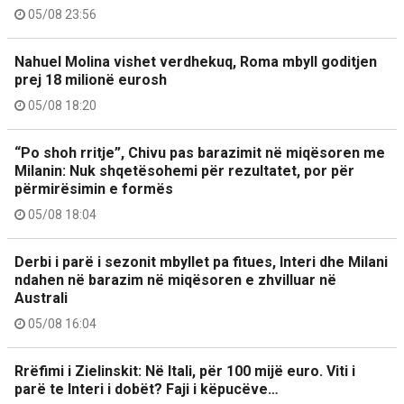
05/08 23:56
Nahuel Molina vishet verdhekuq, Roma mbyll goditjen
prej 18 milionë eurosh
05/08 18:20
“Po shoh rritje”, Chivu pas barazimit në miqësoren me
Milanin: Nuk shqetësohemi për rezultatet, por për
përmirësimin e formës
05/08 18:04
Derbi i parë i sezonit mbyllet pa fitues, Interi dhe Milani
ndahen në barazim në miqësoren e zhvilluar në
Australi
05/08 16:04
Rrëfimi i Zielinskit: Në Itali, për 100 mijë euro. Viti i
parë te Interi i dobët? Faji i këpucëve…