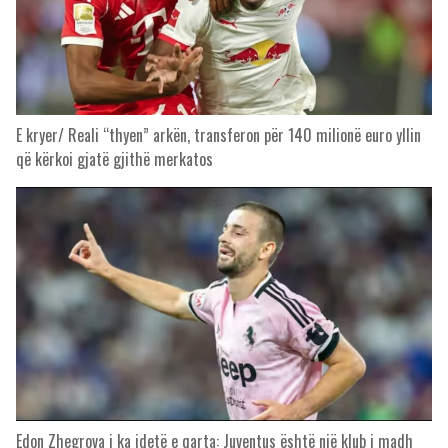
E kryer/ Reali “thyen” arkën, transferon për 140 milionë euro yllin
që kërkoi gjatë gjithë merkatos
Edon Zhegrova i ka idetë e qarta: Juventus është një klub i madh