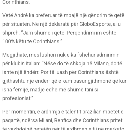
Corinthians.
Vetë André ka preferuar të mbajë një qëndrim të qetë
për situatën. Në një deklaratë për GloboEsporte, ai u
shpreh: “Jam shumë i qetë. Përqendrimi im është
100% këtu te Corinthians.”
Megjithatë, mesfushori nuk e ka fshehur admirimin
për klubin italian: “Nëse do të shkoja në Milano, do të
ishte një ëndërr. Por të luash për Corinthians është
gjithashtu një ëndërr që e kam pasur gjithmonë që kur
isha fëmijë, madje edhe më shumë tani si
profesionist.”
Për momentin, e ardhmja e talentit brazilian mbetet e
paqartë, ndërsa Milani, Benfica dhe Corinthians pritet
të vazhdojnë betejën për të ardhmen e tij në merkato.