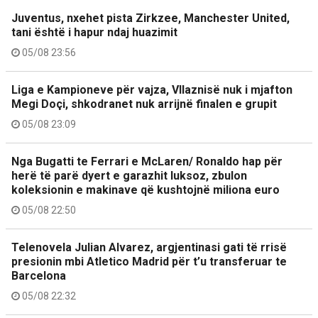
Juventus, nxehet pista Zirkzee, Manchester United,
tani është i hapur ndaj huazimit
05/08 23:56
Liga e Kampioneve për vajza, Vllaznisë nuk i mjafton
Megi Doçi, shkodranet nuk arrijnë finalen e grupit
05/08 23:09
Nga Bugatti te Ferrari e McLaren/ Ronaldo hap për
herë të parë dyert e garazhit luksoz, zbulon
koleksionin e makinave që kushtojnë miliona euro
05/08 22:50
Telenovela Julian Alvarez, argjentinasi gati të rrisë
presionin mbi Atletico Madrid për t’u transferuar te
Barcelona
05/08 22:32