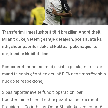
Transferimi i mesfushorit të ri brazilian André drejt
Milanit dukej vetëm çështje detajesh, por situata ka
ndryshuar papritur duke shkaktuar pakënaqësi te
drejtuesit e klubit italian.
Rossonerët thuhet se madje kishin paralajmëruar se
mund ta çonin çështjen deri në FIFA nëse marrëveshja
nuk do të respektohej.
Sipas raportimeve të fundit, operacioni për
transferimin e talentit është pezulluar për momentin.
Presidenti i Corinthians, Omar Stabile, ka vendosur të