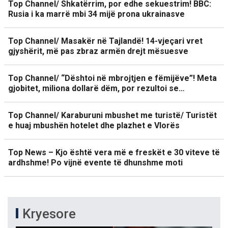
Top Channel/ Shkatërrim, por edhe sekuestrim! BBC:
Rusia i ka marrë mbi 34 mijë prona ukrainasve
Top Channel/ Masakër në Tajlandë! 14-vjeçari vret
gjyshërit, më pas zbraz armën drejt mësuesve
Top Channel/ “Dështoi në mbrojtjen e fëmijëve”! Meta
gjobitet, miliona dollarë dëm, por rezultoi se…
Top Channel/ Karaburuni mbushet me turistë/ Turistët
e huaj mbushën hotelet dhe plazhet e Vlorës
Top News – Kjo është vera më e freskët e 30 viteve të
ardhshme! Po vijnë evente të dhunshme moti
Kryesore