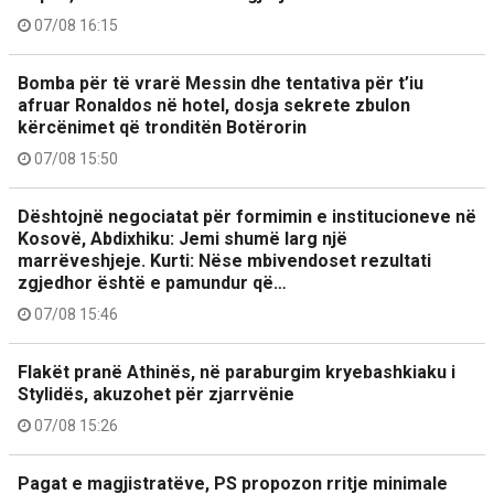
07/08 16:15
Bomba për të vrarë Messin dhe tentativa për t’iu
afruar Ronaldos në hotel, dosja sekrete zbulon
kërcënimet që tronditën Botërorin
07/08 15:50
Dështojnë negociatat për formimin e institucioneve në
Kosovë, Abdixhiku: Jemi shumë larg një
marrëveshjeje. Kurti: Nëse mbivendoset rezultati
zgjedhor është e pamundur që…
07/08 15:46
Flakët pranë Athinës, në paraburgim kryebashkiaku i
Stylidës, akuzohet për zjarrvënie
07/08 15:26
Pagat e magjistratëve, PS propozon rritje minimale