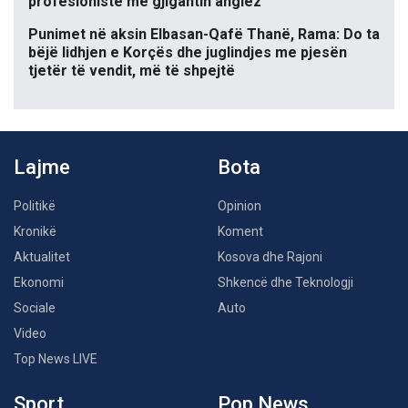
profesioniste me gjigantin anglez
Punimet në aksin Elbasan-Qafë Thanë, Rama: Do ta
bëjë lidhjen e Korçës dhe juglindjes me pjesën
tjetër të vendit, më të shpejtë
Lajme
Bota
Politikë
Opinion
Kronikë
Koment
Aktualitet
Kosova dhe Rajoni
Ekonomi
Shkencë dhe Teknologji
Sociale
Auto
Video
Top News LIVE
Sport
Pop News