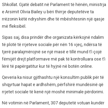
Shkollat. Gjatë debatit në Parlament të hënën, ministrja
e Arsimit Olivia Bailey u bëri thirrje deputetëve ta
rrëzonin këtë ndryshim dhe të mbështesnin një qasje
më fleksibël.
Sipas saj, disa prindër dhe organizata kërkojnë ndalim
të plotë të rrjeteve sociale për nën 16 vjeç, ndërsa të
tjerë paralajmërojnë se një masë e tillë mund t’i çojë
fëmijët drejt platformave më pak të kontrolluara ose t’i
lërë të papërgatitur kur të hyjnë në botën online.
Qeveria ka nisur gjithashtu një konsultim publik për të
shqyrtuar hapat e ardhshëm, përfshirë mundësinë që
rrjetet sociale të kenë një moshë minimale përdorimi.
Në votimin në Parlament, 307 deputetë votuan kundër