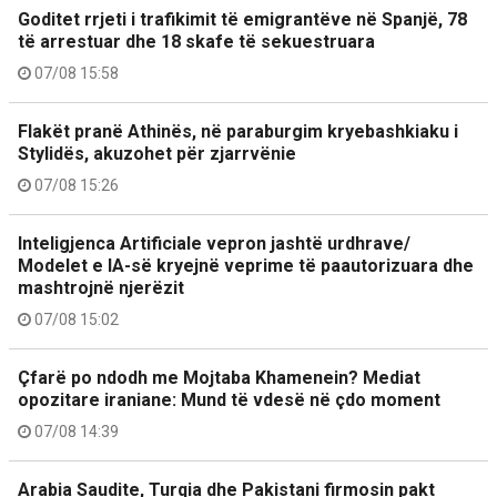
Goditet rrjeti i trafikimit të emigrantëve në Spanjë, 78
të arrestuar dhe 18 skafe të sekuestruara
07/08 15:58
Flakët pranë Athinës, në paraburgim kryebashkiaku i
Stylidës, akuzohet për zjarrvënie
07/08 15:26
Inteligjenca Artificiale vepron jashtë urdhrave/
Modelet e IA-së kryejnë veprime të paautorizuara dhe
mashtrojnë njerëzit
07/08 15:02
Çfarë po ndodh me Mojtaba Khamenein? Mediat
opozitare iraniane: Mund të vdesë në çdo moment
07/08 14:39
Arabia Saudite, Turqia dhe Pakistani firmosin pakt