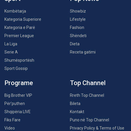
Kombëtarja
Showbiz
Kategoria Superiore
Lifestyle
Kategoria e Parë
Fashion
Premier League
Shëndeti
La Liga
Dieta
Serie A
Receta gatimi
Shumësportësh
Sport Gossip
Programe
Top Channel
Big Brother VIP
Rreth Top Channel
Për’puthen
Bileta
Shqipëria LIVE
Kontakt
Fiks Fare
Puno në Top Channel
Video
Privacy Policy & Terms of Use