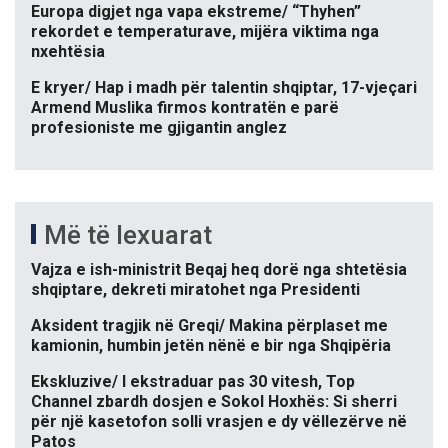
Europa digjet nga vapa ekstreme/ “Thyhen”
rekordet e temperaturave, mijëra viktima nga
nxehtësia
E kryer/ Hap i madh për talentin shqiptar, 17-vjeçari
Armend Muslika firmos kontratën e parë
profesioniste me gjigantin anglez
Më të lexuarat
Vajza e ish-ministrit Beqaj heq dorë nga shtetësia
shqiptare, dekreti miratohet nga Presidenti
Aksident tragjik në Greqi/ Makina përplaset me
kamionin, humbin jetën nënë e bir nga Shqipëria
Ekskluzive/ I ekstraduar pas 30 vitesh, Top
Channel zbardh dosjen e Sokol Hoxhës: Si sherri
për një kasetofon solli vrasjen e dy vëllezërve në
Patos