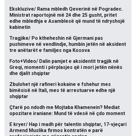
Ekskluzive/ Rama mbledh Qeverinë në Pogradec.
Ministrat raportojnë më 24 dhe 25 gusht, pritet
edhe mbledhja e Asamblesë që mund të ndryshojë
kabinetin
Tragjike/ Po ktheheshin në Gjermani pas
pushimeve në vendlindje, humbin jetën në aksident
tre anëtarët e familjes nga Kosova
Foto+Video/ Dalin pamjet e aksidentit tragjik në
Greqi, momenti i përplasjes që i mori jetën nënës
dhe djalit shqiptar
Zbulohet një rafineri kokaine e fshehur mes
bimësisë në Itali, mes të arrestuarve edhe një
shqiptar
Çfarë po ndodh me Mojtaba Khamenein? Mediat
opozitare iraniane: Mund të vdesë në çdo moment
E kryer/ Hap i madh për talentin shqiptar, 17-vjeçari
Armend Muslika firmos kontratën e parë