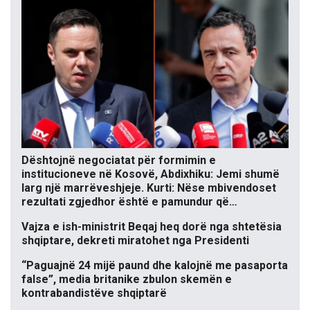
Dështojnë negociatat për formimin e
institucioneve në Kosovë, Abdixhiku: Jemi shumë
larg një marrëveshjeje. Kurti: Nëse mbivendoset
rezultati zgjedhor është e pamundur që…
Vajza e ish-ministrit Beqaj heq dorë nga shtetësia
shqiptare, dekreti miratohet nga Presidenti
“Paguajnë 24 mijë paund dhe kalojnë me pasaporta
false”, media britanike zbulon skemën e
kontrabandistëve shqiptarë