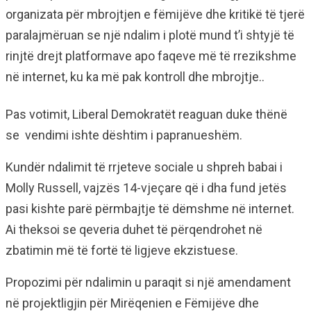
organizata për mbrojtjen e fëmijëve dhe kritikë të tjerë
paralajmëruan se një ndalim i plotë mund t’i shtyjë të
rinjtë drejt platformave apo faqeve më të rrezikshme
në internet, ku ka më pak kontroll dhe mbrojtje..
Pas votimit, Liberal Demokratët reaguan duke thënë
se vendimi ishte dështim i papranueshëm.
Kundër ndalimit të rrjeteve sociale u shpreh babai i
Molly Russell, vajzës 14-vjeçare që i dha fund jetës
pasi kishte parë përmbajtje të dëmshme në internet.
Ai theksoi se qeveria duhet të përqendrohet në
zbatimin më të fortë të ligjeve ekzistuese.
Propozimi për ndalimin u paraqit si një amendament
në projektligjin për Mirëqenien e Fëmijëve dhe