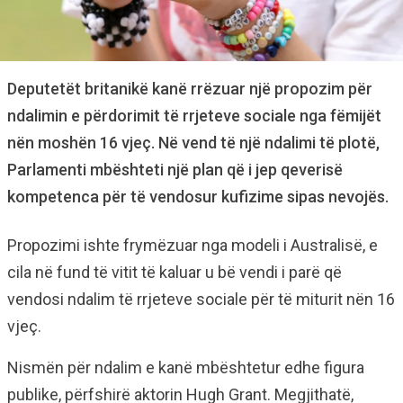
Deputetët britanikë kanë rrëzuar një propozim për
ndalimin e përdorimit të rrjeteve sociale nga fëmijët
nën moshën 16 vjeç. Në vend të një ndalimi të plotë,
Parlamenti mbështeti një plan që i jep qeverisë
kompetenca për të vendosur kufizime sipas nevojës.
Propozimi ishte frymëzuar nga modeli i Australisë, e
cila në fund të vitit të kaluar u bë vendi i parë që
vendosi ndalim të rrjeteve sociale për të miturit nën 16
vjeç.
Nismën për ndalim e kanë mbështetur edhe figura
publike, përfshirë aktorin Hugh Grant. Megjithatë,