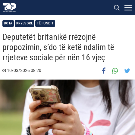
BOTA
KRYESORE
TË FUNDIT
Deputetët britanikë rrëzojnë
propozimin, s’do të ketë ndalim të
rrjeteve sociale për nën 16 vjeç
10/03/2026 08:20