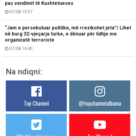
pas vendimit të Kushtetueses
07/08 15:07
“Jam e persekutuar politike, më rrezikohet jeta”/ Lihet
në burg 32-vjeçarja turke, e dënuar për lidhje me
organizatë terroriste
07/08 14:40
Na ndiqni:
Top Channel
@topchannelalbania