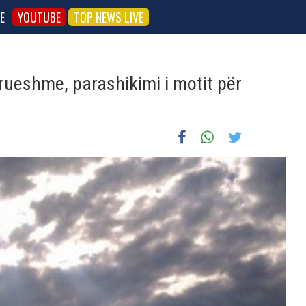
E
YOUTUBE
TOP NEWS LIVE
ueshme, parashikimi i motit për