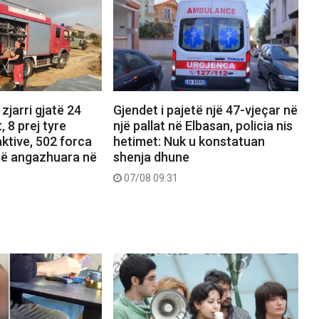
zjarri gjatë 24
Gjendet i pajetë një 47-vjeçar në
, 8 prej tyre
një pallat në Elbasan, policia nis
ktive, 502 forca
hetimet: Nuk u konstatuan
të angazhuara në
shenja dhune
07/08 09:31