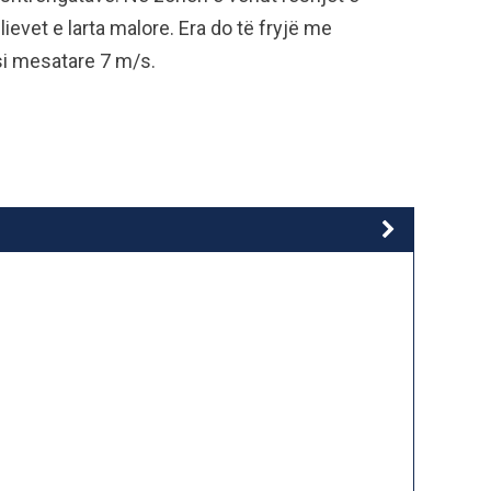
ievet e larta malore. Era do të fryjë me
si mesatare 7 m/s.