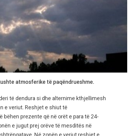
a kushte atmosferike të paqëndrueshme.
eri të dendura si dhe alternime kthjellimesh
 e veriut. Reshjet e shiut të
ë bëhen prezente që në orët e para të 24-
onën e jugut prej orëve të mesditës në
shtrëngatave. Në zonën e veriut reshjet e