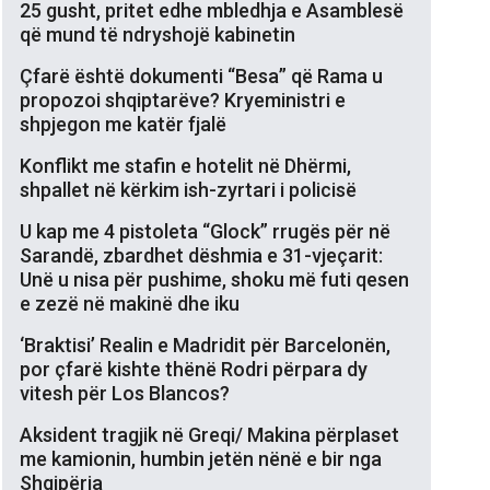
25 gusht, pritet edhe mbledhja e Asamblesë
që mund të ndryshojë kabinetin
Çfarë është dokumenti “Besa” që Rama u
propozoi shqiptarëve? Kryeministri e
shpjegon me katër fjalë
Konflikt me stafin e hotelit në Dhërmi,
shpallet në kërkim ish-zyrtari i policisë
U kap me 4 pistoleta “Glock” rrugës për në
Sarandë, zbardhet dëshmia e 31-vjeçarit:
Unë u nisa për pushime, shoku më futi qesen
e zezë në makinë dhe iku
‘Braktisi’ Realin e Madridit për Barcelonën,
por çfarë kishte thënë Rodri përpara dy
vitesh për Los Blancos?
Aksident tragjik në Greqi/ Makina përplaset
me kamionin, humbin jetën nënë e bir nga
Shqipëria