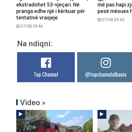
ekstradohet 53-vjeçari. Në
më pas hapi zj
pranga edhe një i kërkuar për
pesë mësues h
tentativë vrasjeje
07/08 09:43
07/08 09:46
Na ndiqni:
Top Channel
@topchannelalbania
Video »