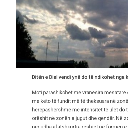
Ditën e Diel vendi ynë do të ndikohet ng
Moti parashikohet me vranësira mesatare d
me këto të fundit më të theksuara në zonën
herëpashershme me intensitet të ulët do t
orëshit në zonën e jugut dhe qendër. Në z
periudha afatshkurtra reshjet në formën e 