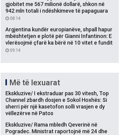
gjobitet me 567 milionë dollarë, shkon në
942 mln totali i ndëshkimeve të papaguara
08:14
Argjentina kundër europianëve, shpall hapur
mbështetjen e plotë për Gianni Infantinon: E
vlerësojmë çfarë ka bërë në 10 vitet e fundit
09:14
Më të lexuarat
Ekskluzive/ I ekstraduar pas 30 vitesh, Top
Channel zbardh dosjen e Sokol Hoxhës: Si
sherri për një kasetofon solli vrasjen e dy
vëllezërve në Patos
Ekskluzive/ Rama mbledh Qeverinë në
Pogradec. Ministrat raportojnë më 24 dhe