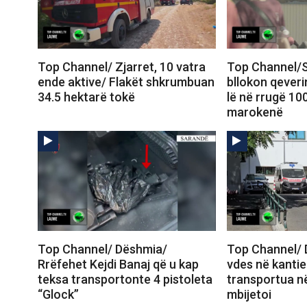
Top Channel/ Zjarret, 10 vatra
Top Channel/S
ende aktive/ Flakët shkrumbuan
bllokon qeveri
34.5 hektarë tokë
lë në rrugë 10
marokenë
Top Channel/ Dëshmia/
Top Channel/ 
Rrëfehet Kejdi Banaj që u kap
vdes në kantie
teksa transportonte 4 pistoleta
transportua në
“Glock”
mbijetoi