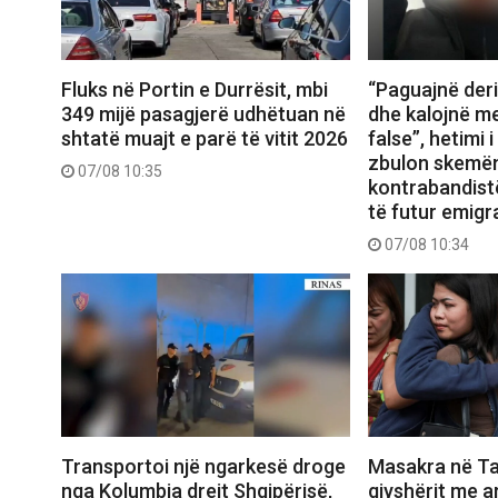
Fluks në Portin e Durrësit, mbi
“Paguajnë deri
349 mijë pasagjerë udhëtuan në
dhe kalojnë m
shtatë muajt e parë të vitit 2026
false”, hetimi 
zbulon skemë
07/08 10:35
kontrabandist
të futur emigr
07/08 10:34
Transportoi një ngarkesë droge
Masakra në Ta
nga Kolumbia drejt Shqipërisë,
gjyshërit me a