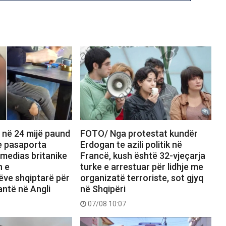
 në 24 mijë paund
FOTO/ Nga protestat kundër
e pasaporta
Erdogan te azili politik në
i medias britanike
Francë, kush është 32-vjeçarja
n e
turke e arrestuar për lidhje me
ëve shqiptarë për
organizatë terroriste, sot gjyq
antë në Angli
në Shqipëri
07/08 10:07