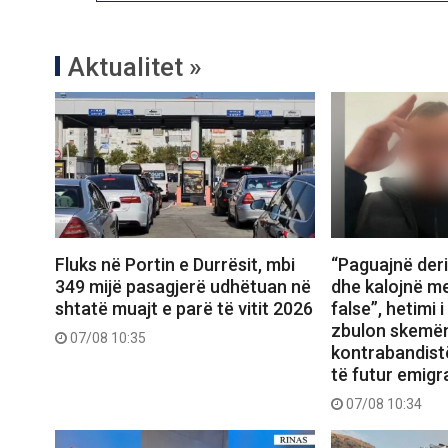
Aktualitet »
Fluks në Portin e Durrësit, mbi
“Paguajnë deri
349 mijë pasagjerë udhëtuan në
dhe kalojnë m
shtatë muajt e parë të vitit 2026
false”, hetimi 
zbulon skemë
07/08 10:35
kontrabandist
të futur emigr
07/08 10:34