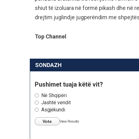
shiut të izoluara në formë pikash dhe në rel
drejtim juglindje jugperëndim me shpejtë
Top Channel
SONDAZH
Pushimet tuaja këtë vit?
Në Shqipëri
Jashtë vendit
Asgjëkundi
Vote
View Results