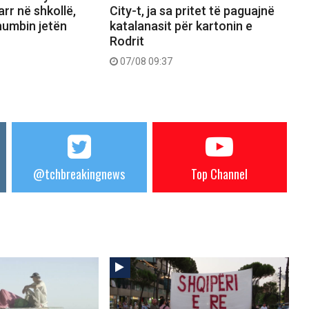
arr në shkollë,
City-t, ja sa pritet të paguajnë
umbin jetën
katalanasit për kartonin e
Rodrit
07/08 09:37
@tchbreakingnews
Top Channel