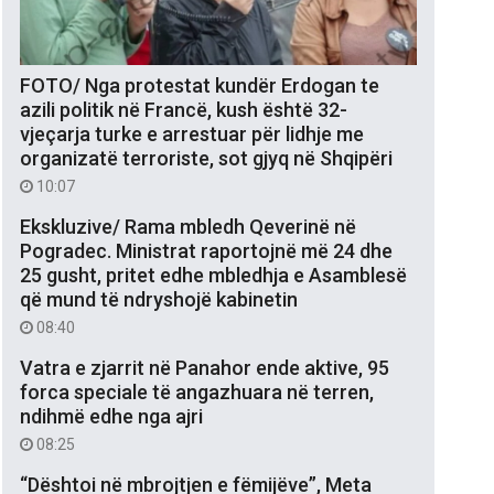
FOTO/ Nga protestat kundër Erdogan te
azili politik në Francë, kush është 32-
vjeçarja turke e arrestuar për lidhje me
organizatë terroriste, sot gjyq në Shqipëri
10:07
Ekskluzive/ Rama mbledh Qeverinë në
Pogradec. Ministrat raportojnë më 24 dhe
25 gusht, pritet edhe mbledhja e Asamblesë
që mund të ndryshojë kabinetin
08:40
Vatra e zjarrit në Panahor ende aktive, 95
forca speciale të angazhuara në terren,
ndihmë edhe nga ajri
08:25
“Dështoi në mbrojtjen e fëmijëve”, Meta