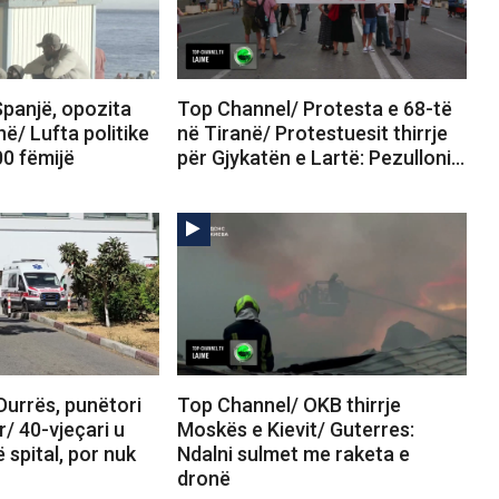
panjë, opozita
Top Channel/ Protesta e 68-të
në/ Lufta politike
në Tiranë/ Protestuesit thirrje
00 fëmijë
për Gjykatën e Lartë: Pezulloni…
Durrës, punëtori
Top Channel/ OKB thirrje
r/ 40-vjeçari u
Moskës e Kievit/ Guterres:
 spital, por nuk
Ndalni sulmet me raketa e
dronë