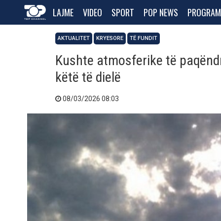
LAJME
VIDEO
SPORT
POP NEWS
PROGRAM
AKTUALITET
KRYESORE
TË FUNDIT
Kushte atmosferike të paqëndr
këtë të dielë
08/03/2026 08:03