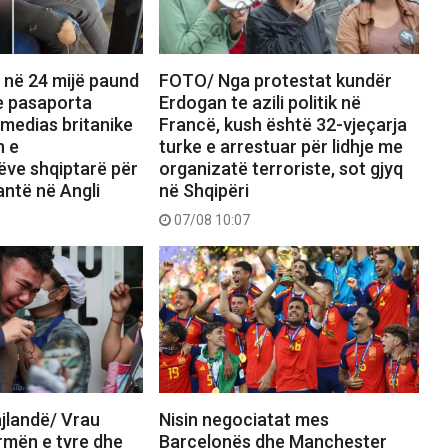
 në 24 mijë paund
FOTO/ Nga protestat kundër
e pasaporta
Erdogan te azili politik në
i medias britanike
Francë, kush është 32-vjeçarja
n e
turke e arrestuar për lidhje me
ëve shqiptarë për
organizatë terroriste, sot gjyq
antë në Angli
në Shqipëri
07/08 10:07
jlandë/ Vrau
Nisin negociatat mes
rmën e tyre dhe
Barcelonës dhe Manchester