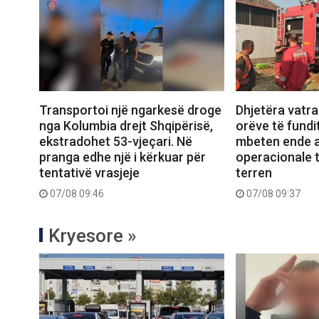
Transportoi një ngarkesë droge
Dhjetëra vatra 
nga Kolumbia drejt Shqipërisë,
orëve të fundit
ekstradohet 53-vjeçari. Në
mbeten ende a
pranga edhe një i kërkuar për
operacionale 
tentativë vrasjeje
terren
07/08 09:46
07/08 09:37
Kryesore »