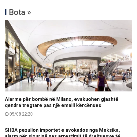
Bota »
Alarme për bombë në Milano, evakuohen gjashtë
qendra tregtare pas një emaili kërcënues
05/08 22:20
SHBA pezullon importet e avokados nga Meksika,
alarm për sigurinë pas arrestimit të drejtuesve të