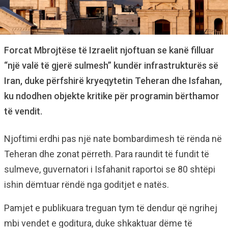
Forcat Mbrojtëse të Izraelit njoftuan se kanë filluar
“një valë të gjerë sulmesh” kundër infrastrukturës së
Iran, duke përfshirë kryeqytetin Teheran dhe Isfahan,
ku ndodhen objekte kritike për programin bërthamor
të vendit.
Njoftimi erdhi pas një nate bombardimesh të rënda në
Teheran dhe zonat përreth. Para raundit të fundit të
sulmeve, guvernatori i Isfahanit raportoi se 80 shtëpi
ishin dëmtuar rëndë nga goditjet e natës.
Pamjet e publikuara treguan tym të dendur që ngrihej
mbi vendet e goditura, duke shkaktuar dëme të