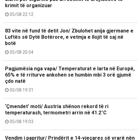
krimit të organizuar
05/08 22:12
83 vite në fund të detit Jon/ Zbulohet anija gjermane e
Luftës së Dytë Botërore, e vetmja e llojit të saj në
botë
05/08 20:54
Pagjumësia nga vapa/ Temperaturat e larta në Europë,
65% e të rriturve ankohen se humbin mbi 3 orë gjumë
çdo natë
05/08 19:31
‘Çmendet’ moti/ Austria shënon rekord të ri
temperaturash, termometri arrin në 41.2°C
05/08 19:03
Vendim i papritur/ Prindërit e 14-vjeçares së vrarë nën