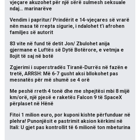
vjeçare akuzohet për një sërë sulmesh seksuale
ndaj… marinarëve
Vendim i papritur/ Prindërit e 14-vjeçares së vrarë
nën masa të rrepta sigurie, i ndalohet t’i afrohen
familjes së autorit
83 vite në fund të detit Jon/ Zbulohet anija
gjermane e Luftës së Dytë Botërore, e vetmja e
llojit të saj në botë
Zgjerimi i superstradës Tiranë-Durrës në fazën e
tretë, ARRSH: Më 6-7 gusht aksi bllokohet pas
mesnatës për më shumë se 4 orë
Me peshë rreth 4 tonë dhe me shpejtësi mbi 8 mijë
km/orë, një pjesë e raketës Falcon 9 të SpaceX
përplaset në Hënë
Fitoi 1 milion euro, por kuponi kishte përfunduar në
plehra! Punonjësit e pastrimit aksion kërkimi në
Itali: U gjet pas kontrollit të 6 milionë ton mbeturina