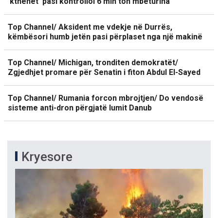
‘kthehet’ pasi kontrolloi 6 mln ton mbeturina
Top Channel/ Aksident me vdekje në Durrës,
këmbësori humb jetën pasi përplaset nga një makinë
Top Channel/ Michigan, tronditen demokratët/
Zgjedhjet promare për Senatin i fiton Abdul El-Sayed
Top Channel/ Rumania forcon mbrojtjen/ Do vendosë
sisteme anti-dron përgjatë lumit Danub
Kryesore