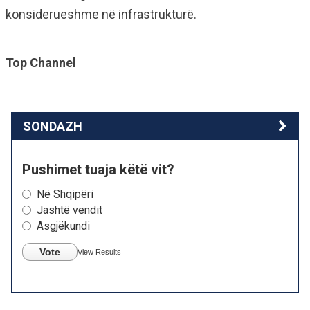
konsiderueshme në infrastrukturë.
Top Channel
SONDAZH
Pushimet tuaja këtë vit?
Në Shqipëri
Jashtë vendit
Asgjëkundi
Vote
View Results