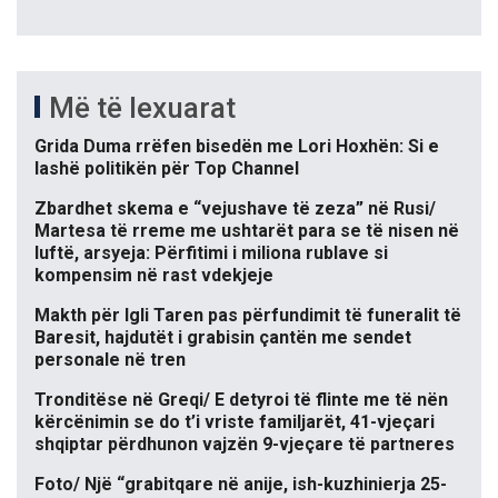
Më të lexuarat
Grida Duma rrëfen bisedën me Lori Hoxhën: Si e
lashë politikën për Top Channel
Zbardhet skema e “vejushave të zeza” në Rusi/
Martesa të rreme me ushtarët para se të nisen në
luftë, arsyeja: Përfitimi i miliona rublave si
kompensim në rast vdekjeje
Makth për Igli Taren pas përfundimit të funeralit të
Baresit, hajdutët i grabisin çantën me sendet
personale në tren
Tronditëse në Greqi/ E detyroi të flinte me të nën
kërcënimin se do t’i vriste familjarët, 41-vjeçari
shqiptar përdhunon vajzën 9-vjeçare të partneres
Foto/ Një “grabitqare në anije, ish-kuzhinierja 25-