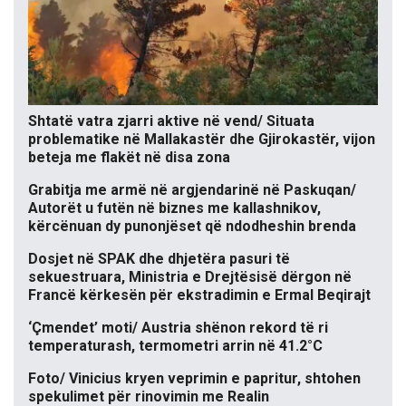
Shtatë vatra zjarri aktive në vend/ Situata
problematike në Mallakastër dhe Gjirokastër, vijon
beteja me flakët në disa zona
Grabitja me armë në argjendarinë në Paskuqan/
Autorët u futën në biznes me kallashnikov,
kërcënuan dy punonjëset që ndodheshin brenda
Dosjet në SPAK dhe dhjetëra pasuri të
sekuestruara, Ministria e Drejtësisë dërgon në
Francë kërkesën për ekstradimin e Ermal Beqirajt
‘Çmendet’ moti/ Austria shënon rekord të ri
temperaturash, termometri arrin në 41.2°C
Foto/ Vinicius kryen veprimin e papritur, shtohen
spekulimet për rinovimin me Realin