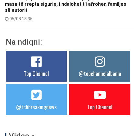
masa të rrepta sigurie, i ndalohet t’i afrohen familjes
së autorit
05/08 18:35
Na ndiqni:
Top Channel
@topchannelalbania
@tchbreakingnews
Top Channel