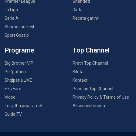
Premier League
Shëndeti
La Liga
Dieta
Serie A
Receta gatimi
Shumësportësh
Sport Gossip
Programe
Top Channel
Big Brother VIP
Rreth Top Channel
Për’puthen
Bileta
Shqipëria LIVE
Kontakt
Fiks Fare
Puno në Top Channel
Video
Privacy Policy & Terms of Use
Të gjitha programet
Aksesueshmëria
Guida TV