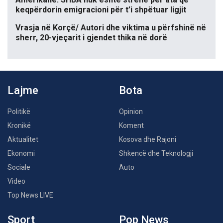
keqpërdorin emigracioni për t’i shpëtuar ligjit
Vrasja në Korçë/ Autori dhe viktima u përfshinë në
sherr, 20-vjeçarit i gjendet thika në dorë
Lajme
Bota
Politikë
Opinion
Kronikë
Koment
Aktualitet
Kosova dhe Rajoni
Ekonomi
Shkencë dhe Teknologji
Sociale
Auto
Video
Top News LIVE
Sport
Pop News