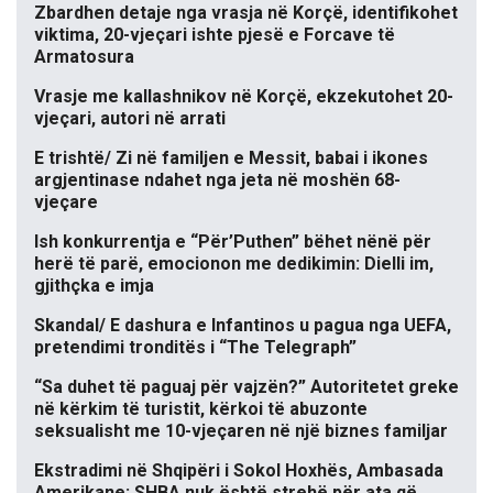
Zbardhen detaje nga vrasja në Korçë, identifikohet
viktima, 20-vjeçari ishte pjesë e Forcave të
Armatosura
Vrasje me kallashnikov në Korçë, ekzekutohet 20-
vjeçari, autori në arrati
E trishtë/ Zi në familjen e Messit, babai i ikones
argjentinase ndahet nga jeta në moshën 68-
vjeçare
Ish konkurrentja e “Për’Puthen” bëhet nënë për
herë të parë, emocionon me dedikimin: Dielli im,
gjithçka e imja
Skandal/ E dashura e Infantinos u pagua nga UEFA,
pretendimi tronditës i “The Telegraph”
“Sa duhet të paguaj për vajzën?” Autoritetet greke
në kërkim të turistit, kërkoi të abuzonte
seksualisht me 10-vjeçaren në një biznes familjar
Ekstradimi në Shqipëri i Sokol Hoxhës, Ambasada
Amerikane: SHBA nuk është strehë për ata që