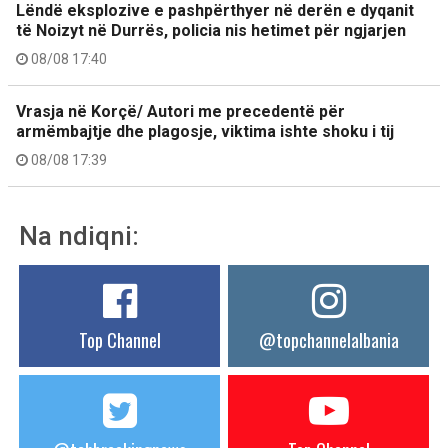
Lëndë eksplozive e pashpërthyer në derën e dyqanit
të Noizyt në Durrës, policia nis hetimet për ngjarjen
08/08 17:40
Vrasja në Korçë/ Autori me precedentë për
armëmbajtje dhe plagosje, viktima ishte shoku i tij
08/08 17:39
Na ndiqni:
Top Channel
@topchannelalbania