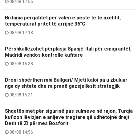
08/08 17:56
Britania përgatitet për valën e pestë të të nxehtit,
temperaturat pritet të arrijnë 36°C
08/08 17:18
Përshkallëzohet përplasja Spanjë-Itali për emigrantët,
Madridi vendos kontrolle kufitare
08/08 16:38
Droni shpërthen mbi Bullgari/ Mjeti kaloi pa u zbuluar
nga dy shtete dhe ra pranë gazsjellësit strategjik
08/08 15:31
Shqetësimet për sigurinë pas sulmeve në rajon, Turqia
kufizon lëvizjen e anijeve tregtare që udhëtojnë drejt
Detit të Zi përmes Bosforit
08/08 14:56