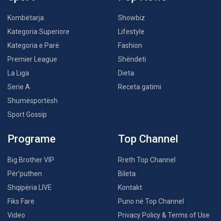
Kombëtarja
Showbiz
Kategoria Superiore
Lifestyle
Kategoria e Parë
Fashion
Premier League
Shëndeti
La Liga
Dieta
Serie A
Receta gatimi
Shumësportësh
Sport Gossip
Programe
Top Channel
Big Brother VIP
Rreth Top Channel
Për’puthen
Bileta
Shqipëria LIVE
Kontakt
Fiks Fare
Puno në Top Channel
Video
Privacy Policy & Terms of Use