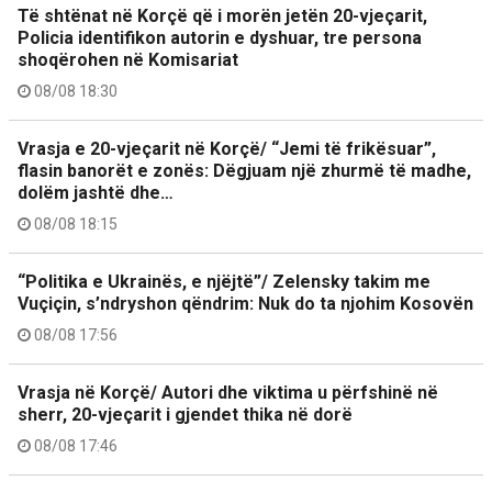
Të shtënat në Korçë që i morën jetën 20-vjeçarit,
Policia identifikon autorin e dyshuar, tre persona
shoqërohen në Komisariat
08/08 18:30
Vrasja e 20-vjeçarit në Korçë/ “Jemi të frikësuar”,
flasin banorët e zonës: Dëgjuam një zhurmë të madhe,
dolëm jashtë dhe…
08/08 18:15
“Politika e Ukrainës, e njëjtë”/ Zelensky takim me
Vuçiçin, s’ndryshon qëndrim: Nuk do ta njohim Kosovën
08/08 17:56
Vrasja në Korçë/ Autori dhe viktima u përfshinë në
sherr, 20-vjeçarit i gjendet thika në dorë
08/08 17:46