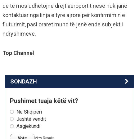
që të mos udhëtojnë drejt aeroportit nëse nuk janë
kontaktuar nga linja e tyre ajrore për konfirmimin e
fluturimit, pasi oraret mund të jenë ende subjekt i
ndryshimeve.
Top Channel
SONDAZH
Pushimet tuaja këtë vit?
Në Shqipëri
Jashtë vendit
Asgjëkundi
Vote
View Results