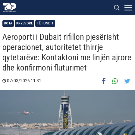
BOTA
KRYESORE
TË FUNDIT
Aeroporti i Dubait rifillon pjesërisht
operacionet, autoritetet thirrje
qytetarëve: Kontaktoni me linjën ajrore
dhe konfirmoni fluturimet
07/03/2026 11:31