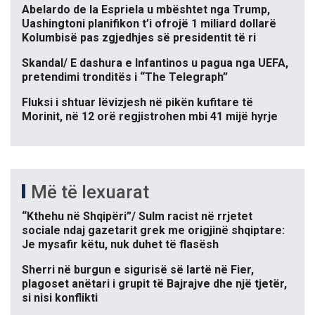
Abelardo de la Espriela u mbështet nga Trump,
Uashingtoni planifikon t’i ofrojë 1 miliard dollarë
Kolumbisë pas zgjedhjes së presidentit të ri
Skandal/ E dashura e Infantinos u pagua nga UEFA,
pretendimi tronditës i “The Telegraph”
Fluksi i shtuar lëvizjesh në pikën kufitare të
Morinit, në 12 orë regjistrohen mbi 41 mijë hyrje
Më të lexuarat
“Kthehu në Shqipëri”/ Sulm racist në rrjetet
sociale ndaj gazetarit grek me origjinë shqiptare:
Je mysafir këtu, nuk duhet të flasësh
Sherri në burgun e sigurisë së lartë në Fier,
plagoset anëtari i grupit të Bajrajve dhe një tjetër,
si nisi konflikti