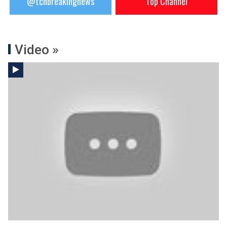
@tchbreakingnews
Top Channel
Video »