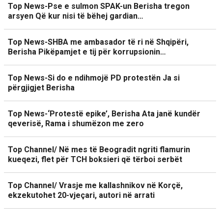
Top News-Pse e sulmon SPAK-un Berisha tregon
arsyen Që kur nisi të bëhej gardian…
Top News-SHBA me ambasador të ri në Shqipëri,
Berisha Pikëpamjet e tij për korrupsionin…
Top News-Si do e ndihmojë PD protestën Ja si
përgjigjet Berisha
Top News-‘Protestë epike’, Berisha Ata janë kundër
qeverisë, Rama i shumëzon me zero
Top Channel/ Në mes të Beogradit ngriti flamurin
kueqezi, flet për TCH boksieri që tërboi serbët
Top Channel/ Vrasje me kallashnikov në Korçë,
ekzekutohet 20-vjeçari, autori në arrati