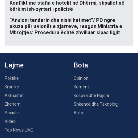
Konflikt me stafin e hotelit në Dhërmi, shpallet në
kërkim ish-zyrtari i policisë
“Anuloni tenderin dhe nisni hetimet”/ PD ngre
akuza për avionët e zjarreve, reagon Ministria e
Mbrojtjes: Procedura është zhvilluar sipas ligjit
Lajme
Bota
Politikë
Opinion
Kronikë
Koment
Aktualitet
Kosova dhe Rajoni
Ekonomi
Shkencë dhe Teknologji
Sociale
Auto
Video
Top News LIVE