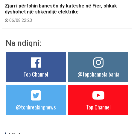
Zjarri përfshin banesën dy katëshe në Fier, shkak
dyshohet një shkëndijë elektrike
06/08 22:23
Na ndiqni:
Top Channel
@topchannelalbania
@tchbreakingnews
Top Channel