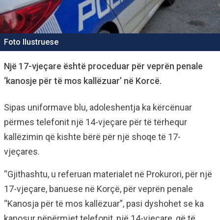
Foto Ilustruese
Një 17-vjeçare është proceduar për veprën penale
‘kanosje për të mos kallëzuar’ në Korcë.
Sipas uniformave blu, adoleshentja ka kërcënuar
përmes telefonit një 14-vjeçare për të tërhequr
kallëzimin që kishte bërë për një shoqe të 17-
vjeçares.
“Gjithashtu, u referuan materialet në Prokurori, për një
17-vjeçare, banuese në Korçë, për veprën penale
“Kanosja për të mos kallëzuar”, pasi dyshohet se ka
kanosur nëpërmjet telefonit, një 14-vjeçare, që të