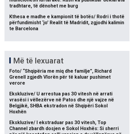
tradhtare, të dënohet me burg
Kthesa e madhe e kampionit të botës/ Rodri i thotë
përfundimisht ‘jo’ Realit të Madridit, zgjodhi kalimin
te Barcelona
Më të lexuarat
Foto/ “Shqipëria me miq dhe familje”, Richard
Grenell zgjedh Vlorën për të kaluar pushimet
verore
Ekskluzive/ U arrestua pas 30 vitesh në arrati
vrasësi i vëllezërve në Patos dhe një vajze në
Belgjikë, SHBA ekstradon në Shqipëri Sokol
Hoxhën
Ekskluzive/ I ekstraduar pas 30 vitesh, Top
Channel zbardh dosjen e Sokol Hoxhës: Si sherri