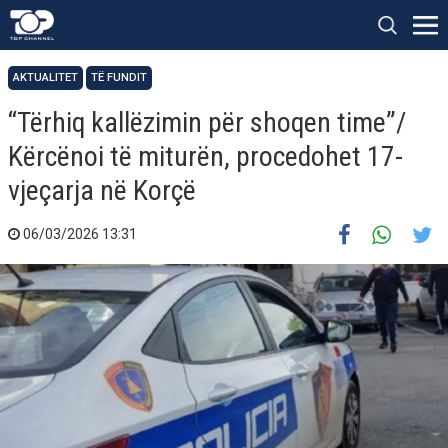
AKTUALITET
TË FUNDIT
“Tërhiq kallëzimin për shoqen time”/
Kërcënoi të miturën, procedohet 17-
vjeçarja në Korçë
06/03/2026 13:31