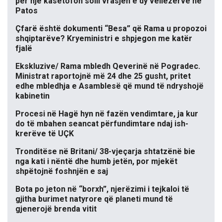
për një kasetofon solli vrasjen e dy vëllezërve në
Patos
Çfarë është dokumenti “Besa” që Rama u propozoi
shqiptarëve? Kryeministri e shpjegon me katër
fjalë
Ekskluzive/ Rama mbledh Qeverinë në Pogradec.
Ministrat raportojnë më 24 dhe 25 gusht, pritet
edhe mbledhja e Asamblesë që mund të ndryshojë
kabinetin
Procesi në Hagë hyn në fazën vendimtare, ja kur
do të mbahen seancat përfundimtare ndaj ish-
krerëve të UÇK
Tronditëse në Britani/ 38-vjeçarja shtatzënë bie
nga kati i nëntë dhe humb jetën, por mjekët
shpëtojnë foshnjën e saj
Bota po jeton në “borxh”, njerëzimi i tejkaloi të
gjitha burimet natyrore që planeti mund të
gjenerojë brenda vitit