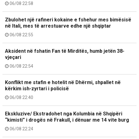
06/08 22:58
Zbulohet një rafineri kokaine e fshehur mes bimësisë
në Itali, mes të arrestuarve edhe një shqiptar
06/08 22:55
Aksident në fshatin Fan të Mirditës, humb jetën 38-
vjeçari
06/08 22:54
Konflikt me stafin e hotelit në Dhërmi, shpallet në
kërkim ish-zyrtari i policisë
06/08 22:40
Ekskluzive/ Ekstradohet nga Kolumbia në Shqipëri
“kimisti” i drogës në Frakull, i dënuar me 14 vite burg
06/08 22:24