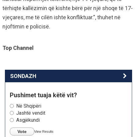
tërhiqte kallëzimin që kishte bërë për një shoqe të 17-
vjeçares, me të cilën ishte konfliktuar.”, thuhet në
njoftimin e policisë.
Top Channel
SONDAZH
Pushimet tuaja këtë vit?
Në Shqipëri
Jashtë vendit
Asgjëkundi
Vote
View Results