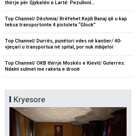
thirrje për Gjykatën e Lartë: Pezulloni…
Top Channel/ Dëshmia/ Rrëfehet Kejdi Banaj që u kap
teksa transportonte 4 pistoleta “Glock”
Top Channel/ Durrës, punëtori vdes në kantier/ 40-
vjeçari u transportua në spital, por nuk mbijetoi
Top Channel/ OKB thirrje Moskës e Kievit/ Guterres:
Ndalni sulmet me raketa e dronë
Kryesore