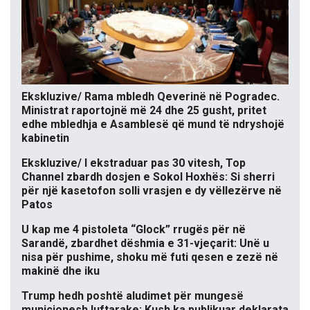
Ekskluzive/ Rama mbledh Qeverinë në Pogradec.
Ministrat raportojnë më 24 dhe 25 gusht, pritet
edhe mbledhja e Asamblesë që mund të ndryshojë
kabinetin
Ekskluzive/ I ekstraduar pas 30 vitesh, Top
Channel zbardh dosjen e Sokol Hoxhës: Si sherri
për një kasetofon solli vrasjen e dy vëllezërve në
Patos
U kap me 4 pistoleta “Glock” rrugës për në
Sarandë, zbardhet dëshmia e 31-vjeçarit: Unë u
nisa për pushime, shoku më futi qesen e zezë në
makinë dhe iku
Trump hedh poshtë aludimet për mungesë
municionesh luftarake: Kush ka publikuar deklarata