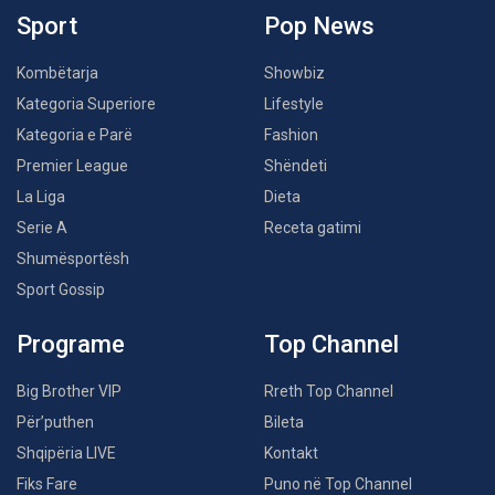
Sport
Pop News
Kombëtarja
Showbiz
Kategoria Superiore
Lifestyle
Kategoria e Parë
Fashion
Premier League
Shëndeti
La Liga
Dieta
Serie A
Receta gatimi
Shumësportësh
Sport Gossip
Programe
Top Channel
Big Brother VIP
Rreth Top Channel
Për’puthen
Bileta
Shqipëria LIVE
Kontakt
Fiks Fare
Puno në Top Channel