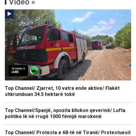
Video »
Top Channel/ Zjarret, 10 vatra ende aktive/ Flakët
shkrumbuan 34.5 hektarë tokë
Top Channel/Spanjë, opozita bllokon qeverinë/ Lufta
politike lë në rrugë 1000 fëmijë marokenë
Top Channel/ Protesta e 68-të në Tiranë/ Protestuesit