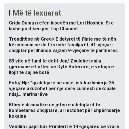
Më të lexuarat
Grida Duma rrëfen bisedën me Lori Hoxhën: Si e
lashë politikën për Top Channel
Tronditëse në Greqi/ E detyroi të flinte me të nën
kërcënimin se do t’i vriste familjarët, 41-vjeçari
shqiptar përdhunon vajzën 9-vjeçare të partneres
83 vite në fund të detit Jon/ Zbulohet anija
gjermane e Luftës së Dytë Botërore, e vetmja e
llojit të saj në botë
Foto/ Një “grabitqare në anije, ish-kuzhinierja 25-
vjeçare akuzohet për një sërë sulmesh seksuale
ndaj… marinarëve
Kthesë dramatike në jetën e ish-lojtarit të
kombëtares shqiptare, arrestohet për shpërndarje
kokaine
Vendim i papritur/ Prindërit e 14-vjeçares së vrarë