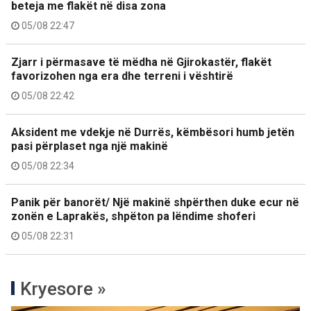
beteja me flakët në disa zona
05/08 22:47
Zjarr i përmasave të mëdha në Gjirokastër, flakët
favorizohen nga era dhe terreni i vështirë
05/08 22:42
Aksident me vdekje në Durrës, këmbësori humb jetën
pasi përplaset nga një makinë
05/08 22:34
Panik për banorët/ Një makinë shpërthen duke ecur në
zonën e Laprakës, shpëton pa lëndime shoferi
05/08 22:31
Kryesore »