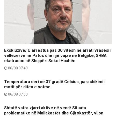
Ekskluzive/ U arrestua pas 30 vitesh në arrati vrasësi i
vëllezërve në Patos dhe një vajze në Belgjikë, SHBA
ekstradon në Shqipëri Sokol Hoxhën
06/08 07:40
Temperatura deri në 37 gradë Celsius, parashikimi i
motit për ditën e sotme
06/08 07:00
Shtatë vatra zjarri aktive në vend/ Situata
problematike në Mallakastër dhe Gjirokastër, vijon