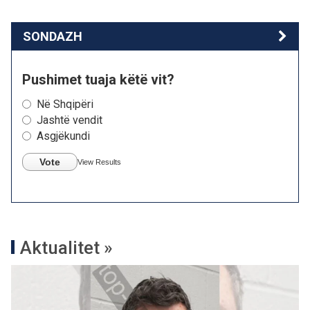
SONDAZH
Pushimet tuaja këtë vit?
Në Shqipëri
Jashtë vendit
Asgjëkundi
Vote
View Results
Aktualitet »