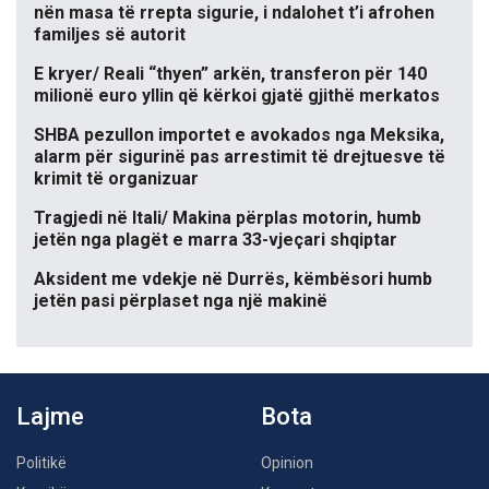
nën masa të rrepta sigurie, i ndalohet t’i afrohen
familjes së autorit
E kryer/ Reali “thyen” arkën, transferon për 140
milionë euro yllin që kërkoi gjatë gjithë merkatos
SHBA pezullon importet e avokados nga Meksika,
alarm për sigurinë pas arrestimit të drejtuesve të
krimit të organizuar
Tragjedi në Itali/ Makina përplas motorin, humb
jetën nga plagët e marra 33-vjeçari shqiptar
Aksident me vdekje në Durrës, këmbësori humb
jetën pasi përplaset nga një makinë
Lajme
Bota
Politikë
Opinion