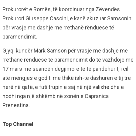
Prokurorët e Romës, të koordinuar nga Zëvendës
Prokurori Giuseppe Cascini, e kanë akuzuar Samsonin
për vrasje me dashje me rrethanë rënduese të
paramendimit.
Gjyqi kundër Mark Samson për vrasje me dashje me
rrethanë rënduese të paramendimit do të vazhdojë më
17 mars me seancën dëgjimore të të pandehurit, i cili
atë mëngjes e goditi me thikë ish-të dashurën e tij tre
herë në qafë, e futi trupin e saj në një valixhe dhe e
hodhi nga një shkëmb në zonën e Capranica
Prenestina.
Top Channel