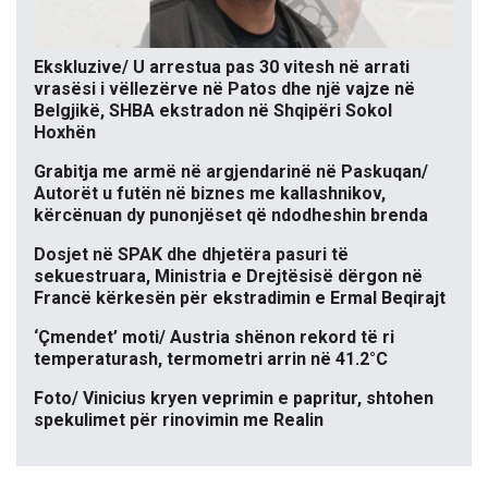
Ekskluzive/ U arrestua pas 30 vitesh në arrati
vrasësi i vëllezërve në Patos dhe një vajze në
Belgjikë, SHBA ekstradon në Shqipëri Sokol
Hoxhën
Grabitja me armë në argjendarinë në Paskuqan/
Autorët u futën në biznes me kallashnikov,
kërcënuan dy punonjëset që ndodheshin brenda
Dosjet në SPAK dhe dhjetëra pasuri të
sekuestruara, Ministria e Drejtësisë dërgon në
Francë kërkesën për ekstradimin e Ermal Beqirajt
‘Çmendet’ moti/ Austria shënon rekord të ri
temperaturash, termometri arrin në 41.2°C
Foto/ Vinicius kryen veprimin e papritur, shtohen
spekulimet për rinovimin me Realin