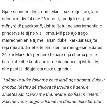
Gjatë seancës dëgjimore, Manlapaz tregoi se çfarë
ndodhi midis 24 dhe 26 marsit, kur djali i saj, në
mënyrë të pazakontë, kishte fjetur në apartamentin e
prindërve të tij në Via Homs. Më pas ajo tregoi
marrëdhënien e tij me Ilarian, duke i kërkuar asaj të
reja mbi studimet e të birit, deri në mëngjesin e datës
26, kur Mark doli për herë të parë nga dhoma për të
bërë kafe dhe kuptoi se ish-e dashura e tij ishte aty,
dhe pastaj i dëgjoi ata duke u grindur.
“I dëgjova duke folur me zë të lartë nga dhoma, duke u
grindur. Kështu që shkova të trokita në derë, e
shqetësuar. Marku më tha: ‘Mami, po flasim vetëm.’
Pak më vonë, dëgjova Ilarinë në dhomë duke bërtitur