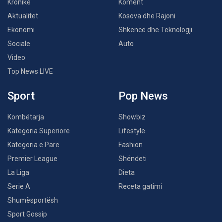
Kronikë
Koment
Aktualitet
Kosova dhe Rajoni
Ekonomi
Shkencë dhe Teknologji
Sociale
Auto
Video
Top News LIVE
Sport
Pop News
Kombëtarja
Showbiz
Kategoria Superiore
Lifestyle
Kategoria e Parë
Fashion
Premier League
Shëndeti
La Liga
Dieta
Serie A
Receta gatimi
Shumësportësh
Sport Gossip