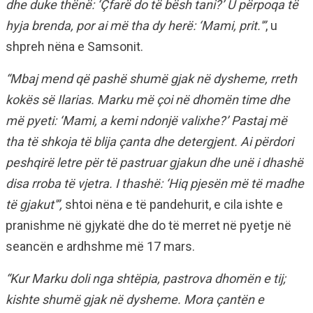
dhe duke thënë: ‘Çfarë do të bësh tani?’ U përpoqa të
hyja brenda, por ai më tha dy herë: ‘Mami, prit.'”
, u
shpreh nëna e Samsonit.
“Mbaj mend që pashë shumë gjak në dysheme, rreth
kokës së Ilarias. Marku më çoi në dhomën time dhe
më pyeti: ‘Mami, a kemi ndonjë valixhe?’ Pastaj më
tha të shkoja të blija çanta dhe detergjent. Ai përdori
peshqirë letre për të pastruar gjakun dhe unë i dhashë
disa rroba të vjetra. I thashë: ‘Hiq pjesën më të madhe
të gjakut'”,
shtoi nëna e të pandehurit, e cila ishte e
pranishme në gjykatë dhe do të merret në pyetje në
seancën e ardhshme më 17 mars.
“Kur Marku doli nga shtëpia, pastrova dhomën e tij;
kishte shumë gjak në dysheme. Mora çantën e