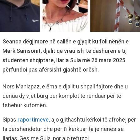
Seanca dëgjimore në sallën e gjyqit ku foli nënën e
Mark Samsonit, djalit që vrau ish-të dashurën e tij
studenten shqiptare, Ilaria Sula më 26 mars 2025
përfundoi pas afërsisht gjashtë orësh.
Nors Manlapaz, e ëma e djalit u shpall fajtore dhe u
dënua dy vjet burg për komplot të rënduar për të
fshehur kufomën.
Sipas
raportimeve,
ajo gjithashtu kërkoi të afrohej për
ta përshëndetur dhe për t’i kërkuar falje nënës së
Ilarias, Gesime Sula, por ajo refuzoi.