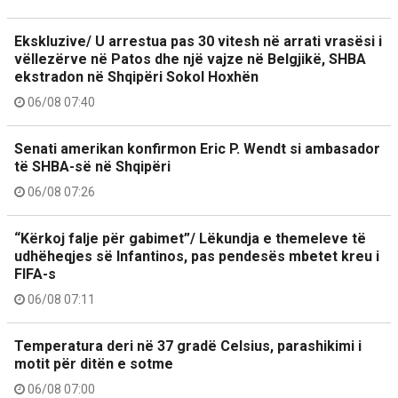
Ekskluzive/ U arrestua pas 30 vitesh në arrati vrasësi i
vëllezërve në Patos dhe një vajze në Belgjikë, SHBA
ekstradon në Shqipëri Sokol Hoxhën
06/08 07:40
Senati amerikan konfirmon Eric P. Wendt si ambasador
të SHBA-së në Shqipëri
06/08 07:26
“Kërkoj falje për gabimet”/ Lëkundja e themeleve të
udhëheqjes së Infantinos, pas pendesës mbetet kreu i
FIFA-s
06/08 07:11
Temperatura deri në 37 gradë Celsius, parashikimi i
motit për ditën e sotme
06/08 07:00