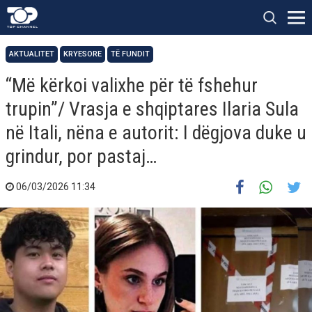
AKTUALITET
KRYESORE
TË FUNDIT
“Më kërkoi valixhe për të fshehur
trupin”/ Vrasja e shqiptares Ilaria Sula
në Itali, nëna e autorit: I dëgjova duke u
grindur, por pastaj…
06/03/2026 11:34