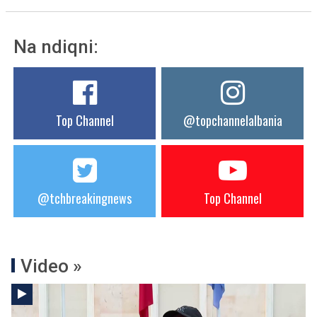
Na ndiqni:
Top Channel
@topchannelalbania
@tchbreakingnews
Top Channel
Video »