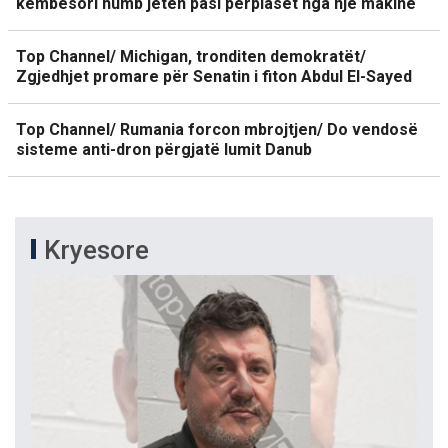
këmbësori humb jetën pasi përplaset nga një makinë
Top Channel/ Michigan, tronditen demokratët/
Zgjedhjet promare për Senatin i fiton Abdul El-Sayed
Top Channel/ Rumania forcon mbrojtjen/ Do vendosë
sisteme anti-dron përgjatë lumit Danub
Kryesore