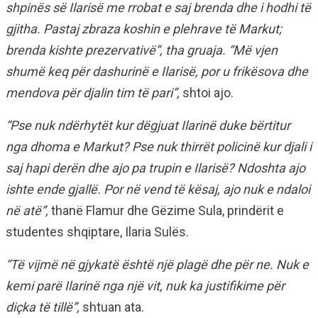
shpinës së Ilarisë me rrobat e saj brenda dhe i hodhi të
gjitha. Pastaj zbraza koshin e plehrave të Markut;
brenda kishte prezervativë”, tha gruaja. “Më vjen
shumë keq për dashurinë e Ilarisë, por u frikësova dhe
mendova për djalin tim të pari”,
shtoi ajo.
“Pse nuk ndërhytët kur dëgjuat Ilarinë duke bërtitur
nga dhoma e Markut? Pse nuk thirrët policinë kur djali i
saj hapi derën dhe ajo pa trupin e Ilarisë? Ndoshta ajo
ishte ende gjallë. Por në vend të kësaj, ajo nuk e ndaloi
në atë”,
thanë Flamur dhe Gëzime Sula, prindërit e
studentes shqiptare, Ilaria Sulës.
“Të vijmë në gjykatë është një plagë dhe për ne. Nuk e
kemi parë Ilarinë nga një vit, nuk ka justifikime për
diçka të tillë”,
shtuan ata.