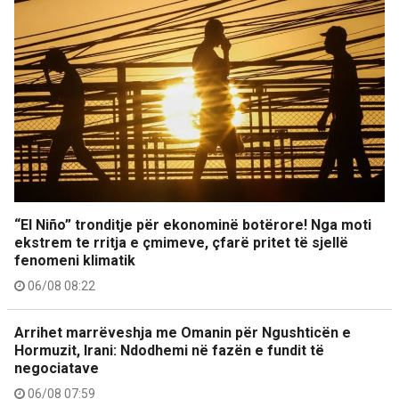
“El Niño” tronditje për ekonominë botërore! Nga moti
ekstrem te rritja e çmimeve, çfarë pritet të sjellë
fenomeni klimatik
06/08 08:22
Arrihet marrëveshja me Omanin për Ngushticën e
Hormuzit, Irani: Ndodhemi në fazën e fundit të
negociatave
06/08 07:59