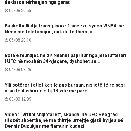
deklaron tërheqjen nga garat
05/08 20:55
Basketbollistja transgjinore franceze synon WNBA-në:
Nëse më telefonojnë, nuk do të them jo
05/08 20:10
Bota e mundjes në zi/ Ndahet papritur nga jeta luftëtari
i UFC në moshën 34-vjeçare, dyshohet se…
04/08 08:26
Ylli botëror i atletikës lë pas burgun, nis jetë të re pasi
vrau të dashurën e tij 13 vite më parë
03/08 12:05
Video/ “Vritini shqiptarët”, skandal në UFC Beograd,
tifozët shpërthejnë me thirrje urrejtje gjatë hyrjes së
Dennis Buzukjas me flamurin kuqezi