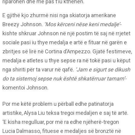
riparohen dhe më pas t’iu kthehen.
E gjithë kjo zhurmë nisi nga skiatorja amerikane
Breezy Johnson.
‘Mos kërceni nëse keni medalje’
-
kishte shkruar Johnson në një postim të saj në rrjetet
sociale pasi iu thye medalja e artë e fituar në garën e
zbritjes së lirë në Cortina d’Ampezzo. Gjatë festimeve,
medalja e atletes u thye sepse ra në tokë pasi u këput
nga shiriti për ta varur në qafë.
‘Jam e sigurt se dikush
do ta sistemoj sepse nuk është shkatërruar tamam’
-
komentoi Johnson.
Por me këtë problem u përball edhe patinatorja
artistike, Alysa Liu teksa tregoi medaljen e saj të artë.
‘E kisha rregulluar, por më ra edhe njëherë-tregon
Lucia Dalmasso, fituese e medaljes së bronztë në