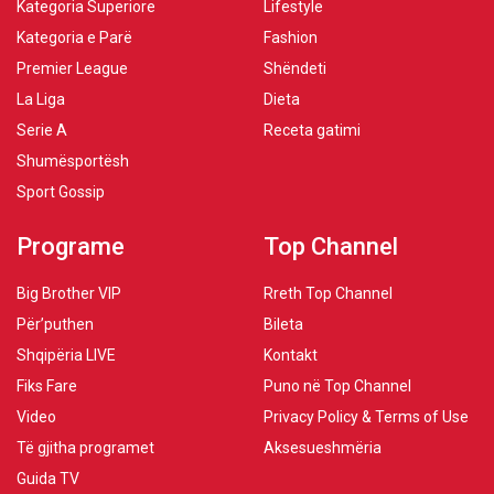
Kategoria Superiore
Lifestyle
Kategoria e Parë
Fashion
Premier League
Shëndeti
La Liga
Dieta
Serie A
Receta gatimi
Shumësportësh
Sport Gossip
Programe
Top Channel
Big Brother VIP
Rreth Top Channel
Për’puthen
Bileta
Shqipëria LIVE
Kontakt
Fiks Fare
Puno në Top Channel
Video
Privacy Policy & Terms of Use
Të gjitha programet
Aksesueshmëria
Guida TV