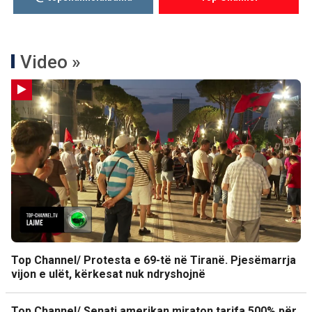
Video »
Top Channel/ Protesta e 69-të në Tiranë. Pjesëmarrja
vijon e ulët, kërkesat nuk ndryshojnë
Top Channel/ Senati amerikan miraton tarifa 500% për