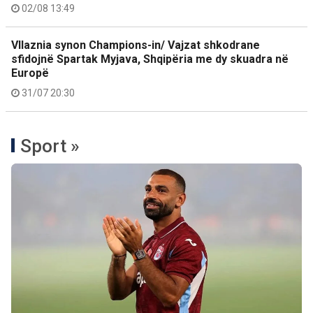
02/08 13:49
Vllaznia synon Champions-in/ Vajzat shkodrane
sfidojnë Spartak Myjava, Shqipëria me dy skuadra në
Europë
31/07 20:30
Sport »