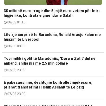
30 milionë euro rrogë dhe 5 mijë euro vetëm për letra
higjienike, kontrata e çmendur e Salah
08/08 01:15
Lëvizje surprizë te Barcelona, Ronald Araujo kalon me
huazim te Liverpool
08/08 00:03
Topi mitik i golit të Maradonës, ‘Dora e Zotit’ del në
ankand, shitja nis me 2.5 mln dollarë
07/08 23:30
E pabesueshme, dështojnë kontrollet mjekësore,
prishet transferimi i Fisnik Asllanit te Leipzig
07/08 23:00