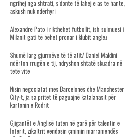
ngrihej nga shtrati, s’donte të lahej e as të hante,
askush nuk ndërhyri
Alexandre Pato i rikthehet futbollit, ish-sulmuesi i
Milanit gati të bëhet pronar i klubit anglez
Shumë larg gjurmëve të të atit/ Daniel Maldini
ndërton rrugën e tij, ndryshon shtatë skuadra në
tetë vite
Nisin negociatat mes Barcelonës dhe Manchester
City-t, ja sa pritet të paguajnë katalanasit për
kartonin e Rodrit
Gjigantët e Anglisë futen në garë për talentin e
Interit, zikaltrit vendosin çmimin marramendës