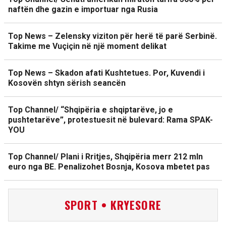
naftën dhe gazin e importuar nga Rusia
Top News – Zelensky viziton për herë të parë Serbinë.
Takime me Vuçiçin në një moment delikat
Top News – Skadon afati Kushtetues. Por, Kuvendi i
Kosovën shtyn sërish seancën
Top Channel/ “Shqipëria e shqiptarëve, jo e
pushtetarëve”, protestuesit në bulevard: Rama SPAK-
YOU
Top Channel/ Plani i Rritjes, Shqipëria merr 212 mln
euro nga BE. Penalizohet Bosnja, Kosova mbetet pas
SPORT • KRYESORE