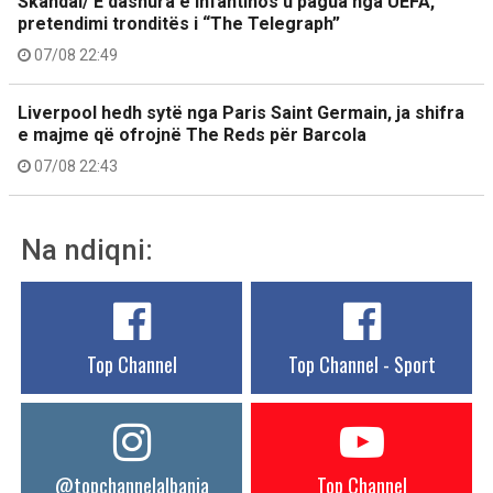
Skandal/ E dashura e Infantinos u pagua nga UEFA,
pretendimi tronditës i “The Telegraph”
07/08 22:49
Liverpool hedh sytë nga Paris Saint Germain, ja shifra
e majme që ofrojnë The Reds për Barcola
07/08 22:43
Na ndiqni:
Top Channel
Top Channel - Sport
@topchannelalbania
Top Channel