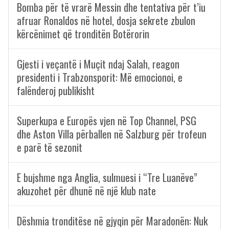
Bomba për të vrarë Messin dhe tentativa për t’iu
afruar Ronaldos në hotel, dosja sekrete zbulon
kërcënimet që tronditën Botërorin
Gjesti i veçantë i Muçit ndaj Salah, reagon
presidenti i Trabzonsporit: Më emocionoi, e
falënderoj publikisht
Superkupa e Europës vjen në Top Channel, PSG
dhe Aston Villa përballen në Salzburg për trofeun
e parë të sezonit
E bujshme nga Anglia, sulmuesi i “Tre Luanëve”
akuzohet për dhunë në një klub nate
Dëshmia tronditëse në gjyqin për Maradonën: Nuk