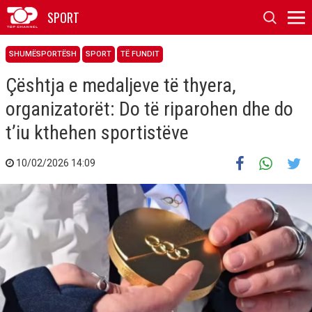
SPORT
SHUMËSPORTËSH
SPORT
TË FUNDIT
Çështja e medaljeve të thyera,
organizatorët: Do të riparohen dhe do
t’iu kthehen sportistëve
10/02/2026 14:09