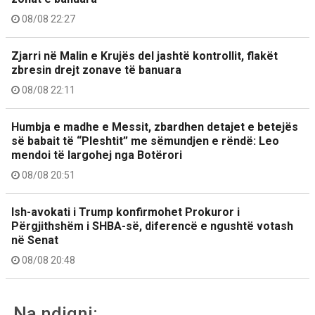
08/08 22:27
Zjarri në Malin e Krujës del jashtë kontrollit, flakët
zbresin drejt zonave të banuara
08/08 22:11
Humbja e madhe e Messit, zbardhen detajet e betejës
së babait të “Pleshtit” me sëmundjen e rëndë: Leo
mendoi të largohej nga Botërori
08/08 20:51
Ish-avokati i Trump konfirmohet Prokuror i
Përgjithshëm i SHBA-së, diferencë e ngushtë votash
në Senat
08/08 20:48
Na ndiqni: