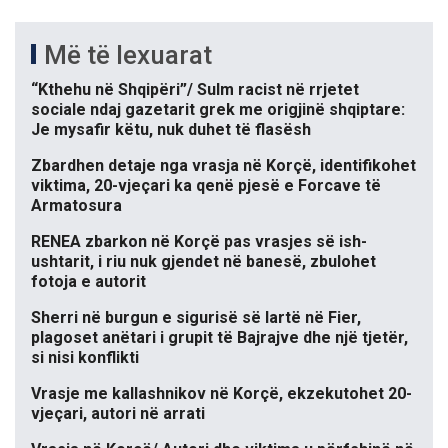
Më të lexuarat
“Kthehu në Shqipëri”/ Sulm racist në rrjetet
sociale ndaj gazetarit grek me origjinë shqiptare:
Je mysafir këtu, nuk duhet të flasësh
Zbardhen detaje nga vrasja në Korçë, identifikohet
viktima, 20-vjeçari ka qenë pjesë e Forcave të
Armatosura
RENEA zbarkon në Korçë pas vrasjes së ish-
ushtarit, i riu nuk gjendet në banesë, zbulohet
fotoja e autorit
Sherri në burgun e sigurisë së lartë në Fier,
plagoset anëtari i grupit të Bajrajve dhe një tjetër,
si nisi konflikti
Vrasje me kallashnikov në Korçë, ekzekutohet 20-
vjeçari, autori në arrati