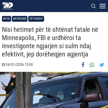
BOTA
KRYESORE
TË FUNDIT
Nisi hetimet për të shtënat fatale në
Minneapolis, FBI e urdhëroi ta
investigonte ngjarjen si sulm ndaj
efektivit, jep dorëheqjen agjentja
24/01/2026 13:00