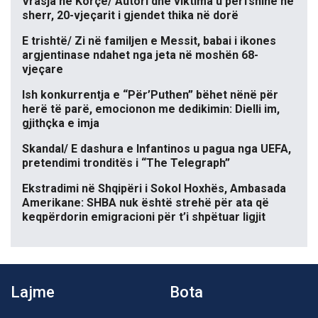
Vrasja në Korçë/ Autori dhe viktima u përfshinë në
sherr, 20-vjeçarit i gjendet thika në dorë
E trishtë/ Zi në familjen e Messit, babai i ikones
argjentinase ndahet nga jeta në moshën 68-
vjeçare
Ish konkurrentja e “Për’Puthen” bëhet nënë për
herë të parë, emocionon me dedikimin: Dielli im,
gjithçka e imja
Skandal/ E dashura e Infantinos u pagua nga UEFA,
pretendimi tronditës i “The Telegraph”
Ekstradimi në Shqipëri i Sokol Hoxhës, Ambasada
Amerikane: SHBA nuk është strehë për ata që
keqpërdorin emigracioni për t’i shpëtuar ligjit
Lajme
Bota