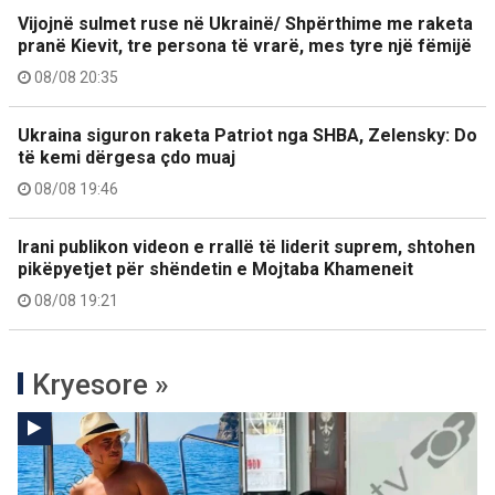
Vijojnë sulmet ruse në Ukrainë/ Shpërthime me raketa
pranë Kievit, tre persona të vrarë, mes tyre një fëmijë
08/08 20:35
Ukraina siguron raketa Patriot nga SHBA, Zelensky: Do
të kemi dërgesa çdo muaj
08/08 19:46
Irani publikon videon e rrallë të liderit suprem, shtohen
pikëpyetjet për shëndetin e Mojtaba Khameneit
08/08 19:21
Kryesore »