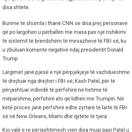
disa shtete.
Burime të shumta i thanë CNN se disa prej personave
që po largohen u përballën me masa pas një rishikimi
të sistemit të brendshëm të mesazheve të FBI-së, ku
u zbuluan komente negative ndaj presidentit Donald
Trump.
Largimet janë pjesë e një përpjekjeje të vazhdueshme
të drejtuar nga drejtori i FBI-së, Kash Patel, për të
përjashtuar individë të përfshirë në hetime të
mëparshme, përfshirë ato që lidhen me Trumpin. Në
këtë proces janë përfshirë edhe zyrtarë të lartë të FBI-
së në New Orleans, Miami dhe qytete të tjera.
Kjo valë e re përjashtimesh vjen disa muaj pasi Patel u