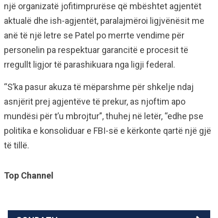
një organizatë jofitimprurëse që mbështet agjentët
aktualë dhe ish-agjentët, paralajmëroi ligjvënësit me
anë të një letre se Patel po merrte vendime për
personelin pa respektuar garancitë e procesit të
rregullt ligjor të parashikuara nga ligji federal.
“S’ka pasur akuza të mëparshme për shkelje ndaj
asnjërit prej agjentëve të prekur, as njoftim apo
mundësi për t’u mbrojtur”, thuhej në letër, “edhe pse
politika e konsoliduar e FBI-së e kërkonte qartë një gjë
të tillë.
Top Channel