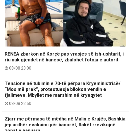
RENEA zbarkon në Korçë pas vrasjes së ish-ushtarit, i
riu nuk gjendet në banesë, zbulohet fotoja e autorit
08/08 23:00
Tensione në tubimin e 70-të përpara Kryeministrisë/
“Mos më prek”, protestuesja bllokon vendin e
fjalimeve. Mbyllet me marshim në kryeqytet
08/08 22:50
Zjarr me përmasa të mëdha në Malin e Krujës, Bashkia
jep urdhër evakuimi për banorët, flakët rrezikojnë
zonat e banuara