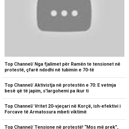
Top Channel/ Nga fjalimet për Ramën te tensionet në
protestë, çfarë ndodhi në tubimin e 70-të
Top Channel/ Aktivistja në protestën e 70: E vetmja
besë që të japim, s’largohemi pa ikur ti
Top Channel/ Vritet 20-vjeçari në Korçë, ish-efektivi i
Forcave të Armatosura mbeti viktimë
Top Channel/ Tensione në protestë! “Mos më prek”,