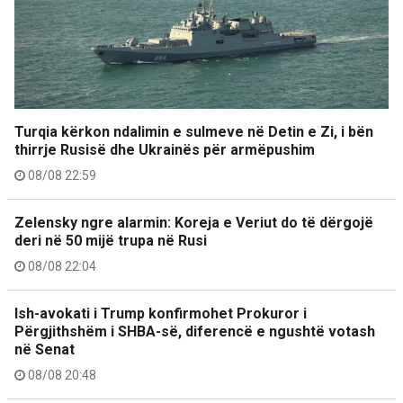
Turqia kërkon ndalimin e sulmeve në Detin e Zi, i bën
thirrje Rusisë dhe Ukrainës për armëpushim
08/08 22:59
Zelensky ngre alarmin: Koreja e Veriut do të dërgojë
deri në 50 mijë trupa në Rusi
08/08 22:04
Ish-avokati i Trump konfirmohet Prokuror i
Përgjithshëm i SHBA-së, diferencë e ngushtë votash
në Senat
08/08 20:48