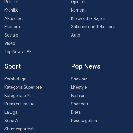
Politikë
Opinion
Kronikë
Koment
Aktualitet
Kosova dhe Rajoni
Ekonomi
Shkencë dhe Teknologji
Sociale
Auto
Video
Top News LIVE
Sport
Pop News
Kombëtarja
Showbiz
Kategoria Superiore
Lifestyle
Kategoria e Parë
Fashion
Premier League
Shëndeti
La Liga
Dieta
Serie A
Receta gatimi
Shumësportësh