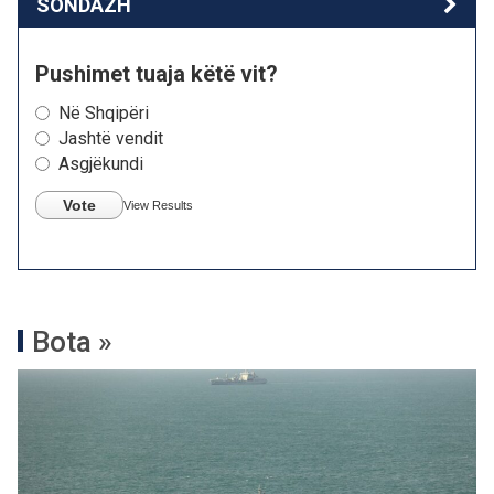
SONDAZH
Pushimet tuaja këtë vit?
Në Shqipëri
Jashtë vendit
Asgjëkundi
Vote
View Results
Bota »