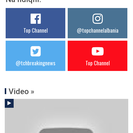
Top Channel
@topchannelalbania
@tchbreakingnews
Top Channel
Video »