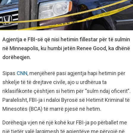
Agjentja e FBI-së që nisi hetimin fillestar për të sulmin
në Minneapolis, ku humbi jetën Renee Good, ka dhënë
dorëheqjen.
Sipas
CNN
, menjëherë pasi agjentja hapi hetimin për
shkelje të të drejtave civile, ajo u urdhërua ta
riklasifikonte çështjen si hetim për “sulm ndaj oficerit”.
Paralelisht, FBI-ja i ndaloi Byrosë së Hetimit Kriminal të
Minesotës (BCA) të marrë pjesë në hetim.
Dorëheqja vjen në një kohë kur FBI-ja po përballet me
një tjetër valë largimesh të agjentëve me përvojë në