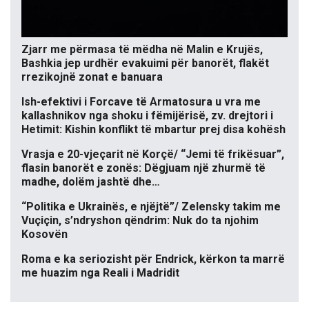
Zjarr me përmasa të mëdha në Malin e Krujës,
Bashkia jep urdhër evakuimi për banorët, flakët
rrezikojnë zonat e banuara
Ish-efektivi i Forcave të Armatosura u vra me
kallashnikov nga shoku i fëmijërisë, zv. drejtori i
Hetimit: Kishin konflikt të mbartur prej disa kohësh
Vrasja e 20-vjeçarit në Korçë/ “Jemi të frikësuar”,
flasin banorët e zonës: Dëgjuam një zhurmë të
madhe, dolëm jashtë dhe…
“Politika e Ukrainës, e njëjtë”/ Zelensky takim me
Vuçiçin, s’ndryshon qëndrim: Nuk do ta njohim
Kosovën
Roma e ka seriozisht për Endrick, kërkon ta marrë
me huazim nga Reali i Madridit