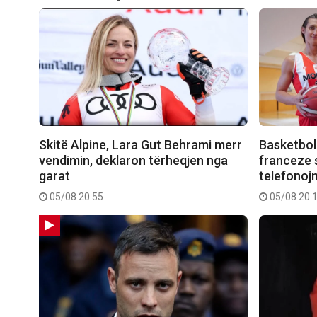
Skitë Alpine, Lara Gut Behrami merr
Basketboll
vendimin, deklaron tërheqjen nga
franceze
garat
telefonojn
05/08 20:55
05/08 20: