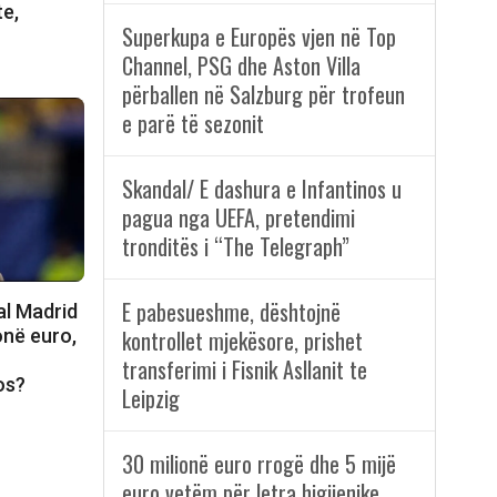
te,
Superkupa e Europës vjen në Top
Channel, PSG dhe Aston Villa
përballen në Salzburg për trofeun
e parë të sezonit
Skandal/ E dashura e Infantinos u
pagua nga UEFA, pretendimi
tronditës i “The Telegraph”
E pabesueshme, dështojnë
al Madrid
onë euro,
kontrollet mjekësore, prishet
transferimi i Fisnik Asllanit te
os?
Leipzig
30 milionë euro rrogë dhe 5 mijë
euro vetëm për letra higjienike,