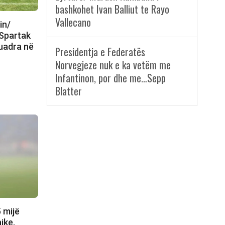
bashkohet Ivan Balliut te Rayo
Vallecano
in/
 Spartak
kuadra në
Presidentja e Federatës
Norvegjeze nuk e ka vetëm me
Infantinon, por dhe me…Sepp
Blatter
 mijë
ike,