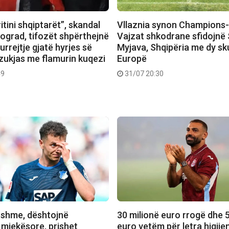
itini shqiptarët”, skandal
Vllaznia synon Champions-
ograd, tifozët shpërthejnë
Vajzat shkodrane sfidojnë
 urrejtje gjatë hyrjes së
Myjava, Shqipëria me dy s
zukjas me flamurin kuqezi
Europë
49
31/07 20:30
shme, dështojnë
30 milionë euro rrogë dhe 5
 mjekësore, prishet
euro vetëm për letra higjien