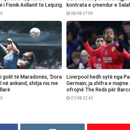
 i Fisnik Asllanit te Leipzig
kontrata e çmendur e Sala
10
08/08 07:00
 i golit të Maradonës, ‘Dora
Liverpool hedh sytë nga Pa
el në ankand, shitja nis me
Germain, ja shifra e majme
llarë
ofrojnë The Reds për Barc
30
07/08 22:43