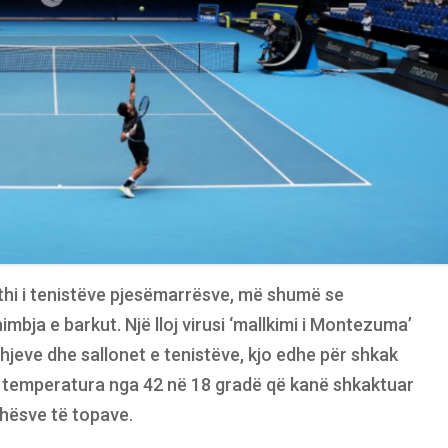
thi i tenistëve pjesëmarrësve, më shumë se
mbja e barkut. Një lloj virusi ‘mallkimi i Montezuma’
hjeve dhe sallonet e tenistëve, kjo edhe për shkak
 temperatura nga 42 në 18 gradë që kanë shkaktuar
hësve të topave.