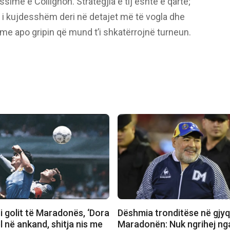
sime e Collignon. Strategjia e tij është e qartë;
 i kujdesshëm deri në detajet më të vogla dhe
ime apo gripin që mund t’i shkatërrojnë turneun.
 i golit të Maradonës, ‘Dora
Dëshmia tronditëse në gjyq
el në ankand, shitja nis me
Maradonën: Nuk ngrihej nga