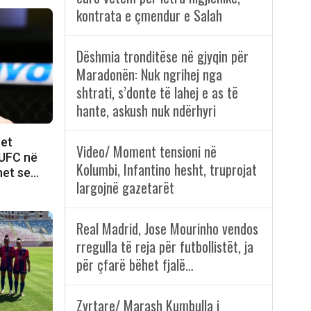
kontrata e çmendur e Salah
Dëshmia tronditëse në gjyqin për
Maradonën: Nuk ngrihej nga
shtrati, s’donte të lahej e as të
hante, askush nuk ndërhyri
het
Video/ Moment tensioni në
i UFC në
Kolumbi, Infantino hesht, truprojat
het se…
largojnë gazetarët
Real Madrid, Jose Mourinho vendos
rregulla të reja për futbollistët, ja
për çfarë bëhet fjalë…
Zyrtare/ Marash Kumbulla i