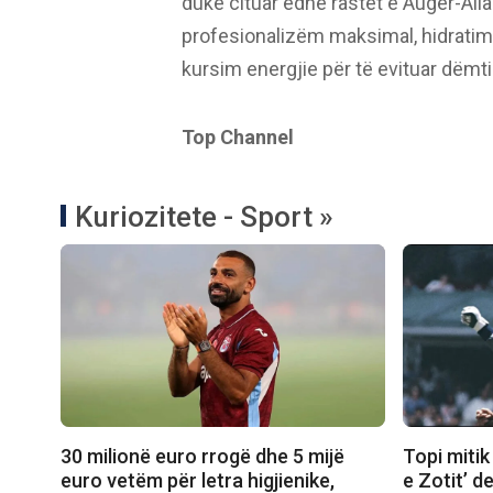
duke cituar edhe rastet e Auger-Alias
profesionalizëm maksimal, hidratim
kursim energjie për të evituar dëmt
Top Channel
Kuriozitete - Sport »
30 milionë euro rrogë dhe 5 mijë
Topi mitik
euro vetëm për letra higjienike,
e Zotit’ d