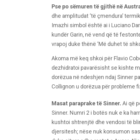
Pse po sëmuren të gjithë në Austr
dhe amplitudat ‘të çmendura’ termi
Imazhi simbol është ai i Luciano Dar
kundër Garin, në vend që të festont
vrapoj duke thënë ‘Më duhet të shk
Akoma më keq shkoi për Flavio Coboll
dezhidratoi pavarësisht se kishte 
dorëzua në ndeshjen ndaj Sinner pa
Collignon u dorëzua për probleme fi
Masat paraprake të Sinner.
Ai që p
Sinner. Numri 2 i botës nuk e ka harru
kushtoi shtrenjtë dhe vendosi të bl
djersitesh; nëse nuk konsumon sasi