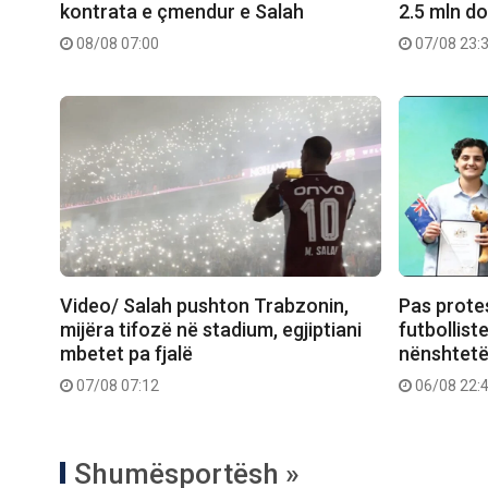
kontrata e çmendur e Salah
2.5 mln do
08/08 07:00
07/08 23:
Video/ Salah pushton Trabzonin,
Pas prote
mijëra tifozë në stadium, egjiptiani
futbollist
mbetet pa fjalë
nënshtetë
07/08 07:12
06/08 22:
Shumësportësh »