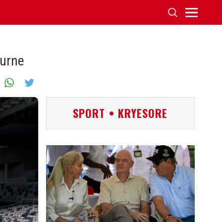
ourne
SPORT • KRYESORE