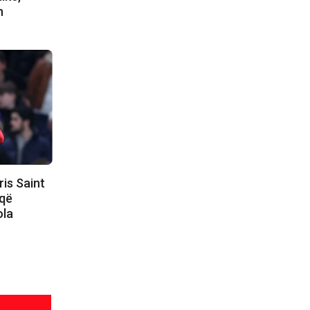
h
ris Saint
 që
ola