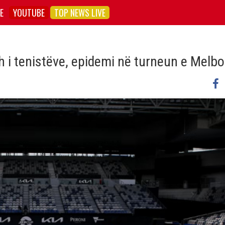
E
YOUTUBE
TOP NEWS LIVE
h i tenistëve, epidemi në turneun e Melb