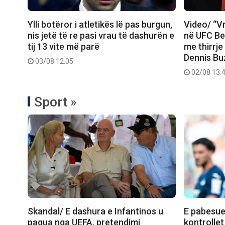
Ylli botëror i atletikës lë pas burgun,
Video/ “Vr
nis jetë të re pasi vrau të dashurën e
në UFC Be
tij 13 vite më parë
me thirrje
Dennis Bu
03/08 12:05
02/08 13:
Sport »
Skandal/ E dashura e Infantinos u
E pabesue
pagua nga UEFA, pretendimi
kontrollet