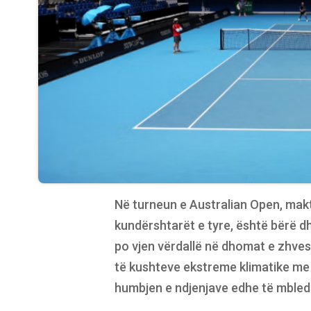
Në turneun e Australian Open, mak
kundërshtarët e tyre, është bërë dhi
po vjen vërdallë në dhomat e zhves
të kushteve ekstreme klimatike me
humbjen e ndjenjave edhe të mbled