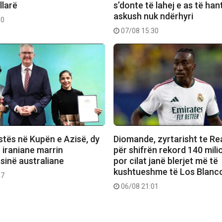
llarë
s’donte të lahej e as të han
askush nuk ndërhyri
30
07/08 15:30
stës në Kupën e Azisë, dy
Diomande, zyrtarisht te Re
e iraniane marrin
për shifrën rekord 140 mili
sinë australiane
por cilat janë blerjet më të
kushtueshme të Los Blanc
47
06/08 21:01