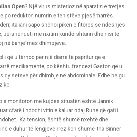
alian Open
? Një virus misterioz në aparatin e tretjes
ke po redukton numrin e tenistëve pjesëmarrës.
deri; italiani sapo shënoi pikën e fitores së ndeshjes
e, përshëndeti me nxitim kundërshtarin dhe nisi të
oj në banjë’ mes dhimbjeve.
i që u tërhoq për një diarre të papritur që e
marrë medikamente, po kështu francezi Gaston që u
s dy seteve për dhimbje në abdominale. Edhe belgu
zike.
o e monitoron me kujdes situatën është Jannik
ar cfarë i ndodhi vitin e kaluar ndaj Rune që gati i
indohet. ‘Ka tension, është shumë nxehtë dhe
në e duhur të lëngjeve rrezikon shumë-tha Sinner