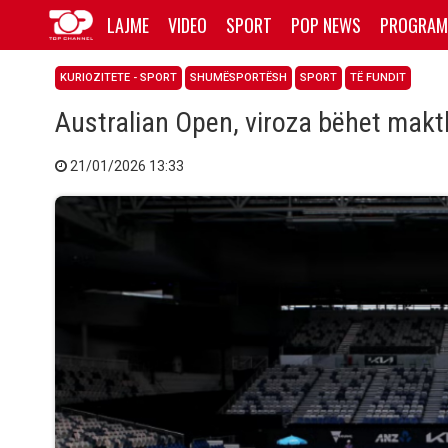
LAJME
VIDEO
SPORT
POP NEWS
PROGRAM
KURIOZITETE - SPORT
SHUMËSPORTËSH
SPORT
TË FUNDIT
Australian Open, viroza bëhet makt
21/01/2026 13:33