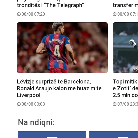
tronditës i “The Telegraph”
transferimi
08/08 07:20
08/08 07:
Lëvizje surprizë te Barcelona,
Topi mitik
Ronald Araujo kalon me huazim te
e Zotit’ d
Liverpool
2.5 mln do
08/08 00:03
07/08 23:
Na ndiqni: