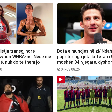
istja transgjinore
Bota e mundjes në zi/ Nda
 synon WNBA-në: Nëse më
papritur nga jeta luftëtari 
ë, nuk do të them jo
moshën 34-vjeçare, dysho
10
04/08 08:26