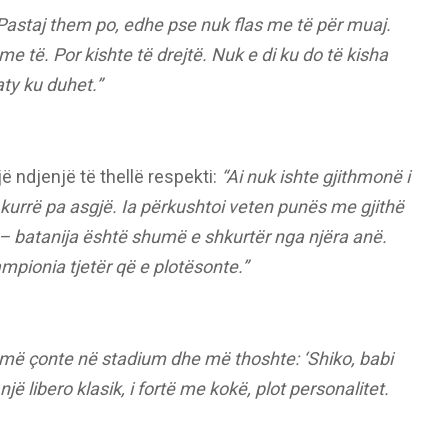
astaj them po, edhe pse nuk flas me të për muaj.
 me të. Por kishte të drejtë. Nuk e di ku do të kisha
 aty ku duhet.”
jë ndjenjë të thellë respekti:
“Ai nuk ishte gjithmonë i
e kurrë pa asgjë. Ia përkushtoi veten punës me gjithë
 – batanija është shumë e shkurtër nga njëra anë.
ampionia tjetër që e plotësonte.”
i më çonte në stadium dhe më thoshte: ‘Shiko, babi
ë libero klasik, i fortë me kokë, plot personalitet.