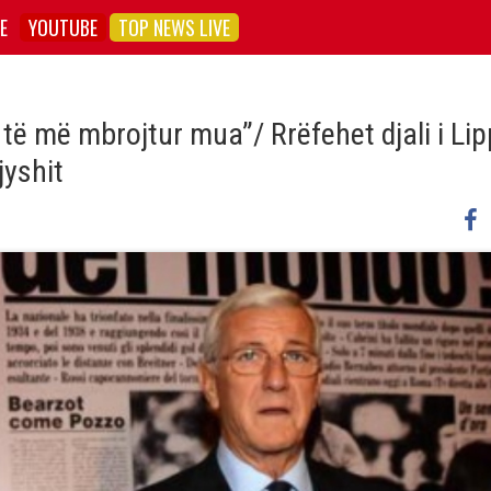
E
YOUTUBE
TOP NEWS LIVE
ë më mbrojtur mua”/ Rrëfehet djali i Lipp
jyshit