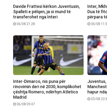
Davide Frattesi kërkon Juventusin,
Inter, Mkhi
Spalleti e pëlqen, ja si mund të
Dua të fi
transferohet nga Interi
përpara t
06/08 21:28
06/08 11:
Inter-Dimarco, nis puna për
Juventus, 
rinovimin deri në 2030, komplikohet
Manchester
çështja Romero, ndërhyn Atletico
hapur nda
Madrid
05/08 23:
06/08 09:47