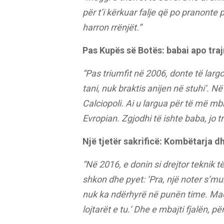
për t’i kërkuar falje që po pranonte 
harron rrënjët.”
Pas Kupës së Botës: babai apo traj
“Pas triumfit në 2006, donte të larg
tani, nuk braktis anijen në stuhi’. 
Calciopoli. Ai u largua për të më mb
Evropian. Zgjodhi të ishte baba, jo tr
Një tjetër sakrificë: Kombëtarja dhe
“Në 2016, e donin si drejtor teknik t
shkon dhe pyet: ‘Pra, një noter s’mun
nuk ka ndërhyrë në punën time. Mad
lojtarët e tu.’ Dhe e mbajti fjalën, pë