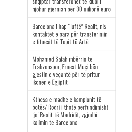
shqiptar transferohet te klubi i
njohur gjerman për 30 milionë euro
Barcelona i hap “luftë” Realit, nis
kontaktet e para për transferimin
e fituesit të Topit të Artë
Mohamed Salah mbërrin te
Trabzonspor, Ernest Muçi bën
gjestin e veçantë për të pritur
ikonën e Egjiptit
Kthesa e madhe e kampionit të
botës/ Rodri i thotë përfundimisht
‘jo’ Realit të Madridit, zgjodhi
kalimin te Barcelona