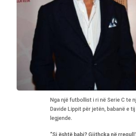
Nga një futbollist i ri në Serie C te
Davide Lippit për jetën, babanë e tij
legjende.
“Si është babi? Gjithçka në rregull