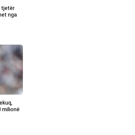
 tjetër
ohet nga
ekuq,
8 milionë