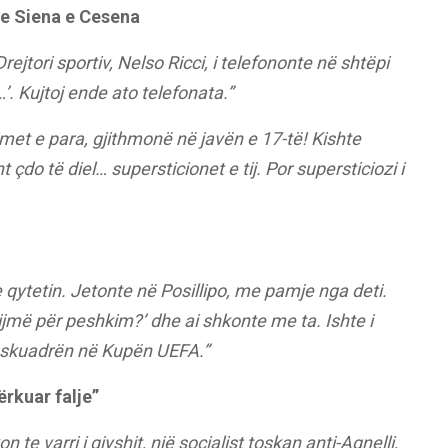
 te Siena e Cesena
Drejtori sportiv, Nelso Ricci, i telefononte në shtëpi
…’. Kujtoj ende ato telefonata.”
et e para, gjithmonë në javën e 17-të! Kishte
t çdo të diel… supersticionet e tij. Por supersticiozi i
 qytetin. Jetonte në Posillipo, me pamje nga deti.
vijmë për peshkim?’ dhe ai shkonte me ta. Ishte i
i skuadrën në Kupën UEFA.”
kërkuar falje”
 te varri i gjyshit, një socialist toskan anti-Agnelli,