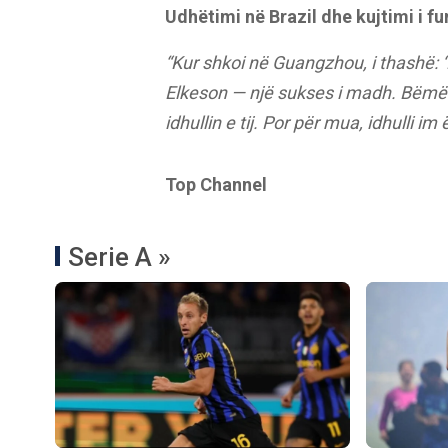
Udhëtimi në Brazil dhe kujtimi i fu
“Kur shkoi në Guangzhou, i thashë: ‘
Elkeson — një sukses i madh. Bëmë n
idhullin e tij. Por për mua, idhulli im
Top Channel
Serie A »