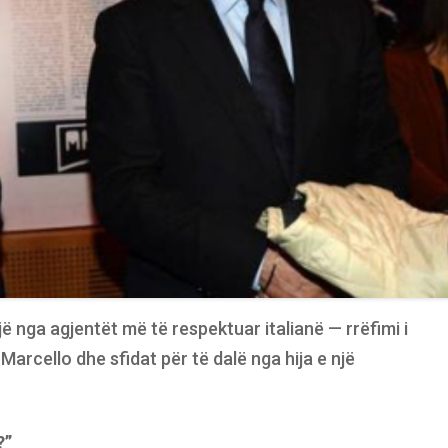
 një nga agjentët më të respektuar italianë — rrëfimi i
 Marcello dhe sfidat për të dalë nga hija e një
?”