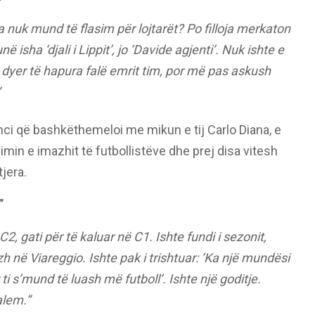
a nuk mund të flasim për lojtarët? Po filloja merkaton
ë isha ‘djali i Lippit’, jo ‘Davide agjenti’. Nuk ishte e
 dyer të hapura falë emrit tim, por më pas askush
nci që bashkëthemeloi me mikun e tij Carlo Diana, e
min e imazhit të futbollistëve dhe prej disa vitesh
tjera.
”
 C2, gati për të kaluar në C1. Ishte fundi i sezonit,
 në Viareggio. Ishte pak i trishtuar: ‘Ka një mundësi
ti s’mund të luash më futboll’. Ishte një goditje.
alem.”