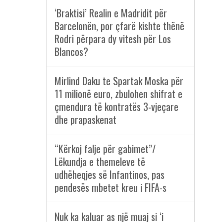
‘Braktisi’ Realin e Madridit për
Barcelonën, por çfarë kishte thënë
Rodri përpara dy vitesh për Los
Blancos?
Mirlind Daku te Spartak Moska për
11 milionë euro, zbulohen shifrat e
çmendura të kontratës 3-vjeçare
dhe prapaskenat
“Kërkoj falje për gabimet”/
Lëkundja e themeleve të
udhëheqjes së Infantinos, pas
pendesës mbetet kreu i FIFA-s
Nuk ka kaluar as një muaj si ‘i