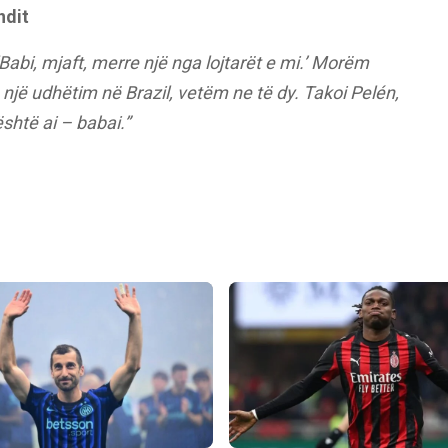
ndit
Babi, mjaft, merre një nga lojtarët e mi.’ Morëm
jë udhëtim në Brazil, vetëm ne të dy. Takoi Pelén,
 është ai – babai.”