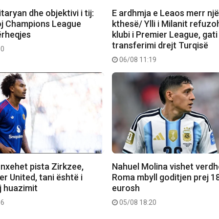
taryan dhe objektivi i tij:
E ardhmja e Leaos merr një
toj Champions League
kthesë/ Ylli i Milanit refuz
ërheqjes
klubi i Premier League, gati
transferimi drejt Turqisë
50
06/08 11:19
nxehet pista Zirkzee,
Nahuel Molina vishet verdh
 United, tani është i
Roma mbyll goditjen prej 1
j huazimit
eurosh
56
05/08 18:20