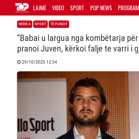
LAJME
VIDEO
SPORT
POP NEWS
PROGRAM
SERIE A
SPORT
TË FUNDIT
“Babai u largua nga kombëtarja për t
pranoi Juven, kërkoi falje te varri i g
29/10/2025 12:54