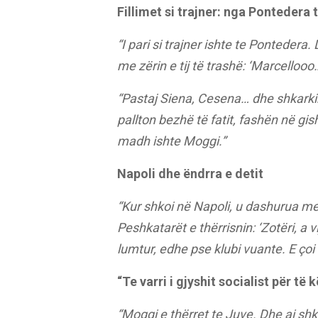
Fillimet si trajner: nga Pontedera
“I pari si trajner ishte te Pontedera. 
me zërin e tij të trashë: ‘Marcellooo
“Pastaj Siena, Cesena… dhe shkarkim
pallton bezhë të fatit, fashën në gish
madh ishte Moggi.”
Napoli dhe ëndrra e detit
“Kur shkoi në Napoli, u dashurua me
Peshkatarët e thërrisnin: ‘Zotëri, a 
lumtur, edhe pse klubi vuante. E ço
“Te varri i gjyshit socialist për të 
“Moggi e thërret te Juve. Dhe ai shkon