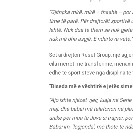
“Gjithçka mirë, mirë – thashë – por 
time të parë. Për drejtorët sportivë un
lehtë. Nuk dua të them se nuk gjeta
nuk më dha asgjë. E ndërtova vetë.”
Sot ai drejton Reset Group, një agje
cila merret me transferime, menaxhi
edhe të sportistëve nga disiplina të 
“Biseda më e vështirë e jetës sime
“Ajo ishte njëzet vjeç, luaja në Serie
maj, dhe babai më telefonon në plazh
unike për mua te Juve si trajner, por 
Babai im, ‘legjenda’, më thotë të nd