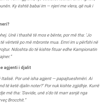
punën. Ky është babai im — njeri me vlera, që nuk i
neri?
ohej. Unë i thashë të mos e bënte, por më tha: ‘Jo
Në të vërtetë po më mbronte mua. Emri im u përfshi në
rojtur. Ndoshta do të kishte fituar edhe Kampionatin
ajner.”
 agjenti i djalit
ë Italisë. Por unë isha agjent — papajtueshmëri. Ai
d të ketë djalin noter?’ Por nuk kishte zgjidhje. Kurrë
je më tha: ‘Davide, unë s’do të marr asnjë nga
rveç Brocchit.”