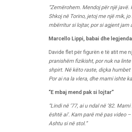
“Zemërohem. Mendoj për një javë. P
Shkoj në Torino, jetoj me një mik, jo
mbërritur si lojtar, por si agjent jam
Marcello Lippi, babai dhe legjenda
Davide flet për figurën e të atit me n
pranishëm fizikisht, por nuk na lint
shpirt. Në këto raste, diçka humbet
Por ai na la vlera, dhe mami ishte k
“E mbaj mend pak si lojtar”
“Lindi në ’77, ai u ndal në ’82. Mam
është ai’. Kam parë më pas video – nj
Ashtu si në stol.”