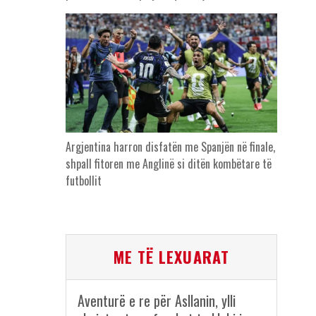
Argjentina harron disfatën me Spanjën në finale,
shpall fitoren me Anglinë si ditën kombëtare të
futbollit
ME TË LEXUARAT
Aventurë e re për Asllanin, ylli