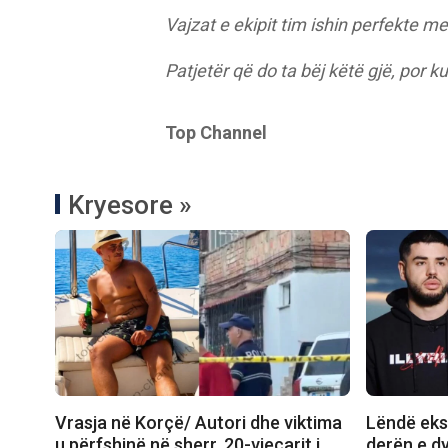
Vajzat e ekipit tim ishin perfekte
Patjetër që do ta bëj këtë gjë, por k
Top Channel
Kryesore »
Vrasja në Korçë/ Autori dhe viktima
Lëndë eks
u përfshinë në sherr, 20-vjeçarit i
derën e dy