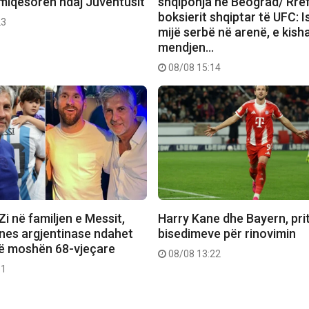
 miqësoren ndaj Juventusit
shqiponja në Beograd/ Rrëf
boksierit shqiptar të UFC: I
23
mijë serbë në arenë, e kish
mendjen…
08/08 15:14
 Zi në familjen e Messit,
Harry Kane dhe Bayern, pritet
ones argjentinase ndahet
bisedimeve për rinovimin
në moshën 68-vjeçare
08/08 13:22
11