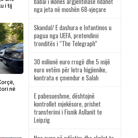
babai i ikones argjentinase ndahet
 i tij
nga jeta në moshën 68-vjeçare
Skandal/ E dashura e Infantinos u
pagua nga UEFA, pretendimi
tronditës i “The Telegraph”
30 milionë euro rrogë dhe 5 mijë
euro vetëm për letra higjienike,
kontrata e çmendur e Salah
Korçë,
tori në
E pabesueshme, dështojnë
kontrollet mjekësore, prishet
transferimi i Fisnik Asllanit te
Leipzig