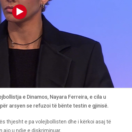
jbollistja e Dinamos, Nayara Ferreira, e cila u
për arsyen se refuzoi të bënte testin e gjinisë.
ës thjesht e pa volejbollisten dhe i kërkoi asaj të
ën ajo u ndje e diskriminuar.