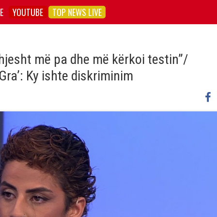
E
YOUTUBE
TOP NEWS LIVE
thjesht më pa dhe më kërkoi testin”/
Gra’: Ky ishte diskriminim