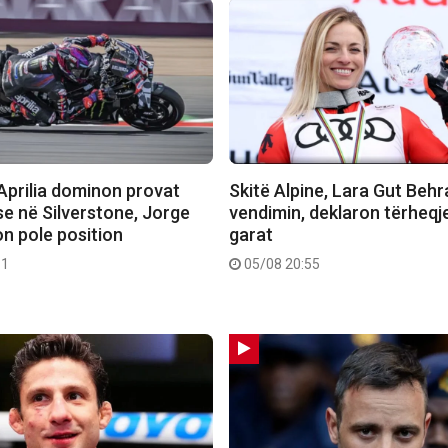
prilia dominon provat
Skitë Alpine, Lara Gut Beh
se në Silverstone, Jorge
vendimin, deklaron tërheqj
on pole position
garat
11
05/08 20:55