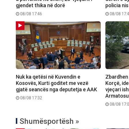
gjendet thika në dorë
policia ni
08/08 17:46
08/08 17:
Nuk ka qetësi në Kuvendin e
Zbardhen 
Kosovës, Kurti goditet me vezë
Korçë, ide
gjatë seancës nga deputetja e AAK
vjeçari is
Armatosu
08/08 17:32
08/08 17:
Shumësportësh »