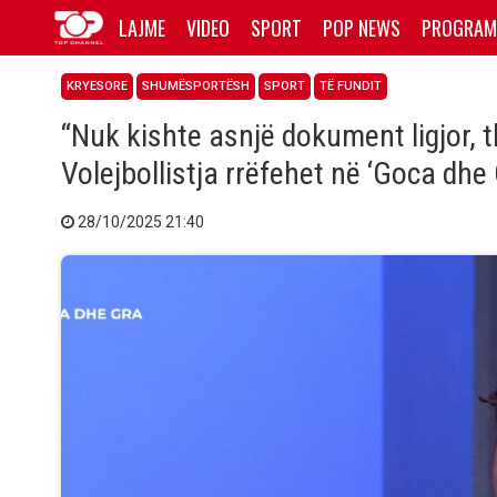
LAJME
VIDEO
SPORT
POP NEWS
PROGRAM
KRYESORE
SHUMËSPORTËSH
SPORT
TË FUNDIT
“Nuk kishte asnjë dokument ligjor, 
Volejbollistja rrëfehet në ‘Goca dhe 
28/10/2025 21:40