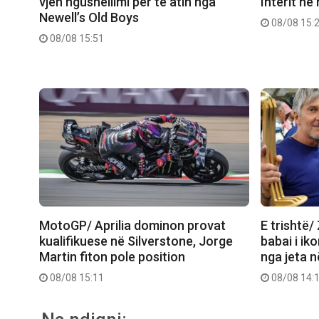
vjen ngushëllimi për të atin nga
Interit në
Newell’s Old Boys
08/08 15:
08/08 15:51
MotoGP/ Aprilia dominon provat
E trishtë/
kualifikuese në Silverstone, Jorge
babai i ik
Martin fiton pole position
nga jeta 
08/08 15:11
08/08 14: