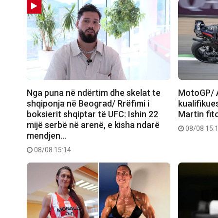
Nga puna në ndërtim dhe skelat te
MotoGP/ A
shqiponja në Beograd/ Rrëfimi i
kualifikue
boksierit shqiptar të UFC: Ishin 22
Martin fit
mijë serbë në arenë, e kisha ndarë
08/08 15:
mendjen…
08/08 15:14