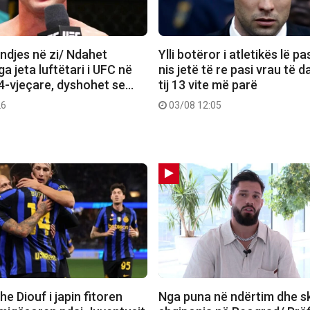
ndjes në zi/ Ndahet
Ylli botëror i atletikës lë p
ga jeta luftëtari i UFC në
nis jetë të re pasi vrau të 
-vjeçare, dyshohet se…
tij 13 vite më parë
26
03/08 12:05
e Diouf i japin fitoren
Nga puna në ndërtim dhe sk