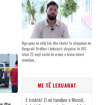
Nga puna në ndërtim dhe skelat te shqiponja në
Beograd/ Rrëfimi i boksierit shqiptar të UFC:
Ishin 22 mijë serbë në arenë, e kisha ndarë
mendjen…
ME TË LEXUARAT
E trishtë/ Zi në familjen e Messit,
e
je dhe