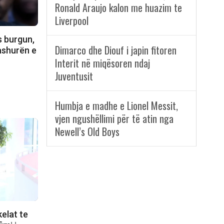
Ronald Araujo kalon me huazim te
Liverpool
as burgun,
Dimarco dhe Diouf i japin fitoren
dashurën e
Interit në miqësoren ndaj
Juventusit
Humbja e madhe e Lionel Messit,
vjen ngushëllimi për të atin nga
Newell’s Old Boys
elat te