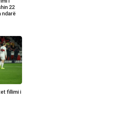
imi i
shin 22
a ndarë
 fillimi i