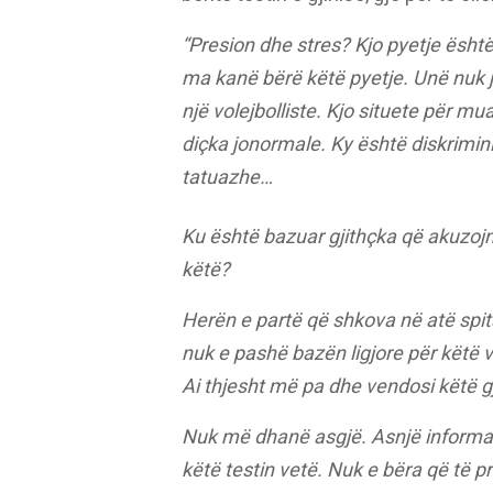
“Presion dhe stres? Kjo pyetje ësh
ma kanë bërë këtë pyetje. Unë nuk 
një volejbolliste. Kjo situete për m
diçka jonormale. Ky është diskrimin
tatuazhe…
Ku është bazuar gjithçka që akuzojn
këtë?
Herën e partë që shkova në atë spit
nuk e pashë bazën ligjore për këtë
Ai thjesht më pa dhe vendosi këtë g
Nuk më dhanë asgjë. Asnjë informaci
këtë testin vetë. Nuk e bëra që të p