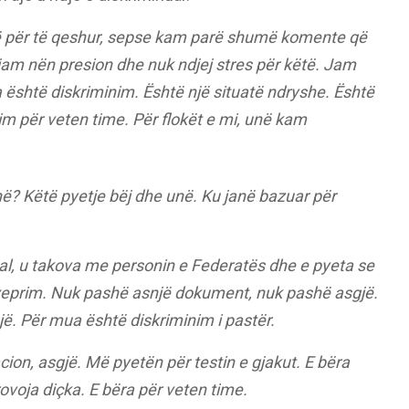
të për të qeshur, sepse kam parë shumë komente që
jam nën presion dhe nuk ndjej stres për këtë. Jam
ua është diskriminim. Është një situatë ndryshe. Është
im për veten time. Për flokët e mi, unë kam
ë? Këtë pyetje bëj dhe unë. Ku janë bazuar për
al, u takova me personin e Federatës dhe e pyeta se
 veprim. Nuk pashë asnjë dokument, nuk pashë asgjë.
jë. Për mua është diskriminim i pastër.
on, asgjë. Më pyetën për testin e gjakut. E bëra
rovoja diçka. E bëra për veten time.