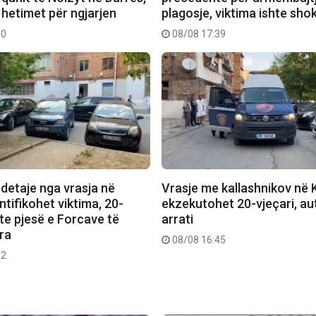
s hetimet për ngjarjen
plagosje, viktima ishte shoku
40
08/08 17:39
detaje nga vrasja në
Vrasje me kallashnikov në 
ntifikohet viktima, 20-
ekzekutohet 20-vjeçari, au
hte pjesë e Forcave të
arrati
ra
08/08 16:45
02