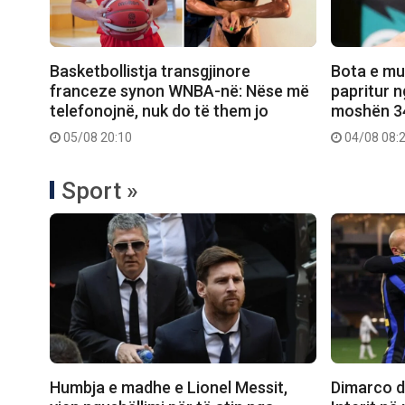
Basketbollistja transgjinore
Bota e mu
franceze synon WNBA-në: Nëse më
papritur n
telefonojnë, nuk do të them jo
moshën 34
05/08 20:10
04/08 08:
Sport »
Humbja e madhe e Lionel Messit,
Dimarco dh