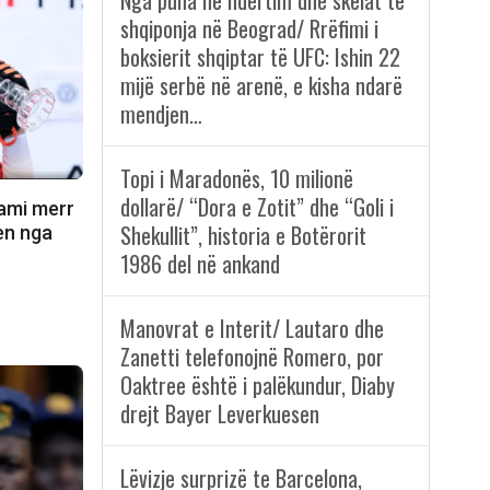
Nga puna në ndërtim dhe skelat te
shqiponja në Beograd/ Rrëfimi i
boksierit shqiptar të UFC: Ishin 22
mijë serbë në arenë, e kisha ndarë
mendjen…
Topi i Maradonës, 10 milionë
dollarë/ “Dora e Zotit” dhe “Goli i
rami merr
Shekullit”, historia e Botërorit
en nga
1986 del në ankand
Manovrat e Interit/ Lautaro dhe
Zanetti telefonojnë Romero, por
Oaktree është i palëkundur, Diaby
drejt Bayer Leverkuesen
Lëvizje surprizë te Barcelona,