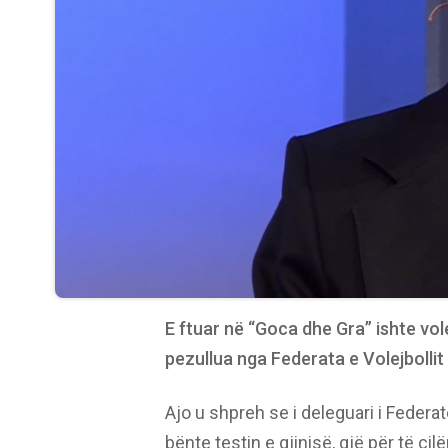
E ftuar në “Goca dhe Gra” ishte vole
pezullua nga Federata e Volejbollit 
Ajo u shpreh se i deleguari i Federat
bënte testin e gjinisë, gjë për të cil