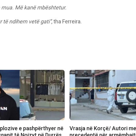
 me mua. Më kanë mbështetur.
ur të ndihem vetë gati”
, tha Ferreira.
plozive e pashpërthyer në
Vrasja në Korçë/ Autori m
qanit të Noizyt në Durrës,
precedentë për armëmbajt