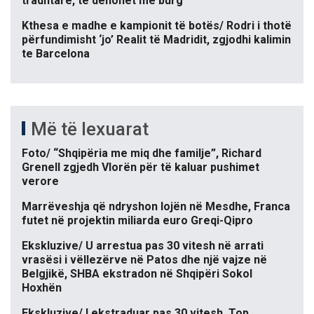
tradhtare, të dënohet me burg
Kthesa e madhe e kampionit të botës/ Rodri i thotë
përfundimisht ‘jo’ Realit të Madridit, zgjodhi kalimin
te Barcelona
Më të lexuarat
Foto/ “Shqipëria me miq dhe familje”, Richard
Grenell zgjedh Vlorën për të kaluar pushimet
verore
Marrëveshja që ndryshon lojën në Mesdhe, Franca
futet në projektin miliarda euro Greqi-Qipro
Ekskluzive/ U arrestua pas 30 vitesh në arrati
vrasësi i vëllezërve në Patos dhe një vajze në
Belgjikë, SHBA ekstradon në Shqipëri Sokol
Hoxhën
Ekskluzive/ I ekstraduar pas 30 vitesh, Top