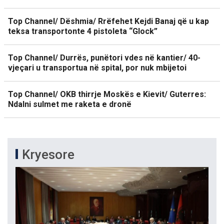
Top Channel/ Dëshmia/ Rrëfehet Kejdi Banaj që u kap
teksa transportonte 4 pistoleta “Glock”
Top Channel/ Durrës, punëtori vdes në kantier/ 40-
vjeçari u transportua në spital, por nuk mbijetoi
Top Channel/ OKB thirrje Moskës e Kievit/ Guterres:
Ndalni sulmet me raketa e dronë
Kryesore