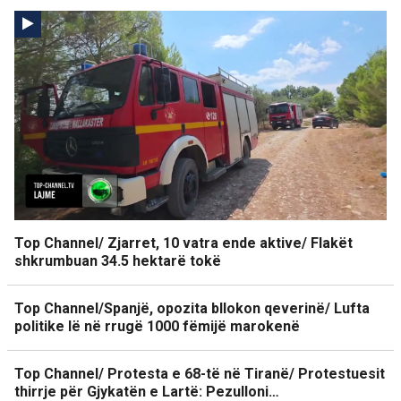
Top Channel/ Zjarret, 10 vatra ende aktive/ Flakët
shkrumbuan 34.5 hektarë tokë
Top Channel/Spanjë, opozita bllokon qeverinë/ Lufta
politike lë në rrugë 1000 fëmijë marokenë
Top Channel/ Protesta e 68-të në Tiranë/ Protestuesit
thirrje për Gjykatën e Lartë: Pezulloni…