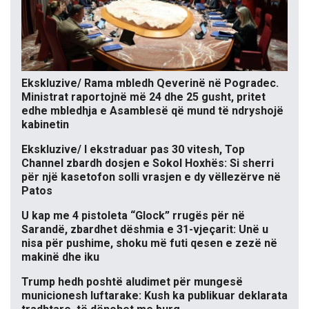
Ekskluzive/ Rama mbledh Qeverinë në Pogradec.
Ministrat raportojnë më 24 dhe 25 gusht, pritet
edhe mbledhja e Asamblesë që mund të ndryshojë
kabinetin
Ekskluzive/ I ekstraduar pas 30 vitesh, Top
Channel zbardh dosjen e Sokol Hoxhës: Si sherri
për një kasetofon solli vrasjen e dy vëllezërve në
Patos
U kap me 4 pistoleta “Glock” rrugës për në
Sarandë, zbardhet dëshmia e 31-vjeçarit: Unë u
nisa për pushime, shoku më futi qesen e zezë në
makinë dhe iku
Trump hedh poshtë aludimet për mungesë
municionesh luftarake: Kush ka publikuar deklarata