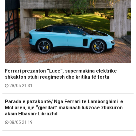
Ferrari prezanton “Luce”, supermakina elektrike
shkakton stuhi reagimesh dhe kritika të forta
28/05 21:31
Parada e pazakontë/ Nga Ferrari te Lamborghimi e
McLaren, një “gjerdan” makinash lukzose zbukuron
aksin Elbasan-Librazhd
08/05 21:19