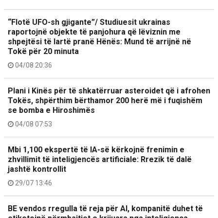
“Flotë UFO-sh gjigante”/ Studiuesit ukrainas
raportojnë objekte të panjohura që lëviznin me
shpejtësi të lartë pranë Hënës: Mund të arrijnë në
Tokë për 20 minuta
04/08 20:36
Plani i Kinës për të shkatërruar asteroidet që i afrohen
Tokës, shpërthim bërthamor 200 herë më i fuqishëm
se bomba e Hiroshimës
04/08 07:53
Mbi 1,100 ekspertë të IA-së kërkojnë frenimin e
zhvillimit të inteligjencës artificiale: Rrezik të dalë
jashtë kontrollit
29/07 13:46
BE vendos rregulla të reja për AI, kompanitë duhet të