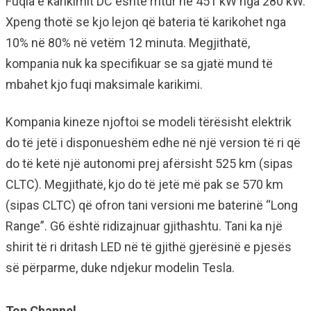
Fuqia e karikimit DC është rritur në 451 kW nga 280 kW.
Xpeng thotë se kjo lejon që bateria të karikohet nga
10% në 80% në vetëm 12 minuta. Megjithatë,
kompania nuk ka specifikuar se sa gjatë mund të
mbahet kjo fuqi maksimale karikimi.
Kompania kineze njoftoi se modeli tërësisht elektrik
do të jetë i disponueshëm edhe në një version të ri që
do të ketë një autonomi prej afërsisht 525 km (sipas
CLTC). Megjithatë, kjo do të jetë më pak se 570 km
(sipas CLTC) që ofron tani versioni me baterinë “Long
Range”. G6 është ridizajnuar gjithashtu. Tani ka një
shirit të ri dritash LED në të gjithë gjerësinë e pjesës
së përparme, duke ndjekur modelin Tesla.
Top Channel