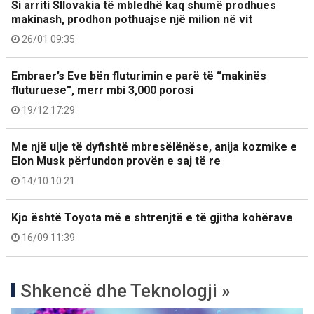
Si arriti Sllovakia të mbledhë kaq shumë prodhues
makinash, prodhon pothuajse një milion në vit
26/01 09:35
Embraer’s Eve bën fluturimin e parë të “makinës
fluturuese”, merr mbi 3,000 porosi
19/12 17:29
Me një ulje të dyfishtë mbresëlënëse, anija kozmike e
Elon Musk përfundon provën e saj të re
14/10 10:21
Kjo është Toyota më e shtrenjtë e të gjitha kohërave
16/09 11:39
Shkencë dhe Teknologji »