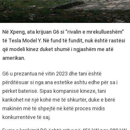
Në Xpeng, ata krijuan G6 si “rivalin e mrekullueshëm”
të Tesla Model Y. Në fund të fundit, nuk është rastësi
që modeli kinez duket shumë i ngjashëm me atë
amerikan.
G6 u prezantua në vitin 2023 dhe tani është
përditësuar si nga ana estetike ashtu edhe për sa i
përket baterisë. Sipas kompanisë kineze, tani
karikohet në një kohë më të shkurtër, duke e bërë
makinën më të shpejtë në këtë proces midis
konkurrentëve të saj.