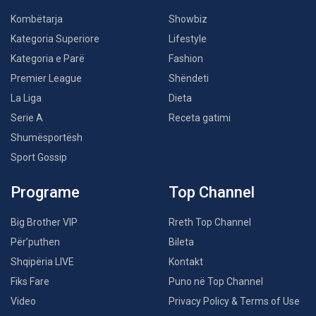
Kombëtarja
Showbiz
Kategoria Superiore
Lifestyle
Kategoria e Parë
Fashion
Premier League
Shëndeti
La Liga
Dieta
Serie A
Receta gatimi
Shumësportësh
Sport Gossip
Programe
Top Channel
Big Brother VIP
Rreth Top Channel
Për’puthen
Bileta
Shqipëria LIVE
Kontakt
Fiks Fare
Puno në Top Channel
Video
Privacy Policy & Terms of Use