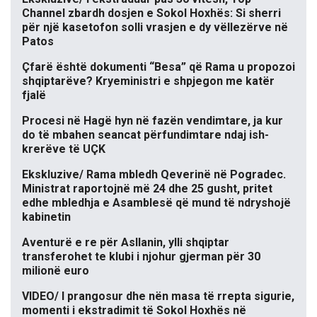
Channel zbardh dosjen e Sokol Hoxhës: Si sherri
për një kasetofon solli vrasjen e dy vëllezërve në
Patos
Çfarë është dokumenti “Besa” që Rama u propozoi
shqiptarëve? Kryeministri e shpjegon me katër
fjalë
Procesi në Hagë hyn në fazën vendimtare, ja kur
do të mbahen seancat përfundimtare ndaj ish-
krerëve të UÇK
Ekskluzive/ Rama mbledh Qeverinë në Pogradec.
Ministrat raportojnë më 24 dhe 25 gusht, pritet
edhe mbledhja e Asamblesë që mund të ndryshojë
kabinetin
Aventurë e re për Asllanin, ylli shqiptar
transferohet te klubi i njohur gjerman për 30
milionë euro
VIDEO/ I prangosur dhe nën masa të rrepta sigurie,
momenti i ekstradimit të Sokol Hoxhës në