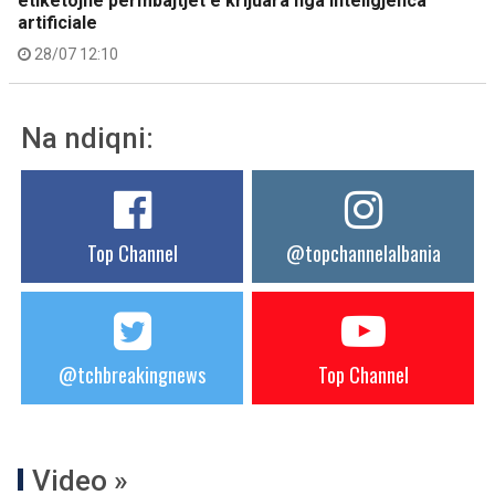
etiketojnë përmbajtjet e krijuara nga inteligjenca
artificiale
28/07 12:10
Na ndiqni:
Top Channel
@topchannelalbania
@tchbreakingnews
Top Channel
Video »