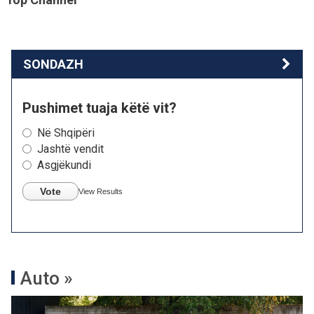
SONDAZH
Pushimet tuaja këtë vit?
Në Shqipëri
Jashtë vendit
Asgjëkundi
Vote
View Results
Auto »