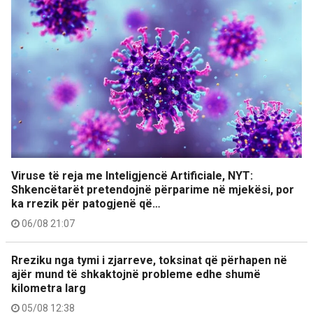
Viruse të reja me Inteligjencë Artificiale, NYT:
Shkencëtarët pretendojnë përparime në mjekësi, por
ka rrezik për patogjenë që…
06/08 21:07
Rreziku nga tymi i zjarreve, toksinat që përhapen në
ajër mund të shkaktojnë probleme edhe shumë
kilometra larg
05/08 12:38