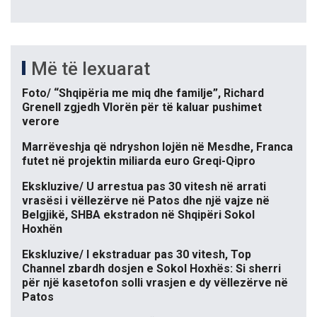
Më të lexuarat
Foto/ “Shqipëria me miq dhe familje”, Richard
Grenell zgjedh Vlorën për të kaluar pushimet
verore
Marrëveshja që ndryshon lojën në Mesdhe, Franca
futet në projektin miliarda euro Greqi-Qipro
Ekskluzive/ U arrestua pas 30 vitesh në arrati
vrasësi i vëllezërve në Patos dhe një vajze në
Belgjikë, SHBA ekstradon në Shqipëri Sokol
Hoxhën
Ekskluzive/ I ekstraduar pas 30 vitesh, Top
Channel zbardh dosjen e Sokol Hoxhës: Si sherri
për një kasetofon solli vrasjen e dy vëllezërve në
Patos