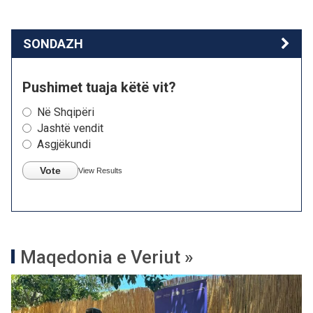
SONDAZH
Pushimet tuaja këtë vit?
Në Shqipëri
Jashtë vendit
Asgjëkundi
Vote
View Results
Maqedonia e Veriut »