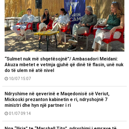
“Sulmet nuk më shqetësojnë”/ Ambasadori Meidani:
Akuza mbetet e vetmja gjuhë që dinë të flasin, unë nuk
do të ulem në atë nivel
10/07 15:07
Ndryshime në qeverinë e Maqedonisë së Veriut,
Mickoski prezanton kabinetin e ri, ndryshojnë 7
ministri dhe hyn një partner i ri
01/07 09:14
Nga “Iliria” te “Marshall Tito”, ndryshimi i emrave të