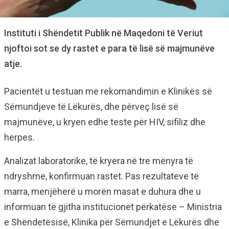
Instituti i Shëndetit Publik në Maqedoni të Veriut
njoftoi sot se dy rastet e para të lisë së majmunëve
atje.
Pacientët u testuan me rekomandimin e Klinikës së
Sëmundjeve të Lëkurës, dhe përveç lisë së
majmunëve, u kryen edhe teste për HIV, sifiliz dhe
herpes.
Analizat laboratorike, të kryera në tre mënyra të
ndryshme, konfirmuan rastet. Pas rezultateve të
marra, menjëherë u morën masat e duhura dhe u
informuan të gjitha institucionet përkatëse – Ministria
e Shëndetësisë, Klinika për Sëmundjet e Lëkurës dhe