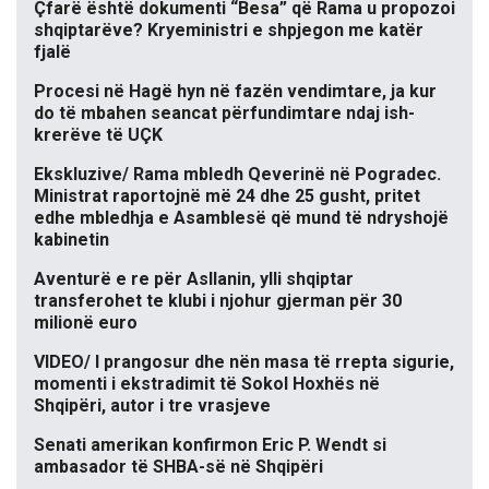
Çfarë është dokumenti “Besa” që Rama u propozoi
shqiptarëve? Kryeministri e shpjegon me katër
fjalë
Procesi në Hagë hyn në fazën vendimtare, ja kur
do të mbahen seancat përfundimtare ndaj ish-
krerëve të UÇK
Ekskluzive/ Rama mbledh Qeverinë në Pogradec.
Ministrat raportojnë më 24 dhe 25 gusht, pritet
edhe mbledhja e Asamblesë që mund të ndryshojë
kabinetin
Aventurë e re për Asllanin, ylli shqiptar
transferohet te klubi i njohur gjerman për 30
milionë euro
VIDEO/ I prangosur dhe nën masa të rrepta sigurie,
momenti i ekstradimit të Sokol Hoxhës në
Shqipëri, autor i tre vrasjeve
Senati amerikan konfirmon Eric P. Wendt si
ambasador të SHBA-së në Shqipëri