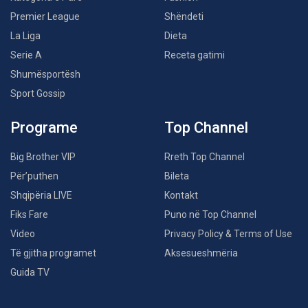
Premier League
Shëndeti
La Liga
Dieta
Serie A
Receta gatimi
Shumësportësh
Sport Gossip
Programe
Top Channel
Big Brother VIP
Rreth Top Channel
Për’puthen
Bileta
Shqipëria LIVE
Kontakt
Fiks Fare
Puno në Top Channel
Video
Privacy Policy & Terms of Use
Të gjitha programet
Aksesueshmëria
Guida TV