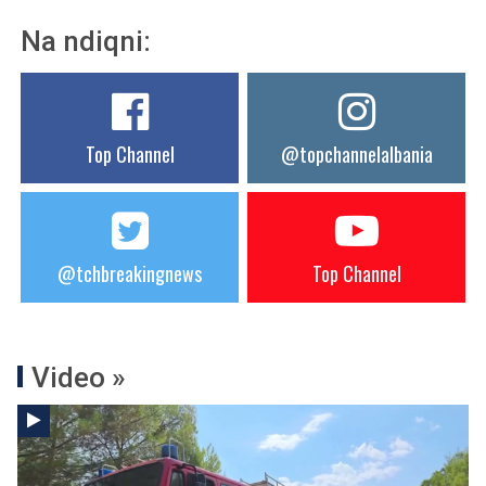
Na ndiqni:
Top Channel
@topchannelalbania
@tchbreakingnews
Top Channel
Video »