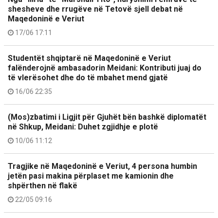
shesheve dhe rrugëve në Tetovë sjell debat në
Maqedoninë e Veriut
17/06 17:11
Studentët shqiptarë në Maqedoninë e Veriut
falënderojnë ambasadorin Meidani: Kontributi juaj do
të vlerësohet dhe do të mbahet mend gjatë
16/06 22:35
(Mos)zbatimi i Ligjit për Gjuhët bën bashkë diplomatët
në Shkup, Meidani: Duhet zgjidhje e plotë
10/06 11:12
Tragjike në Maqedoninë e Veriut, 4 persona humbin
jetën pasi makina përplaset me kamionin dhe
shpërthen në flakë
22/05 09:16