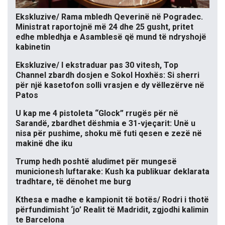
Ekskluzive/ Rama mbledh Qeverinë në Pogradec.
Ministrat raportojnë më 24 dhe 25 gusht, pritet
edhe mbledhja e Asamblesë që mund të ndryshojë
kabinetin
Ekskluzive/ I ekstraduar pas 30 vitesh, Top
Channel zbardh dosjen e Sokol Hoxhës: Si sherri
për një kasetofon solli vrasjen e dy vëllezërve në
Patos
U kap me 4 pistoleta “Glock” rrugës për në
Sarandë, zbardhet dëshmia e 31-vjeçarit: Unë u
nisa për pushime, shoku më futi qesen e zezë në
makinë dhe iku
Trump hedh poshtë aludimet për mungesë
municionesh luftarake: Kush ka publikuar deklarata
tradhtare, të dënohet me burg
Kthesa e madhe e kampionit të botës/ Rodri i thotë
përfundimisht ‘jo’ Realit të Madridit, zgjodhi kalimin
te Barcelona