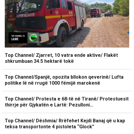
Top Channel/ Zjarret, 10 vatra ende aktive/ Flakët
shkrumbuan 34.5 hektarë tokë
Top Channel/Spanjë, opozita bllokon qeverinë/ Lufta
politike lë në rrugë 1000 fëmijë marokenë
Top Channel/ Protesta e 68-të në Tiranë/ Protestuesit
thirrje për Gjykatën e Lartë: Pezulloni…
Top Channel/ Dëshmia/ Rrëfehet Kejdi Banaj që u kap
teksa transportonte 4 pistoleta “Glock”