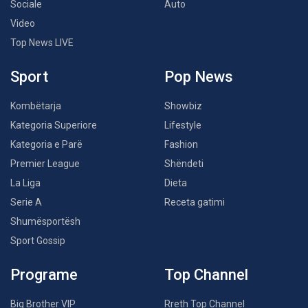
Sociale
Auto
Video
Top News LIVE
Sport
Pop News
Kombëtarja
Showbiz
Kategoria Superiore
Lifestyle
Kategoria e Parë
Fashion
Premier League
Shëndeti
La Liga
Dieta
Serie A
Receta gatimi
Shumësportësh
Sport Gossip
Programe
Top Channel
Big Brother VIP
Rreth Top Channel