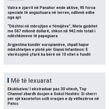
Vatra e zjarrit në Panahor ende aktive, 95 forca
speciale të angazhuara në terren, ndihmë edhe
nga ajri
“Dështoi në mbrojtjen e fëmijëve”, Meta gjobitet
me 567 milionë dollarë, shkon në 942 mln totali i
ndëshkimeve të papaguara
Argjentina kundër europianëve, shpall hapur
mbështetjen e plotë për Gianni Infantinon: E
vlerësojmë çfarë ka bërë në 10 vitet e fundit
Më të lexuarat
Ekskluzive/ I ekstraduar pas 30 vitesh, Top
Channel zbardh dosjen e Sokol Hoxhës: Si sherri
për një kasetofon solli vrasjen e dy vëllezërve në
Patos