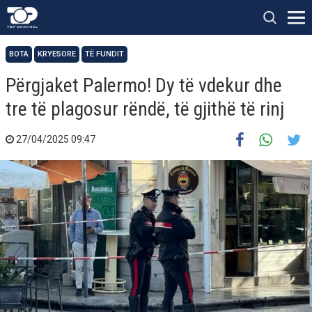
BOTA
KRYESORE
TË FUNDIT
Përgjaket Palermo! Dy të vdekur dhe
tre të plagosur rëndë, të gjithë të rinj
27/04/2025 09:47