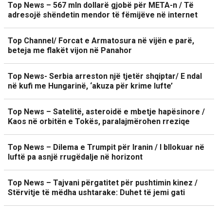
Top News – 567 mln dollarë gjobë për META-n / Të
adresojë shëndetin mendor të fëmijëve në internet
Top Channel/ Forcat e Armatosura në vijën e parë,
beteja me flakët vijon në Panahor
Top News- Serbia arreston një tjetër shqiptar/ E ndal
në kufi me Hungarinë, ‘akuza për krime lufte’
Top News – Satelitë, asteroidë e mbetje hapësinore /
Kaos në orbitën e Tokës, paralajmërohen rreziqe
Top News – Dilema e Trumpit për Iranin / I bllokuar në
luftë pa asnjë rrugëdalje në horizont
Top News – Tajvani përgatitet për pushtimin kinez /
Stërvitje të mëdha ushtarake: Duhet të jemi gati