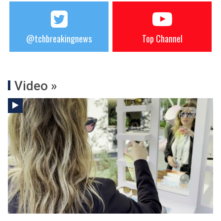
@tchbreakingnews
Top Channel
Video »