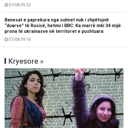
07/08 09:32
Banesat e paprekura nga sulmet nuk i shpëtojnë
“duarve” të Rusisë, hetimi i BBC: Ka marrë mbi 34 mijë
prona të ukrainasve në territoret e pushtuara
07/08 09:16
Kryesore »