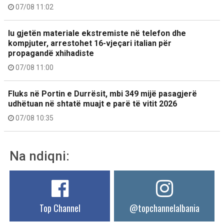
07/08 11:02
Iu gjetën materiale ekstremiste në telefon dhe
kompjuter, arrestohet 16-vjeçari italian për
propagandë xhihadiste
07/08 11:00
Fluks në Portin e Durrësit, mbi 349 mijë pasagjerë
udhëtuan në shtatë muajt e parë të vitit 2026
07/08 10:35
Na ndiqni:
Top Channel
@topchannelalbania