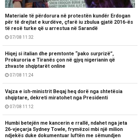
Materiale të përdorura në protestën kundër Erdogan
për të drejtat e kurdëve, çfarë iu zbulua gjatë 2016-ës
të resë turke që u arrestua në Sarandë
07/08 11:32
Hiqej si italian dhe premtonte “pako surprizë”,
Prokuroria e Tiranës çon në gjyq nigerianin që
zhvaste shqiptarët online
07/08 11:24
Vajza e ish-ministrit Beqaj heq dorë nga shtetësia
shqiptare, dekreti miratohet nga Presidenti
07/08 11:12
Humbi betejën me kancerin e rrallë, ndahet nga jeta
26-vjeçarja Sydney Towle, frymëzoi mbi një milion
ndjekës duke dokumentuar luftën me sëmundjen