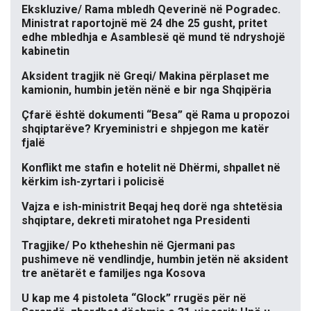
Ekskluzive/ Rama mbledh Qeverinë në Pogradec.
Ministrat raportojnë më 24 dhe 25 gusht, pritet
edhe mbledhja e Asamblesë që mund të ndryshojë
kabinetin
Aksident tragjik në Greqi/ Makina përplaset me
kamionin, humbin jetën nënë e bir nga Shqipëria
Çfarë është dokumenti “Besa” që Rama u propozoi
shqiptarëve? Kryeministri e shpjegon me katër
fjalë
Konflikt me stafin e hotelit në Dhërmi, shpallet në
kërkim ish-zyrtari i policisë
Vajza e ish-ministrit Beqaj heq dorë nga shtetësia
shqiptare, dekreti miratohet nga Presidenti
Tragjike/ Po ktheheshin në Gjermani pas
pushimeve në vendlindje, humbin jetën në aksident
tre anëtarët e familjes nga Kosova
U kap me 4 pistoleta “Glock” rrugës për në