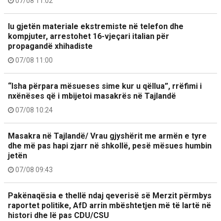
07/08 11:02
Iu gjetën materiale ekstremiste në telefon dhe
kompjuter, arrestohet 16-vjeçari italian për
propagandë xhihadiste
07/08 11:00
“Isha përpara mësueses sime kur u qëllua”, rrëfimi i
nxënëses që i mbijetoi masakrës në Tajlandë
07/08 10:24
Masakra në Tajlandë/ Vrau gjyshërit me armën e tyre
dhe më pas hapi zjarr në shkollë, pesë mësues humbin
jetën
07/08 09:43
Pakënaqësia e thellë ndaj qeverisë së Merzit përmbys
raportet politike, AfD arrin mbështetjen më të lartë në
histori dhe lë pas CDU/CSU