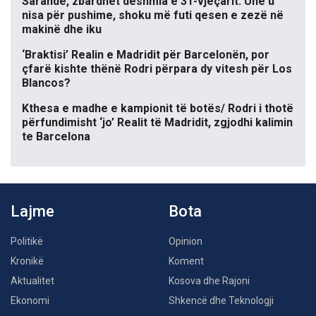
Sarandë, zbardhet dëshmia e 31-vjeçarit: Unë u
nisa për pushime, shoku më futi qesen e zezë në
makinë dhe iku
‘Braktisi’ Realin e Madridit për Barcelonën, por
çfarë kishte thënë Rodri përpara dy vitesh për Los
Blancos?
Kthesa e madhe e kampionit të botës/ Rodri i thotë
përfundimisht ‘jo’ Realit të Madridit, zgjodhi kalimin
te Barcelona
Lajme
Bota
Politikë
Opinion
Kronikë
Koment
Aktualitet
Kosova dhe Rajoni
Ekonomi
Shkencë dhe Teknologji