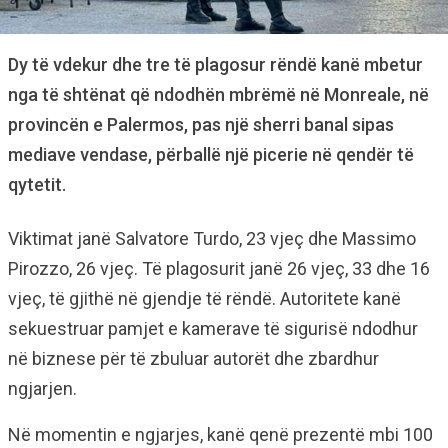
Dy të vdekur dhe tre të plagosur rëndë kanë mbetur
nga të shtënat që ndodhën mbrëmë në Monreale, në
provincën e Palermos, pas një sherri banal sipas
mediave vendase, përballë një picerie në qendër të
qytetit.
Viktimat janë Salvatore Turdo, 23 vjeç dhe Massimo
Pirozzo, 26 vjeç. Të plagosurit janë 26 vjeç, 33 dhe 16
vjeç, të gjithë në gjendje të rëndë. Autoritete kanë
sekuestruar pamjet e kamerave të sigurisë ndodhur
në biznese për të zbuluar autorët dhe zbardhur
ngjarjen.
Në momentin e ngjarjes, kanë qenë prezentë mbi 100