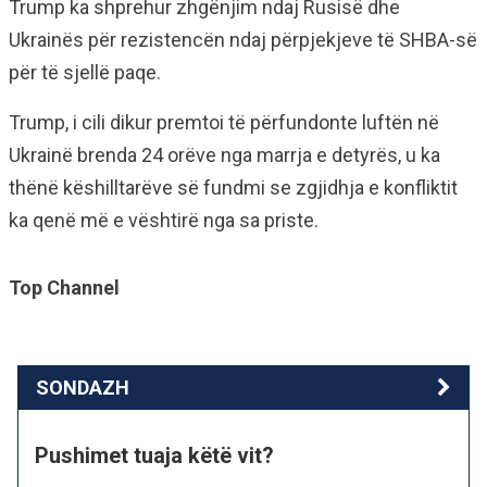
Trump ka shprehur zhgënjim ndaj Rusisë dhe
Ukrainës për rezistencën ndaj përpjekjeve të SHBA-së
për të sjellë paqe.
Trump, i cili dikur premtoi të përfundonte luftën në
Ukrainë brenda 24 orëve nga marrja e detyrës, u ka
thënë këshilltarëve së fundmi se zgjidhja e konfliktit
ka qenë më e vështirë nga sa priste.
Top Channel
SONDAZH
Pushimet tuaja këtë vit?