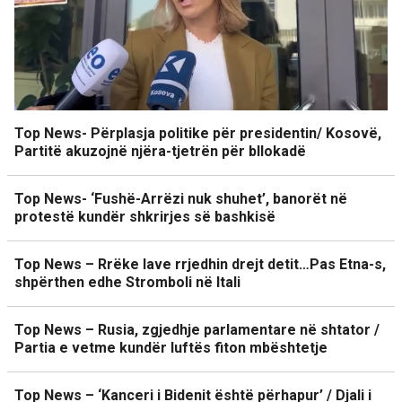
Top News- Përplasja politike për presidentin/ Kosovë,
Partitë akuzojnë njëra-tjetrën për bllokadë
Top News- ‘Fushë-Arrëzi nuk shuhet’, banorët në
protestë kundër shkrirjes së bashkisë
Top News – Rrëke lave rrjedhin drejt detit…Pas Etna-s,
shpërthen edhe Stromboli në Itali
Top News – Rusia, zgjedhje parlamentare në shtator /
Partia e vetme kundër luftës fiton mbështetje
Top News – ‘Kanceri i Bidenit është përhapur’ / Djali i