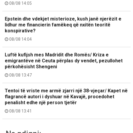
08/08 14:05
Epstein dhe vdekjet misterioze, kush janë njerëzit e
lidhur me financierin famëkeq që nxitën teoritë
konspirative?
08/08 14:04
Luftë kufijsh mes Madridit dhe Romës/ Kriza e
emigrantëve në Ceuta përplas dy vendet, pezullohet
përkohësisht Shengeni
08/08 13:47
Tentoi të vriste me armë zjarri një 38-vjeçar/ Kapet në
flagrancë autori i dyshuar në Kavajë, procedohet
penalisht edhe një person tjetër
08/08 13:41