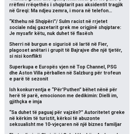
rrëfimi rrëqethës i shqiptarit pas aksidentit tragjik
në Greqi: Ma ndjeu zemra, i mora në telefon…
“Kthehu në Shqipëri”/ Sulm racist në rrjetet
sociale ndaj gazetarit grek me origjinë shqiptare:
Je mysafir këtu, nuk duhet të flasësh
Sherri në burgun e sigurisë së lartë në Fier,
plagoset anëtari i grupit të Bajrajve dhe një tjetër,
si nisi konflikti
Superkupa e Europës vjen në Top Channel, PSG
dhe Aston Villa përballen në Salzburg për trofeun
e parë të sezonit
Ish konkurrentja e “Për’Puthen” bëhet nënë për
herë të parë, emocionon me dedikimin: Dielli im,
gjithçka e imja
“Sa duhet të paguaj për vajzën?” Autoritetet greke
në kërkim të turistit, kërkoi të abuzonte
seksualisht me 10-vjeçaren në një biznes familjar