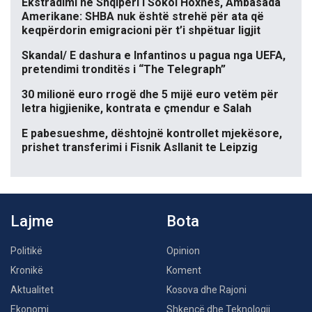
Ekstradimi në Shqipëri i Sokol Hoxhës, Ambasada
Amerikane: SHBA nuk është strehë për ata që
keqpërdorin emigracioni për t’i shpëtuar ligjit
Skandal/ E dashura e Infantinos u pagua nga UEFA,
pretendimi tronditës i “The Telegraph”
30 milionë euro rrogë dhe 5 mijë euro vetëm për
letra higjienike, kontrata e çmendur e Salah
E pabesueshme, dështojnë kontrollet mjekësore,
prishet transferimi i Fisnik Asllanit te Leipzig
Lajme
Bota
Politikë
Opinion
Kronikë
Koment
Aktualitet
Kosova dhe Rajoni
Ekonomi
Shkencë dhe Teknologji