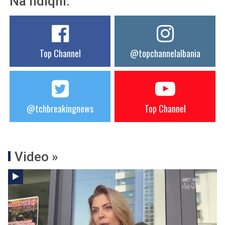
Na ndiqni:
Top Channel
@topchannelalbania
@tchbreakingnews
Top Channel
Video »