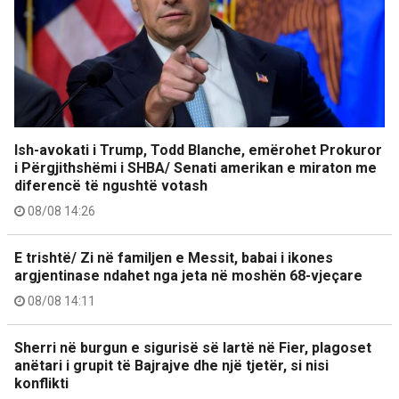
Ish-avokati i Trump, Todd Blanche, emërohet Prokuror
i Përgjithshëmi i SHBA/ Senati amerikan e miraton me
diferencë të ngushtë votash
08/08 14:26
E trishtë/ Zi në familjen e Messit, babai i ikones
argjentinase ndahet nga jeta në moshën 68-vjeçare
08/08 14:11
Sherri në burgun e sigurisë së lartë në Fier, plagoset
anëtari i grupit të Bajrajve dhe një tjetër, si nisi
konflikti