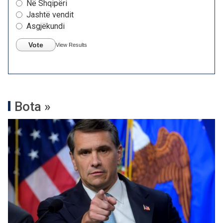
Në Shqipëri
Jashtë vendit
Asgjëkundi
Vote
View Results
Bota »