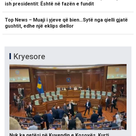
ish presidentit: Është në fazën e fundit
Top News – Muaji i yjeve që bien…Sytë nga qielli gjatë
gushtit, edhe një eklips diellor
Kryesore
Nuk ka qetësi në Kuvendin e Kosovës, Kurti