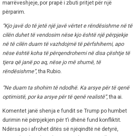
marrëveshjeje, por prapë i zbuti pritjet për një
përparim.
“Kjo javë do të jetë një javë vërtet e rëndësishme në të
cilën duhet të vendosim nëse kjo është një përpjekje
në të cilën duam të vazhdojmë të përfshihemi, apo
nëse është koha të përqendrohemi në disa çështje të
tjera që janë po aq, nëse jo më shumë, të
rëndësishme”
, tha Rubio.
“Ne duam ta shohim të ndodhë. Ka arsye për të qenë
optimistë, por ka arsye për të qenë realistë”
, tha ai.
Komentet janë shenja e fundit se Trump po humbet
durimin në përpjekjen për t’i dhënë fund konfliktit.
Ndërsa po i afrohet ditës së njëqindtë në detyrë,