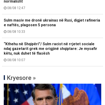
normalisht
08/08 12:47
Sulm masiv me dronë ukrainas në Rusi, digjet rafineria
e naftës, plagosen 5 persona
08/08 10:33
“Kthehu në Shqipëri”/ Sulm racist në rrjetet sociale
ndaj gazetarit grek me origjinë shqiptare: Je mysafir
këtu, nuk duhet të flasësh
08/08 10:07
Kryesore »