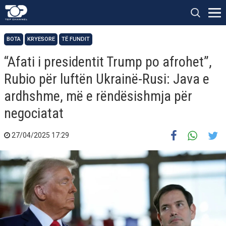
BOTA
KRYESORE
TË FUNDIT
“Afati i presidentit Trump po afrohet”,
Rubio për luftën Ukrainë-Rusi: Java e
ardhshme, më e rëndësishmja për
negociatat
27/04/2025 17:29