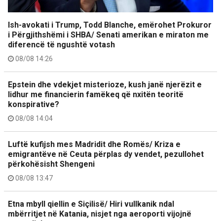
Ish-avokati i Trump, Todd Blanche, emërohet Prokuror
i Përgjithshëmi i SHBA/ Senati amerikan e miraton me
diferencë të ngushtë votash
08/08 14:26
Epstein dhe vdekjet misterioze, kush janë njerëzit e
lidhur me financierin famëkeq që nxitën teoritë
konspirative?
08/08 14:04
Luftë kufijsh mes Madridit dhe Romës/ Kriza e
emigrantëve në Ceuta përplas dy vendet, pezullohet
përkohësisht Shengeni
08/08 13:47
Etna mbyll qiellin e Siçilisë/ Hiri vullkanik ndal
mbërritjet në Katania, nisjet nga aeroporti vijojnë