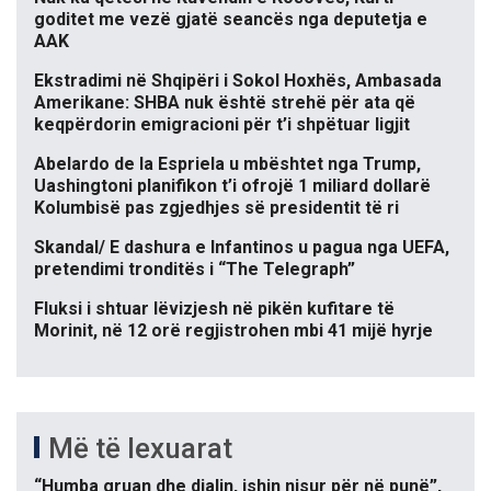
goditet me vezë gjatë seancës nga deputetja e
AAK
Ekstradimi në Shqipëri i Sokol Hoxhës, Ambasada
Amerikane: SHBA nuk është strehë për ata që
keqpërdorin emigracioni për t’i shpëtuar ligjit
Abelardo de la Espriela u mbështet nga Trump,
Uashingtoni planifikon t’i ofrojë 1 miliard dollarë
Kolumbisë pas zgjedhjes së presidentit të ri
Skandal/ E dashura e Infantinos u pagua nga UEFA,
pretendimi tronditës i “The Telegraph”
Fluksi i shtuar lëvizjesh në pikën kufitare të
Morinit, në 12 orë regjistrohen mbi 41 mijë hyrje
Më të lexuarat
“Humba gruan dhe djalin, ishin nisur për në punë”,