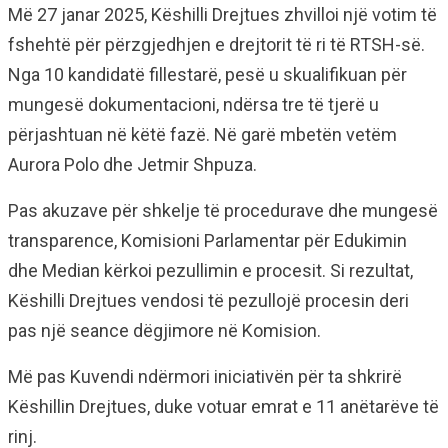
Më 27 janar 2025, Këshilli Drejtues zhvilloi një votim të
fshehtë për përzgjedhjen e drejtorit të ri të RTSH-së.
Nga 10 kandidatë fillestarë, pesë u skualifikuan për
mungesë dokumentacioni, ndërsa tre të tjerë u
përjashtuan në këtë fazë. Në garë mbetën vetëm
Aurora Polo dhe Jetmir Shpuza.​
Pas akuzave për shkelje të procedurave dhe mungesë
transparence, Komisioni Parlamentar për Edukimin
dhe Median kërkoi pezullimin e procesit. Si rezultat,
Këshilli Drejtues vendosi të pezullojë procesin deri
pas një seance dëgjimore në Komision.
Më pas Kuvendi ndërmori iniciativën për ta shkrirë
Këshillin Drejtues, duke votuar emrat e 11 anëtarëve të
rinj.