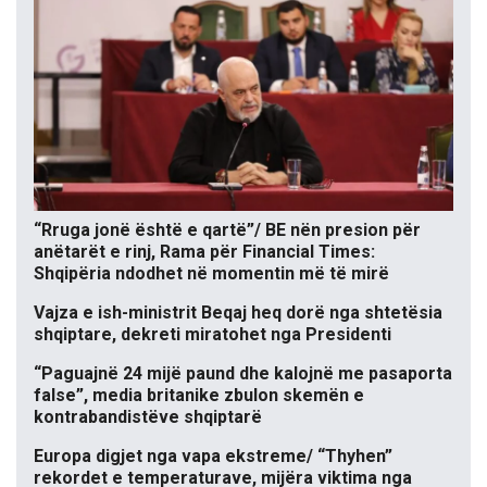
“Rruga jonë është e qartë”/ BE nën presion për
anëtarët e rinj, Rama për Financial Times:
Shqipëria ndodhet në momentin më të mirë
Vajza e ish-ministrit Beqaj heq dorë nga shtetësia
shqiptare, dekreti miratohet nga Presidenti
“Paguajnë 24 mijë paund dhe kalojnë me pasaporta
false”, media britanike zbulon skemën e
kontrabandistëve shqiptarë
Europa digjet nga vapa ekstreme/ “Thyhen”
rekordet e temperaturave, mijëra viktima nga