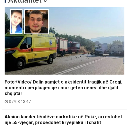
Aktualitet »
Foto+Video/ Dalin pamjet e aksidentit tragjik në Greqi,
momenti i përplasjes që i mori jetën nënës dhe djalit
shqiptar
07/08 13:47
Aksion kundër lëndëve narkotike në Pukë, arrestohet
një 55-vjeçar, procedohet kryeplaku i fshatit