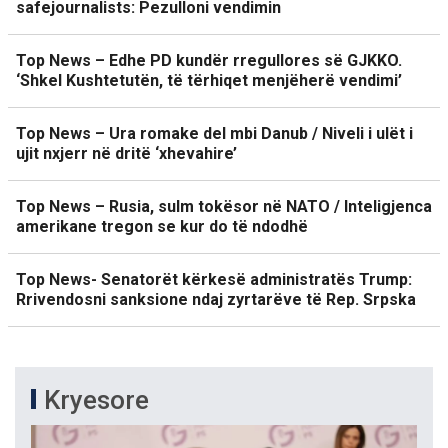
safejournalists: Pezulloni vendimin
Top News – Edhe PD kundër rregullores së GJKKO.
‘Shkel Kushtetutën, të tërhiqet menjëherë vendimi’
Top News – Ura romake del mbi Danub / Niveli i ulët i
ujit nxjerr në dritë ‘xhevahire’
Top News – Rusia, sulm tokësor në NATO / Inteligjenca
amerikane tregon se kur do të ndodhë
Top News- Senatorët kërkesë administratës Trump:
Rrivendosni sanksione ndaj zyrtarëve të Rep. Srpska
Kryesore