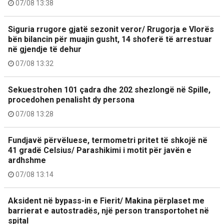
07/08 13:38
Siguria rrugore gjatë sezonit veror/ Rrugorja e Vlorës
bën bilancin për muajin gusht, 14 shoferë të arrestuar
në gjendje të dehur
07/08 13:32
Sekuestrohen 101 çadra dhe 202 shezlongë në Spille,
procedohen penalisht dy persona
07/08 13:28
Fundjavë përvëluese, termometri pritet të shkojë në
41 gradë Celsius/ Parashikimi i motit për javën e
ardhshme
07/08 13:14
Aksident në bypass-in e Fierit/ Makina përplaset me
barrierat e autostradës, një person transportohet në
spital