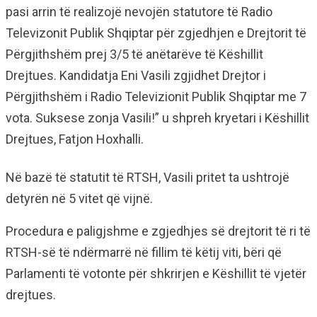
pasi arrin të realizojë nevojën statutore të Radio
Televizonit Publik Shqiptar për zgjedhjen e Drejtorit të
Përgjithshëm prej 3/5 të anëtarëve të Këshillit
Drejtues. Kandidatja Eni Vasili zgjidhet Drejtor i
Përgjithshëm i Radio Televizionit Publik Shqiptar me 7
vota. Suksese zonja Vasili!” u shpreh kryetari i Këshillit
Drejtues, Fatjon Hoxhalli.
Në bazë të statutit të RTSH, Vasili pritet ta ushtrojë
detyrën në 5 vitet që vijnë.
Procedura e paligjshme e zgjedhjes së drejtorit të ri të
RTSH-së të ndërmarrë në fillim të këtij viti, bëri që
Parlamenti të votonte për shkrirjen e Këshillit të vjetër
drejtues.