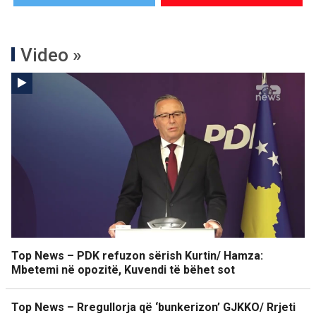
Video »
Top News – PDK refuzon sërish Kurtin/ Hamza:
Mbetemi në opozitë, Kuvendi të bëhet sot
Top News – Rregullorja që ‘bunkerizon’ GJKKO/ Rrjeti