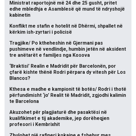
Ministrat raportojnë më 24 dhe 25 gusht, pritet
edhe mbledhja e Asamblesë që mund të ndryshojë
kabinetin
Konflikt me stafin e hotelit në Dhërmi, shpallet në
kërkim ish-zyrtari i policisë
Tragjike/ Po ktheheshin në Gjermani pas
pushimeve në vendlindje, humbin jetën në aksident
tre anëtarët e familjes nga Kosova
‘Braktisi’ Realin e Madridit për Barcelonën, por
çfarë kishte thënë Rodri përpara dy vitesh për Los
Blancos?
Kthesa e madhe e kampionit të botës/ Rodri i thotë
përfundimisht ‘jo’ Realit të Madridit, zgjodhi kalimin
te Barcelona
Akuzohet për plagjiaturë dhe pasaktësi në
kualifikimet e tij akademike, jep dorëheqjen
profesori i Kembrixhit
Zbulohet një rafineri kokaine e fshehur mes