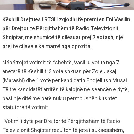
Këshilli Drejtues i RTSH zgjodhi të premten Eni Vasilin
për Drejtor të Përgjithshëm të Radio Televizionit
Shqiptar, me shumicë të cilësuar prej 7 votash, një
prej të cilave e ka marrë nga opozita.
Nëpërmjet votimit të fshehtë, Vasili u votua nga 7
anëtarë të Këshillit. 3 vota shkuan për Zoje Jakaj
(Marashi) dhe 1 votë për kandidatin Engjëllush Musai.
Të tre kandidatët arritën të kalojnë në seancën e dytë,
pasi një ditë më parë nuk u përmbushën kushtet
statutore të votimit.
“Votimi i dytë për Drejtor të Përgjithshëm të Radio
Televizionit Shqiptar rezulton të jetë i suksesshëm,