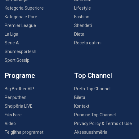
Kategoria Superiore
Lifestyle
Kategoria e Parë
Fashion
Premier League
Shëndeti
La Liga
Dieta
Serie A
Receta gatimi
Shumësportësh
Sport Gossip
Programe
Top Channel
Big Brother VIP
Rreth Top Channel
Për’puthen
Bileta
Shqipëria LIVE
Kontakt
Fiks Fare
Puno në Top Channel
Video
Privacy Policy & Terms of Use
Të gjitha programet
Aksesueshmëria