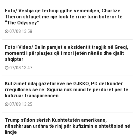
Foto/ Veshja që tërhoqi gjithë vëmendjen, Charlize
Theron shfaqet me një look të ri në turin botëror të
“The Odyssey”
07/08 13:58
Foto+Video/ Dalin pamjet e aksidentit tragjik në Greqi,
momenti i përplasjes që i mori jetën nënës dhe djalit
shqiptar
07/08 13:47
Kufizimet ndaj gazetarëve në GJKKO, PD del kundër
rregullores së re: Siguria nuk mund të përdoret për të
kufizuar transparencën
07/08 13:25
Trump sfidon sërish Kushtetutën amerikane,
nënshkruan urdhra të rinj për kufizimin e shtetësisë në
lindje