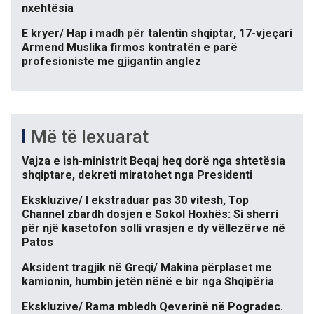
nxehtësia
E kryer/ Hap i madh për talentin shqiptar, 17-vjeçari
Armend Muslika firmos kontratën e parë
profesioniste me gjigantin anglez
Më të lexuarat
Vajza e ish-ministrit Beqaj heq dorë nga shtetësia
shqiptare, dekreti miratohet nga Presidenti
Ekskluzive/ I ekstraduar pas 30 vitesh, Top
Channel zbardh dosjen e Sokol Hoxhës: Si sherri
për një kasetofon solli vrasjen e dy vëllezërve në
Patos
Aksident tragjik në Greqi/ Makina përplaset me
kamionin, humbin jetën nënë e bir nga Shqipëria
Ekskluzive/ Rama mbledh Qeverinë në Pogradec.