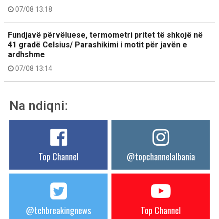
07/08 13:18
Fundjavë përvëluese, termometri pritet të shkojë në
41 gradë Celsius/ Parashikimi i motit për javën e
ardhshme
07/08 13:14
Na ndiqni:
Top Channel
@topchannelalbania
@tchbreakingnews
Top Channel