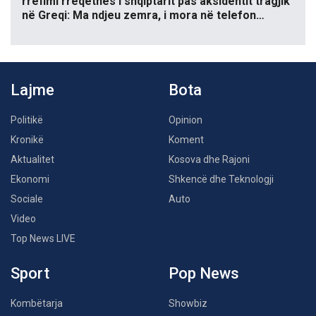
rrëfimi rrëqethës i shqiptarit pas aksidentit tragjik
në Greqi: Ma ndjeu zemra, i mora në telefon…
Lajme
Bota
Politikë
Opinion
Kronikë
Koment
Aktualitet
Kosova dhe Rajoni
Ekonomi
Shkencë dhe Teknologji
Sociale
Auto
Video
Top News LIVE
Sport
Pop News
Kombëtarja
Showbiz