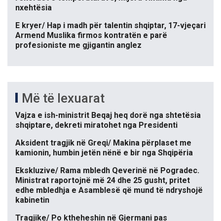
nxehtësia
E kryer/ Hap i madh për talentin shqiptar, 17-vjeçari
Armend Muslika firmos kontratën e parë
profesioniste me gjigantin anglez
Më të lexuarat
Vajza e ish-ministrit Beqaj heq dorë nga shtetësia
shqiptare, dekreti miratohet nga Presidenti
Aksident tragjik në Greqi/ Makina përplaset me
kamionin, humbin jetën nënë e bir nga Shqipëria
Ekskluzive/ Rama mbledh Qeverinë në Pogradec.
Ministrat raportojnë më 24 dhe 25 gusht, pritet
edhe mbledhja e Asamblesë që mund të ndryshojë
kabinetin
Tragjike/ Po ktheheshin në Gjermani pas