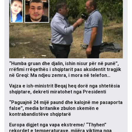
“Humba gruan dhe djalin, ishin nisur për në punë”,
rrëfimi rrëqethës i shqiptarit pas aksidentit tragjik
në Greqi: Ma ndjeu zemra, i mora në telefon…
Vajza e ish-ministrit Beqaj heq dorë nga shtetësia
shqiptare, dekreti miratohet nga Presidenti
“Paguajnë 24 mijë paund dhe kalojnë me pasaporta
false”, media britanike zbulon skemën e
kontrabandistëve shqiptarë
Europa digjet nga vapa ekstreme/ “Thyhen”
rekordet e temperaturave, mijëra viktima nga