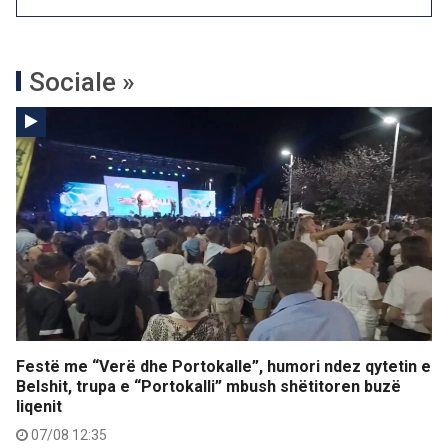
Sociale »
Festë me “Verë dhe Portokalle”, humori ndez qytetin e
Belshit, trupa e “Portokalli” mbush shëtitoren buzë
liqenit
07/08 12:35