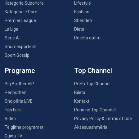
Kategoria Superiore
Lifestyle
Kategoria e Parë
Fashion
Premier League
Shëndeti
La Liga
Dieta
Serie A
Receta gatimi
Shumësportësh
Sport Gossip
Programe
Top Channel
Big Brother VIP
Rreth Top Channel
Për’puthen
Bileta
Shqipëria LIVE
Kontakt
Fiks Fare
Puno në Top Channel
Video
Privacy Policy & Terms of Use
Të gjitha programet
Aksesueshmëria
Guida TV