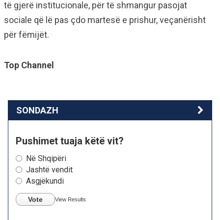
të gjerë institucionale, për të shmangur pasojat
sociale që lë pas çdo martesë e prishur, veçanërisht
për fëmijët.
Top Channel
SONDAZH
Pushimet tuaja këtë vit?
Në Shqipëri
Jashtë vendit
Asgjëkundi
Vote
View Results