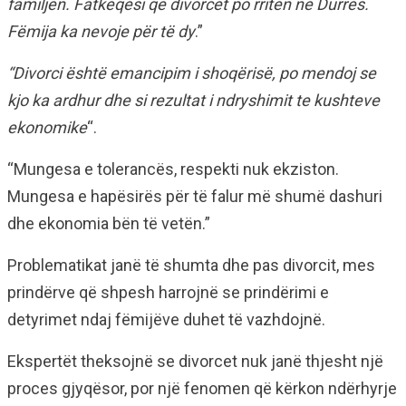
familjen. Fatkeqësi qe divorcet po rriten ne Durrës.
Fëmija ka nevoje për të dy
.”
“Divorci është emancipim i shoqërisë, po mendoj se
kjo ka ardhur dhe si rezultat i ndryshimit te kushteve
ekonomike
“.
“Mungesa e tolerancës, respekti nuk ekziston.
Mungesa e hapësirës për të falur më shumë dashuri
dhe ekonomia bën të vetën.”
Problematikat janë të shumta dhe pas divorcit, mes
prindërve që shpesh harrojnë se prindërimi e
detyrimet ndaj fëmijëve duhet të vazhdojnë.
Ekspertët theksojnë se divorcet nuk janë thjesht një
proces gjyqësor, por një fenomen që kërkon ndërhyrje