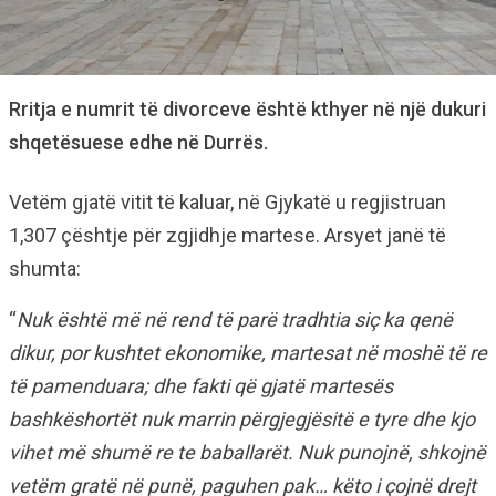
Rritja e numrit të divorceve është kthyer në një dukuri
shqetësuese edhe në Durrës.
Vetëm gjatë vitit të kaluar, në Gjykatë u regjistruan
1,307 çështje për zgjidhje martese. Arsyet janë të
shumta:
“
Nuk është më në rend të parë tradhtia siç ka qenë
dikur, por kushtet ekonomike, martesat në moshë të re
të pamenduara; dhe fakti që gjatë martesës
bashkëshortët nuk marrin përgjegjësitë e tyre dhe kjo
vihet më shumë re te baballarët. Nuk punojnë, shkojnë
vetëm gratë në punë, paguhen pak… këto i çojnë drejt