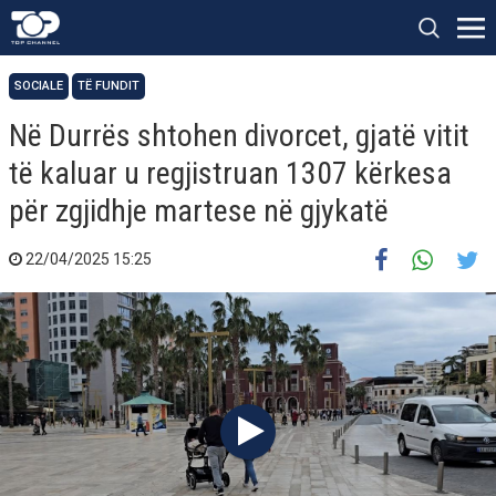
SOCIALE
TË FUNDIT
Në Durrës shtohen divorcet, gjatë vitit
të kaluar u regjistruan 1307 kërkesa
për zgjidhje martese në gjykatë
22/04/2025 15:25