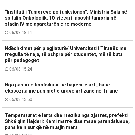
“Instituti i Tumoreve po funksionon”, Ministrja Sala në
spitalin Onkologjik: 10-vjeçari mposht tumorin në
stadin IV me aparaturën e re moderne
06/08 18:11
Ndëshkimet për plagjiaturë/ Universiteti i Tiranës me
rregulla të reja, të ashpra për studentët, më të buta
për pedagogët
06/08 15:24
Nga pasuri e konfiskuar në hapësirë arti, hapet
ekspozita me punimet e grave artizane në Tiranë
06/08 13:50
Temperaturat e larta dhe rreziku nga zjarret, prefekti
Shkëlqim Hajdari: Kemi marrë disa masa parandaluese,
puna ka nisur që në muajin mars