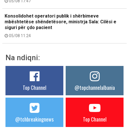
05/08 17:47
Konsolidohet operatori publik i shërbimeve
mbështetëse shëndetësore, ministrja Sala: Cilësi e
siguri për çdo pacient
05/08 11:24
Na ndiqni:
Top Channel
@topchannelalbania
@tchbreakingnews
Top Channel