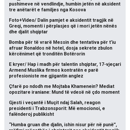
pushimeve në vendlindje, humbin jetën në aksident
tre anëtarët e familjes nga Kosova
Foto+Video/ Dalin pamjet e aksidentit tragjik në
Greqi, momenti i përplasjes që i mori jetën nënës
dhe djalit shqiptar
Bomba për të vrarë Messin dhe tentativa për t’iu
afruar Ronaldos në hotel, dosja sekrete zbulon
kërcënimet që tronditën Botërorin
E kryer/ Hap i madh për talentin shqiptar, 17-vjeçari
Armend Muslika firmos kontratën e parë
profesioniste me gjigantin anglez
Çfarë po ndodh me Mojtaba Khamenein? Mediat
opozitare iraniane: Mund të vdesë në çdo moment
Gjesti i veçantë i Muçit ndaj Salah, reagon
presidenti i Trabzonsporit: Më emocionoi, e
falënderoj publikisht
“Humba gruan dhe djalin, ishin nisur për në punë”,