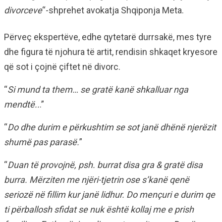
divorceve
“-shprehet avokatja Shqiponja Meta.
Përveç ekspertëve, edhe qytetarë durrsakë, mes tyre
dhe figura të njohura të artit, rendisin shkaqet kryesore
që sot i çojnë çiftet në divorc.
“
Si mund ta them… se gratë kanë shkalluar nga
mendtë..
.”
“
Do dhe durim e përkushtim se sot janë dhënë njerëzit
shumë pas parasë.
”
“
Duan të provojnë, psh. burrat disa gra & gratë disa
burra. Mërziten me njëri-tjetrin ose s’kanë qenë
seriozë në fillim kur janë lidhur. Do mençuri e durim qe
ti përballosh sfidat se nuk është kollaj me e prish