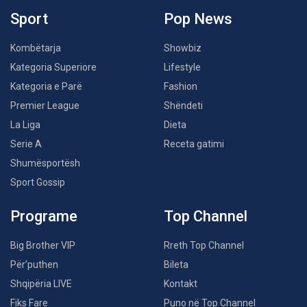
Sport
Pop News
Kombëtarja
Showbiz
Kategoria Superiore
Lifestyle
Kategoria e Parë
Fashion
Premier League
Shëndeti
La Liga
Dieta
Serie A
Receta gatimi
Shumësportësh
Sport Gossip
Programe
Top Channel
Big Brother VIP
Rreth Top Channel
Për’puthen
Bileta
Shqipëria LIVE
Kontakt
Fiks Fare
Puno në Top Channel