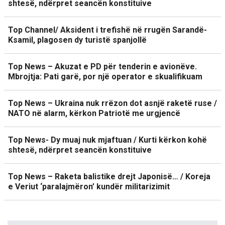
shtesë, ndërpret seancën konstituive
Top Channel/ Aksident i trefishë në rrugën Sarandë-
Ksamil, plagosen dy turistë spanjollë
Top News – Akuzat e PD për tenderin e avionëve.
Mbrojtja: Pati garë, por një operator e skualifikuam
Top News – Ukraina nuk rrëzon dot asnjë raketë ruse /
NATO në alarm, kërkon Patriotë me urgjencë
Top News- Dy muaj nuk mjaftuan / Kurti kërkon kohë
shtesë, ndërpret seancën konstituive
Top News – Raketa balistike drejt Japonisë… / Koreja
e Veriut ‘paralajmëron’ kundër militarizimit