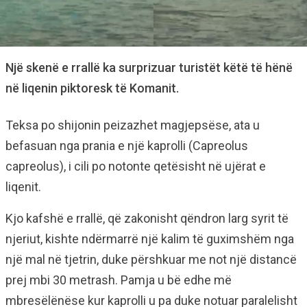
Një skenë e rrallë ka surprizuar turistët këtë të hënë
në liqenin piktoresk të Komanit.
Teksa po shijonin peizazhet magjepsëse, ata u
befasuan nga prania e një kaprolli (Capreolus
capreolus), i cili po notonte qetësisht në ujërat e
liqenit.
Kjo kafshë e rrallë, që zakonisht qëndron larg syrit të
njeriut, kishte ndërmarrë një kalim të guximshëm nga
një mal në tjetrin, duke përshkuar me not një distancë
prej mbi 30 metrash. Pamja u bë edhe më
mbresëlënëse kur kaprolli u pa duke notuar paralelisht