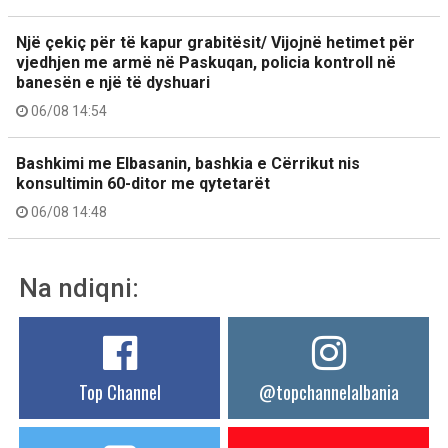
Një çekiç për të kapur grabitësit/ Vijojnë hetimet për
vjedhjen me armë në Paskuqan, policia kontroll në
banesën e një të dyshuari
06/08 14:54
Bashkimi me Elbasanin, bashkia e Cërrikut nis
konsultimin 60-ditor me qytetarët
06/08 14:48
Na ndiqni:
Top Channel
@topchannelalbania