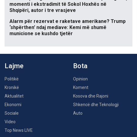
momenti i ekstradimit të Sokol Hoxhës në
Shqipëri, autor i tre vrasjeve
Alarm për rezervat e raketave amerikane? Trump
‘shpërthen’ ndaj mediave: Kemi më shumë
municione se kushdo tjetër
Lajme
Bota
Politikë
Opinion
Kronikë
Koment
Aktualitet
Kosova dhe Rajoni
Ekonomi
Shkencë dhe Teknologji
Sociale
Auto
Video
Top News LIVE