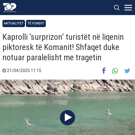
AKTUALITET
TË FUNDIT
Kaprolli ‘surprizon’ turistët në liqenin
piktoresk të Komanit! Shfaqet duke
notuar paralelisht me tragetin
21/04/2025 11:15