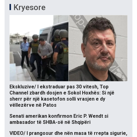
Kryesore
Ekskluzive/ I ekstraduar pas 30 vitesh, Top
Channel zbardh dosjen e Sokol Hoxhës: Si një
sherr për një kasetofon solli vrasjen e dy
vëllezërve në Patos
Senati amerikan konfirmon Eric P. Wendt si
ambasador të SHBA-së në Shqipëri
VIDEO/ I prangosur dhe nën masa të rrepta sigurie,