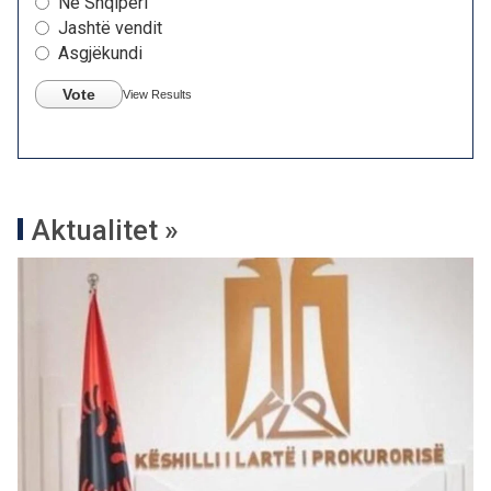
Në Shqipëri
Jashtë vendit
Asgjëkundi
Vote
View Results
Aktualitet »