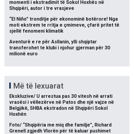
momenti i ekstradimit të Sokol Hoxhës në
Shqipëri, autor i tre vrasjeve
“El Niño” tronditje për ekonominë botërore! Nga
moti ekstrem te rritja e çmimeve, çfarë pritet të
sjellë fenomeni klimatik
Aventurë e re për Asllanin, ylli shqiptar
transferohet te klubi i njohur gjerman për 30
milionë euro
Më të lexuarat
Ekskluzive/ U arrestua pas 30 vitesh në arrati
vrasësi i vëllezërve në Patos dhe një vajze në
Belgjikë, SHBA ekstradon në Shqipëri Sokol
Hoxhën
Foto/ “Shqipëria me miq dhe familje”, Richard
Grenell zgjedh Vlorën për të kaluar pushimet