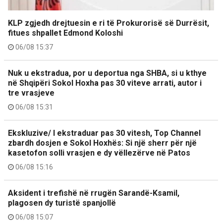
KLP zgjedh drejtuesin e ri të Prokurorisë së Durrësit,
fitues shpallet Edmond Koloshi
06/08 15:37
Nuk u ekstradua, por u deportua nga SHBA, si u kthye
në Shqipëri Sokol Hoxha pas 30 viteve arrati, autor i
tre vrasjeve
06/08 15:31
Ekskluzive/ I ekstraduar pas 30 vitesh, Top Channel
zbardh dosjen e Sokol Hoxhës: Si një sherr për një
kasetofon solli vrasjen e dy vëllezërve në Patos
06/08 15:16
Aksident i trefishë në rrugën Sarandë-Ksamil,
plagosen dy turistë spanjollë
06/08 15:07