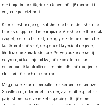
me tragetin turistik, duke u kthyer në një moment të
veçantë për vizitorët.
Kaprolli është një nga kafshët më të rëndësishëm të
faunës shqiptare dhe europiane. Ai është një thundrak
i vogël, me trup të imët, me ngjyrë kafe në dimër dhe
kuqërremtë në verë, që gjendet kryesisht në pyje,
lëndina dhe zona kodrinore. Përveç bukurisë së tij
natyrore, ai luan një rol kyç në ekosistem duke
ndihmuar në kontrollin e bimësisë dhe në ruajtjen e
ekuilibrit të zinxhirit ushqimor.
Megjithatë, kaprolli përballet me kërcënime serioze.
Shpyllëzimi, ndërtimet pa kriter, zjarret dhe gjuetia e
paligjshme po e vënë këtë specie gjithnjë e më