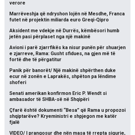
verore
Marrëveshja që ndryshon lojën në Mesdhe, Franca
futet në projektin miliarda euro Greqi-Qipro
Aksident me vdekje në Durrës, këmbësori humb
jetën pasi përplaset nga një makinë
Avioni i parë zjarrfikës ka nisur punën për shuarjen
e zjarreve, Rama: Gusht sfidues, na gjen më të
fortë dhe të përgatitur
Panik për banorët/ Një makinë shpërthen duke
ecur në zonën e Laprakës, shpëton pa lëndime
shoferi
Senati amerikan konfirmon Eric P. Wendt si
ambasador të SHBA-së në Shqipëri
Çfarë është dokumenti “Besa” që Rama u propozoi
shqiptarëve? Kryeministri e shpjegon me katër
fjalë
VIDEO/ I prangosur dhe nën masa të rrepta sigurie,