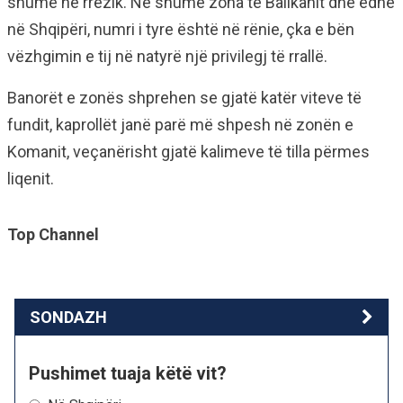
shumë në rrezik. Në shumë zona të Ballkanit dhe edhe
në Shqipëri, numri i tyre është në rënie, çka e bën
vëzhgimin e tij në natyrë një privilegj të rrallë.
Banorët e zonës shprehen se gjatë katër viteve të
fundit, kaprollët janë parë më shpesh në zonën e
Komanit, veçanërisht gjatë kalimeve të tilla përmes
liqenit.
Top Channel
SONDAZH
Pushimet tuaja këtë vit?