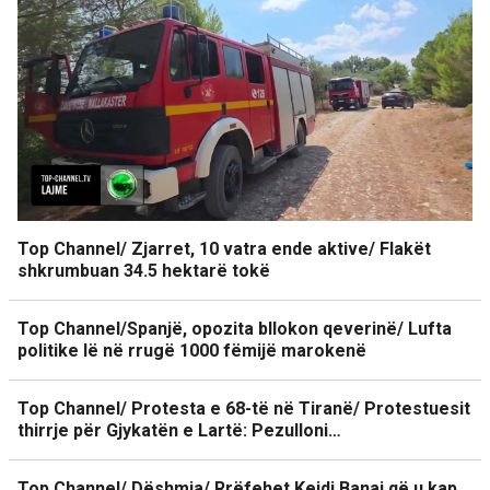
Top Channel/ Zjarret, 10 vatra ende aktive/ Flakët
shkrumbuan 34.5 hektarë tokë
Top Channel/Spanjë, opozita bllokon qeverinë/ Lufta
politike lë në rrugë 1000 fëmijë marokenë
Top Channel/ Protesta e 68-të në Tiranë/ Protestuesit
thirrje për Gjykatën e Lartë: Pezulloni…
Top Channel/ Dëshmia/ Rrëfehet Kejdi Banaj që u kap