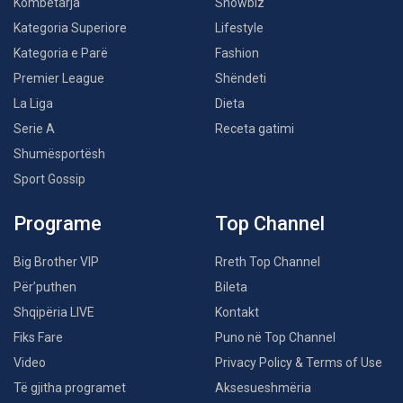
Kombëtarja
Showbiz
Kategoria Superiore
Lifestyle
Kategoria e Parë
Fashion
Premier League
Shëndeti
La Liga
Dieta
Serie A
Receta gatimi
Shumësportësh
Sport Gossip
Programe
Top Channel
Big Brother VIP
Rreth Top Channel
Për’puthen
Bileta
Shqipëria LIVE
Kontakt
Fiks Fare
Puno në Top Channel
Video
Privacy Policy & Terms of Use
Të gjitha programet
Aksesueshmëria