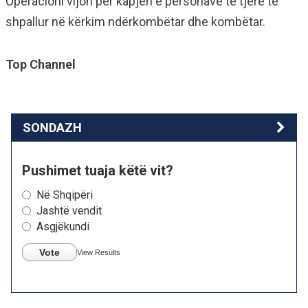
Operacioni vijon për kapjen e personave të tjerë të
shpallur në kërkim ndërkombëtar dhe kombëtar.
Top Channel
SONDAZH
Pushimet tuaja këtë vit?
Në Shqipëri
Jashtë vendit
Asgjëkundi
Vote
View Results