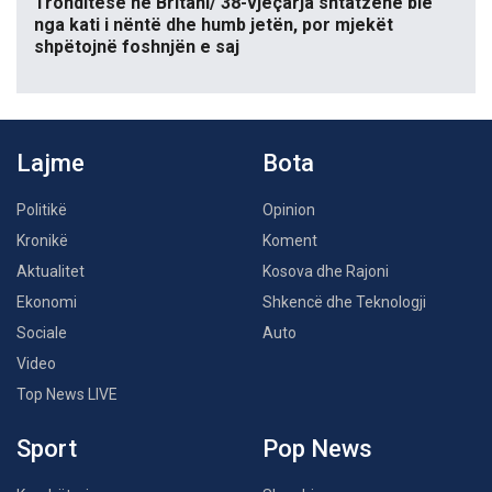
Tronditëse në Britani/ 38-vjeçarja shtatzënë bie
nga kati i nëntë dhe humb jetën, por mjekët
shpëtojnë foshnjën e saj
Lajme
Bota
Politikë
Opinion
Kronikë
Koment
Aktualitet
Kosova dhe Rajoni
Ekonomi
Shkencë dhe Teknologji
Sociale
Auto
Video
Top News LIVE
Sport
Pop News