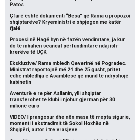
Patos
Çfarë është dokumenti “Besa” që Rama u propozoi
shqiptarëve? Kryeministri e shpjegon me katër
fjalë
Procesi në Hagë hyn në fazën vendimtare, ja kur
do të mbahen seancat përfundimtare ndaj ish-
krerëve të UÇK
Ekskluzive/ Rama mbledh Qeverinë në Pogradec.
Ministrat raportojnë më 24 dhe 25 gusht, pritet
edhe mbledhja e Asamblesë që mund të ndryshojë
kabinetin
Aventurë e re për Asllanin, ylli shqiptar
transferohet te klubi i njohur gjerman për 30
milionë euro
VIDEO/ I prangosur dhe nën masa të rrepta sigurie,
momenti i ekstradimit të Sokol Hoxhës në
Shqipëri, autor i tre vrasjeve