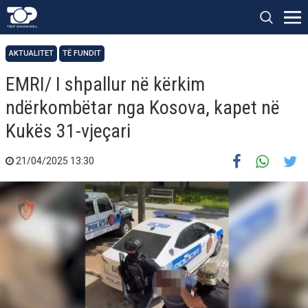
AKTUALITET
TË FUNDIT
EMRI/ I shpallur në kërkim
ndërkombëtar nga Kosova, kapet në
Kukës 31-vjeçari
21/04/2025 13:30