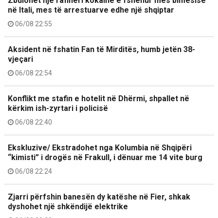
Zbulohet një rafineri kokaine e fshehur mes bimësisë
në Itali, mes të arrestuarve edhe një shqiptar
06/08 22:55
Aksident në fshatin Fan të Mirditës, humb jetën 38-
vjeçari
06/08 22:54
Konflikt me stafin e hotelit në Dhërmi, shpallet në
kërkim ish-zyrtari i policisë
06/08 22:40
Ekskluzive/ Ekstradohet nga Kolumbia në Shqipëri
“kimisti” i drogës në Frakull, i dënuar me 14 vite burg
06/08 22:24
Zjarri përfshin banesën dy katëshe në Fier, shkak
dyshohet një shkëndijë elektrike