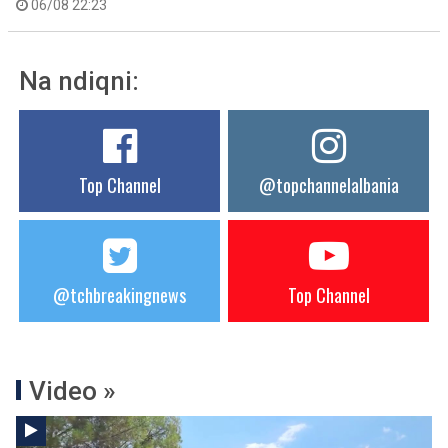
06/08 22:23
Na ndiqni:
Top Channel
@topchannelalbania
@tchbreakingnews
Top Channel
Video »