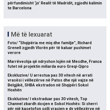
përfundimisht ‘jo’ Realit të Madridit, zgjodhi kalimin
te Barcelona
Më të lexuarat
Foto/ “Shqipëria me miq dhe familje”, Richard
Grenell zgjedh Vlorën për të kaluar pushimet
verore
Marrëveshja që ndryshon lojën në Mesdhe, Franca
futet në projektin miliarda euro Greqi-Qipro
Ekskluzive/ U arrestua pas 30 vitesh në arrati
vrasësi i vëllezërve në Patos dhe një vajze në
Belgjikë, SHBA ekstradon në Shqipëri Sokol
Hoxhën
Ekskluzive/ I ekstraduar pas 30 vitesh, Top
Channel zbardh dosjen e Sokol Hoxhës: Si sherri
për një kasetofon solli vrasjen e dy vëllezërve në