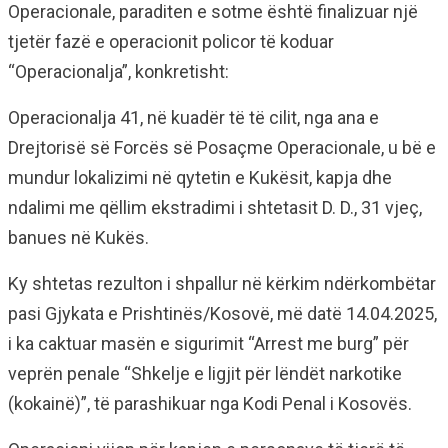
Operacionale, paraditen e sotme është finalizuar një
tjetër fazë e operacionit policor të koduar
“Operacionalja”, konkretisht:
Operacionalja 41, në kuadër të të cilit, nga ana e
Drejtorisë së Forcës së Posaçme Operacionale, u bë e
mundur lokalizimi në qytetin e Kukësit, kapja dhe
ndalimi me qëllim ekstradimi i shtetasit D. D., 31 vjeç,
banues në Kukës.
Ky shtetas rezulton i shpallur në kërkim ndërkombëtar
pasi Gjykata e Prishtinës/Kosovë, më datë 14.04.2025,
i ka caktuar masën e sigurimit “Arrest me burg” për
veprën penale “Shkelje e ligjit për lëndët narkotike
(kokainë)”, të parashikuar nga Kodi Penal i Kosovës.