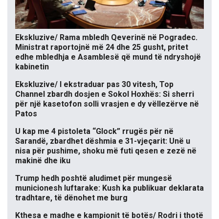
Ekskluzive/ Rama mbledh Qeverinë në Pogradec.
Ministrat raportojnë më 24 dhe 25 gusht, pritet
edhe mbledhja e Asamblesë që mund të ndryshojë
kabinetin
Ekskluzive/ I ekstraduar pas 30 vitesh, Top
Channel zbardh dosjen e Sokol Hoxhës: Si sherri
për një kasetofon solli vrasjen e dy vëllezërve në
Patos
U kap me 4 pistoleta “Glock” rrugës për në
Sarandë, zbardhet dëshmia e 31-vjeçarit: Unë u
nisa për pushime, shoku më futi qesen e zezë në
makinë dhe iku
Trump hedh poshtë aludimet për mungesë
municionesh luftarake: Kush ka publikuar deklarata
tradhtare, të dënohet me burg
Kthesa e madhe e kampionit të botës/ Rodri i thotë