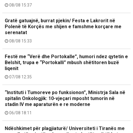
08/08 15:37
Gratë gatuajnë, burrat pjekin/ Festa e Lakrorit në
Polenë të Korçës me shijen e famshme korçare me
serenatat
08/08 15:33
Festë me “Verë dhe Portokalle”, humori ndez qytetin e
Belshit, trupa e “Portokalli” mbush shëtitoren buzë
liqenit
07/08 12:35
“Instituti i Tumoreve po funksionon”, Ministrja Sala në
spitalin Onkologjik: 10-vjeçari mposht tumorin në
stadin IV me aparaturën e re moderne
06/08 18:11
Ndëshkimet për plagjiaturë/ Universiteti i Tiranës me