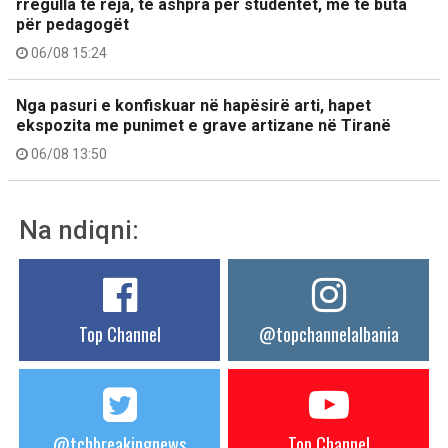
rregulla të reja, të ashpra për studentët, më të buta
për pedagogët
06/08 15:24
Nga pasuri e konfiskuar në hapësirë arti, hapet
ekspozita me punimet e grave artizane në Tiranë
06/08 13:50
Na ndiqni:
Top Channel
@topchannelalbania
@tchbreakingnews
Top Channel