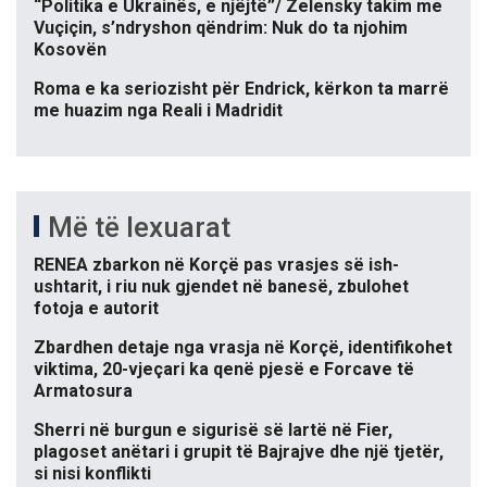
“Politika e Ukrainës, e njëjtë”/ Zelensky takim me
Vuçiçin, s’ndryshon qëndrim: Nuk do ta njohim
Kosovën
Roma e ka seriozisht për Endrick, kërkon ta marrë
me huazim nga Reali i Madridit
Më të lexuarat
RENEA zbarkon në Korçë pas vrasjes së ish-
ushtarit, i riu nuk gjendet në banesë, zbulohet
fotoja e autorit
Zbardhen detaje nga vrasja në Korçë, identifikohet
viktima, 20-vjeçari ka qenë pjesë e Forcave të
Armatosura
Sherri në burgun e sigurisë së lartë në Fier,
plagoset anëtari i grupit të Bajrajve dhe një tjetër,
si nisi konflikti