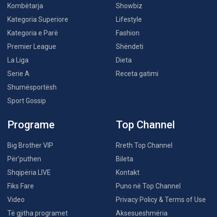
Kombëtarja
Showbiz
Kategoria Superiore
Lifestyle
Kategoria e Parë
Fashion
Premier League
Shëndeti
La Liga
Dieta
Serie A
Receta gatimi
Shumësportësh
Sport Gossip
Programe
Top Channel
Big Brother VIP
Rreth Top Channel
Për’puthen
Bileta
Shqipëria LIVE
Kontakt
Fiks Fare
Puno në Top Channel
Video
Privacy Policy & Terms of Use
Të gjitha programet
Aksesueshmëria