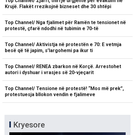
Top Channel/ Zjarri, thirrje urgjente për evakuim në
Krujë. Flakët rrezikojnë bizneset dhe 30 shtëpi
Top Channel/ Nga fjalimet për Ramën te tensionet në
protestë, çfarë ndodhi në tubimin e 70-të
Top Channel/ Aktivistja në protestën e 70: E vetmja
besë që të japim, s’largohemi pa ikur ti
Top Channel/ RENEA zbarkon në Korçë. Arrestohet
autori i dyshuar i vrasjes së 20-vjeçarit
Top Channel/ Tensione në protestë! “Mos më prek”,
protestuesja bllokon vendin e fjalimeve
Kryesore