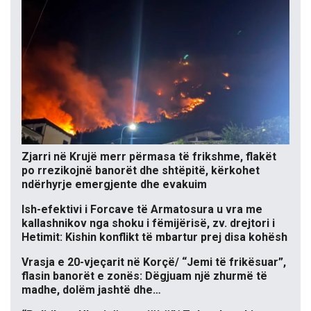
Zjarri në Krujë merr përmasa të frikshme, flakët
po rrezikojnë banorët dhe shtëpitë, kërkohet
ndërhyrje emergjente dhe evakuim
Ish-efektivi i Forcave të Armatosura u vra me
kallashnikov nga shoku i fëmijërisë, zv. drejtori i
Hetimit: Kishin konflikt të mbartur prej disa kohësh
Vrasja e 20-vjeçarit në Korçë/ “Jemi të frikësuar”,
flasin banorët e zonës: Dëgjuam një zhurmë të
madhe, dolëm jashtë dhe…