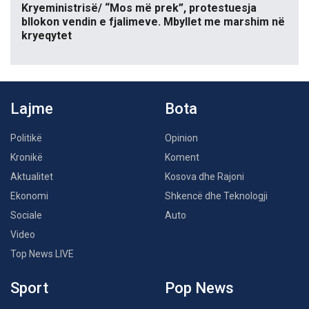
Kryeministrisë/ “Mos më prek”, protestuesja
bllokon vendin e fjalimeve. Mbyllet me marshim në
kryeqytet
Lajme
Bota
Politikë
Opinion
Kronikë
Koment
Aktualitet
Kosova dhe Rajoni
Ekonomi
Shkencë dhe Teknologji
Sociale
Auto
Video
Top News LIVE
Sport
Pop News