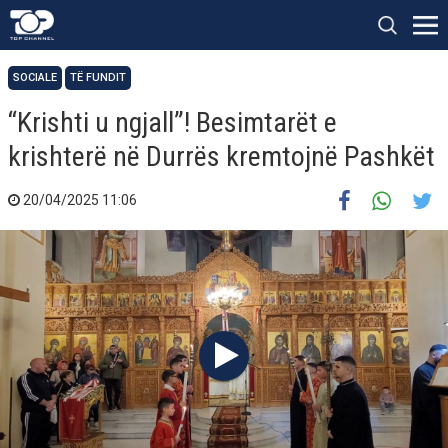
SOCIALE
TË FUNDIT
“Krishti u ngjall”! Besimtarët e
krishterë në Durrës kremtojnë Pashkët
20/04/2025 11:06