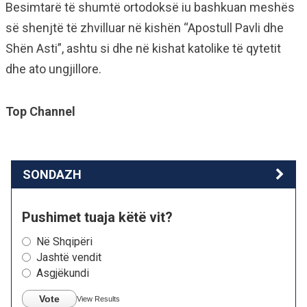
Besimtarë të shumtë ortodoksë iu bashkuan meshës
së shenjtë të zhvilluar në kishën “Apostull Pavli dhe
Shën Asti”, ashtu si dhe në kishat katolike të qytetit
dhe ato ungjillore.
Top Channel
SONDAZH
Pushimet tuaja këtë vit?
Në Shqipëri
Jashtë vendit
Asgjëkundi
Vote
View Results