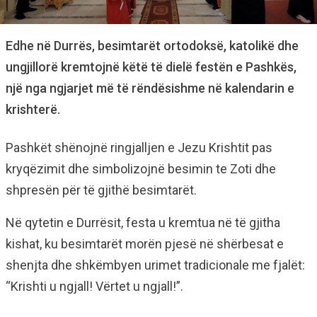
Edhe në Durrës, besimtarët ortodoksë, katolikë dhe
ungjillorë kremtojnë këtë të dielë festën e Pashkës,
një nga ngjarjet më të rëndësishme në kalendarin e
krishterë.
Pashkët shënojnë ringjalljen e Jezu Krishtit pas
kryqëzimit dhe simbolizojnë besimin te Zoti dhe
shpresën për të gjithë besimtarët.
Në qytetin e Durrësit, festa u kremtua në të gjitha
kishat, ku besimtarët morën pjesë në shërbesat e
shenjta dhe shkëmbyen urimet tradicionale me fjalët:
“Krishti u ngjall! Vërtet u ngjall!”.