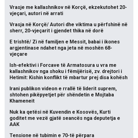
Vrasje me kallashnikov në Korçë, ekzekutohet 20-
vjeçari, autori në arrati
Vrasja në Korçë/ Autori dhe viktima u përfshinë në
sherr, 20-vjeçarit i gjendet thika në dorë
E trishtë/ Zi në familjen e Messit, babai i ikones
argjentinase ndahet nga jeta në moshën 68-
vjeçare
Ish-efektivi i Forcave të Armatosura u vra me
kallashnikov nga shoku i fëmijërisë, zv. drejtori i
Hetimit: Kishin konflikt të mbartur prej disa kohësh
Irani publikon videon e rrallë të liderit suprem,
shtohen pikëpyetjet për shëndetin e Mojtaba
Khameneit
Nuk ka qetësi në Kuvendin e Kosovës, Kurti
goditet me vezë gjatë seancës nga deputetja e
AAK
Tensione në tubimin e 70-të përpara