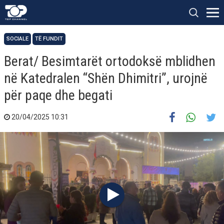
SOCIALE
TË FUNDIT
Berat/ Besimtarët ortodoksë mblidhen
në Katedralen “Shën Dhimitri”, urojnë
për paqe dhe begati
20/04/2025 10:31