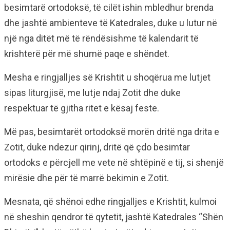
besimtarë ortodoksë, të cilët ishin mbledhur brenda
dhe jashtë ambienteve të Katedrales, duke u lutur në
një nga ditët më të rëndësishme të kalendarit të
krishterë për më shumë paqe e shëndet.
Mesha e ringjalljes së Krishtit u shoqërua me lutjet
sipas liturgjisë, me lutje ndaj Zotit dhe duke
respektuar të gjitha ritet e kësaj feste.
Më pas, besimtarët ortodoksë morën dritë nga drita e
Zotit, duke ndezur qirinj, dritë që çdo besimtar
ortodoks e përcjell me vete në shtëpinë e tij, si shenjë
mirësie dhe për të marrë bekimin e Zotit.
Mesnata, që shënoi edhe ringjalljes e Krishtit, kulmoi
në sheshin qendror të qytetit, jashtë Katedrales “Shën