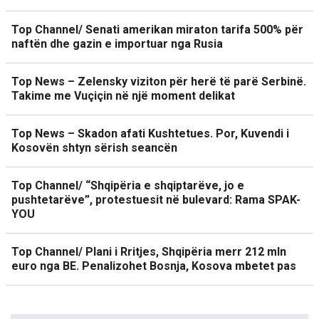
Top Channel/ Senati amerikan miraton tarifa 500% për
naftën dhe gazin e importuar nga Rusia
Top News – Zelensky viziton për herë të parë Serbinë.
Takime me Vuçiçin në një moment delikat
Top News – Skadon afati Kushtetues. Por, Kuvendi i
Kosovën shtyn sërish seancën
Top Channel/ “Shqipëria e shqiptarëve, jo e
pushtetarëve”, protestuesit në bulevard: Rama SPAK-
YOU
Top Channel/ Plani i Rritjes, Shqipëria merr 212 mln
euro nga BE. Penalizohet Bosnja, Kosova mbetet pas