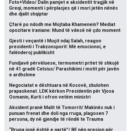
Foto+Video/ Dalin pamjet e aksidentit tragjik në
Greqi, momenti i përplasjes që i mori jetën nënës
dhe djalit shqiptar
Çfarë po ndodh me Mojtaba Khamenein? Mediat
opozitare iraniane: Mund të vdesë në çdo moment
Gjesti i veçantë i Muçit ndaj Salah, reagon
presidenti i Trabzonsporit: Më emocionoi, e
falënderoj publikisht
Fundjavë përvëluese, termometri pritet të shkojë
në 41 gradë Celsius/ Parashikimi i motit për javën
e ardhshme
Negociatat e dështuara në Kosovë, zbulohen
prapaskenat. LDK kërkon Presidentin për Vjosa
Osmanin, Kurti i ofron vetëm ministri
Aksident pranë Malit të Tomorrit/ Makinës nuk i
punuan frenat dhe doli nga rruga, plagosen 7
persona, dy në gjendje të rëndë te Trauma
“Rruga jonë është e qartë”/ BE nën presion për