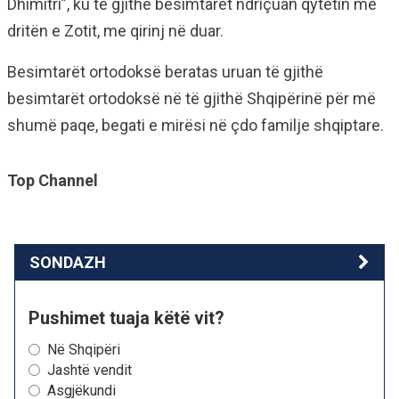
Dhimitri”, ku të gjithë besimtarët ndriçuan qytetin me
dritën e Zotit, me qirinj në duar.
Besimtarët ortodoksë beratas uruan të gjithë
besimtarët ortodoksë në të gjithë Shqipërinë për më
shumë paqe, begati e mirësi në çdo familje shqiptare.
Top Channel
SONDAZH
Pushimet tuaja këtë vit?
Në Shqipëri
Jashtë vendit
Asgjëkundi