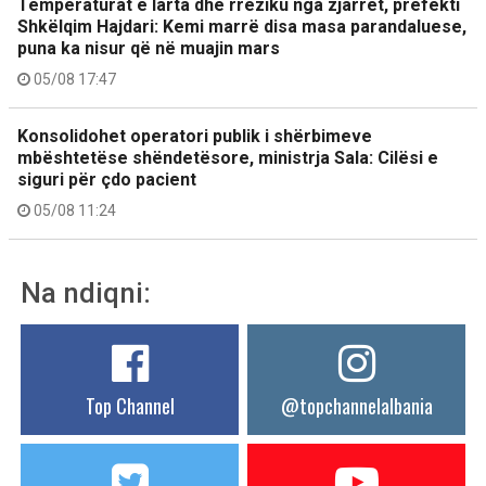
Temperaturat e larta dhe rreziku nga zjarret, prefekti
Shkëlqim Hajdari: Kemi marrë disa masa parandaluese,
puna ka nisur që në muajin mars
05/08 17:47
Konsolidohet operatori publik i shërbimeve
mbështetëse shëndetësore, ministrja Sala: Cilësi e
siguri për çdo pacient
05/08 11:24
Na ndiqni:
Top Channel
@topchannelalbania