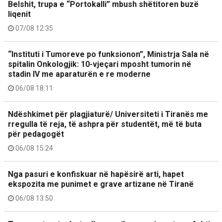
Belshit, trupa e “Portokalli” mbush shëtitoren buzë
liqenit
07/08 12:35
“Instituti i Tumoreve po funksionon”, Ministrja Sala në
spitalin Onkologjik: 10-vjeçari mposht tumorin në
stadin IV me aparaturën e re moderne
06/08 18:11
Ndëshkimet për plagjiaturë/ Universiteti i Tiranës me
rregulla të reja, të ashpra për studentët, më të buta
për pedagogët
06/08 15:24
Nga pasuri e konfiskuar në hapësirë arti, hapet
ekspozita me punimet e grave artizane në Tiranë
06/08 13:50