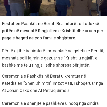
Festohen Pashkët në Berat. Besimtarët ortodoksë
pritën në mesnatë Ringjalljen e Krishtit dhe uruan për
paqe e begati në çdo familje shqiptare.
Për të gjithë besimtarët ortodoksë në qytetin e Beratit,
mesnata solli lajmin e gëzuar se “Krishti u ngjall”, e
bashkë me të u ringjall edhe shpresa për jetën.
Ceremonia e Pashkës në Berat u kremtua në
Katedralen “Shën Dhimitri” Imzot Asti, i shoqëruar nga
At Johan Qako dhe At Petraq Simsia.
Ceremonia e shenjtë e pashkëve u ndoq nga qindra