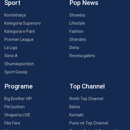
Sport
Pop News
Kombëtarja
Showbiz
Kategoria Superiore
Lifestyle
Kategoria e Parë
Fashion
Premier League
Shëndeti
La Liga
Dieta
Serie A
Receta gatimi
Shumësportësh
Sport Gossip
Programe
Top Channel
Big Brother VIP
Rreth Top Channel
Për’puthen
Bileta
Shqipëria LIVE
Kontakt
Fiks Fare
Puno në Top Channel