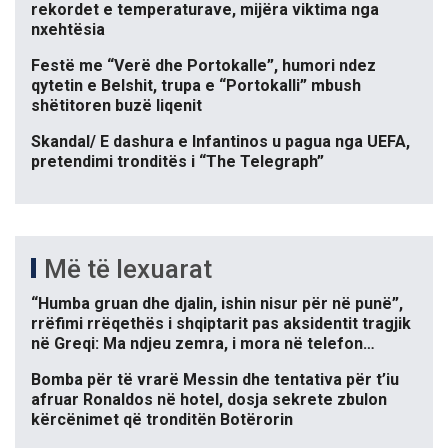
rekordet e temperaturave, mijëra viktima nga
nxehtësia
Festë me “Verë dhe Portokalle”, humori ndez
qytetin e Belshit, trupa e “Portokalli” mbush
shëtitoren buzë liqenit
Skandal/ E dashura e Infantinos u pagua nga UEFA,
pretendimi tronditës i “The Telegraph”
Më të lexuarat
“Humba gruan dhe djalin, ishin nisur për në punë”,
rrëfimi rrëqethës i shqiptarit pas aksidentit tragjik
në Greqi: Ma ndjeu zemra, i mora në telefon…
Bomba për të vrarë Messin dhe tentativa për t’iu
afruar Ronaldos në hotel, dosja sekrete zbulon
kërcënimet që tronditën Botërorin