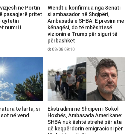
ëvizjesh në Portin
Wendt u konfirmua nga Senati
jë pasagjerë pritet
si ambasador në Shqipëri,
ë qytetin
Ambasada e SHBA: E presim me
et numri i
kënaqësi, do të mbështesë
vizionin e Trump për siguri të
përbashkët
08/08 09:10
atura të larta, si
Ekstradimi në Shqipëri i Sokol
 sot në vend
Hoxhës, Ambasada Amerikane:
SHBA nuk është strehë për ata
që keqpërdorin emigracioni për