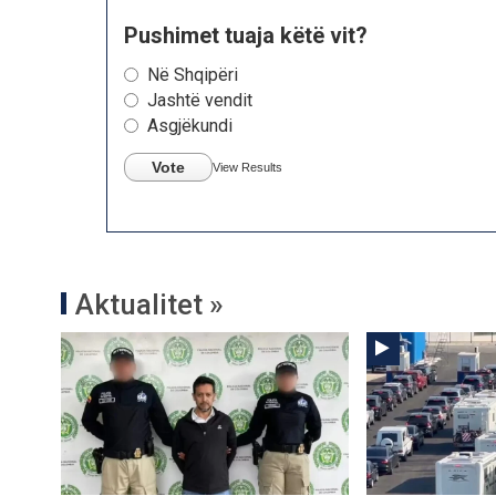
Pushimet tuaja këtë vit?
Në Shqipëri
Jashtë vendit
Asgjëkundi
Vote
View Results
Aktualitet »