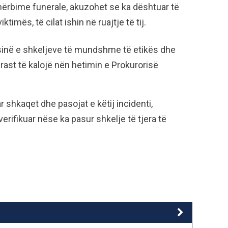
on shërbime funerale, akuzohet se ka dështuar të
imës, të cilat ishin në ruajtje të tij.
sinë e shkeljeve të mundshme të etikës dhe
 rast të kalojë nën hetimin e Prokurorisë
r shkaqet dhe pasojat e këtij incidenti,
erifikuar nëse ka pasur shkelje të tjera të