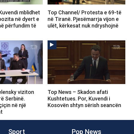
Kuvendi mblidhet
Top Channel/ Protesta e 69-të
ozita në dyert e
në Tiranë. Pjesëmarrja vijon e
në përfundim të
ulët, kërkesat nuk ndryshojnë
lensky viziton
Top News – Skadon afati
rë Serbinë.
Kushtetues. Por, Kuvendi i
için në një
Kosovën shtyn sërish seancën
t
Sport
Pop News