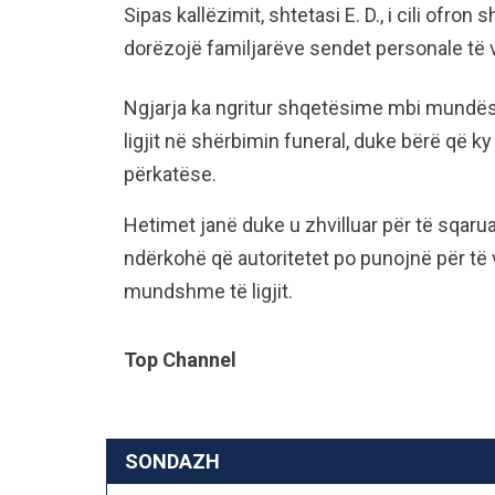
Sipas kallëzimit, shtetasi E. D., i cili ofr
dorëzojë familjarëve sendet personale të vikt
Ngjarja ka ngritur shqetësime mbi mundë
ligjit në shërbimin funeral, duke bërë që ky
përkatëse.
Hetimet janë duke u zhvilluar për të sqarua
ndërkohë që autoritetet po punojnë për të v
mundshme të ligjit.
Top Channel
SONDAZH