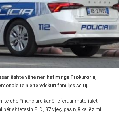
lbasan është vënë nën hetim nga Prokuroria,
sonale të një të vdekuri familjes së tij.
ike dhe Financiare kanë referuar materialet
 për shtetasin E. D., 37 vjeç, pas një kallëzimi