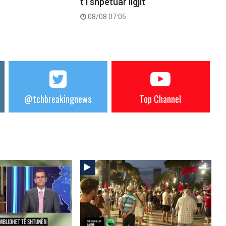
t’i shpëtuar ligjit
08/08 07:05
@tchbreakingnews
Top Channel