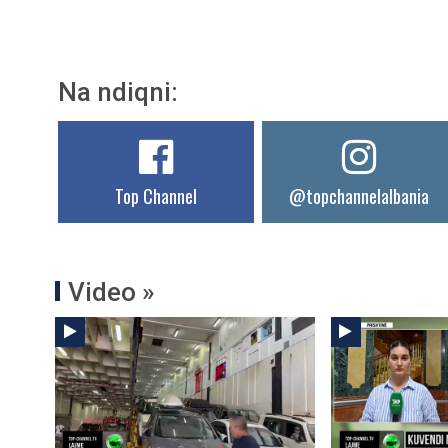
Na ndiqni:
Top Channel
@topchannelalbania
Video »