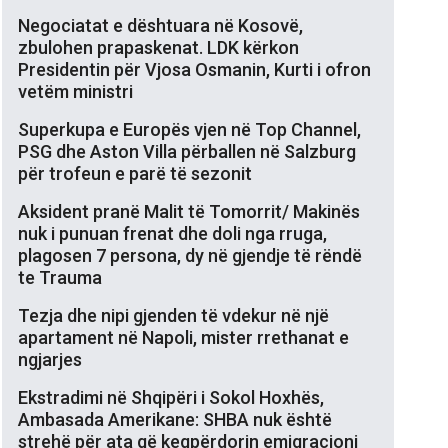
Negociatat e dështuara në Kosovë,
zbulohen prapaskenat. LDK kërkon
Presidentin për Vjosa Osmanin, Kurti i ofron
vetëm ministri
Superkupa e Europës vjen në Top Channel,
PSG dhe Aston Villa përballen në Salzburg
për trofeun e parë të sezonit
Aksident pranë Malit të Tomorrit/ Makinës
nuk i punuan frenat dhe doli nga rruga,
plagosen 7 persona, dy në gjendje të rëndë
te Trauma
Tezja dhe nipi gjenden të vdekur në një
apartament në Napoli, mister rrethanat e
ngjarjes
Ekstradimi në Shqipëri i Sokol Hoxhës,
Ambasada Amerikane: SHBA nuk është
strehë për ata që keqpërdorin emigracioni