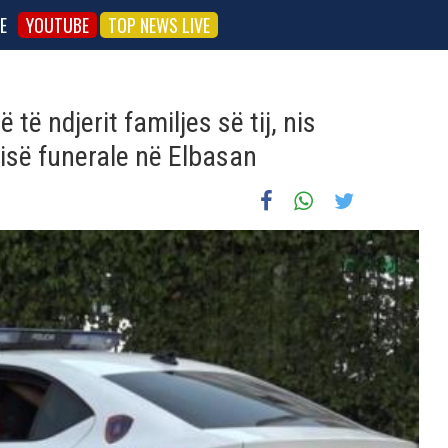
E
YOUTUBE
TOP NEWS LIVE
të ndjerit familjes së tij, nis
isë funerale në Elbasan