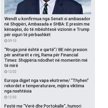
Wendt u konfirmua nga Senati si ambasador
në Shqipëri, Ambasada e SHBA: E presim me
kënaqësi, do të mbështesë vizionin e Trump
për siguri të përbashkët
09:10
“Rruga jonë është e qartë”/ BE nën presion
për anëtarët e rinj, Rama për Financial
Times: Shqipëria ndodhet në momentin më
të mirë
12:02
Europa digjet nga vapa ekstreme/ “Thyhen”
rekordet e temperaturave, mijëra viktima
nga nxehtësia
12:50
Festë me “Verë dhe Portokalle”, humori