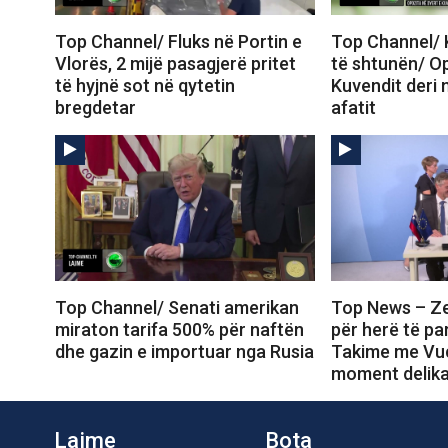
Top Channel/ Fluks në Portin e
Top Channel/ 
Vlorës, 2 mijë pasagjerë pritet
të shtunën/ Op
të hyjnë sot në qytetin
Kuvendit deri 
bregdetar
afatit
Top Channel/ Senati amerikan
Top News – Ze
miraton tarifa 500% për naftën
për herë të pa
dhe gazin e importuar nga Rusia
Takime me Vuç
moment delika
Lajme
Bota