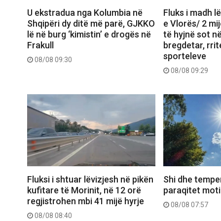
U ekstradua nga Kolumbia në
Fluks i madh l
Shqipëri dy ditë më parë, GJKKO
e Vlorës/ 2 mi
lë në burg ‘kimistin’ e drogës në
të hyjnë sot n
Frakull
bregdetar, rrit
sporteleve
08/08 09:30
08/08 09:29
Fluksi i shtuar lëvizjesh në pikën
Shi dhe temper
kufitare të Morinit, në 12 orë
paraqitet moti
regjistrohen mbi 41 mijë hyrje
08/08 07:57
08/08 08:40