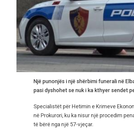
Një punonjës i një shërbimi funerali në E
pasi dyshohet se nuk i ka kthyer sendet per
Specialistët për Hetimin e Krimeve Ekonom
në Prokurori, ku ka nisur një procedim penal
të bërë nga një 57-vjeçar.