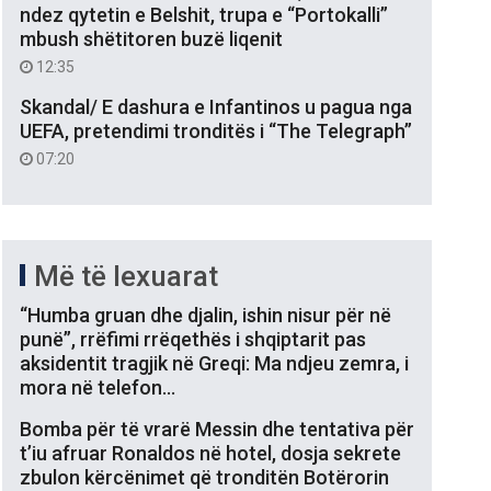
ndez qytetin e Belshit, trupa e “Portokalli”
mbush shëtitoren buzë liqenit
12:35
Skandal/ E dashura e Infantinos u pagua nga
UEFA, pretendimi tronditës i “The Telegraph”
07:20
Më të lexuarat
“Humba gruan dhe djalin, ishin nisur për në
punë”, rrëfimi rrëqethës i shqiptarit pas
aksidentit tragjik në Greqi: Ma ndjeu zemra, i
mora në telefon…
Bomba për të vrarë Messin dhe tentativa për
t’iu afruar Ronaldos në hotel, dosja sekrete
zbulon kërcënimet që tronditën Botërorin