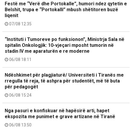
Festë me “Verë dhe Portokalle”, humori ndez qytetin e
Belshit, trupa e “Portokalli” mbush shëtitoren buzë
liqenit
07/08 12:35
“Instituti i Tumoreve po funksionon”, Ministrja Sala në
spitalin Onkologjik: 10-vjeçari mposht tumorin në
stadin IV me aparaturën e re moderne
06/08 18:11
Ndëshkimet për plagjiaturë/ Universiteti i Tiranës me
rregulla të reja, të ashpra për studentët, më të buta
për pedagogët
06/08 15:24
Nga pasuri e konfiskuar në hapësirë arti, hapet
ekspozita me punimet e grave artizane në Tiranë
06/08 13:50