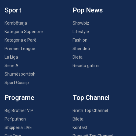
Sport
Pop News
Kombëtarja
Showbiz
Kategoria Superiore
Lifestyle
Kategoria e Parë
Fashion
Premier League
Shëndeti
La Liga
Dieta
Serie A
Receta gatimi
Shumësportësh
Sport Gossip
Programe
Top Channel
Big Brother VIP
Rreth Top Channel
Për’puthen
Bileta
Shqipëria LIVE
Kontakt