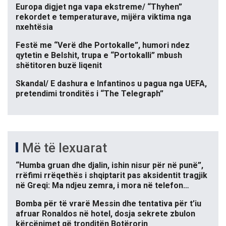
Europa digjet nga vapa ekstreme/ “Thyhen”
rekordet e temperaturave, mijëra viktima nga
nxehtësia
Festë me “Verë dhe Portokalle”, humori ndez
qytetin e Belshit, trupa e “Portokalli” mbush
shëtitoren buzë liqenit
Skandal/ E dashura e Infantinos u pagua nga UEFA,
pretendimi tronditës i “The Telegraph”
Më të lexuarat
“Humba gruan dhe djalin, ishin nisur për në punë”,
rrëfimi rrëqethës i shqiptarit pas aksidentit tragjik
në Greqi: Ma ndjeu zemra, i mora në telefon…
Bomba për të vrarë Messin dhe tentativa për t’iu
afruar Ronaldos në hotel, dosja sekrete zbulon
kërcënimet që tronditën Botërorin