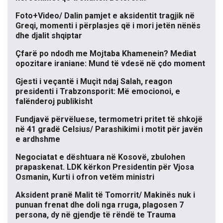
Foto+Video/ Dalin pamjet e aksidentit tragjik në
Greqi, momenti i përplasjes që i mori jetën nënës
dhe djalit shqiptar
Çfarë po ndodh me Mojtaba Khamenein? Mediat
opozitare iraniane: Mund të vdesë në çdo moment
Gjesti i veçantë i Muçit ndaj Salah, reagon
presidenti i Trabzonsporit: Më emocionoi, e
falënderoj publikisht
Fundjavë përvëluese, termometri pritet të shkojë
në 41 gradë Celsius/ Parashikimi i motit për javën
e ardhshme
Negociatat e dështuara në Kosovë, zbulohen
prapaskenat. LDK kërkon Presidentin për Vjosa
Osmanin, Kurti i ofron vetëm ministri
Aksident pranë Malit të Tomorrit/ Makinës nuk i
punuan frenat dhe doli nga rruga, plagosen 7
persona, dy në gjendje të rëndë te Trauma