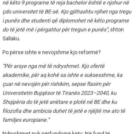
në këto 9 programe të reja bachelor është e njohur në
çdo universitet të BE-së. Kjo gjithashtu njihet nga tregu
i punës dhe studenti që diplomohet në këto programe
do të jetë më i përgatitur për tregun e punës”
, shton
Sallaku.
Po përse ishte e nevojshme kjo reformë?
“Për arsye nga më të ndryshmet. Kjo ofertë
akademike, për aq kohë sa ishte e suksesshme, ka
çuar në nevojën për rishikim, sepse flasim për
Universitetin Bujqësor të Tiranës 2023–2040, ku
Shqipëria do të jetë anëtare e plotë në BE dhe ku
filozofia dhe ambicia duhet të jetë e njëjtë me ato të
familjes europiane.”
Ndryshimet nuk përfundojnë këtu. Në fund të