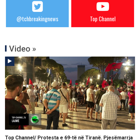
@tchbreakingnews
Top Channel
Video »
Top Channel/ Protesta e 69-të në Tiranë. Pjesëmarrja