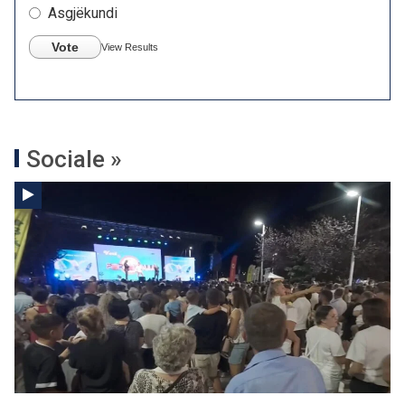
Asgjëkundi
Vote
View Results
Sociale »