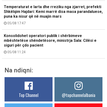
Temperaturat e larta dhe rreziku nga zjarret, prefekti
Shkëlqim Hajdari: Kemi marrë disa masa parandaluese,
puna ka nisur që në muajin mars
05/08 17:47
Konsolidohet operatori publik i shërbimeve
mbështetëse shëndetësore, ministrja Sala: Cilësi e
siguri për çdo pacient
05/08 11:24
Na ndiqni:
Top Channel
@topchannelalbania