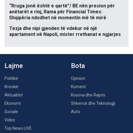
“Rruga jonë është e qartë”/ BE nën presion për
anëtarët e rinj, Rama për Financial Times:
Shqipëria ndodhet në momentin më të mirë
Tezja dhe nipi gjenden të vdekur në një
apartament në Napoli, mister rrethanat e ngjarjes
Lajme
Bota
Politikë
Opinion
Kronikë
Koment
Aktualitet
Kosova dhe Rajoni
Ekonomi
Shkencë dhe Teknologji
Sociale
Auto
Video
Top News LIVE