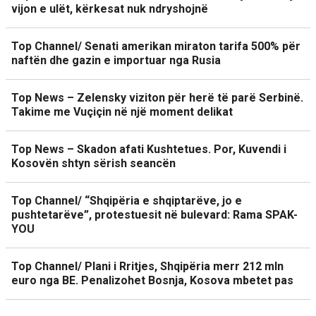
vijon e ulët, kërkesat nuk ndryshojnë
Top Channel/ Senati amerikan miraton tarifa 500% për
naftën dhe gazin e importuar nga Rusia
Top News – Zelensky viziton për herë të parë Serbinë.
Takime me Vuçiçin në një moment delikat
Top News – Skadon afati Kushtetues. Por, Kuvendi i
Kosovën shtyn sërish seancën
Top Channel/ “Shqipëria e shqiptarëve, jo e
pushtetarëve”, protestuesit në bulevard: Rama SPAK-
YOU
Top Channel/ Plani i Rritjes, Shqipëria merr 212 mln
euro nga BE. Penalizohet Bosnja, Kosova mbetet pas