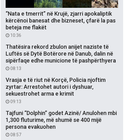
“Nata e tmerrit” në Krujë, zjarri apokaliptik
kërcënoi banesat dhe bizneset, çfarë la pas
beteja me flakët
10:36
Thatësira rekord zbulon anijet naziste të
Luftës së Dytë Botërore në Danub, dalin në
sipërfaqe edhe municione të pashpërthyera
08:13
Vrasja e të riut në Korçë, Policia njoftim
zyrtar: Arrestohet autori i dyshuar,
sekuestrohet arma e krimit
09:13
Tajfuni “Dolphin” godet Azinë/ Anulohen mbi
1,300 fluturime, më shumë se 400 mijë
persona evakuohen
08:57