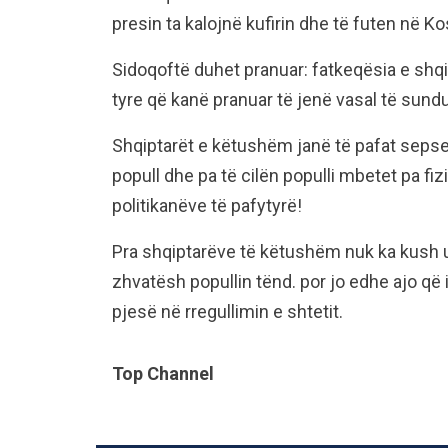
presin ta kalojnë kufirin dhe të futen në Ko
Sidoqoftë duhet pranuar: fatkeqësia e shq
tyre që kanë pranuar të jenë vasal të sun
Shqiptarët e këtushëm janë të pafat sepse 
popull dhe pa të cilën populli mbetet pa fi
politikanëve të pafytyrë!
Pra shqiptarëve të këtushëm nuk ka kush u 
zhvatësh popullin tënd. por jo edhe ajo 
pjesë në rregullimin e shtetit.
Top Channel