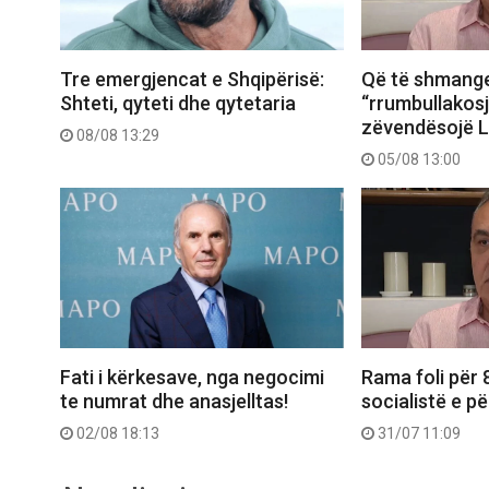
Tre emergjencat e Shqipërisë:
Që të shmang
Shteti, qyteti dhe qytetaria
“rrumbullakosj
zëvendësojë 
08/08 13:29
05/08 13:00
Fati i kërkesave, nga negocimi
Rama foli për 
te numrat dhe anasjelltas!
socialistë e pë
02/08 18:13
31/07 11:09