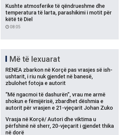
Kushte atmosferike të qëndrueshme dhe
temperatura të larta, parashikimi i motit për
këtë të Diel
08:05
Më të lexuarat
RENEA zbarkon në Korçë pas vrasjes së ish-
ushtarit, i riu nuk gjendet në banesë,
zbulohet fotoja e autorit
“Më ngacmoi të dashurën”, vrau me armë
shokun e fëmijërisë, zbardhet dëshmia e
autorit për vrasjen e 21-vjeçarit Johan Zuko
Vrasja në Korçë/ Autori dhe viktima u
përfshinë në sherr, 20-vjeçarit i gjendet thika
në dorë