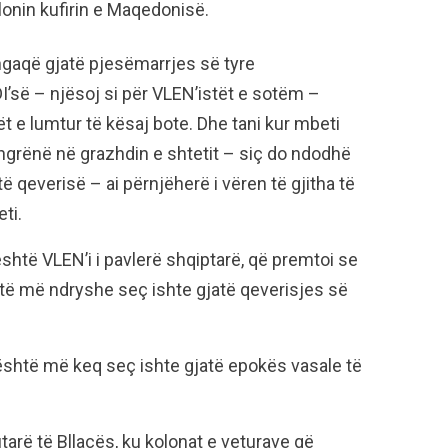
lonin kufirin e Maqedonisë.
ngaqë gjatë pjesëmarrjes së tyre
DI’së – njësoj si për VLEN’istët e sotëm –
t e lumtur të kësaj bote. Dhe tani kur mbeti
grënë në grazhdin e shtetit – siç do ndodhë
 qeverisë – ai përnjëherë i vëren të gjitha të
ti.
htë VLEN’i i pavlerë shqiptarë, që premtoi se
etë më ndryshe seç ishte gjatë qeverisjes së
 është më keq seç ishte gjatë epokës vasale të
arë të Bllacës, ku kolonat e veturave që