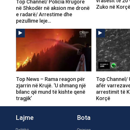
vrasësit të 20 
Top Channel/ Policia Rrugore
Zuko në Korç
në Shkodër në aksion me dronë
e radarë/ Arrestime dhe
pezullime leje…
Top News – Rama reagon për
Top Channel/ 
zjarrin në Krujë. ‘U shmang një
afër varrezave
bilanc që mund të kishte qenë
arrestimit të K
tragjik’
Korçë
Lajme
Bota
Politikë
Opinion