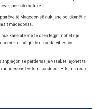
sovë, janë kilometrike.
iptarëve të Maqedonisë nuk janë politikanët e
duesit maqedonas.
nuk kanë atë me të cilën legjitimohet një
zionomi – elitat që do u kundërviheshin
shpjegon se përderisa je vasal, të lejohet ta
që i mundësohet vetëm sunduesit – të marrësh