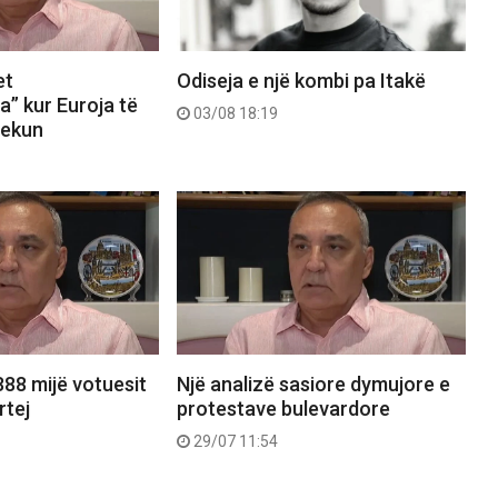
et
Odiseja e një kombi pa Itakë
a” kur Euroja të
03/08 18:19
Lekun
888 mijë votuesit
Një analizë sasiore dymujore e
rtej
protestave bulevardore
29/07 11:54