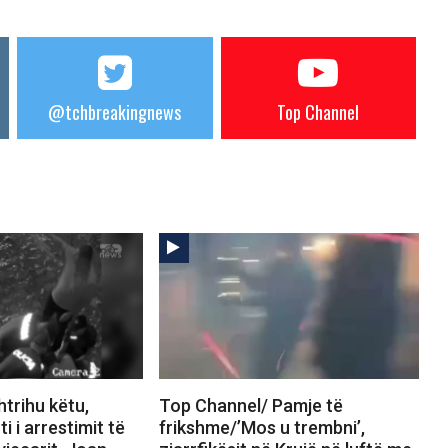
@tchbreakingnews
Top Channel
trihu këtu,
Top Channel/ Pamje të
i i arrestimit të
frikshme/’Mos u trembni’,