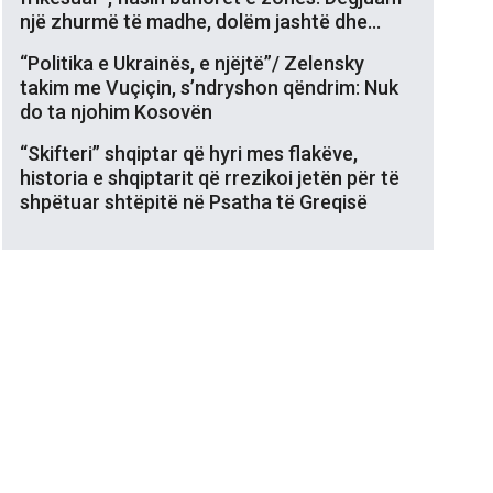
një zhurmë të madhe, dolëm jashtë dhe…
“Politika e Ukrainës, e njëjtë”/ Zelensky
takim me Vuçiçin, s’ndryshon qëndrim: Nuk
do ta njohim Kosovën
“Skifteri” shqiptar që hyri mes flakëve,
historia e shqiptarit që rrezikoi jetën për të
shpëtuar shtëpitë në Psatha të Greqisë