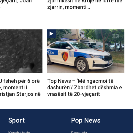
vjeçarit, Joan
zjarrfikësit në Krujë në luftë me
ë
zjarrin, momenti…
U fsheh për 6 orë
Top News – ‘Më ngacmoi të
, momenti i
dashurën’/ Zbardhet dëshmia e
ristjan Sterjos në
vrasësit të 20-vjeçarit
Sport
Pop News
Kombëtarja
Showbiz