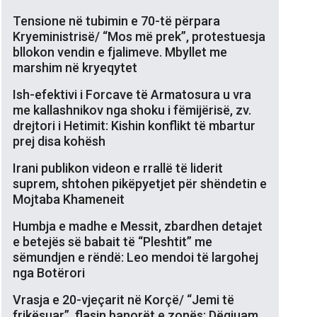
Tensione në tubimin e 70-të përpara
Kryeministrisë/ “Mos më prek”, protestuesja
bllokon vendin e fjalimeve. Mbyllet me
marshim në kryeqytet
Ish-efektivi i Forcave të Armatosura u vra
me kallashnikov nga shoku i fëmijërisë, zv.
drejtori i Hetimit: Kishin konflikt të mbartur
prej disa kohësh
Irani publikon videon e rrallë të liderit
suprem, shtohen pikëpyetjet për shëndetin e
Mojtaba Khameneit
Humbja e madhe e Messit, zbardhen detajet
e betejës së babait të “Pleshtit” me
sëmundjen e rëndë: Leo mendoi të largohej
nga Botërori
Vrasja e 20-vjeçarit në Korçë/ “Jemi të
frikësuar”, flasin banorët e zonës: Dëgjuam