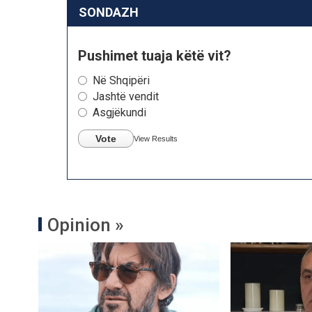
SONDAZH
Pushimet tuaja këtë vit?
Në Shqipëri
Jashtë vendit
Asgjëkundi
Vote
View Results
Opinion »