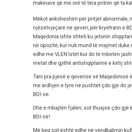
makinave që me orë të tëra pritnin që ta ka
Mëkot ankoheshim për pritjet abnormale, 
njëzetvjeçare në qeveri, për kryetrarin e B
Maqedonia ishte shteti ku jetonin shqiptarë
në opozitë, kur nuk mund të majmet duke n
edhe me VLEN’istët kur do të mbeten jashtë
metat dhe gjithë antishqiptarinë e këtij shte
Tani pra pjesë e qeverisë së Maqedonisë ës
me ardhjen e tyre në pushtet çdo gjë do j
BDI-së.
Dhe e mbajtën fjalën; sot thuajse çdo gjë
BDI-së!
Më keq sot është edhe në vendkalimin kufit