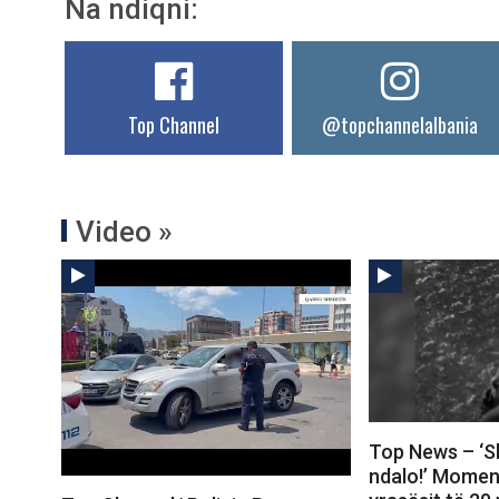
Na ndiqni:
Top Channel
@topchannelalbania
Video »
Top News – ‘Sh
ndalo!’ Moment