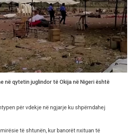
e në qytetin juglindor të Okija në Nigeri është
 shtypen për vdekje në ngjarje ku shpërndahej
mirësie të shtunën, kur banorët nxituan të