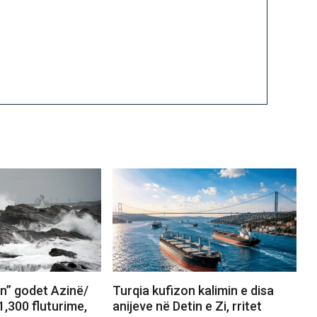
in” godet Azinë/
Turqia kufizon kalimin e disa
,300 fluturime,
anijeve në Detin e Zi, rritet