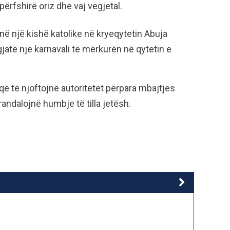
ërfshirë oriz dhe vaj vegjetal.
 në një kishë katolike në kryeqytetin Abuja
jatë një karnavali të mërkurën në qytetin e
 që të njoftojnë autoritetet përpara mbajtjes
ndalojnë humbje të tilla jetësh.