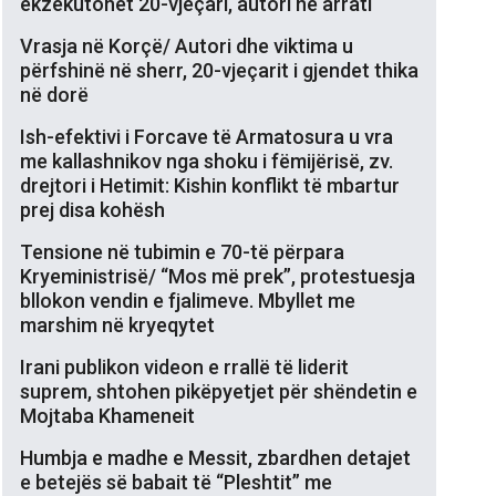
ekzekutohet 20-vjeçari, autori në arrati
Vrasja në Korçë/ Autori dhe viktima u
përfshinë në sherr, 20-vjeçarit i gjendet thika
në dorë
Ish-efektivi i Forcave të Armatosura u vra
me kallashnikov nga shoku i fëmijërisë, zv.
drejtori i Hetimit: Kishin konflikt të mbartur
prej disa kohësh
Tensione në tubimin e 70-të përpara
Kryeministrisë/ “Mos më prek”, protestuesja
bllokon vendin e fjalimeve. Mbyllet me
marshim në kryeqytet
Irani publikon videon e rrallë të liderit
suprem, shtohen pikëpyetjet për shëndetin e
Mojtaba Khameneit
Humbja e madhe e Messit, zbardhen detajet
e betejës së babait të “Pleshtit” me