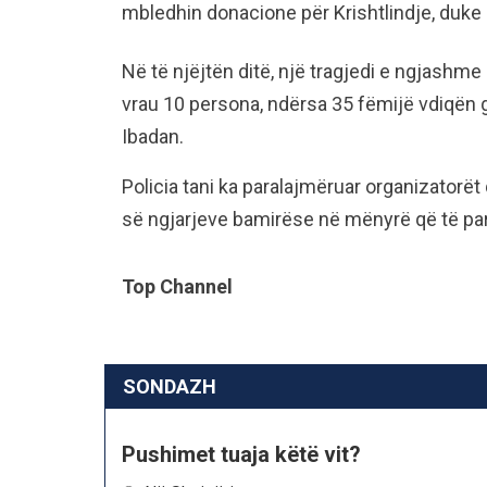
mbledhin donacione për Krishtlindje, duke p
Në të njëjtën ditë, një tragjedi e ngjashme
vrau 10 persona, ndërsa 35 fëmijë vdiqën g
Ibadan.
Policia tani ka paralajmëruar organizatorët
së ngjarjeve bamirëse në mënyrë që të para
Top Channel
SONDAZH
Pushimet tuaja këtë vit?