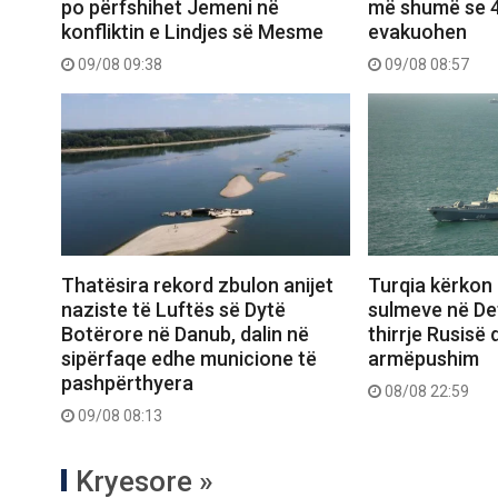
po përfshihet Jemeni në
më shumë se 4
konfliktin e Lindjes së Mesme
evakuohen
09/08 09:38
09/08 08:57
Turqia kërkon 
Thatësira rekord zbulon anijet
sulmeve në Deti
naziste të Luftës së Dytë
thirrje Rusisë
Botërore në Danub, dalin në
armëpushim
sipërfaqe edhe municione të
pashpërthyera
08/08 22:59
09/08 08:13
Kryesore »