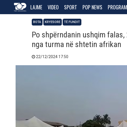
LAJME
VIDEO
SPORT
POP NEWS
PROGRAM
BOTA
KRYESORE
TË FUNDIT
Po shpërndanin ushqim falas, 
nga turma në shtetin afrikan
22/12/2024 17:50