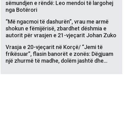
sëmundjen e rëndë: Leo mendoi të largohej
nga Botërori
“Më ngacmoi të dashurën”, vrau me armë
shokun e fëmijërisë, zbardhet dëshmia e
autorit për vrasjen e 21-vjeçarit Johan Zuko
Vrasja e 20-vjeçarit në Korçë/ “Jemi të
frikësuar”, flasin banorët e zonës: Dëgjuam
një zhurmë të madhe, dolëm jashtë dhe…