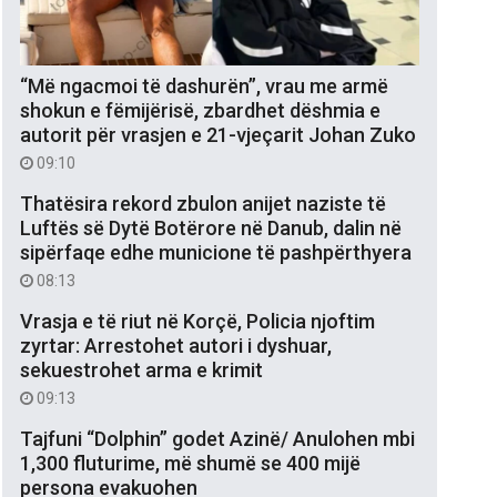
“Më ngacmoi të dashurën”, vrau me armë
shokun e fëmijërisë, zbardhet dëshmia e
autorit për vrasjen e 21-vjeçarit Johan Zuko
09:10
Thatësira rekord zbulon anijet naziste të
Luftës së Dytë Botërore në Danub, dalin në
sipërfaqe edhe municione të pashpërthyera
08:13
Vrasja e të riut në Korçë, Policia njoftim
zyrtar: Arrestohet autori i dyshuar,
sekuestrohet arma e krimit
09:13
Tajfuni “Dolphin” godet Azinë/ Anulohen mbi
1,300 fluturime, më shumë se 400 mijë
persona evakuohen