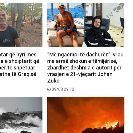
ptar që hyri mes
“Më ngacmoi të dashurën”, vrau
ia e shqiptarit që
me armë shokun e fëmijërisë,
 për të shpëtuar
zbardhet dëshmia e autorit për
atha të Greqisë
vrasjen e 21-vjeçarit Johan
Zuko
09/08 09:10