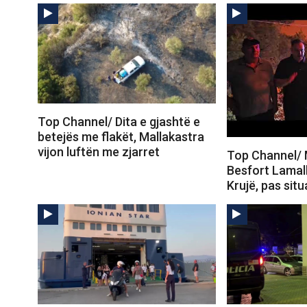
Top Channel/ Dita e gjashtë e
betejës me flakët, Mallakastra
vijon luftën me zjarret
Top Channel/ M
Besfort Lamall
Krujë, pas sit