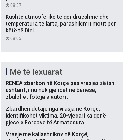
08:57
Kushte atmosferike të qëndrueshme dhe
temperatura të larta, parashikimi i motit për
këtë të Diel
08:05
Më të lexuarat
RENEA zbarkon në Korçë pas vrasjes së ish-
ushtarit, i riu nuk gjendet në banesë,
zbulohet fotoja e autorit
Zbardhen detaje nga vrasja në Korçë,
identifikohet viktima, 20-vjeçari ka qenë
pjesë e Forcave të Armatosura
Vrasje me kallashnikov në Korçë,