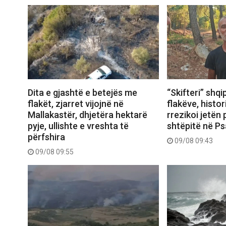
Dita e gjashtë e betejës me
“Skifteri” shqi
flakët, zjarret vijojnë në
flakëve, histor
Mallakastër, dhjetëra hektarë
rrezikoi jetën
pyje, ullishte e vreshta të
shtëpitë në Ps
përfshira
09/08 09:43
09/08 09:55