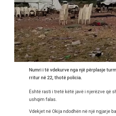
Numri i të vdekurve nga një përplasje turm
rritur në 22, thotë policia.
Është rasti i tretë këtë javë i njerëzve që
ushqim falas.
Vdekjet në Okija ndodhën në një ngjarje ba