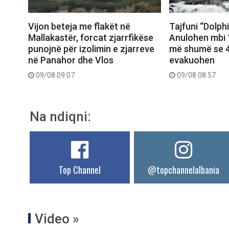
Vijon beteja me flakët në
Tajfuni “Dolph
Mallakastër, forcat zjarrfikëse
Anulohen mbi 1
punojnë për izolimin e zjarreve
më shumë se 4
në Panahor dhe Vlos
evakuohen
09/08 09:07
09/08 08:57
Na ndiqni:
Top Channel
@topchannelalbania
Video »