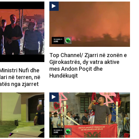
Top Channel/ Zjarri në zonën e
Gjirokastrës, dy vatra aktive
mes Andon Poçit dhe
inistri Nufi dhe
Hundëkuqit
ari në terren, në
uatës nga zjarret