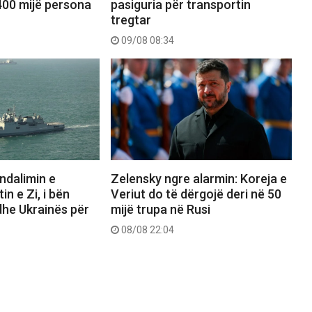
00 mijë persona
pasiguria për transportin
tregtar
09/08 08:34
ndalimin e
Zelensky ngre alarmin: Koreja e
n e Zi, i bën
Veriut do të dërgojë deri në 50
 dhe Ukrainës për
mijë trupa në Rusi
08/08 22:04