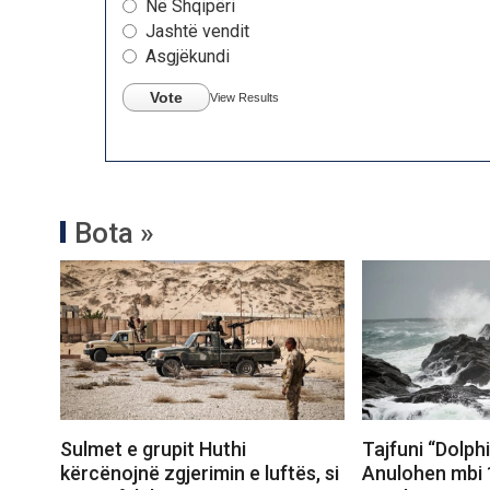
Në Shqipëri
Jashtë vendit
Asgjëkundi
Vote
View Results
Bota »
Sulmet e grupit Huthi
Tajfuni “Dolph
kërcënojnë zgjerimin e luftës, si
Anulohen mbi 1