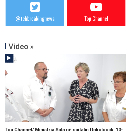
@tchbreakingnews
Top Channel
Video »
Top Channel/ Ministrja Sala në spitalin Onkologjik: 10-