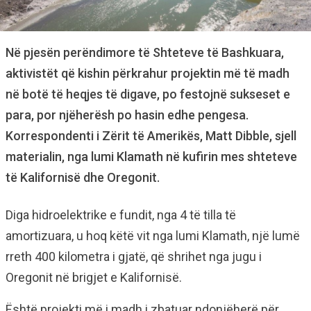
Në pjesën perëndimore të Shteteve të Bashkuara,
aktivistët që kishin përkrahur projektin më të madh
në botë të heqjes të digave, po festojnë sukseset e
para, por njëherësh po hasin edhe pengesa.
Korrespondenti i Zërit të Amerikës, Matt Dibble, sjell
materialin, nga lumi Klamath në kufirin mes shteteve
të Kalifornisë dhe Oregonit.
Diga hidroelektrike e fundit, nga 4 të tilla të
amortizuara, u hoq këtë vit nga lumi Klamath, një lumë
rreth 400 kilometra i gjatë, që shrihet nga jugu i
Oregonit në brigjet e Kalifornisë.
Është projekti më i madh i zbatuar ndonjëherë për