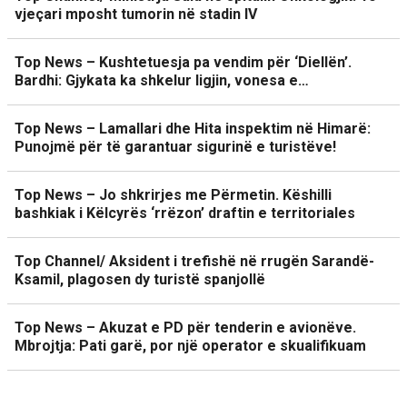
vjeçari mposht tumorin në stadin IV
Top News – Kushtetuesja pa vendim për ‘Diellën’.
Bardhi: Gjykata ka shkelur ligjin, vonesa e…
Top News – Lamallari dhe Hita inspektim në Himarë:
Punojmë për të garantuar sigurinë e turistëve!
Top News – Jo shkrirjes me Përmetin. Këshilli
bashkiak i Këlcyrës ‘rrëzon’ draftin e territoriales
Top Channel/ Aksident i trefishë në rrugën Sarandë-
Ksamil, plagosen dy turistë spanjollë
Top News – Akuzat e PD për tenderin e avionëve.
Mbrojtja: Pati garë, por një operator e skualifikuam