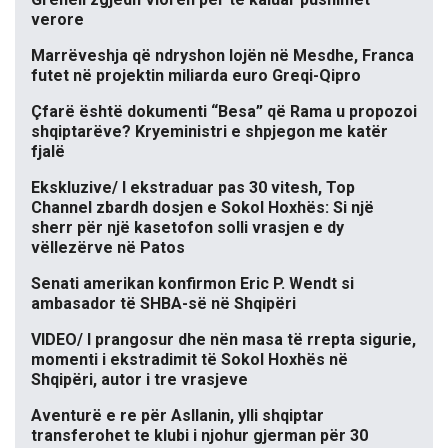
verore
Marrëveshja që ndryshon lojën në Mesdhe, Franca
futet në projektin miliarda euro Greqi-Qipro
Çfarë është dokumenti “Besa” që Rama u propozoi
shqiptarëve? Kryeministri e shpjegon me katër
fjalë
Ekskluzive/ I ekstraduar pas 30 vitesh, Top
Channel zbardh dosjen e Sokol Hoxhës: Si një
sherr për një kasetofon solli vrasjen e dy
vëllezërve në Patos
Senati amerikan konfirmon Eric P. Wendt si
ambasador të SHBA-së në Shqipëri
VIDEO/ I prangosur dhe nën masa të rrepta sigurie,
momenti i ekstradimit të Sokol Hoxhës në
Shqipëri, autor i tre vrasjeve
Aventurë e re për Asllanin, ylli shqiptar
transferohet te klubi i njohur gjerman për 30