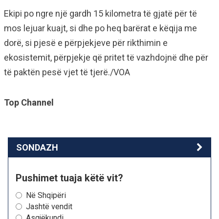
Ekipi po ngre një gardh 15 kilometra të gjatë për të
mos lejuar kuajt, si dhe po heq barërat e këqija me
dorë, si pjesë e përpjekjeve për rikthimin e
ekosistemit, përpjekje që pritet të vazhdojnë dhe për
të paktën pesë vjet të tjerë./VOA
Top Channel
SONDAZH
Pushimet tuaja këtë vit?
Në Shqipëri
Jashtë vendit
Asgjëkundi