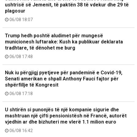
ushtrisë së Jemenit, të paktën 38 të vdekur dhe 29 të
plagosur
06/08 18:07
Trump hedh poshtë aludimet për mungesë
municionesh luftarake: Kush ka publikuar deklarata
tradhtare, të dënohet me burg
06/08 17:48
Nuk iu përgjigj pyetjeve për pandeminë e Covid-19,
Senati amerikan e shpall Anthony Fauci fajtor për
shpërfillje të Kongresit
06/08 17:18
U shtirën si punonjës të një kompanie sigurie dhe
mashtruan një çifti pensionistësh në Francë, autorët
vjedhin ar dhe bizhuteri me vlerë 1.1 milion euro
06/08 16:42