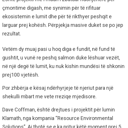
çmontime digash, me synimin për të rifituar
ekosistemin e lumit dhe për të rikthyer peshqit e
larguar prej kohësh. Përpjekja masive duket se po jep
rezultat.
Vetëm dy muaj pasi u hoq diga e fundit, në fund të
gushtit, u vunë re peshq salmon duke lëshuar vezët,
në një degë të lumit, ku nuk kishin mundësi të shkonin
prej100 vjetësh.
Por zhbërja e kësaj ndërhyrjeje të njeriut para një
shekulli mbart me vete rreziqe mjedisore.
Dave Coffman, është drejtues i projektit për lumin
Klamath, nga kompania “Resource Environmental
Solutions”. Ai thotë se e ka pritur këtë moment prej 5