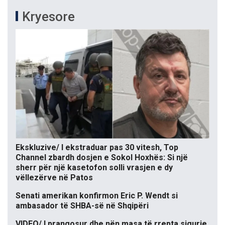
Kryesore
Ekskluzive/ I ekstraduar pas 30 vitesh, Top
Channel zbardh dosjen e Sokol Hoxhës: Si një
sherr për një kasetofon solli vrasjen e dy
vëllezërve në Patos
Senati amerikan konfirmon Eric P. Wendt si
ambasador të SHBA-së në Shqipëri
VIDEO/ I prangosur dhe nën masa të rrepta sigurie,