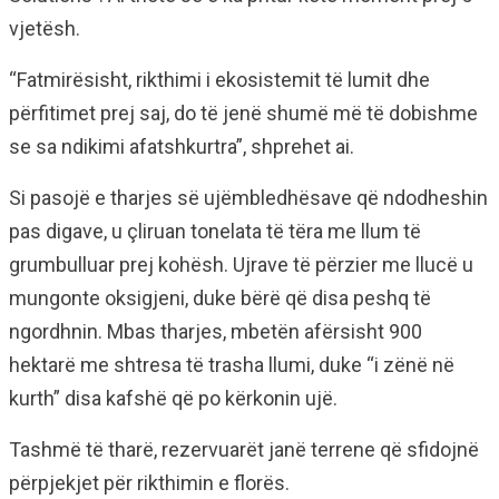
vjetësh.
“Fatmirësisht, rikthimi i ekosistemit të lumit dhe
përfitimet prej saj, do të jenë shumë më të dobishme
se sa ndikimi afatshkurtra”, shprehet ai.
Si pasojë e tharjes së ujëmbledhësave që ndodheshin
pas digave, u çliruan tonelata të tëra me llum të
grumbulluar prej kohësh. Ujrave të përzier me llucë u
mungonte oksigjeni, duke bërë që disa peshq të
ngordhnin. Mbas tharjes, mbetën afërsisht 900
hektarë me shtresa të trasha llumi, duke “i zënë në
kurth” disa kafshë që po kërkonin ujë.
Tashmë të tharë, rezervuarët janë terrene që sfidojnë
përpjekjet për rikthimin e florës.