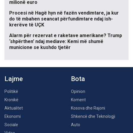
milionë euro
Procesi në Hagë hyn në fazën vendimtare, ja kur
do të mbahen seancat përfundimtare ndaj ish-
krerëve të UÇK
Alarm për rezervat e raketave amerikane? Trump
‘shpërthen’ ndaj mediave: Kemi më shumë
municione se kushdo tjetër
Lajme
Bota
Politikë
Opinion
Kronikë
Koment
Aktualitet
Kosova dhe Rajoni
Ekonomi
Shkencë dhe Teknologji
Sociale
Auto
Video