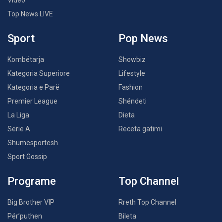
Top News LIVE
Sport
Pop News
Kombëtarja
Showbiz
Kategoria Superiore
Lifestyle
Kategoria e Parë
Fashion
Premier League
Shëndeti
La Liga
Dieta
Serie A
Receta gatimi
Shumësportësh
Sport Gossip
Programe
Top Channel
Big Brother VIP
Rreth Top Channel
Për’puthen
Bileta