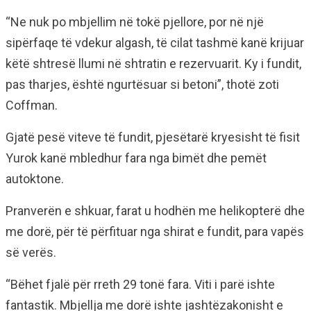
“Ne nuk po mbjellim në tokë pjellore, por në një
sipërfaqe të vdekur algash, të cilat tashmë kanë krijuar
këtë shtresë llumi në shtratin e rezervuarit. Ky i fundit,
pas tharjes, është ngurtësuar si betoni”, thotë zoti
Coffman.
Gjatë pesë viteve të fundit, pjesëtarë kryesisht të fisit
Yurok kanë mbledhur fara nga bimët dhe pemët
autoktone.
Pranverën e shkuar, farat u hodhën me helikopterë dhe
me dorë, për të përfituar nga shirat e fundit, para vapës
së verës.
“Bëhet fjalë për rreth 29 tonë fara. Viti i parë ishte
fantastik. Mbjellja me dorë ishte jashtëzakonisht e