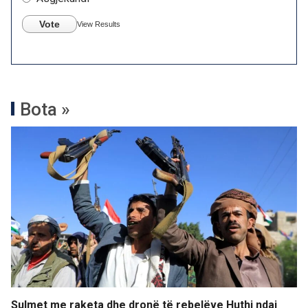
Vote
View Results
Bota »
Sulmet me raketa dhe dronë të rebelëve Huthi ndaj