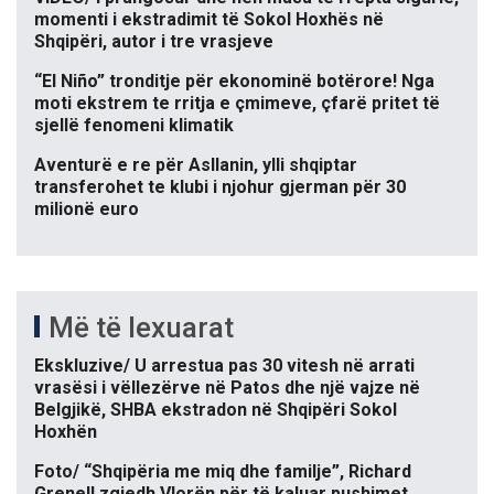
momenti i ekstradimit të Sokol Hoxhës në
Shqipëri, autor i tre vrasjeve
“El Niño” tronditje për ekonominë botërore! Nga
moti ekstrem te rritja e çmimeve, çfarë pritet të
sjellë fenomeni klimatik
Aventurë e re për Asllanin, ylli shqiptar
transferohet te klubi i njohur gjerman për 30
milionë euro
Më të lexuarat
Ekskluzive/ U arrestua pas 30 vitesh në arrati
vrasësi i vëllezërve në Patos dhe një vajze në
Belgjikë, SHBA ekstradon në Shqipëri Sokol
Hoxhën
Foto/ “Shqipëria me miq dhe familje”, Richard
Grenell zgjedh Vlorën për të kaluar pushimet