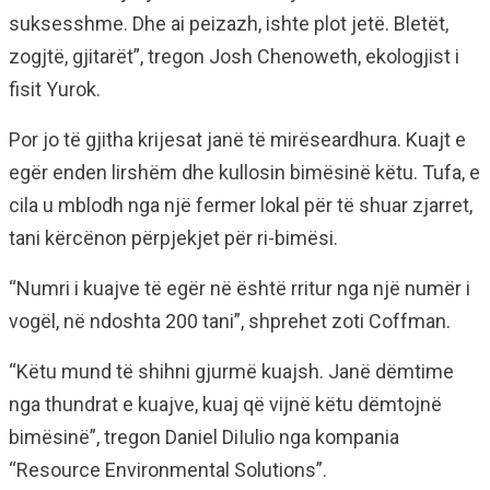
suksesshme. Dhe ai peizazh, ishte plot jetë. Bletët,
zogjtë, gjitarët”, tregon Josh Chenoweth, ekologjist i
fisit Yurok.
Por jo të gjitha krijesat janë të mirëseardhura. Kuajt e
egër enden lirshëm dhe kullosin bimësinë këtu. Tufa, e
cila u mblodh nga një fermer lokal për të shuar zjarret,
tani kërcënon përpjekjet për ri-bimësi.
“Numri i kuajve të egër në është rritur nga një numër i
vogël, në ndoshta 200 tani”, shprehet zoti Coffman.
“Këtu mund të shihni gjurmë kuajsh. Janë dëmtime
nga thundrat e kuajve, kuaj që vijnë këtu dëmtojnë
bimësinë”, tregon Daniel DiIulio nga kompania
“Resource Environmental Solutions”.