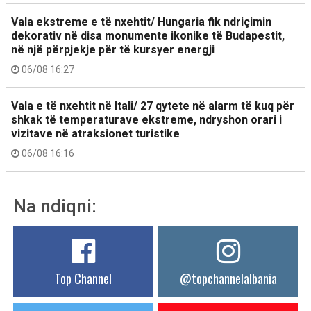
Vala ekstreme e të nxehtit/ Hungaria fik ndriçimin
dekorativ në disa monumente ikonike të Budapestit,
në një përpjekje për të kursyer energji
06/08 16:27
Vala e të nxehtit në Itali/ 27 qytete në alarm të kuq për
shkak të temperaturave ekstreme, ndryshon orari i
vizitave në atraksionet turistike
06/08 16:16
Na ndiqni:
Top Channel
@topchannelalbania