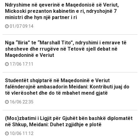
Ndryshime në qeverinë e Maqedonisë së Veriut,
Mickoski prezanton kabinetin e ri, ndryshojnë 7
ministri dhe hyn një partner i ri
01/07 09:14
Nga “Iliria” te “Marshall Tito”, ndryshimi i emrave të
shesheve dhe rrugëve në Tetovë sjell debat në
Maqedoninë e Veriut
17/06 17:11
Studentët shqiptarë në Maqedoninë e Veriut
falënderojnë ambasadorin Meidani: Kontributi juaj do
të vlerësohet dhe do të mbahet mend gjatë
16/06 22:35
(Mos)zbatimi i Ligjit për Gjuhët bën bashkë diplomatët
në Shkup, Meidani: Duhet zgjidhje e plotë
10/06 11:12