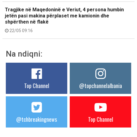
Tragjike në Maqedoninë e Veriut, 4 persona humbin
jetën pasi makina përplaset me kamionin dhe
shpërthen në flakë
22/05 09:16
Na ndiqni:
Top Channel
@topchannelalbania
@tchbreakingnews
Top Channel