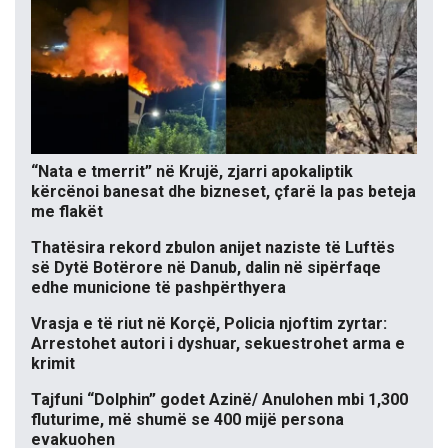
“Nata e tmerrit” në Krujë, zjarri apokaliptik
kërcënoi banesat dhe bizneset, çfarë la pas beteja
me flakët
Thatësira rekord zbulon anijet naziste të Luftës
së Dytë Botërore në Danub, dalin në sipërfaqe
edhe municione të pashpërthyera
Vrasja e të riut në Korçë, Policia njoftim zyrtar:
Arrestohet autori i dyshuar, sekuestrohet arma e
krimit
Tajfuni “Dolphin” godet Azinë/ Anulohen mbi 1,300
fluturime, më shumë se 400 mijë persona
evakuohen