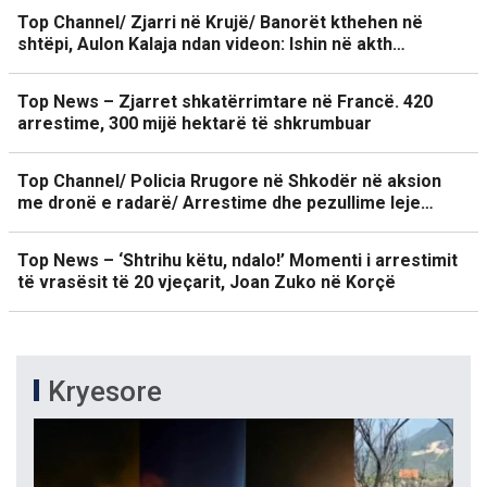
Top Channel/ Zjarri në Krujë/ Banorët kthehen në
shtëpi, Aulon Kalaja ndan videon: Ishin në akth…
Top News – Zjarret shkatërrimtare në Francë. 420
arrestime, 300 mijë hektarë të shkrumbuar
Top Channel/ Policia Rrugore në Shkodër në aksion
me dronë e radarë/ Arrestime dhe pezullime leje…
Top News – ‘Shtrihu këtu, ndalo!’ Momenti i arrestimit
të vrasësit të 20 vjeçarit, Joan Zuko në Korçë
Kryesore