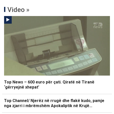
Video »
Top News – 600 euro për çati. Qiratë në Tiranë
‘gërryejnë xhepat’
Top Channel/ Njerëz në rrugë dhe flakë kudo, pamje
nga zjarri i mbrëmshëm Apokaliptik në Krujë…