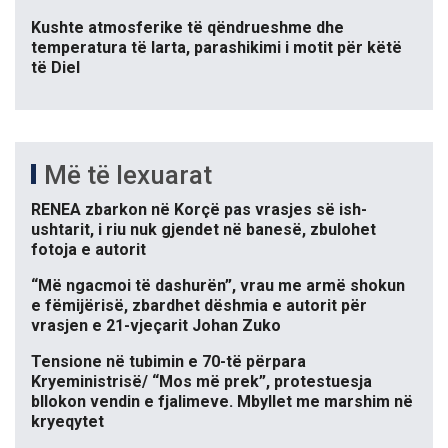
Kushte atmosferike të qëndrueshme dhe
temperatura të larta, parashikimi i motit për këtë
të Diel
Më të lexuarat
RENEA zbarkon në Korçë pas vrasjes së ish-
ushtarit, i riu nuk gjendet në banesë, zbulohet
fotoja e autorit
“Më ngacmoi të dashurën”, vrau me armë shokun
e fëmijërisë, zbardhet dëshmia e autorit për
vrasjen e 21-vjeçarit Johan Zuko
Tensione në tubimin e 70-të përpara
Kryeministrisë/ “Mos më prek”, protestuesja
bllokon vendin e fjalimeve. Mbyllet me marshim në
kryeqytet