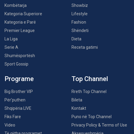
Kombëtarja
Showbiz
Kategoria Superiore
Lifestyle
Kategoria e Parë
Fashion
Premier League
Shëndeti
La Liga
Dieta
Serie A
Receta gatimi
Shumësportësh
Sport Gossip
Programe
Top Channel
Big Brother VIP
Rreth Top Channel
Për’puthen
Bileta
Shqipëria LIVE
Kontakt
Fiks Fare
Puno në Top Channel
Video
Privacy Policy & Terms of Use
Të gjitha programet
Aksesueshmëria