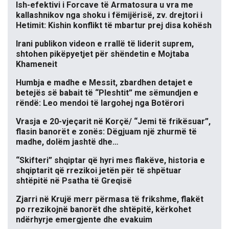
Ish-efektivi i Forcave të Armatosura u vra me
kallashnikov nga shoku i fëmijërisë, zv. drejtori i
Hetimit: Kishin konflikt të mbartur prej disa kohësh
Irani publikon videon e rrallë të liderit suprem,
shtohen pikëpyetjet për shëndetin e Mojtaba
Khameneit
Humbja e madhe e Messit, zbardhen detajet e
betejës së babait të “Pleshtit” me sëmundjen e
rëndë: Leo mendoi të largohej nga Botërori
Vrasja e 20-vjeçarit në Korçë/ “Jemi të frikësuar”,
flasin banorët e zonës: Dëgjuam një zhurmë të
madhe, dolëm jashtë dhe…
“Skifteri” shqiptar që hyri mes flakëve, historia e
shqiptarit që rrezikoi jetën për të shpëtuar
shtëpitë në Psatha të Greqisë
Zjarri në Krujë merr përmasa të frikshme, flakët
po rrezikojnë banorët dhe shtëpitë, kërkohet
ndërhyrje emergjente dhe evakuim