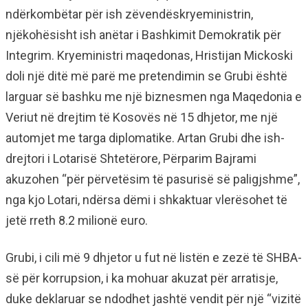
ndërkombëtar për ish zëvendëskryeministrin,
njëkohësisht ish anëtar i Bashkimit Demokratik për
Integrim. Kryeministri maqedonas, Hristijan Mickoski
doli një ditë më parë me pretendimin se Grubi është
larguar së bashku me një biznesmen nga Maqedonia e
Veriut në drejtim të Kosovës në 15 dhjetor, me një
automjet me targa diplomatike. Artan Grubi dhe ish-
drejtori i Lotarisë Shtetërore, Përparim Bajrami
akuzohen “për përvetësim të pasurisë së paligjshme”,
nga kjo Lotari, ndërsa dëmi i shkaktuar vlerësohet të
jetë rreth 8.2 milionë euro.
Grubi, i cili më 9 dhjetor u fut në listën e zezë të SHBA-
së për korrupsion, i ka mohuar akuzat për arratisje,
duke deklaruar se ndodhet jashtë vendit për një “vizitë