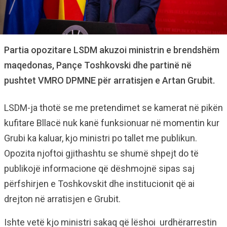
Partia opozitare LSDM akuzoi ministrin e brendshëm
maqedonas, Pançe Toshkovski dhe partinë në
pushtet VMRO DPMNE për arratisjen e Artan Grubit.
LSDM-ja thotë se me pretendimet se kamerat në pikën
kufitare Bllacë nuk kanë funksionuar në momentin kur
Grubi ka kaluar, kjo ministri po tallet me publikun.
Opozita njoftoi gjithashtu se shumë shpejt do të
publikojë informacione që dëshmojnë sipas saj
përfshirjen e Toshkovskit dhe institucionit që ai
drejton në arratisjen e Grubit.
Ishte vetë kjo ministri sakaq që lëshoi urdhërarrestin