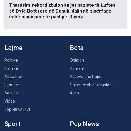
Thatësira rekord zbulon anijet naziste të Luftës
së Dytë Botërore në Danub, dalin në sipërfaqe
edhe municione të pashpërthyera
Lajme
Bota
Politikë
Opinion
Kronikë
Koment
Aktualitet
Kosova dhe Rajoni
Ekonomi
Shkencë dhe Teknologji
Sociale
Auto
Video
Top News LIVE
Sport
Pop News