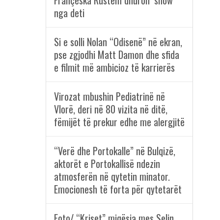
Françeska Rustem dhuron ‘show’
nga deti
Si e solli Nolan “Odisenë” në ekran,
pse zgjodhi Matt Damon dhe sfida
e filmit më ambicioz të karrierës
Virozat mbushin Pediatrinë në
Vlorë, deri në 80 vizita në ditë,
fëmijët të prekur edhe me alergjitë
“Verë dhe Portokalle” në Bulqizë,
aktorët e Portokallisë ndezin
atmosferën në qytetin minator.
Emocionesh të forta për qytetarët
Foto/ “Kriset” miqësia mes Selin