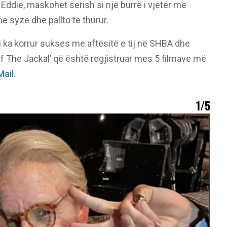
t Eddie, maskohet sërish si një burrë i vjetër me
e syze dhe pallto të thurur.
i ka korrur sukses me aftësitë e tij në SHBA dhe
 Of The Jackal’ që është regjistruar mes 5 filmave më
ail.
1/5