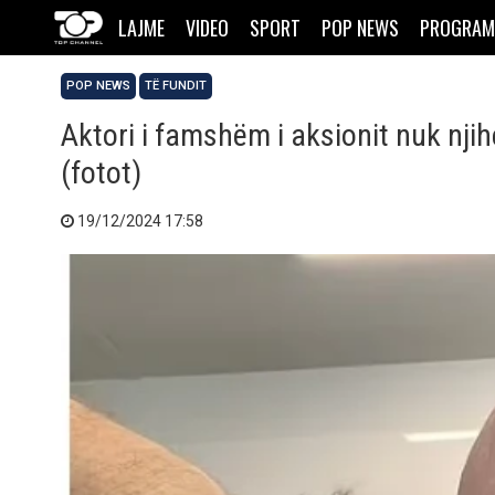
LAJME
VIDEO
SPORT
POP NEWS
PROGRAM
POP NEWS
TË FUNDIT
Aktori i famshëm i aksionit nuk nji
(fotot)
19/12/2024 17:58