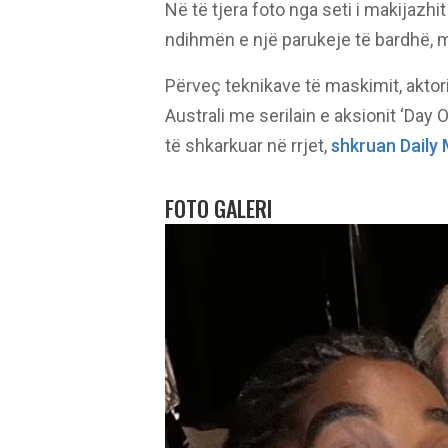
Në të tjera foto nga seti i makijazhi
ndihmën e një parukeje të bardhë, m
Përveç teknikave të maskimit, aktor
Australi me serilain e aksionit ‘Day
të shkarkuar në rrjet,
shkruan Daily M
FOTO GALERI