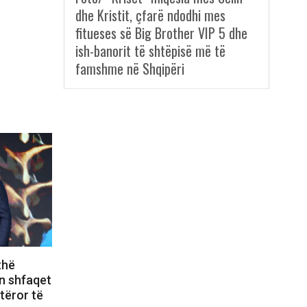
dhe Kristit, çfarë ndodhi mes
fitueses së Big Brother VIP 5 dhe
ish-banorit të shtëpisë më të
famshme në Shqipëri
thë
n shfaqet
otëror të