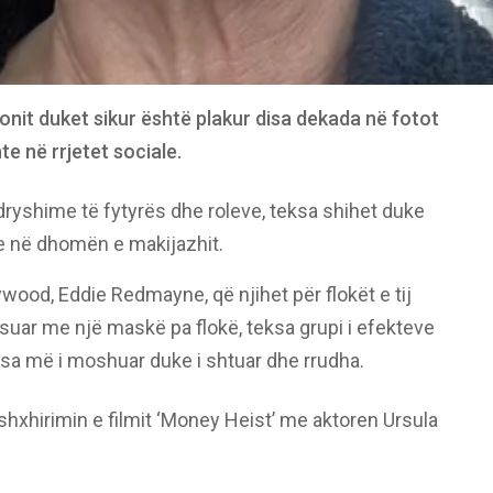
ionit duket sikur është plakur disa dekada në fotot
te në rrjetet sociale.
 ndryshime të fytyrës dhe roleve, teksa shihet duke
e në dhomën e makijazhit.
ywood, Eddie Redmayne, që njihet për flokët e tij
ësuar me një maskë pa flokë, teksa grupi i efekteve
 sa më i moshuar duke i shtuar dhe rrudha.
shxhirimin e filmit ‘Money Heist’ me aktoren Ursula