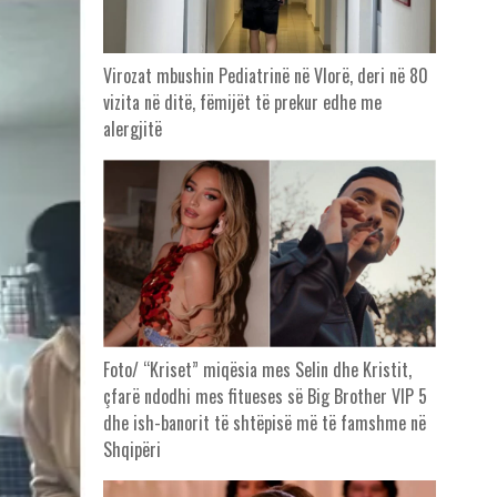
Virozat mbushin Pediatrinë në Vlorë, deri në 80
vizita në ditë, fëmijët të prekur edhe me
alergjitë
Foto/ “Kriset” miqësia mes Selin dhe Kristit,
çfarë ndodhi mes fitueses së Big Brother VIP 5
dhe ish-banorit të shtëpisë më të famshme në
Shqipëri