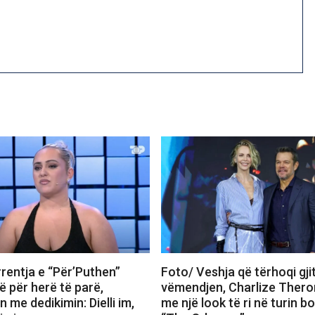
rentja e “Për’Puthen”
Foto/ Veshja që tërhoqi gji
 për herë të parë,
vëmendjen, Charlize Thero
me dedikimin: Dielli im,
me një look të ri në turin b