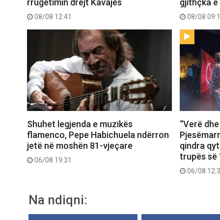
rrugëtimin drejt Kavajës
gjithçka e
08/08 12:41
08/08 09:
Shuhet legjenda e muzikës
“Verë dhe
flamenco, Pepe Habichuela ndërron
Pjesëmarr
jetë në moshën 81-vjeçare
qindra qy
trupës së 
06/08 19:31
06/08 12:
Na ndiqni: