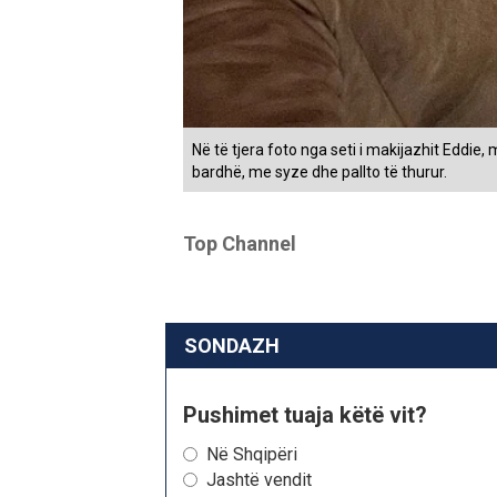
Në të tjera foto nga seti i makijazhit Eddie,
bardhë, me syze dhe pallto të thurur.
Top Channel
SONDAZH
Pushimet tuaja këtë vit?
Në Shqipëri
Jashtë vendit