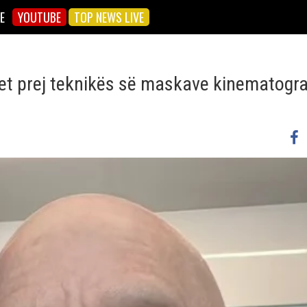
E
YOUTUBE
TOP NEWS LIVE
het prej teknikës së maskave kinematogra