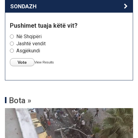
SONDAZH
Pushimet tuaja këtë vit?
Në Shqipëri
Jashtë vendit
Asgjëkundi
Vote
View Results
Bota »