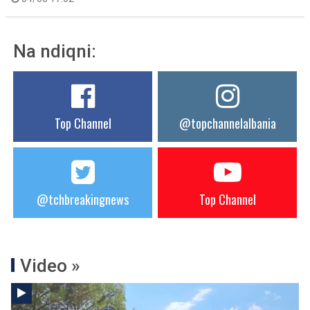
Na ndiqni:
Top Channel
@topchannelalbania
@tchbreakingnews
Top Channel
Video »