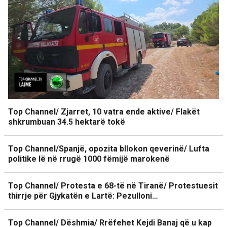
Top Channel/ Zjarret, 10 vatra ende aktive/ Flakët
shkrumbuan 34.5 hektarë tokë
Top Channel/Spanjë, opozita bllokon qeverinë/ Lufta
politike lë në rrugë 1000 fëmijë marokenë
Top Channel/ Protesta e 68-të në Tiranë/ Protestuesit
thirrje për Gjykatën e Lartë: Pezulloni…
Top Channel/ Dëshmia/ Rrëfehet Kejdi Banaj që u kap