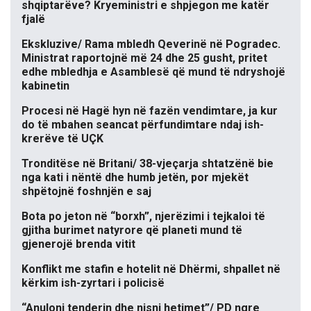
shqiptarëve? Kryeministri e shpjegon me katër
fjalë
Ekskluzive/ Rama mbledh Qeverinë në Pogradec.
Ministrat raportojnë më 24 dhe 25 gusht, pritet
edhe mbledhja e Asamblesë që mund të ndryshojë
kabinetin
Procesi në Hagë hyn në fazën vendimtare, ja kur
do të mbahen seancat përfundimtare ndaj ish-
krerëve të UÇK
Tronditëse në Britani/ 38-vjeçarja shtatzënë bie
nga kati i nëntë dhe humb jetën, por mjekët
shpëtojnë foshnjën e saj
Bota po jeton në “borxh”, njerëzimi i tejkaloi të
gjitha burimet natyrore që planeti mund të
gjenerojë brenda vitit
Konflikt me stafin e hotelit në Dhërmi, shpallet në
kërkim ish-zyrtari i policisë
“Anuloni tenderin dhe nisni hetimet”/ PD ngre