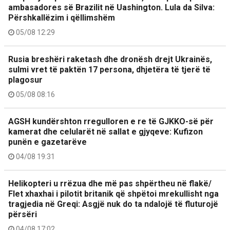
ambasadores së Brazilit në Uashington. Lula da Silva:
Përshkallëzim i qëllimshëm
05/08 12:29
Rusia breshëri raketash dhe dronësh drejt Ukrainës,
sulmi vret të paktën 17 persona, dhjetëra të tjerë të
plagosur
05/08 08:16
AGSH kundërshton rregulloren e re të GJKKO-së për
kamerat dhe celularët në sallat e gjyqeve: Kufizon
punën e gazetarëve
04/08 19:31
Helikopteri u rrëzua dhe më pas shpërtheu në flakë/
Flet xhaxhai i pilotit britanik që shpëtoi mrekullisht nga
tragjedia në Greqi: Asgjë nuk do ta ndalojë të fluturojë
përsëri
04/08 17:02