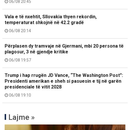
06/08 20:45
Vala e të nxehtit, Sllovakia thyen rekordin,
temperaturat shkojnë në 42.2 gradë
06/08 20:14
Përplasen dy tramvaje në Gjermani, mbi 20 persona të
plagosur, 3 në gjendje kritike
06/08 19:57
Trump i hap rrugën JD Vance, “The Washington Post”:
Presidenti amerikan e sheh si pasuesin e tij në garën
presidenciale të vitit 2028
06/08 19:10
Lajme »