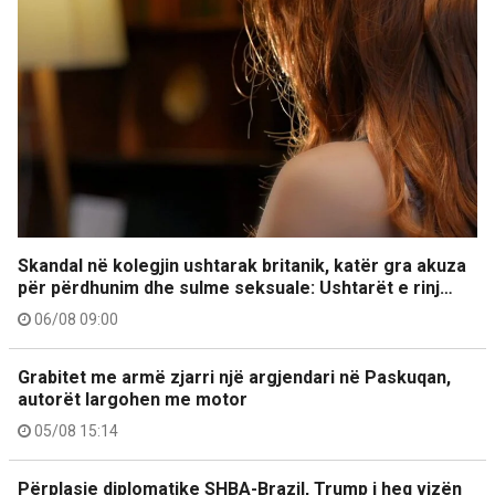
Skandal në kolegjin ushtarak britanik, katër gra akuza
për përdhunim dhe sulme seksuale: Ushtarët e rinj…
06/08 09:00
Grabitet me armë zjarri një argjendari në Paskuqan,
autorët largohen me motor
05/08 15:14
Përplasje diplomatike SHBA-Brazil, Trump i heq vizën