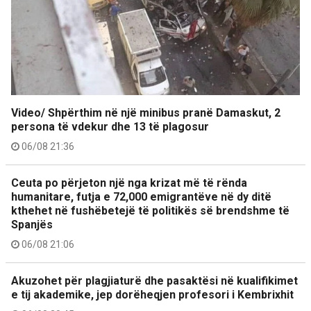
Video/ Shpërthim në një minibus pranë Damaskut, 2
persona të vdekur dhe 13 të plagosur
06/08 21:36
Ceuta po përjeton një nga krizat më të rënda
humanitare, futja e 72,000 emigrantëve në dy ditë
kthehet në fushëbetejë të politikës së brendshme të
Spanjës
06/08 21:06
Akuzohet për plagjiaturë dhe pasaktësi në kualifikimet
e tij akademike, jep dorëheqjen profesori i Kembrixhit