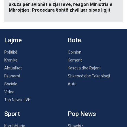
akuza për avionët e zjarreve, reagon Ministria e
Mbrojtjes: Procedura është zhvilluar sipas ligjit
Lajme
Bota
Politikë
Opinion
Kronikë
Koment
Aktualitet
Kosova dhe Rajoni
Ekonomi
Shkencë dhe Teknologji
Sociale
Auto
Video
Top News LIVE
Sport
Pop News
Kombëtarja
Showbiz