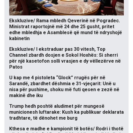
Ekskluzive/ Rama mbledh Qeverinë në Pogradec.
Ministrat raportojnë më 24 dhe 25 gusht, pritet
edhe mbledhja e Asamblesë që mund të ndryshojë
kabinetin
Ekskluzive/ I ekstraduar pas 30 vitesh, Top
Channel zbardh dosjen e Sokol Hoxhës: Si sherri
për një kasetofon solli vrasjen e dy vëllezërve në
Patos
U kap me 4 pistoleta “Glock” rrugës për në
Sarandë, zbardhet dëshmia e 31-vjeçarit: Unë u
nisa për pushime, shoku më futi qesen e zezë në
makinë dhe iku
Trump hedh poshtë aludimet për mungesë
municionesh luftarake: Kush ka publikuar deklarata
tradhtare, të dënohet me burg
Kthesa e madhe e kampionit të botës/ Rodri i thotë