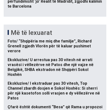
përfundimisht ‘jo’ Realit të Madridit, zgjodhi kalimin
te Barcelona
Më të lexuarat
Foto/ “Shqipëria me miq dhe familje”, Richard
Grenell zgjedh Vlorën për të kaluar pushimet
verore
Ekskluzive/ U arrestua pas 30 vitesh në arrati
vrasësi i vëllezërve në Patos dhe një vajze në
Belgjikë, SHBA ekstradon në Shqipëri Sokol
Hoxhën
Ekskluzive/ I ekstraduar pas 30 vitesh, Top
Channel zbardh dosjen e Sokol Hoxhës: Si sherri
për një kasetofon solli vrasjen e dy vëllezërve në
Patos
Çfarë është dokumenti “Besa” që Rama u propozoi