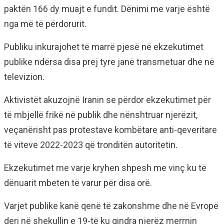
paktën 166 dy muajt e fundit. Dënimi me varje është
nga më të përdorurit.
Publiku inkurajohet të marrë pjesë në ekzekutimet
publike ndërsa disa prej tyre janë transmetuar dhe në
televizion.
Aktivistët akuzojnë Iranin se përdor ekzekutimet për
të mbjellë frikë në publik dhe nënshtruar njerëzit,
veçanërisht pas protestave kombëtare anti-qeveritare
të viteve 2022-2023 që tronditën autoritetin.
Ekzekutimet me varje kryhen shpesh me vinç ku të
dënuarit mbeten të varur për disa orë.
Varjet publike kanë qenë të zakonshme dhe në Evropë
deri në shekullin e 19-të ku qindra njerëz merrnin