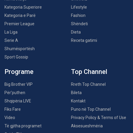
Kategoria Superiore
Lifestyle
Kategoria e Parë
Fashion
Premier League
Shëndeti
La Liga
Dieta
Serie A
Receta gatimi
Shumësportësh
Sport Gossip
Programe
Top Channel
Big Brother VIP
Rreth Top Channel
Për’puthen
Bileta
Shqipëria LIVE
Kontakt
Fiks Fare
Puno në Top Channel
Video
Privacy Policy & Terms of Use
Të gjitha programet
Aksesueshmëria