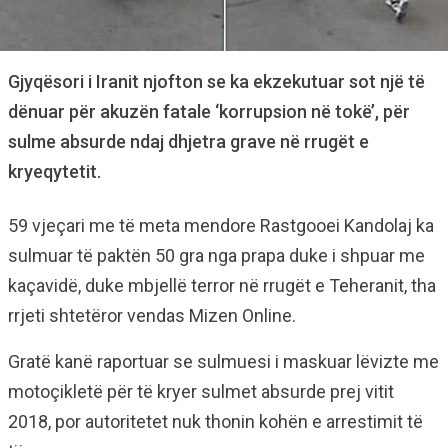
Gjyqësori i Iranit njofton se ka ekzekutuar sot një të
dënuar për akuzën fatale ‘korrupsion në tokë’, për
sulme absurde ndaj dhjetra grave në rrugët e
kryeqytetit.
59 vjeçari me të meta mendore Rastgooei Kandolaj ka
sulmuar të paktën 50 gra nga prapa duke i shpuar me
kaçavidë, duke mbjellë terror në rrugët e Teheranit, tha
rrjeti shtetëror vendas Mizen Online.
Gratë kanë raportuar se sulmuesi i maskuar lëvizte me
motoçikletë për të kryer sulmet absurde prej vitit
2018, por autoritetet nuk thonin kohën e arrestimit të