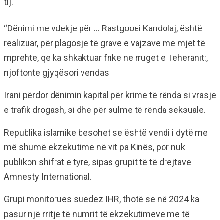
tij.
“Dënimi me vdekje për … Rastgooei Kandolaj, është
realizuar, për plagosje të grave e vajzave me mjet të
mprehtë, që ka shkaktuar frikë në rrugët e Teheranit:,
njoftonte gjyqësori vendas.
Irani përdor dënimin kapital për krime të rënda si vrasje
e trafik drogash, si dhe për sulme të rënda seksuale.
Republika islamike besohet se është vendi i dytë me
më shumë ekzekutime në vit pa Kinës, por nuk
publikon shifrat e tyre, sipas grupit të të drejtave
Amnesty International.
Grupi monitorues suedez IHR, thotë se në 2024 ka
pasur një rritje të numrit të ekzekutimeve me të